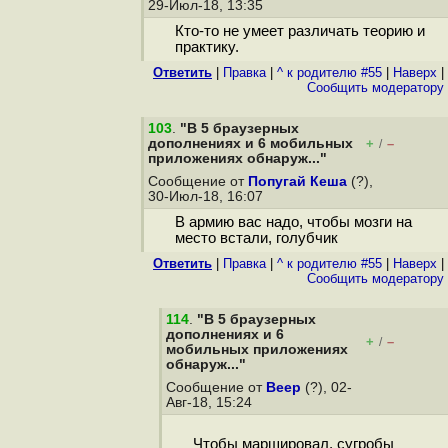
29-Июл-18, 13:35
Кто-то не умеет различать теорию и
практику.
Ответить
|
Правка
|
^ к родителю #55
|
Наверх
|
Cообщить модератору
103
.
"В 5 браузерных
дополнениях и 6 мобильных
+
–
/
приложениях обнаруж..."
Сообщение от
Попугай Кеша
(?),
30-Июл-18, 16:07
В армию вас надо, чтобы мозги на
место встали, голубчик
Ответить
|
Правка
|
^ к родителю #55
|
Наверх
|
Cообщить модератору
114
.
"В 5 браузерных
дополнениях и 6
+
–
/
мобильных приложениях
обнаруж..."
Сообщение от
Веер
(?), 02-
Авг-18, 15:24
Чтобы маршировал, сугробы