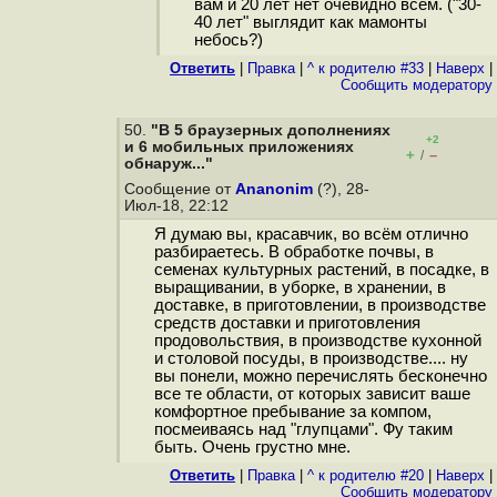
вам и 20 лет нет очевидно всем. ("30-
40 лет" выглядит как мамонты
небось?)
Ответить
|
Правка
|
^ к родителю #33
|
Наверх
|
Cообщить модератору
50.
"В 5 браузерных дополнениях
+2
и 6 мобильных приложениях
+
–
/
обнаруж..."
Сообщение от
Ananonim
(?), 28-
Июл-18, 22:12
Я думаю вы, красавчик, во всём отлично
разбираетесь. В обработке почвы, в
семенах культурных растений, в посадке, в
выращивании, в уборке, в хранении, в
доставке, в приготовлении, в производстве
средств доставки и приготовления
продовольствия, в производстве кухонной
и столовой посуды, в производстве.... ну
вы понели, можно перечислять бесконечно
все те области, от которых зависит ваше
комфортное пребывание за компом,
посмеиваясь над "глупцами". Фу таким
быть. Очень грустно мне.
Ответить
|
Правка
|
^ к родителю #20
|
Наверх
|
Cообщить модератору