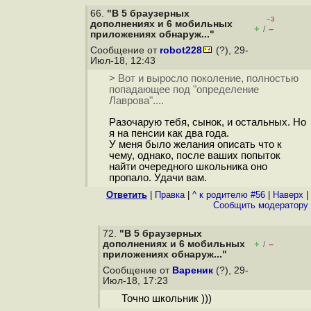
66.
"В 5 браузерных
–3
дополнениях и 6 мобильных
+
–
/
приложениях обнаруж..."
Сообщение от
robot228
(?), 29-
Июл-18, 12:43
> Вот и выросло поколение, полностью
попадающее под "определение
Лаврова"....
Разочарую тебя, сынок, и остальных. Но
я на пенсии как два года.
У меня было желания описать что к
чему, однако, после ваших попыток
найти очередного школьника оно
пропало. Удачи вам.
Ответить
|
Правка
|
^ к родителю #56
|
Наверх
|
Cообщить модератору
72.
"В 5 браузерных
дополнениях и 6 мобильных
+
–
/
приложениях обнаруж..."
Сообщение от
Вареник
(?), 29-
Июл-18, 17:23
Точно школьник )))