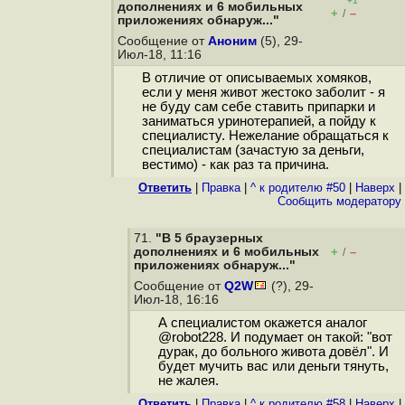
+1
дополнениях и 6 мобильных
+
–
/
приложениях обнаруж..."
Сообщение от
Аноним
(5), 29-
Июл-18, 11:16
В отличие от описываемых хомяков,
если у меня живот жестоко заболит - я
не буду сам себе ставить припарки и
заниматься уринотерапией, а пойду к
специалисту. Нежелание обращаться к
специалистам (зачастую за деньги,
вестимо) - как раз та причина.
Ответить
|
Правка
|
^ к родителю #50
|
Наверх
|
Cообщить модератору
71.
"В 5 браузерных
дополнениях и 6 мобильных
+
–
/
приложениях обнаруж..."
Сообщение от
Q2W
(?), 29-
Июл-18, 16:16
А специалистом окажется аналог
@robot228. И подумает он такой: "вот
дурак, до больного живота довёл". И
будет мучить вас или деньги тянуть,
не жалея.
Ответить
|
Правка
|
^ к родителю #58
|
Наверх
|