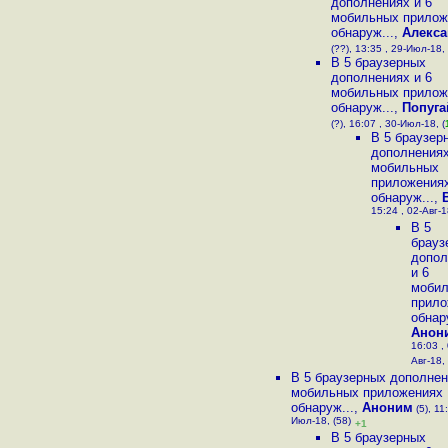
дополнениях и 6
мобильных прилож
обнаруж...
,
Алекса
(??), 13:35 , 29-Июл-18, 
В 5 браузерных
дополнениях и 6
мобильных прилож
обнаруж...
,
Попуга
(?), 16:07 , 30-Июл-18, (
В 5 браузер
дополнениях
мобильных
приложения
обнаруж...
,
15:24 , 02-Авг-1
В 5
брауз
допол
и 6
моби
прило
обнар
Анон
16:03 ,
Авг-18, 
В 5 браузерных дополнен
мобильных приложениях
обнаруж...
,
Аноним
(5), 11
Июл-18, (58)
+1
В 5 браузерных