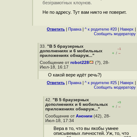
безграмотных клоунов.
Не по адресу. Тут вам никто не поверит.
Ответить
|
Правка
|
^ к родителю #20
|
Наверх
|
Cообщить модератору
33.
"В 5 браузерных
–1
дополнениях и 6 мобильных
+
–
/
приложениях обнаруж..."
Сообщение от
robot228
(?), 28-
Июл-18, 16:17
О какой вере идёт речь?)
Ответить
|
Правка
|
^ к родителю #25
|
Наверх
|
Cообщить модератору
42.
"В 5 браузерных
+9
дополнениях и 6 мобильных
+
–
/
приложениях обнаруж..."
Сообщение от
Аноним
(42), 28-
Июл-18, 17:34
Вера в то, что вы якобы умнее
описывемых личностей. Уж, то, что