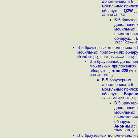
дополнениях и 6
мобильных прилож
обнаруж...
,
Q2W
(?)
29-Июл-18, (71)
В 5 браузер
дополнениях
мобильных
приложения
обнаруж...
,
15:26 , 02-Авг-1
В 5 браузерных дополнениях и 
мобильных приложениях обнару
dr.rulez
(ok), 08:08 , 29-Июл-18, (56)
В 5 браузерных дополнен
мобильных приложениях
обнаруж...
,
robot228
(?), 12
Июл-18, (66)
–3
В 5 браузерных
дополнениях и 6
мобильных прилож
обнаруж...
,
Варен
17:23 , 29-Июл-18, (72)
В 5 браузер
дополнениях
мобильных
приложения
обнаруж...
,
Аноним
(75),
29-Июл-18, (75)
В 5 браузерных дополнениях и 