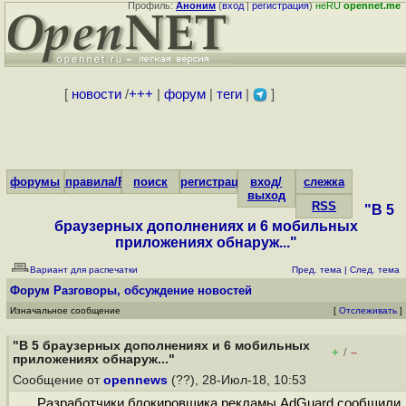
Профиль:
Аноним
(
вход
|
регистрация
)
неRU
opennet.me
[
новости
/
+++
|
форум
|
теги
|
]
форумы
правила/FAQ
поиск
регистрация
вход/
слежка
выход
RSS
"В 5
браузерных дополнениях и 6 мобильных
приложениях обнаруж..."
Вариант для распечатки
Пред. тема
|
След. тема
Форум
Разговоры, обсуждение новостей
Изначальное сообщение
[
Отслеживать
]
"В 5 браузерных дополнениях и 6 мобильных
+
–
/
приложениях обнаруж..."
Сообщение от
opennews
(??), 28-Июл-18, 10:53
Разработчики блокировщика рекламы AdGuard сообщили