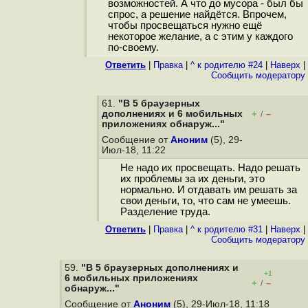
возможностей. А что до мусора - был бы
спрос, а решение найдётся. Впрочем,
чтобы просвещаться нужно ещё
некоторое желание, а с этим у каждого
по-своему.
Ответить
|
Правка
|
^ к родителю #24
|
Наверх
|
Cообщить модератору
61.
"В 5 браузерных
дополнениях и 6 мобильных
+
–
/
приложениях обнаруж..."
Сообщение от
Аноним
(5), 29-
Июл-18, 11:22
Не надо их просвещать. Надо решать
их проблемы за их деньги, это
нормально. И отдавать им решать за
свои деньги, то, что сам не умеешь.
Разделение труда.
Ответить
|
Правка
|
^ к родителю #31
|
Наверх
|
Cообщить модератору
59.
"В 5 браузерных дополнениях и
+1
6 мобильных приложениях
+
–
/
обнаруж..."
Сообщение от
Аноним
(5), 29-Июл-18, 11:18