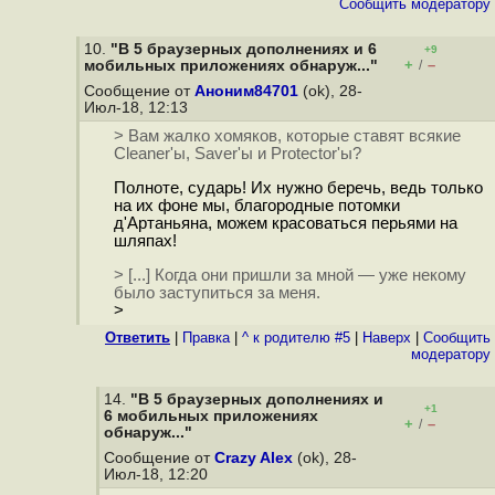
Cообщить модератору
10.
"В 5 браузерных дополнениях и 6
+9
+
–
мобильных приложениях обнаруж..."
/
Сообщение от
Аноним84701
(ok), 28-
Июл-18, 12:13
> Вам жалко хомяков, которые ставят всякие
Cleaner'ы, Saver'ы и Protector'ы?
Полноте, сударь! Их нужно беречь, ведь только
на их фоне мы, благородные потомки
д'Артаньяна, можем красоваться перьями на
шляпах!
> [...] Когда они пришли за мной — уже некому
было заступиться за меня.
>
Ответить
|
Правка
|
^ к родителю #5
|
Наверх
|
Cообщить
модератору
14.
"В 5 браузерных дополнениях и
+1
6 мобильных приложениях
+
–
/
обнаруж..."
Сообщение от
Crazy Alex
(ok), 28-
Июл-18, 12:20