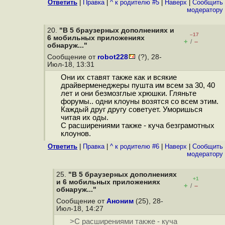
Ответить
|
Правка
|
^ к родителю #5
|
Наверх
|
Cообщить
модератору
20.
"В 5 браузерных дополнениях и
–17
6 мобильных приложениях
+
–
/
обнаруж..."
Сообщение от
robot228
(?), 28-
Июл-18, 13:31
Они их ставят также как и всякие
драйверменеджеры пушта им всем за 30, 40
лет и они безмозглые хрюшки. Гляньте
форумы.. одни клоуны возятся со всем этим.
Каждый друг другу советует. Уморишься
читая их оды.
С расширениями также - куча безграмотных
клоунов.
Ответить
|
Правка
|
^ к родителю #6
|
Наверх
|
Cообщить
модератору
25.
"В 5 браузерных дополнениях
+1
и 6 мобильных приложениях
+
–
/
обнаруж..."
Сообщение от
Аноним
(25), 28-
Июл-18, 14:27
>С расширениями также - куча