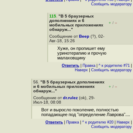
Cообщить модератору
115
.
"В 5 браузерных
дополнениях и 6
+
–
/
мобильных приложениях
обнаруж..."
Сообщение от
Веер
(?), 02-
Авг-18, 15:26
Хуже, он пропишет ему
уринотерапию и прочую
малаховщину
Ответить
|
Правка
|
^ к родителю #71
|
Наверх
|
Cообщить модератору
56.
"В 5 браузерных дополнениях
и 6 мобильных приложениях
+
–
/
обнаруж..."
Сообщение от
dr.rulez
(ok), 29-
Июл-18, 08:08
Вот и выросло поколение, полностью
попадающее под "определение Лаврова"....
Ответить
|
Правка
|
^ к родителю #20
|
Наверх
|
Cообщить модератору