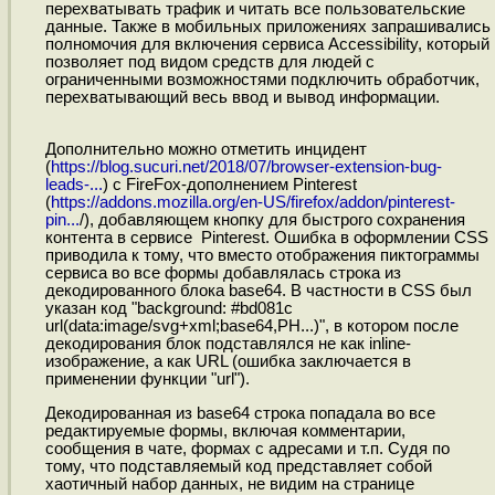
перехватывать трафик и читать все пользовательские
данные. Также в мобильных приложениях запрашивались
полномочия для включения сервиса Accessibility, который
позволяет под видом средств для людей с
ограниченными возможностями подключить обработчик,
перехватывающий весь ввод и вывод информации.
Дополнительно можно отметить инцидент
(
https://blog.sucuri.net/2018/07/browser-extension-bug-
leads-...
) с FireFox-дополнением Pinterest
(
https://addons.mozilla.org/en-US/firefox/addon/pinterest-
pin...
/), добавляющем кнопку для быстрого сохранения
контента в сервисе Pinterest. Ошибка в оформлении CSS
приводила к тому, что вместо отображения пиктограммы
сервиса во все формы добавлялась строка из
декодированного блока base64. В частности в CSS был
указан код "background: #bd081c
url(data:image/svg+xml;base64,PH...)", в котором после
декодирования блок подставлялся не как inline-
изображение, а как URL (ошибка заключается в
применении функции "url").
Декодированная из base64 строка попадала во все
редактируемые формы, включая комментарии,
сообщения в чате, формах с адресами и т.п. Судя по
тому, что подставляемый код представляет собой
хаотичный набор данных, не видим на странице