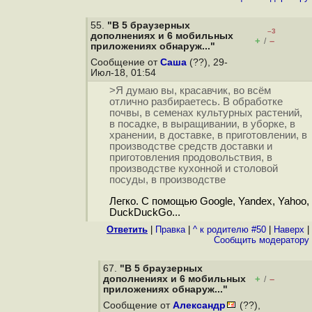
55.
"В 5 браузерных
–3
дополнениях и 6 мобильных
+
–
/
приложениях обнаруж..."
Сообщение от
Саша
(??), 29-
Июл-18, 01:54
>Я думаю вы, красавчик, во всём
отлично разбираетесь. В обработке
почвы, в семенах культурных растений,
в посадке, в выращивании, в уборке, в
хранении, в доставке, в приготовлении, в
производстве средств доставки и
приготовления продовольствия, в
производстве кухонной и столовой
посуды, в производстве
Легко. С помощью Google, Yandex, Yahoo,
DuckDuckGo...
Ответить
|
Правка
|
^ к родителю #50
|
Наверх
|
Cообщить модератору
67.
"В 5 браузерных
дополнениях и 6 мобильных
+
–
/
приложениях обнаруж..."
Сообщение от
Александр
(??),