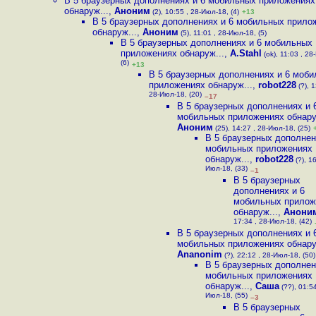
В 5 браузерных дополнениях и 6 мобильных приложениях
обнаруж...
,
Аноним
(2), 10:55 , 28-Июл-18, (4)
+13
В 5 браузерных дополнениях и 6 мобильных прило
обнаруж...
,
Аноним
(5), 11:01 , 28-Июл-18, (5)
В 5 браузерных дополнениях и 6 мобильных
приложениях обнаруж...
,
A.Stahl
(ok), 11:03 , 28
(6)
+13
В 5 браузерных дополнениях и 6 моб
приложениях обнаруж...
,
robot228
(?), 1
28-Июл-18, (20)
–17
В 5 браузерных дополнениях и 
мобильных приложениях обнару
Аноним
(25), 14:27 , 28-Июл-18, (25)
В 5 браузерных дополнен
мобильных приложениях
обнаруж...
,
robot228
(?), 16
Июл-18, (33)
–1
В 5 браузерных
дополнениях и 6
мобильных прилож
обнаруж...
,
Анони
17:34 , 28-Июл-18, (42)
В 5 браузерных дополнениях и 
мобильных приложениях обнару
Ananonim
(?), 22:12 , 28-Июл-18, (50)
В 5 браузерных дополнен
мобильных приложениях
обнаруж...
,
Саша
(??), 01:54
Июл-18, (55)
–3
В 5 браузерных