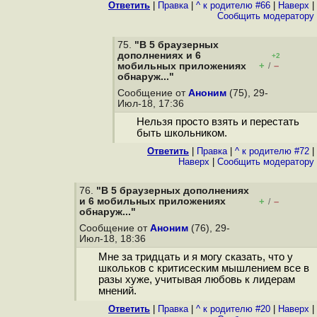
Ответить
|
Правка
|
^ к родителю #66
|
Наверх
|
Cообщить модератору
75.
"В 5 браузерных
дополнениях и 6
+2
+
–
мобильных приложениях
/
обнаруж..."
Сообщение от
Аноним
(75), 29-
Июл-18, 17:36
Нельзя просто взять и перестать
быть школьником.
Ответить
|
Правка
|
^ к родителю #72
|
Наверх
|
Cообщить модератору
76.
"В 5 браузерных дополнениях
и 6 мобильных приложениях
+
–
/
обнаруж..."
Сообщение от
Аноним
(76), 29-
Июл-18, 18:36
Мне за тридцать и я могу сказать, что у
школьков с критисеским мышлением все в
разы хуже, учитывая любовь к лидерам
мнений.
Ответить
|
Правка
|
^ к родителю #20
|
Наверх
|