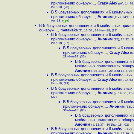
приложениях обнаруж...
,
Crazy Alex
(ok), 14:48 
Июл-18, (28)
+1
В 5 браузерных дополнениях и 6 мобильных
приложениях обнаруж...
,
Аноним
(117), 13:18 , 
Авг-18, (
)
117
В 5 браузерных дополнениях и 6 мобильных прило
обнаруж...
,
metakeks
(?), 13:50 , 28-Июл-18, (23)
В 5 браузерных дополнениях и 6 мобильных
приложениях обнаруж...
,
Аноним
(25), 14:32 , 2
Июл-18, (27)
+1
В 5 браузерных дополнениях и 6 моб
приложениях обнаруж...
,
Crazy Alex
(ok
28-Июл-18, (30)
В 5 браузерных дополнениях и 
мобильных приложениях обнару
Аноним
(79), 21:46 , 29-Июл-18, (79)
В 5 браузерных дополнениях и 6 мобильных
приложениях обнаруж...
,
Crazy Alex
(ok), 14:52 
Июл-18, (29)
В 5 браузерных дополнениях и 6 мобильных
приложениях обнаруж...
,
Аноним
(-), 16:56 , 28
(37)
В 5 браузерных дополнениях и 6 моб
приложениях обнаруж...
,
Аноним
(83), 
30-Июл-18, (83)
В 5 браузерных дополнениях и 
мобильных приложениях обнару
Аноним
(-), 12:37 , 30-Июл-18, (92)
В 5 браузерных дополнениях и 6 мобильных
приложениях обнаруж...
,
Аноним
(42), 17:36 , 2