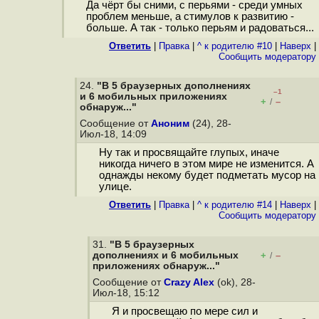
Да чёрт бы сними, с перьями - среди умных
проблем меньше, а стимулов к развитию -
больше. А так - только перьям и радоваться...
Ответить
|
Правка
|
^ к родителю #10
|
Наверх
|
Cообщить модератору
24.
"В 5 браузерных дополнениях
–1
и 6 мобильных приложениях
+
–
/
обнаруж..."
Сообщение от
Аноним
(24), 28-
Июл-18, 14:09
Ну так и просвящайте глупых, иначе
никогда ничего в этом мире не изменится. А
однажды некому будет подметать мусор на
улице.
Ответить
|
Правка
|
^ к родителю #14
|
Наверх
|
Cообщить модератору
31.
"В 5 браузерных
дополнениях и 6 мобильных
+
–
/
приложениях обнаруж..."
Сообщение от
Crazy Alex
(ok), 28-
Июл-18, 15:12
Я и просвещаю по мере сил и