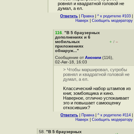
ровнял и квадратной головой не
думал, а ел.
Ответить
|
Правка
|
^ к родителю #103
|
Наверх
|
Cообщить модератору
116
.
"В 5 браузерных
дополнениях и 6
мобильных
+
–
/
приложениях
обнаруж..."
Сообщение от
Аноним
(116),
02-Авг-18, 16:03
> Чтобы маршировал, сугробы
ровнял и квадратной головой не
думал, а ел.
Классический набор штампов из
книг, зомбоящика и кино.
Наверное, отлично успокаивает
эго и повышает самооценку
откосивших?
Ответить
|
Правка
|
^ к родителю #114
|
Наверх
|
Cообщить модератору
58.
"В 5 браузерных