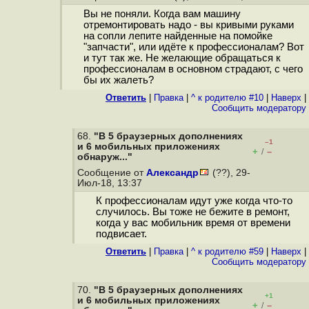
Вы не поняли. Когда вам машину
отремонтировать надо - вы кривыми руками
на сопли лепите найденные на помойке
"запчасти", или идёте к профессионалам? Вот
и тут так же. Не желающие обращаться к
профессионалам в основном страдают, с чего
бы их жалеть?
Ответить
|
Правка
|
^ к родителю #10
|
Наверх
|
Cообщить модератору
68.
"В 5 браузерных дополнениях
–1
и 6 мобильных приложениях
+
–
/
обнаруж..."
Сообщение от
Александр
(??), 29-
Июл-18, 13:37
К профессионалам идут уже когда что-то
случилось. Вы тоже не бежите в ремонт,
когда у вас мобильник время от времени
подвисает.
Ответить
|
Правка
|
^ к родителю #59
|
Наверх
|
Cообщить модератору
70.
"В 5 браузерных дополнениях
+1
и 6 мобильных приложениях
+
–
/