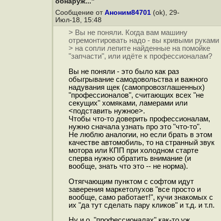
обнаруж..."
Сообщение от
Аноним84701
(ok), 29-
Июл-18, 15:48
> Вы не поняли. Когда вам машину
отремонтировать надо - вы кривыми руками
> на сопли лепите найденные на помойке
"запчасти", или идёте к профессионалам?
Вы не поняли - это было как раз
обыгрывание самодовольства и важного
надувания щек (самопровозглашенных)
"профессионалов", считающих всех "не
секущих" хомяками, ламерами или
<подставить нужное>.
Чтобы что-то доверить профессионалам,
нужно сначала узнать про это "что-то".
Не люблю аналогии, но если брать в этом
качестве автомобиль, то на странный звук
мотора или КПП при холодном старте
сперва нужно обратить внимание (и
вообще, знать что это -- не норма).
Отягчающим пунктом с софтом идут
заверения маркетолухов "все просто и
вообще, само работает!", кучи знакомых с
их "да тут сделать пару кликов" и т.д. и т.п.
Ну и о "профессионалах" как-то уж