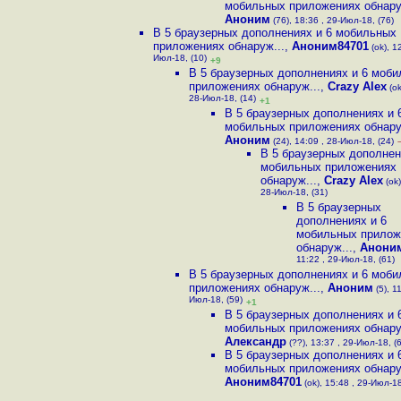
мобильных приложениях обнару
Аноним
(76), 18:36 , 29-Июл-18, (76)
В 5 браузерных дополнениях и 6 мобильных
приложениях обнаруж...
,
Аноним84701
(ok), 1
Июл-18, (10)
+9
В 5 браузерных дополнениях и 6 моб
приложениях обнаруж...
,
Crazy Alex
(ok
28-Июл-18, (14)
+1
В 5 браузерных дополнениях и 
мобильных приложениях обнару
Аноним
(24), 14:09 , 28-Июл-18, (24)
В 5 браузерных дополнен
мобильных приложениях
обнаруж...
,
Crazy Alex
(ok)
28-Июл-18, (31)
В 5 браузерных
дополнениях и 6
мобильных прилож
обнаруж...
,
Анони
11:22 , 29-Июл-18, (61)
В 5 браузерных дополнениях и 6 моб
приложениях обнаруж...
,
Аноним
(5), 1
Июл-18, (59)
+1
В 5 браузерных дополнениях и 
мобильных приложениях обнару
Александр
(??), 13:37 , 29-Июл-18, (
В 5 браузерных дополнениях и 
мобильных приложениях обнару
Аноним84701
(ok), 15:48 , 29-Июл-18