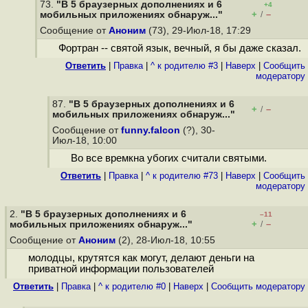
73.
"В 5 браузерных дополнениях и 6
+4
+
–
мобильных приложениях обнаруж..."
/
Сообщение от
Аноним
(73), 29-Июл-18, 17:29
Фортран -- святой язык, вечный, я бы даже сказал.
Ответить
|
Правка
|
^ к родителю #3
|
Наверх
|
Cообщить
модератору
87.
"В 5 браузерных дополнениях и 6
+
–
/
мобильных приложениях обнаруж..."
Сообщение от
funny.falcon
(?), 30-
Июл-18, 10:00
Во все времкна убогих считали святыми.
Ответить
|
Правка
|
^ к родителю #73
|
Наверх
|
Cообщить
модератору
2.
"В 5 браузерных дополнениях и 6
–11
+
–
мобильных приложениях обнаруж..."
/
Сообщение от
Аноним
(2), 28-Июл-18, 10:55
молодцы, крутятся как могут, делают деньги на
приватной информации пользователей
Ответить
|
Правка
|
^ к родителю #0
|
Наверх
|
Cообщить модератору