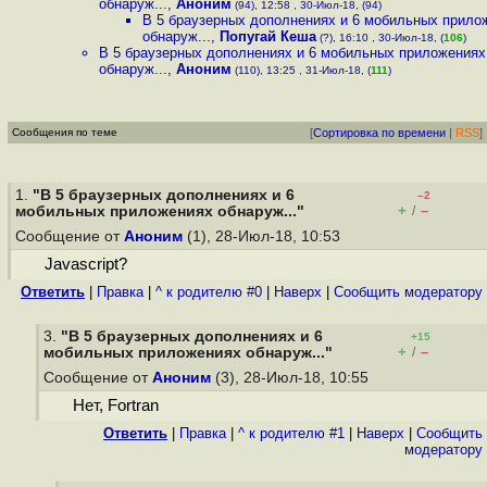
обнаруж...
,
Аноним
(94), 12:58 , 30-Июл-18, (94)
В 5 браузерных дополнениях и 6 мобильных прило
обнаруж...
,
Попугай Кеша
(?), 16:10 , 30-Июл-18, (
106
)
В 5 браузерных дополнениях и 6 мобильных приложениях
обнаруж...
,
Аноним
(110), 13:25 , 31-Июл-18, (
111
)
Сообщения по теме
[
Сортировка по времени
|
RSS
]
1.
"В 5 браузерных дополнениях и 6
–2
+
–
мобильных приложениях обнаруж..."
/
Сообщение от
Аноним
(1), 28-Июл-18, 10:53
Javascript?
Ответить
|
Правка
|
^ к родителю #0
|
Наверх
|
Cообщить модератору
3.
"В 5 браузерных дополнениях и 6
+15
+
–
мобильных приложениях обнаруж..."
/
Сообщение от
Аноним
(3), 28-Июл-18, 10:55
Нет, Fortran
Ответить
|
Правка
|
^ к родителю #1
|
Наверх
|
Cообщить
модератору