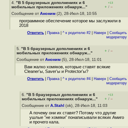
4.
"В 5 браузерных дополнениях и 6
+13
+
–
мобильных приложениях обнаруж..."
/
Сообщение от
Аноним
(2), 28-Июл-18, 10:55
программное обеспечение которое мы заслужили в
2018
Ответить
|
Правка
|
^ к родителю #2
|
Наверх
|
Cообщить
модератору
5.
"В 5 браузерных дополнениях и 6
+
–
/
мобильных приложениях обнаруж..."
Сообщение от
Аноним
(5), 28-Июл-18, 11:01
Вам жалко хомяков, которые ставят всякие
Cleaner'ы, Saver'ы и Protector'ы?
Ответить
|
Правка
|
^ к родителю #4
|
Наверх
|
Cообщить
модератору
6.
"В 5 браузерных дополнениях и 6
+13
+
–
мобильных приложениях обнаруж..."
/
Сообщение от
A.Stahl
(ok), 28-Июл-18, 11:03
А почему они их ставят? Потому что другие
ушлые "не хомяки" понаписывали всяких Амиго
и прочего кала.