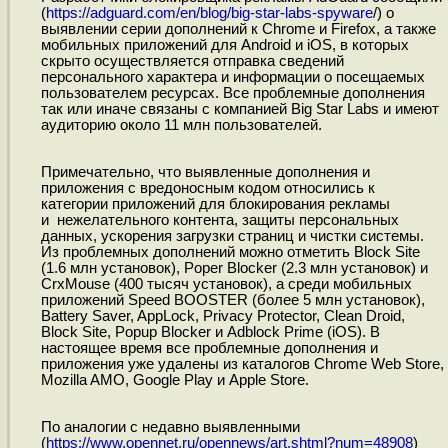
(
https://adguard.com/en/blog/big-star-labs-spyware
/) о
выявлении серии дополнений к Chrome и Firefox, а также
мобильных приложений для Android и iOS, в которых
скрыто осуществляется отправка сведений
персонального характера и информации о посещаемых
пользователем ресурсах. Все проблемные дополнения
так или иначе связаны с компанией Big Star Labs и имеют
аудиторию около 11 млн пользователей.
Примечательно, что выявленные дополнения и
приложения с вредоносным кодом относились к
категории приложений для блокирования рекламы
и нежелательного контента, защиты персональных
данных, ускорения загрузки страниц и чистки системы.
Из проблемных дополнений можно отметить Block Site
(1.6 млн установок), Poper Blocker (2.3 млн установок) и
CrxMouse (400 тысяч установок), а среди мобильных
приложений Speed BOOSTER (более 5 млн установок),
Battery Saver, AppLock, Privacy Protector, Clean Droid,
Block Site, Popup Blocker и Adblock Prime (iOS). В
настоящее время все проблемные дополнения и
приложения уже удалены из каталогов Chrome Web Store,
Mozilla AMO, Google Play и Apple Store.
По аналогии с недавно выявленными
(
https://www.opennet.ru/opennews/art.shtml?num=48908
)