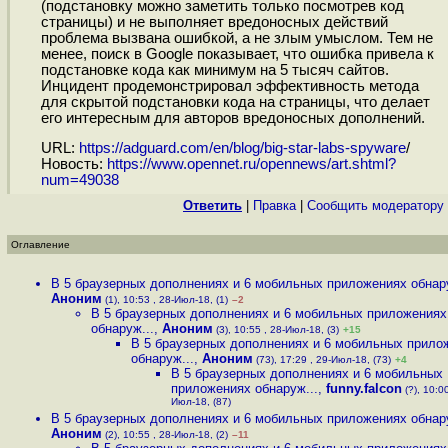
(подстановку можно заметить только посмотрев код
страницы) и не выполняет вредоносных действий
проблема вызвана ошибкой, а не злым умыслом. Тем не
менее, поиск в Google показывает, что ошибка привела к
подстановке кода как минимум на 5 тысяч сайтов.
Инцидент продемонстрировал эффективность метода
для скрытой подстановки кода на страницы, что делает
его интересным для авторов вредоносных дополнений.
URL:
https://adguard.com/en/blog/big-star-labs-spyware
/
Новость:
https://www.opennet.ru/opennews/art.shtml?
num=49038
Ответить
|
Правка
|
Cообщить модератору
Оглавление
В 5 браузерных дополнениях и 6 мобильных приложениях обнару
Аноним
(1), 10:53 , 28-Июл-18, (1)
–2
В 5 браузерных дополнениях и 6 мобильных приложениях
обнаруж...
,
Аноним
(3), 10:55 , 28-Июл-18, (3)
+15
В 5 браузерных дополнениях и 6 мобильных прило
обнаруж...
,
Аноним
(73), 17:29 , 29-Июл-18, (73)
+4
В 5 браузерных дополнениях и 6 мобильных
приложениях обнаруж...
,
funny.falcon
(?), 10:00
Июл-18, (87)
В 5 браузерных дополнениях и 6 мобильных приложениях обнару
Аноним
(2), 10:55 , 28-Июл-18, (2)
–11