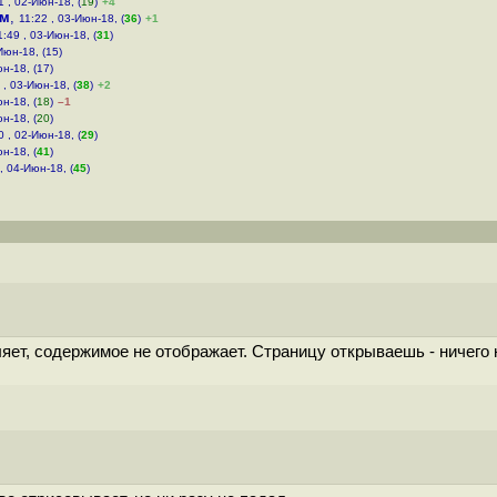
1 , 02-Июн-18, (
19
)
+4
им
,
11:22 , 03-Июн-18, (
36
)
+1
1:49 , 03-Июн-18, (
31
)
Июн-18, (15)
н-18, (17)
 , 03-Июн-18, (
38
)
+2
н-18, (
18
)
–1
н-18, (
20
)
0 , 02-Июн-18, (
29
)
н-18, (
41
)
, 04-Июн-18, (
45
)
яет, содержимое не отображает. Страницу открываешь - ничего 