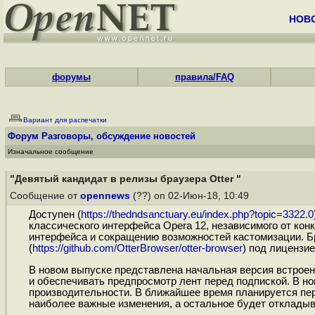
НОВ
форумы
правила/FAQ
Вариант для распечатки
Форум
Разговоры, обсуждение новостей
Изначальное сообщение
"Девятый кандидат в релизы браузера Otter "
Сообщение от
opennews
(??) on 02-Июн-18, 10:49
Доступен (
https://thedndsanctuary.eu/index.php?topic=3322.0
классического интерфейса Opera 12, независимого от ко
интерфейса и сокращению возможностей кастомизации. Бр
(
https://github.com/OtterBrowser/otter-browser
) под лицензи
В новом выпуске представлена начальная версия встроен
и обеспечивать предпросмотр лент перед подпиской. В н
производительности. В ближайшее время планируется пер
наиболее важные изменения, а остальное будет откладыва