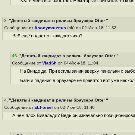
ХЗ. У меня все работает. Некоторые сайты как-то коря
3.
"Девятый кандидат в релизы браузера Otter "
Сообщение от
Anonymoustus
(ok) on 02-Июн-18, 11:32
Всё ещё падает от каждого чиха?
46
.
"Девятый кандидат в релизы браузера Otter "
Сообщение от
VladSh
on 04-Июн-18, 11:04
На Винде да. При всплывании вверху панельки с выбо
Баги и падения в браузере не правятся вот уже неско
4.
"Девятый кандидат в релизы браузера Otter "
Сообщение от
ELForcer
on 02-Июн-18, 11:40
А чем плох Вивальди? Ведь он изначально позиционирова