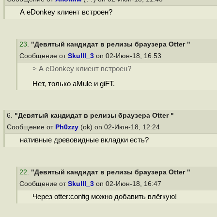
А eDonkey клиент встроен?
23
.
"Девятый кандидат в релизы браузера Otter "
Сообщение от
Skulll_3
on 02-Июн-18, 16:53
> А eDonkey клиент встроен?
Нет, только aMule и giFT.
6.
"Девятый кандидат в релизы браузера Otter "
Сообщение от
Ph0zzy
(ok) on 02-Июн-18, 12:24
нативные древовидные вкладки есть?
22
.
"Девятый кандидат в релизы браузера Otter "
Сообщение от
Skulll_3
on 02-Июн-18, 16:47
Через otter:config можно добавить влёгкую!