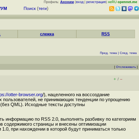
Профиль:
Аноним
(
вход
|
регистрация
)
неRU
opennet.me
РУМ
Поиск
(
теги
)
д
слежка
RSS
Пред. тема
|
След. тема
[
Отслеживать
]
+
–
/
tps://otter-browser.org
/), нацеленного на воссоздание
ых пользователей, не принимающих тенденции по упрощению
 (без QML). Исходные тексты доступны
ть информацию по RSS 2.0, выполнять разбивку по категориям
ов содержимого страницы и внесены оптимизации
1.0, при нахождении в которой будут приниматься только