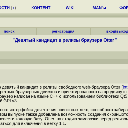
ОСТИ
(
+
)
КОНТЕНТ
WIKI
MAN'ы
ФО
поиск
регистрация
вход/выхо
"Девятый кандидат в релизы браузера Otter "
) девятый кандидат в релизы свободного web-браузера Otter (
ht
нкретных браузерных движков и ориентированного на продвинут
аузер написан на языке C++ с использованием библиотеки Qt5
ей GPLv3.
ного интерфейса для чтения новостных лент, способного забира
овом выпуске также добавлена возможность создания скриншот
евести кодовую базу Otter на стадию заморозки перед релизом 
ться для включения в ветку 1.1.