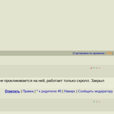
[
Сортировка по времени
|
RSS
]
+
–
/
–2
не прокликивается на ней, работает только скролл. Закрыл
Ответить
|
Правка
|
^ к родителю #0
|
Наверх
|
Cообщить модератору
+
–
/