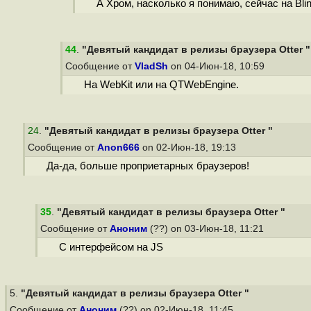
А Хром, насколько я понимаю, сейчас на Bli
44
.
"Девятый кандидат в релизы браузера Otter "
Сообщение от
VladSh
on 04-Июн-18, 10:59
На WebKit или на QTWebEngine.
24
.
"Девятый кандидат в релизы браузера Otter "
Сообщение от
Anon666
on 02-Июн-18, 19:13
Да-да, больше проприетарных браузеров!
35
.
"Девятый кандидат в релизы браузера Otter "
Сообщение от
Аноним
(??) on 03-Июн-18, 11:21
С интерфейсом на JS
5.
"Девятый кандидат в релизы браузера Otter "
Сообщение от
Аноним
(??) on 02-Июн-18, 11:45