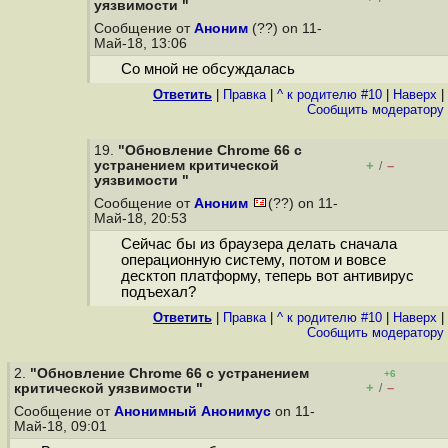
уязвимости "
Сообщение от
Аноним
(??) on 11-
Май-18, 13:06
Со мной не обсуждалась
Ответить
|
Правка
|
^ к родителю #10
|
Наверх
|
Cообщить модератору
19.
"Обновление Chrome 66 с
устранением критической
+
–
/
уязвимости "
Сообщение от
Аноним
(??) on 11-
Май-18, 20:53
Сейчас бы из браузера делать сначала
операционную систему, потом и вовсе
десктоп платформу, теперь вот антивирус
подъехал?
Ответить
|
Правка
|
^ к родителю #10
|
Наверх
|
Cообщить модератору
2.
"Обновление Chrome 66 с устранением
+6
+
–
критической уязвимости "
/
Сообщение от
Анонимный Анонимус
on 11-
Май-18, 09:01