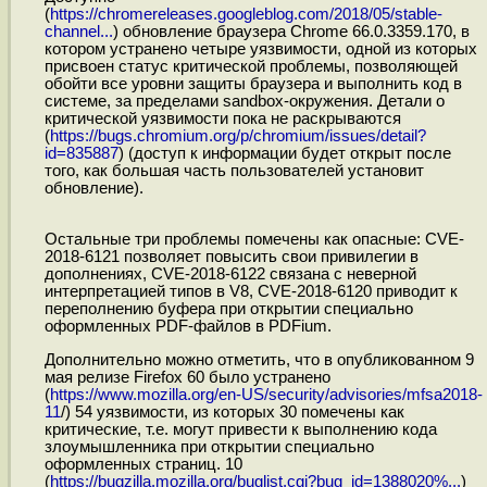
(
https://chromereleases.googleblog.com/2018/05/stable-
channel...
) обновление браузера Chrome 66.0.3359.170, в
котором устранено четыре уязвимости, одной из которых
присвоен статус критической проблемы, позволяющей
обойти все уровни защиты браузера и выполнить код в
системе, за пределами sandbox-окружения. Детали о
критической уязвимости пока не раскрываются
(
https://bugs.chromium.org/p/chromium/issues/detail?
id=835887
) (доступ к информации будет открыт после
того, как большая часть пользователей установит
обновление).
Остальные три проблемы помечены как опасные: CVE-
2018-6121 позволяет повысить свои привилегии в
дополнениях, CVE-2018-6122 связана с неверной
интерпретацией типов в V8, CVE-2018-6120 приводит к
переполнению буфера при открытии специально
оформленных PDF-файлов в PDFium.
Дополнительно можно отметить, что в опубликованном 9
мая релизе Firefox 60 было устранено
(
https://www.mozilla.org/en-US/security/advisories/mfsa2018-
11
/) 54 уязвимости, из которых 30 помечены как
критические, т.е. могут привести к выполнению кода
злоумышленника при открытии специально
оформленных страниц. 10
(
https://bugzilla.mozilla.org/buglist.cgi?bug_id=1388020%...
)