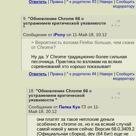
Ответить
|
Правка
|
^ к родителю #3
|
Наверх
|
Cообщить
модератору
9.
"Обновление Chrome 66 с
+5
устранением критической уязвимости
+
–
/
"
Сообщение от
iPony
on 11-Май-18, 10:12
> Вероятность взлома Firefox больше, чем скана
от Chrome?
Ну да. У Chrome традиционно более сильная
песочница. Практика по взломам на всяких
соревнований это хорошо показывает
Ответить
|
Правка
|
^ к родителю #4
|
Наверх
|
Cообщить
модератору
18.
"Обновление Chrome 66 с
–1
устранением критической
+
–
/
уязвимости "
Сообщение от
Папка Кун
on 11-
Май-18, 20:12
они платят за такое неплохие деньги
особенно в chrome os. но я на всякий случай
самой новой у меня сейчас Версия 68.0.3409.2
(Официальная сборка), dev (64 бит) еще не