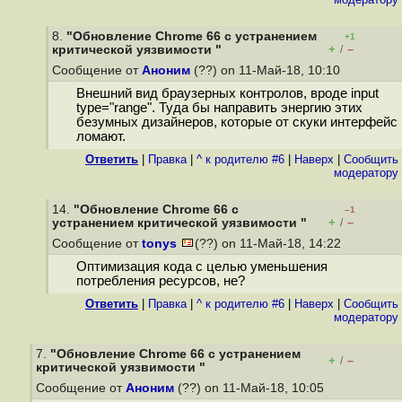
8.
"Обновление Chrome 66 с устранением
+1
+
–
критической уязвимости "
/
Сообщение от
Аноним
(??) on 11-Май-18, 10:10
Внешний вид браузерных контролов, вроде input
type="range". Туда бы направить энергию этих
безумных дизайнеров, которые от скуки интерфейс
ломают.
Ответить
|
Правка
|
^ к родителю #6
|
Наверх
|
Cообщить
модератору
14.
"Обновление Chrome 66 с
–1
+
–
устранением критической уязвимости "
/
Сообщение от
tonys
(??) on 11-Май-18, 14:22
Оптимизация кода с целью уменьшения
потребления ресурсов, не?
Ответить
|
Правка
|
^ к родителю #6
|
Наверх
|
Cообщить
модератору
7.
"Обновление Chrome 66 с устранением
+
–
/
критической уязвимости "
Сообщение от
Аноним
(??) on 11-Май-18, 10:05