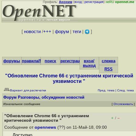
Профиль:
Аноним
(
вход
|
регистрация
)
неRU
opennet.me
[
новости
/
+++
|
форум
|
теги
|
]
форумы
правила/FAQ
поиск
регистрация
вход/
слежка
выход
RSS
"Обновление Chrome 66 с устранением критической
уязвимости "
Вариант для распечатки
Пред. тема
|
След. тема
Форум
Разговоры, обсуждение новостей
Изначальное сообщение
[
Отслеживать
]
"Обновление Chrome 66 с устранением
+
–
/
критической уязвимости "
Сообщение от
opennews
(??) on 11-Май-18, 09:00
Доступно