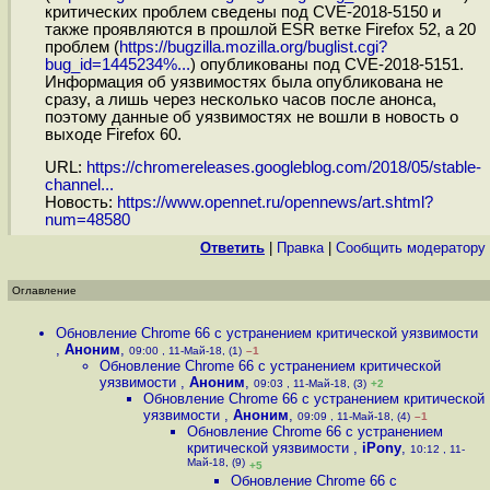
критических проблем сведены под CVE-2018-5150 и
также проявляются в прошлой ESR ветке Firefox 52, а 20
проблем (
https://bugzilla.mozilla.org/buglist.cgi?
bug_id=1445234%...
) опубликованы под CVE-2018-5151.
Информация об уязвимостях была опубликована не
сразу, а лишь через несколько часов после анонса,
поэтому данные об уязвимостях не вошли в новость о
выходе Firefox 60.
URL:
https://chromereleases.googleblog.com/2018/05/stable-
channel...
Новость:
https://www.opennet.ru/opennews/art.shtml?
num=48580
Ответить
|
Правка
|
Cообщить модератору
Оглавление
Обновление Chrome 66 с устранением критической уязвимости
,
Аноним
,
09:00 , 11-Май-18, (1)
–1
Обновление Chrome 66 с устранением критической
уязвимости
,
Аноним
,
09:03 , 11-Май-18, (3)
+2
Обновление Chrome 66 с устранением критической
уязвимости
,
Аноним
,
09:09 , 11-Май-18, (4)
–1
Обновление Chrome 66 с устранением
критической уязвимости
,
iPony
,
10:12 , 11-
Май-18, (9)
+5
Обновление Chrome 66 с