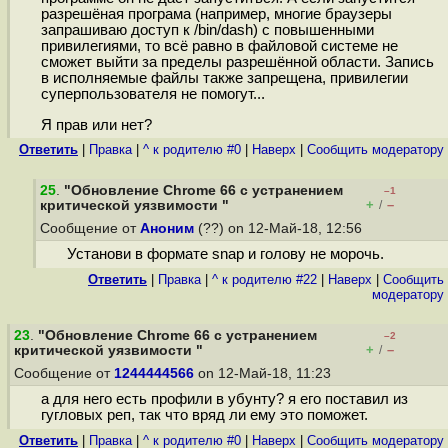
разрешёная програма (например, многие браузеры
запрашиваю доступ к /bin/dash) с повышенными
привилегиями, то всё равно в файловой системе не
сможет выйти за пределы разрешённой области. Запись
в исполняемые файлы также запрещена, привилегии
суперпользователя не помогут...
Я прав или нет?
Ответить
|
Правка
|
^ к родителю #0
|
Наверх
|
Cообщить модератору
25
.
"Обновление Chrome 66 с устранением
–1
+
–
критической уязвимости "
/
Сообщение от
Аноним
(??) on 12-Май-18, 12:56
Установи в формате snap и голову не морочь.
Ответить
|
Правка
|
^ к родителю #22
|
Наверх
|
Cообщить
модератору
23
.
"Обновление Chrome 66 с устранением
–2
+
–
критической уязвимости "
/
Сообщение от
1244444566
on 12-Май-18, 11:23
а для него есть профили в убунту? я его поставил из
гугловых реп, так что вряд ли ему это поможет.
Ответить
|
Правка
|
^ к родителю #0
|
Наверх
|
Cообщить модератору