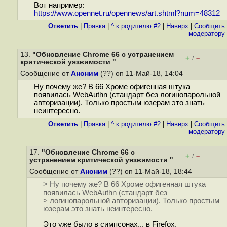
Вот например:
https://www.opennet.ru/opennews/art.shtml?num=48312
Ответить
|
Правка
|
^ к родителю #2
|
Наверх
|
Cообщить
модератору
13.
"Обновление Chrome 66 с устранением
+
–
/
критической уязвимости "
Сообщение от
Аноним
(??) on 11-Май-18, 14:04
Ну почему же? В 66 Хроме офигенная штука
появилась WebAuthn (стандарт без логинопарольной
авторизации). Только простым юзерам это знать
неинтересно.
Ответить
|
Правка
|
^ к родителю #2
|
Наверх
|
Cообщить
модератору
17.
"Обновление Chrome 66 с
+
–
/
устранением критической уязвимости "
Сообщение от
Аноним
(??) on 11-Май-18, 18:44
> Ну почему же? В 66 Хроме офигенная штука
появилась WebAuthn (стандарт без
> логинопарольной авторизации). Только простым
юзерам это знать неинтересно.
Это уже было в симпсонах... в Firefox.