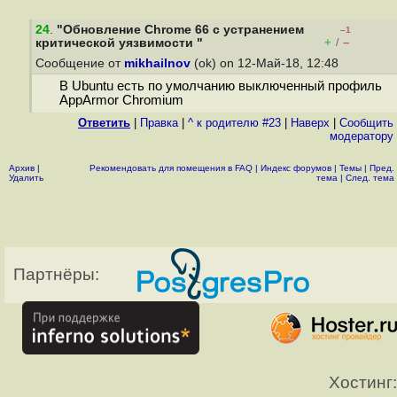
24
.
"Обновление Chrome 66 с устранением
–1
+
–
критической уязвимости "
/
Сообщение от
mikhailnov
(ok) on 12-Май-18, 12:48
В Ubuntu есть по умолчанию выключенный профиль
AppArmor Chromium
Ответить
|
Правка
|
^ к родителю #23
|
Наверх
|
Cообщить
модератору
Архив
|
Рекомендовать для помещения в FAQ
|
Индекс форумов
|
Темы
|
Пред.
Удалить
тема
|
След. тема
Партнёры:
Хостинг: