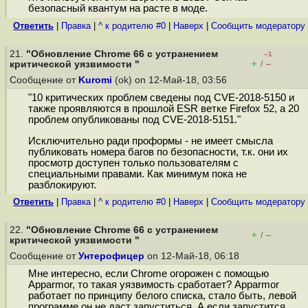
безопасный квантум на расте в моде.
Ответить
|
Правка
|
^ к родителю #0
|
Наверх
|
Cообщить модератору
21.
"Обновление Chrome 66 с устранением
–1
+
–
критической уязвимости "
/
Сообщение от
Kuromi
(ok) on 12-Май-18, 03:56
"10 критических проблем сведены под CVE-2018-5150 и
также проявляются в прошлой ESR ветке Firefox 52, а 20
проблем опубликованы под CVE-2018-5151."
Исключительно ради проформы - не имеет смысла
публиковать номера багов по безопасности, т.к. они их
просмотр доступен только пользователям с
специальными правами. Как минимум пока не
разблокируют.
Ответить
|
Правка
|
^ к родителю #0
|
Наверх
|
Cообщить модератору
22.
"Обновление Chrome 66 с устранением
+
–
/
критической уязвимости "
Сообщение от
Унтерофицер
on 12-Май-18, 06:18
Мне интересно, если Chrome огорожен с помощью
Apparmor, то такая уязвимость сработает? Apparmor
работает по принципу белого списка, стало быть, левой
программе он не даст запуститься. А если запустится