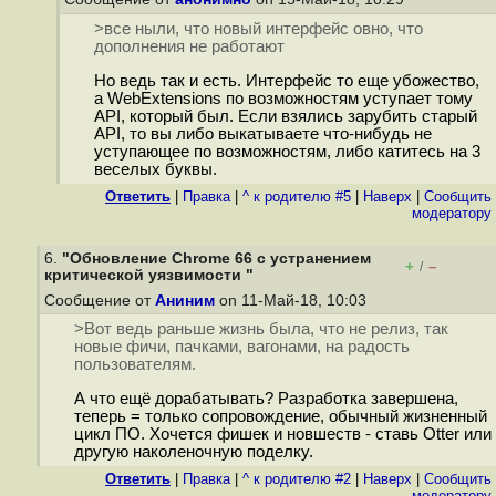
>все ныли, что новый интерфейс овно, что
дополнения не работают
Но ведь так и есть. Интерфейс то еще убожество,
а WebExtensions по возможностям уступает тому
API, который был. Если взялись зарубить старый
API, то вы либо выкатываете что-нибудь не
уступающее по возможностям, либо катитесь на 3
веселых буквы.
Ответить
|
Правка
|
^ к родителю #5
|
Наверх
|
Cообщить
модератору
6.
"Обновление Chrome 66 с устранением
+
–
/
критической уязвимости "
Сообщение от
Аниним
on 11-Май-18, 10:03
>Вот ведь раньше жизнь была, что не релиз, так
новые фичи, пачками, вагонами, на радость
пользователям.
А что ещё дорабатывать? Разработка завершена,
теперь = только сопровождение, обычный жизненный
цикл ПО. Хочется фишек и новшеств - ставь Otter или
другую наколеночную поделку.
Ответить
|
Правка
|
^ к родителю #2
|
Наверх
|
Cообщить
модератору