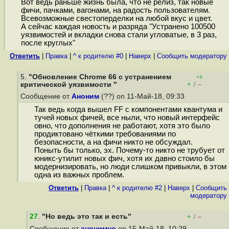
Вот ведь раньше жизнь была, что не релиз, так новые
фичи, пачками, вагонами, на радость пользователям.
Всевозможные свестоперделки на любой вкус и цвет.
А сейчас каждая новость и разряда "Устранено 100500
уязвимостей и вкладки снова стали угловатые, в 3 раз,
после круглых"
Ответить
|
Правка
|
^ к родителю #0
|
Наверх
|
Cообщить модератору
5.
"Обновление Chrome 66 с устранением
+4
+
–
критической уязвимости "
/
Сообщение от
Аноним
(??) on 11-Май-18, 09:33
Так ведь когда вышел FF с компонентами квантума и
тучей новых фичей, все ныли, что новый интерфейс
овно, что дополнения не работают, хотя это было
продиктовано чёткими требованиями по
безопасности, а на фичи никто не обсуждал.
Поныть бы только, эх. Почему-то никто не трубует от
юникс-утилит новых фич, хотя их давно стоило бы
модернизировать, но люди слишком привыкли, в этом
одна из важных проблем.
Ответить
|
Правка
|
^ к родителю #2
|
Наверх
|
Cообщить
модератору
27
.
"Но ведь это так и есть"
+
–
/
Сообщение от
анонимно
on 15-Май-18, 10:29