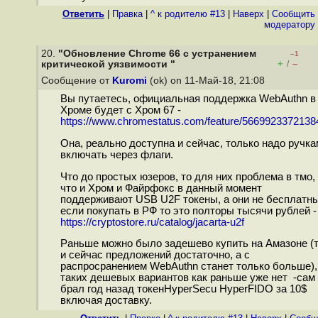
Ответить
|
Правка
|
^ к родителю #13
|
Наверх
|
Cообщить
модератору
20.
"Обновление Chrome 66 с устранением
–1
+
–
критической уязвимости "
/
Сообщение от
Kuromi
(ok) on 11-Май-18, 21:08
Вы путаетесь, официальная поддержка WebAuthn в
Хроме будет с Хром 67 -
https://www.chromestatus.com/feature/5669923372138
Она, реально доступна и сейчас, только надо ручка
включать через флаги.
Что до простых юзеров, то для них проблема в тмо,
что и Хром и Файрфокс в данный момент
поддерживают USB U2F токены, а они не бесплатны
если покупать в РФ то это полторы тысячи рублей -
https://cryptostore.ru/catalog/jacarta-u2f
Раньше можно было задешево купить на Амазоне (
и сейчас предложений достаточно, а с
распросранением WebAuthn станет только больше),
таких дешевых вариантов как раньше уже нет -сам
брал год назад токенHyperSecu HyperFIDO за 10$
включая доставку.