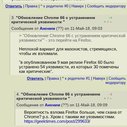
Ответить
|
Правка
|
^ к родителю #0
|
Наверх
|
Cообщить модератору
3.
"Обновление Chrome 66 с устранением
+2
+
–
критической уязвимости "
/
Сообщение от
Аноним
(??) on 11-Май-18, 09:03
> "Обновление Chrome 66 с устранением критической
уязвимости"" - это перейти на Firefox.
Неплохой вариант для мазохистов, стремящихся,
чтобы их взломали.
"в опубликованном 9 мая релизе Firefox 60 было
устранено 54 уязвимости, из которых 30 помечены
как критические".
Ответить
|
Правка
|
^ к родителю #1
|
Наверх
|
Cообщить
модератору
4.
"Обновление Chrome 66 с устранением
–1
+
–
критической уязвимости "
/
Сообщение от
Аноним
(??) on 11-Май-18, 09:09
Вероятность взлома Firefox больше, чем скана от
Chrome? p.s. Хром с такими же уязвимостями.
https://geektimes.com/post/299633
/