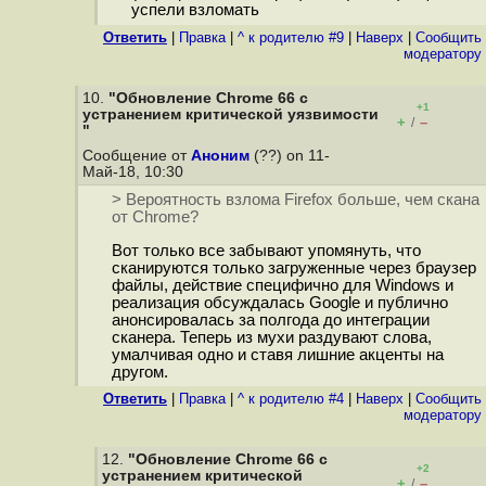
успели взломать
Ответить
|
Правка
|
^ к родителю #9
|
Наверх
|
Cообщить
модератору
10.
"Обновление Chrome 66 с
+1
устранением критической уязвимости
+
–
/
"
Сообщение от
Аноним
(??) on 11-
Май-18, 10:30
> Вероятность взлома Firefox больше, чем скана
от Chrome?
Вот только все забывают упомянуть, что
сканируются только загруженные через браузер
файлы, действие специфично для Windows и
реализация обсуждалась Google и публично
анонсировалась за полгода до интеграции
сканера. Теперь из мухи раздувают слова,
умалчивая одно и ставя лишние акценты на
другом.
Ответить
|
Правка
|
^ к родителю #4
|
Наверх
|
Cообщить
модератору
12.
"Обновление Chrome 66 с
+2
устранением критической
+
–
/