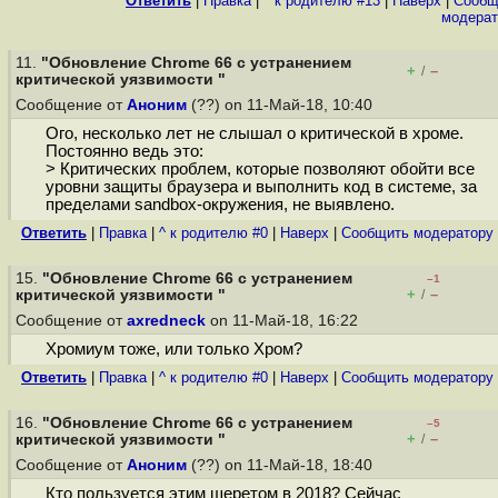
Ответить
|
Правка
|
^ к родителю #13
|
Наверх
|
Cообщ
модерат
11.
"Обновление Chrome 66 с устранением
+
–
/
критической уязвимости "
Сообщение от
Аноним
(??) on 11-Май-18, 10:40
Ого, несколько лет не слышал о критической в хроме.
Постоянно ведь это:
> Критических проблем, которые позволяют обойти все
уровни защиты браузера и выполнить код в системе, за
пределами sandbox-окружения, не выявлено.
Ответить
|
Правка
|
^ к родителю #0
|
Наверх
|
Cообщить модератору
15.
"Обновление Chrome 66 с устранением
–1
+
–
критической уязвимости "
/
Сообщение от
axredneck
on 11-Май-18, 16:22
Хромиум тоже, или только Хром?
Ответить
|
Правка
|
^ к родителю #0
|
Наверх
|
Cообщить модератору
16.
"Обновление Chrome 66 с устранением
–5
+
–
критической уязвимости "
/
Сообщение от
Аноним
(??) on 11-Май-18, 18:40
Кто пользуется этим шеретом в 2018? Сейчас