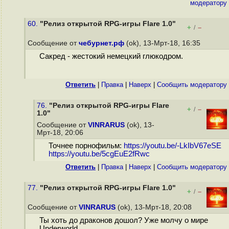
модератору
60.
"Релиз открытой RPG-игры Flare 1.0"
+
–
/
Сообщение от
чебурнет.рф
(ok), 13-Мрт-18, 16:35
Сакред - жестокий немецкий глюкодром.
Ответить
|
Правка
|
Наверх
|
Cообщить модератору
76.
"Релиз открытой RPG-игры Flare
+
–
/
1.0"
Сообщение от
VINRARUS
(ok), 13-
Мрт-18, 20:06
Точнее порнофильм:
https://youtu.be/-LkIbV67eSE
https://youtu.be/5cgEuE2fRwc
Ответить
|
Правка
|
Наверх
|
Cообщить модератору
77.
"Релиз открытой RPG-игры Flare 1.0"
+
–
/
Сообщение от
VINRARUS
(ok), 13-Мрт-18, 20:08
Ты хоть до драконов дошол? Уже молчу о мире
Underworld.