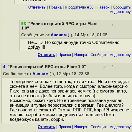
Ответить
|
Правка
|
К родителю #38
|
Наверх
|
Cообщить
модератору
93
.
"Релиз открытой RPG-игры Flare
+
–
/
1.0"
Сообщение от
Аноним
(-), 14-Мрт-18, 01:05
Не... :D Но когда нибудь точно Обязательно
дойду !!!
Ответить
|
Правка
|
Наверх
|
Cообщить модератору
4.
"Релиз открытой RPG-игры Flare 1.0"
+
–
/
–1
Сообщение от
Аноним
(-), 12-Мрт-18, 23:38
То ли ролик снят как-то не так, то ли что... Но я не увидел
сюжета в нём. Более того, когда я смотрел альфа-версию
Flare, она мне даже понравилась чем-то (не смотря на то,
что я не фанат Дьяблы и не играл в оную).
Возможно, сюжет крут. Но в трейлере показана унылая
анимация и тупые перестрелки с врагами. Где диалоги?
Где повороты сюжета? Это же РПГ! РПГ, Карл! Я искренне
желаю разработчикам продвинуться дальше. Пока
воздержусь качать, сорри.
Ответить
|
Правка
|
Наверх
|
Cообщить модератору