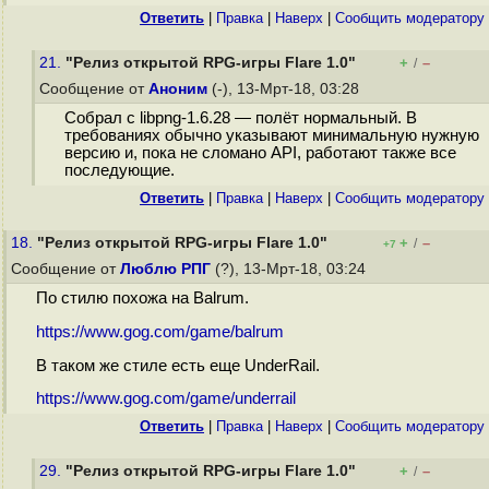
Ответить
|
Правка
|
Наверх
|
Cообщить модератору
21.
"Релиз открытой RPG-игры Flare 1.0"
+
–
/
Сообщение от
Аноним
(-), 13-Мрт-18, 03:28
Собрал с libpng-1.6.28 — полёт нормальный. В
требованиях обычно указывают минимальную нужную
версию и, пока не сломано API, работают также все
последующие.
Ответить
|
Правка
|
Наверх
|
Cообщить модератору
18.
"Релиз открытой RPG-игры Flare 1.0"
+
–
/
+7
Сообщение от
Люблю РПГ
(?), 13-Мрт-18, 03:24
По стилю похожа на Balrum.
https://www.gog.com/game/balrum
В таком же стиле есть еще UnderRail.
https://www.gog.com/game/underrail
Ответить
|
Правка
|
Наверх
|
Cообщить модератору
29.
"Релиз открытой RPG-игры Flare 1.0"
+
–
/