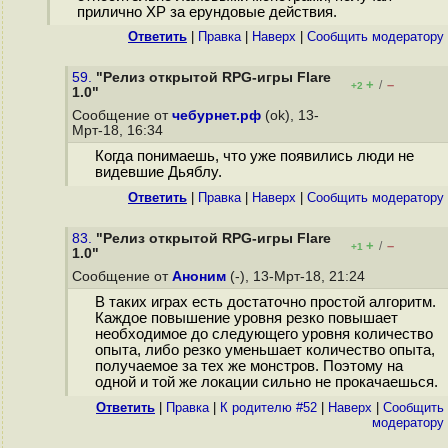
прилично XP за ерундовые действия.
Ответить
|
Правка
|
Наверх
|
Cообщить модератору
59.
"Релиз открытой RPG-игры Flare
+
–
/
+2
1.0"
Сообщение от
чебурнет.рф
(ok), 13-
Мрт-18, 16:34
Когда понимаешь, что уже появились люди не
видевшие Дьяблу.
Ответить
|
Правка
|
Наверх
|
Cообщить модератору
83.
"Релиз открытой RPG-игры Flare
+
–
/
+1
1.0"
Сообщение от
Аноним
(-), 13-Мрт-18, 21:24
В таких играх есть достаточно простой алгоритм.
Каждое повышение уровня резко повышает
необходимое до следующего уровня количество
опыта, либо резко уменьшает количество опыта,
получаемое за тех же монстров. Поэтому на
одной и той же локации сильно не прокачаешься.
Ответить
|
Правка
|
К родителю #52
|
Наверх
|
Cообщить
модератору