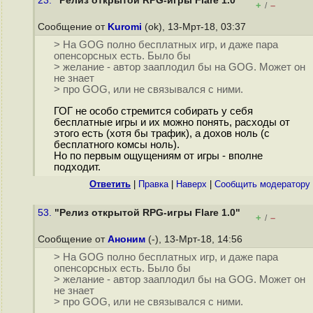
23.
"Релиз открытой RPG-игры Flare 1.0"
+
–
/
Сообщение от
Kuromi
(ok), 13-Мрт-18, 03:37
> На GOG полно бесплатных игр, и даже пара
опенсорсных есть. Было бы
> желание - автор зааплодил бы на GOG. Может он
не знает
> про GOG, или не связывался с ними.
ГОГ не особо стремится собирать у себя
бесплатные игры и их можно понять, расходы от
этого есть (хотя бы трафик), а дохов ноль (с
бесплатного комсы ноль).
Но по первым ощущениям от игры - вполне
подходит.
Ответить
|
Правка
|
Наверх
|
Cообщить модератору
53.
"Релиз открытой RPG-игры Flare 1.0"
+
–
/
Сообщение от
Аноним
(-), 13-Мрт-18, 14:56
> На GOG полно бесплатных игр, и даже пара
опенсорсных есть. Было бы
> желание - автор зааплодил бы на GOG. Может он
не знает
> про GOG, или не связывался с ними.