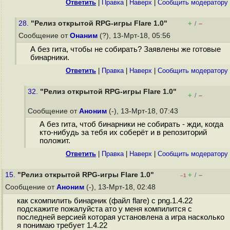
Ответить
|
Правка
|
Наверх
|
Cообщить модератору
28.
"Релиз открытой RPG-игры Flare 1.0"
+
–
/
Сообщение от
Онаним
(?), 13-Мрт-18, 05:56
А без гита, чтобы не собирать? Заявлены же готовые
бинарники.
Ответить
|
Правка
|
Наверх
|
Cообщить модератору
32.
"Релиз открытой RPG-игры Flare 1.0"
+
–
/
Сообщение от
Аноним
(-), 13-Мрт-18, 07:43
А без гита, чтоб бинарники не собирать - жди, когда
кто-нибудь за тебя их соберёт и в репозиторий
положит.
Ответить
|
Правка
|
Наверх
|
Cообщить модератору
15.
"Релиз открытой RPG-игры Flare 1.0"
+
–
/
–1
Сообщение от
Аноним
(-), 13-Мрт-18, 02:48
как скомпилить бинарник (файл flare) с png.1.4.22
подскажите пожалуйста ато у меня компилится с
последней версией которая установлена а игра насколько
я понимаю требует 1.4.22