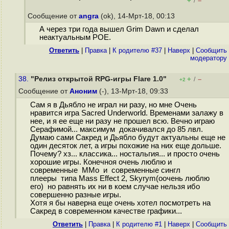
+
–
/
Сообщение от
angra
(ok), 14-Мрт-18, 00:13
А через три года вышел Grim Dawn и сделал
неактуальным POE.
Ответить
|
Правка
|
К родителю #37
|
Наверх
|
Cообщить
модератору
38.
"Релиз открытой RPG-игры Flare 1.0"
+
–
/
+2
Сообщение от
Аноним
(-), 13-Мрт-18, 09:33
Сам я в Дьябло не играл ни разу, но мне Очень
нравится игра Sacred Underworld. Временами залажу в
нее, и я ее еще ни разу не прошел всю. Вечно играю
Серафимой... максимум докачивался до 85 лвл.
Думаю сами Сакред и Дьябло будут актуальны еще не
один десяток лет, а игры похожие на них еще дольше.
Почему? хз... классика... ностальгия... и просто очень
хорошие игры. Конечноя очень люблю и
современные ММо и современные сингл
плееры типа Mass Effect 2, Skyrym(оочень люблю
его) но равнять их ни в коем случае нельзя ибо
совершенно разные игры.
Хотя я бы наверна еще очень хотел посмотреть на
Сакред в современном качестве графики...
Ответить
|
Правка
|
К родителю #1
|
Наверх
|
Cообщить