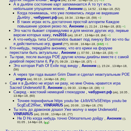
(ok), 23:49 , 12-Мрт-18, (7)
+23
А в дьябле состояние карт запоминается А то тут есть
небольшое упущение можно
,
Аноним
(-), 14:52 , 13-Мрт-18, (52)
Когда понимаешь, что уже появились люди не видевшие
Дьяблу
,
чебурнет.рф
(ok), 16:34 , 13-Мрт-18, (59)
+2
В таких играх есть достаточно простой алгоритм Каждое
повышение уровня резко по
,
Аноним
(-), 21:24 , 13-Мрт-18, (83)
+1
Это часто бывает справедливо и для многих других игр, первые
версии которых кажу
,
rvs2016
(ok), 16:47 , 13-Мрт-18, (64)
+1
А что-нибудь типа Commandos бывает под линуху Вот во что бы
я действительно игр
,
guest
(??), 00:08 , 16-Мрт-18, (
102
)
+1
Кто-нибудь, передайте анониму, что его крики на форуме
перестали быть актуальны
,
Аноним
(-), 07:50 , 13-Мрт-18, (33)
+8
Ты прав, после выхода POE другие клоны диаблы вместе с самой
диаблой перестали б
,
Fy
(?), 09:29 , 13-Мрт-18, (37)
–1
Это которая Path Of Exile под винду
,
Аноним
(-), 15:24 , 13-Мрт-18,
(56)
А через три года вышел Grim Dawn и сделал неактуальным POE
,
angra
(ok), 00:13 , 14-Мрт-18, (
91
)
Сам я в Дьябло не играл ни разу, но мне Очень нравится игра
Sacred Underworld В
,
Аноним
(-), 09:33 , 13-Мрт-18, (38)
+2
Сакред - жестокий немецкий глюкодром
,
чебурнет.рф
(ok), 16:35 ,
13-Мрт-18, (60)
Точнее порнофильм https youtu be -LkIbV67eSEhttps youtu be
5cgEuE2fRwc
,
VINRARUS
(ok), 20:06 , 13-Мрт-18, (76)
Ты хоть до драконов дошол Уже молчу о мире Underworld
,
VINRARUS
(ok), 20:08 , 13-Мрт-18, (77)
Не D Но когда нибудь точно Обязательно дойду
,
Аноним
(-),
01:05 , 14-Мрт-18, (
)
93