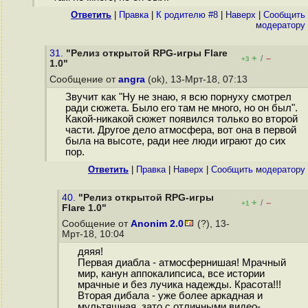
Ответить
|
Правка
|
К родителю #8
|
Наверх
|
Cообщить
модератору
31.
"Релиз открытой RPG-игры Flare
+
–
/
+3
1.0"
Сообщение от
angra
(ok), 13-Мрт-18, 07:13
Звучит как "Ну не знаю, я всю порнуху смотрел
ради сюжета. Было его там не много, но он был".
Какой-никакой сюжет появился только во второй
части. Другое дело атмосфера, вот она в первой
была на высоте, ради нее люди играют до сих
пор.
Ответить
|
Правка
|
Наверх
|
Cообщить модератору
40.
"Релиз открытой RPG-игры
+
–
/
+1
Flare 1.0"
Сообщение от
Anonim 2.0
(?), 13-
Мрт-18, 10:04
дяяя!
Первая диабла - атмосфернишая! Мрачный
мир, канун аппокалипсиса, все истории
мрачные и без лучика надежды. Красота!!!
Вторая дибала - уже более аркадная и
мультяшная, зато с отличными видео-