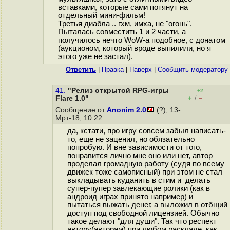
вставками, которые сами потянут на
отдельный мини-фильм!
Третья диабла .. гхм, имха, не "огонь".
Пыталась совместить 1 и 2 части, а
получилось нечто WoW-а подобное, с донатом
(аукционом, который вроде выпилили, но я
этого уже не застал).
Ответить
|
Правка
|
Наверх
|
Cообщить модератору
41.
"Релиз открытой RPG-игры
+2
+
–
Flare 1.0"
/
Сообщение от
Anonim 2.0
(?), 13-
Мрт-18, 10:22
да, кстати, про игру совсем забыл написать-
то, еще не заценил, но обязательно
попробую. И вне зависимости от того,
понравится лично мне оно или нет, автор
проделал громадную работу (судя по всему
движек тоже самописный) при этом не стал
выкладывать куданить в стим и делать
супер-пупер завлекающие ролики (как в
андроид играх принято например) и
пытаться выжать денег, а выложил в отбщий
доступ под свободной лицензией. Обычно
такое делают "для души". Так что респект
автору(авторам) при любом раскладе, как