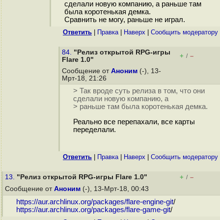
сделали новую компанию, а раньше там
была коротенькая демка.
Сравнить не могу, раньше не играл.
Ответить
|
Правка
|
Наверх
|
Cообщить модератору
84.
"Релиз открытой RPG-игры
+
–
/
Flare 1.0"
Сообщение от
Аноним
(-), 13-
Мрт-18, 21:26
> Так вроде суть релиза в том, что они
сделали новую компанию, а
> раньше там была коротенькая демка.
Реально все перепахали, все карты
переделали.
Ответить
|
Правка
|
Наверх
|
Cообщить модератору
13.
"Релиз открытой RPG-игры Flare 1.0"
+
–
/
Сообщение от
Аноним
(-), 13-Мрт-18, 00:43
https://aur.archlinux.org/packages/flare-engine-git
/
https://aur.archlinux.org/packages/flare-game-git
/