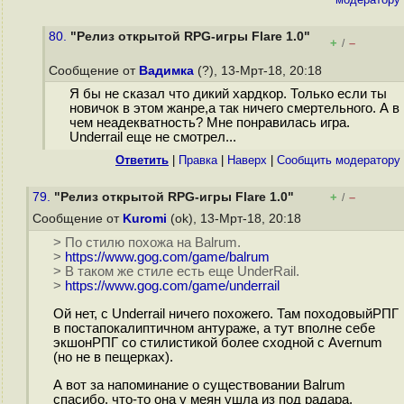
80.
"Релиз открытой RPG-игры Flare 1.0"
+
–
/
Сообщение от
Вадимка
(?), 13-Мрт-18, 20:18
Я бы не сказал что дикий хардкор. Только если ты
новичок в этом жанре,а так ничего смертельного. А в
чем неадекватность? Мне понравилась игра.
Underrail еще не смотрел...
Ответить
|
Правка
|
Наверх
|
Cообщить модератору
79.
"Релиз открытой RPG-игры Flare 1.0"
+
–
/
Сообщение от
Kuromi
(ok), 13-Мрт-18, 20:18
> По стилю похожа на Balrum.
>
https://www.gog.com/game/balrum
> В таком же стиле есть еще UnderRail.
>
https://www.gog.com/game/underrail
Ой нет, с Underrail ничего похожего. Там походовыйРПГ
в постапокалиптичном антураже, а тут вполне себе
экшонРПГ со стилистикой более сходной с Avernum
(но не в пещерках).
А вот за напоминание о существовании Balrum
спасибо, что-то она у меян ушла из под радара.