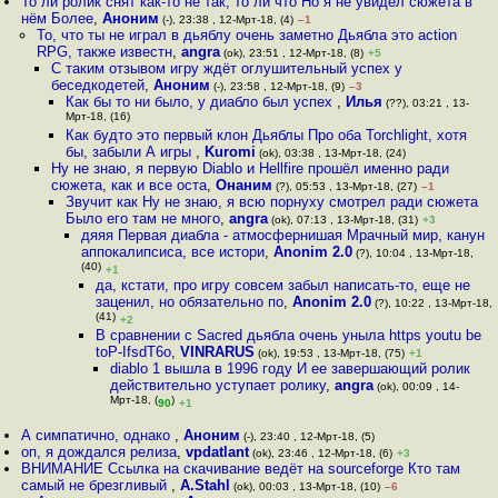
То ли ролик снят как-то не так, то ли что Но я не увидел сюжета в
нём Более
,
Аноним
(-), 23:38 , 12-Мрт-18, (4)
–1
То, что ты не играл в дьяблу очень заметно Дьябла это action
RPG, также известн
,
angra
(ok), 23:51 , 12-Мрт-18, (8)
+5
С таким отзывом игру ждёт оглушительный успех у
беседкодетей
,
Аноним
(-), 23:58 , 12-Мрт-18, (9)
–3
Как бы то ни было, у диабло был успех
,
Илья
(??), 03:21 , 13-
Мрт-18, (16)
Как будто это первый клон Дьяблы Про оба Torchlight, хотя
бы, забыли А игры
,
Kuromi
(ok), 03:38 , 13-Мрт-18, (24)
Ну не знаю, я первую Diablo и Hellfire прошёл именно ради
сюжета, как и все оста
,
Онаним
(?), 05:53 , 13-Мрт-18, (27)
–1
Звучит как Ну не знаю, я всю порнуху смотрел ради сюжета
Было его там не много
,
angra
(ok), 07:13 , 13-Мрт-18, (31)
+3
дяяя Первая диабла - атмосфернишая Мрачный мир, канун
аппокалипсиса, все истори
,
Anonim 2.0
(?), 10:04 , 13-Мрт-18,
(40)
+1
да, кстати, про игру совсем забыл написать-то, еще не
заценил, но обязательно по
,
Anonim 2.0
(?), 10:22 , 13-Мрт-18,
(41)
+2
В сравнении с Sacred дьябла очень уныла https youtu be
toP-IfsdT6o
,
VINRARUS
(ok), 19:53 , 13-Мрт-18, (75)
+1
diablo 1 вышла в 1996 году И ее завершающий ролик
действительно уступает ролику
,
angra
(ok), 00:09 , 14-
Мрт-18, (
)
90
+1
А симпатично, однако
,
Аноним
(-), 23:40 , 12-Мрт-18, (5)
оп, я дождался релиза
,
vpdatlant
(ok), 23:46 , 12-Мрт-18, (6)
+3
ВНИМАНИЕ Ссылка на скачивание ведёт на sourceforge Кто там
самый не брезгливый
,
A.Stahl
(ok), 00:03 , 13-Мрт-18, (10)
–6