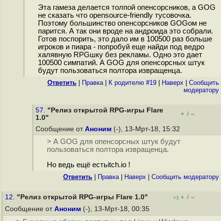
Эта гамеза делается толпой опенсорсников, а GOG
не сказать что opensource-friendly тусовочка.
Поэтому большинство опенсорсников GOGом не
парится. А так они вроде на андроида это собрали.
Готов поспорить, это дало им в 100500 раз больше
игроков и пиара - попробуй еще найди под ведро
халявную RPGшку без рекламы. Одно это дает
100500 симпатий. А GOG для опенсорсных штук
будут пользоваться полтора извращенца.
Ответить
|
Правка
|
К родителю #19
|
Наверх
|
Cообщить
модератору
57.
"Релиз открытой RPG-игры Flare
+
–
/
1.0"
Сообщение от
Аноним
(-), 13-Мрт-18, 15:32
> А GOG для опенсорсных штук будут
пользоваться полтора извращенца.
Но ведь ещё естьitch.io !
Ответить
|
Правка
|
Наверх
|
Cообщить модератору
12.
"Релиз открытой RPG-игры Flare 1.0"
+
–
/
+1
Сообщение от
Аноним
(-), 13-Мрт-18, 00:35