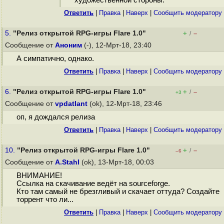
художественной стороны.
Ответить
|
Правка
|
Наверх
|
Cообщить модератору
5.
"Релиз открытой RPG-игры Flare 1.0"
+
–
/
Сообщение от
Аноним
(-), 12-Мрт-18, 23:40
А симпатично, однако.
Ответить
|
Правка
|
Наверх
|
Cообщить модератору
6.
"Релиз открытой RPG-игры Flare 1.0"
+
–
/
+3
Сообщение от
vpdatlant
(ok), 12-Мрт-18, 23:46
оп, я дождался релиза
Ответить
|
Правка
|
Наверх
|
Cообщить модератору
10.
"Релиз открытой RPG-игры Flare 1.0"
+
–
/
–6
Сообщение от
A.Stahl
(ok), 13-Мрт-18, 00:03
ВНИМАНИЕ!
Ссылка на скачивание ведёт на sourceforge.
Кто там самый не брезгливый и скачает оттуда? Создайте
торрент что ли...
Ответить
|
Правка
|
Наверх
|
Cообщить модератору