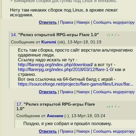
> Бинарные сборки доступны под Linux и Windows.
Нету там никаких сборок под Linux, в архиве лежат
исходники.
Ответить
|
Правка
|
Наверх
|
Cообщить модератору
14.
"Релиз открытой RPG-игры Flare 1.0"
+
–
/
+1
Сообщение от
Kuromi
(ok), 13-Мрт-18, 01:19
Есть там сборка, просто сайт верстали альтернативно
одаренные люди.
Ссылку надо искать не тут -
http://flarerpg.org/index.php/download
/ а вот тут -
http://flarerpg.org/index.php/2018/03/12/flare-1-0
/ как и
странно.
Вот она ссылочка на 64-битный билд с игрой -
https://sourceforge.net/projects/flare-game/files/Linux/flar...
Ответить
|
Правка
|
Наверх
|
Cообщить модератору
17.
"Релиз открытой RPG-игры Flare
+
–
/
+1
1.0"
Сообщение от
Аноним
(-), 13-Мрт-18, 03:24
Поздно, я уже собрал и прошёл половину.
Ответить
|
Правка
|
Наверх
|
Cообщить модератору