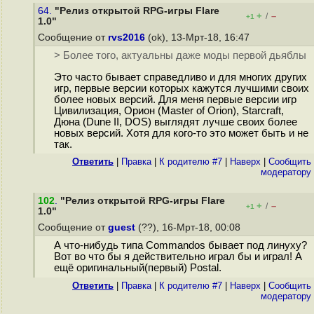
64.
"Релиз открытой RPG-игры Flare
+
–
/
+1
1.0"
Сообщение от
rvs2016
(ok), 13-Мрт-18, 16:47
> Более того, актуальны даже моды первой дьяблы
Это часто бывает справедливо и для многих других
игр, первые версии которых кажутся лучшими своих
более новых версий. Для меня первые версии игр
Цивилизация, Орион (Master of Orion), Starcraft,
Дюна (Dune II, DOS) выглядят лучше своих более
новых версий. Хотя для кого-то это может быть и не
так.
Ответить
|
Правка
|
К родителю #7
|
Наверх
|
Cообщить
модератору
102
.
"Релиз открытой RPG-игры Flare
+
–
/
+1
1.0"
Сообщение от
guest
(??), 16-Мрт-18, 00:08
А что-нибудь типа Commandos бывает под линуху?
Вот во что бы я действительно играл бы и играл! А
ещё оригинальный(первый) Postal.
Ответить
|
Правка
|
К родителю #7
|
Наверх
|
Cообщить
модератору