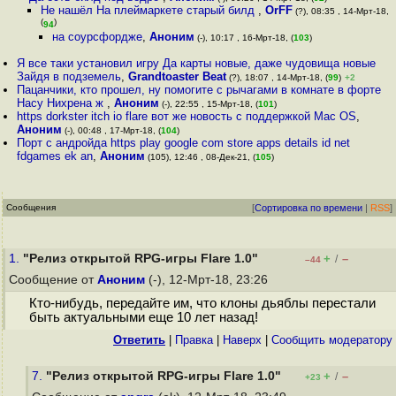
Не нашёл На плеймаркете старый билд
,
OrFF
(?), 08:35 , 14-Мрт-18,
(
)
94
на соурсфордже
,
Аноним
(-), 10:17 , 16-Мрт-18, (
103
)
Я все таки установил игру Да карты новые, даже чудовища новые
Зайдя в подземель
,
Grandtoaster Beat
(?), 18:07 , 14-Мрт-18, (
99
)
+2
Пацанчики, кто прошел, ну помогите с рычагами в комнате в форте
Насу Нихрена ж
,
Аноним
(-), 22:55 , 15-Мрт-18, (
101
)
https dorkster itch io flare вот же новость с поддержкой Mac OS
,
Аноним
(-), 00:48 , 17-Мрт-18, (
104
)
Порт с андройда https play google com store apps details id net
fdgames ek an
,
Аноним
(105), 12:46 , 08-Дек-21, (
105
)
Сообщения
[
Сортировка по времени
|
RSS
]
1.
"Релиз открытой RPG-игры Flare 1.0"
+
–
/
–44
Сообщение от
Аноним
(-), 12-Мрт-18, 23:26
Кто-нибудь, передайте им, что клоны дьяблы перестали
быть актуальными еще 10 лет назад!
Ответить
|
Правка
|
Наверх
|
Cообщить модератору
7.
"Релиз открытой RPG-игры Flare 1.0"
+
–
/
+23