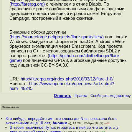
(
http://flarerpg.org)
c геймплеем в стиле Diablo. По
сравнению с ранее опубликованными альфа-выпусками
предложен полностью новый игровой сюжет Empyrean
Campaign, построенный в жанре фэнтези.
Бинарные сборки доступны
(
https://sourceforge.net/projects/flare-game/files/)
под Linux и
Windows. Ожидаются сборки под macOS, Android и Web-
браузеров (компиляция через Emscripten). Код проекта
написан на C++ с использованием библиотеки SDL2 и
распространяется (
https://github.com/clintbellanger/flare-
game)
под лицензией GPLv3, а игровые данные доступны
под лицензией CC-BY-SA 3.0.
URL:
http://flarerpg.org/index.php/2018/03/12/flare-1-0
/
Новость:
https://www.opennet.ru/opennews/art.shtml?
num=48245
Ответить
|
Правка
|
Cообщить модератору
Оглавление
Кто-нибудь, передайте им, что клоны дьяблы перестали быть
актуальными еще 10 лет
,
Аноним
(-), 23:26 , 12-Мрт-18, (1)
–44
В твоей песочнице Ну так играйтесь в ней во что хотите, а у
других людей клоны
,
angra