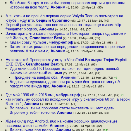
Вот было бы круто если бы народ порисовал карты и дописывал
истории на всю толпу
,
Аноним
(-), 15:00 , 13-Мрт-18, (55)
А я, хоть и не прошёл первую серию Valyria Tear но посмотрел на
ютубе , жду вто
,
бедный буратино
(ok), 13:47 , 13-Мрт-18, (49)
Первый раз услышал про нее из анонса на тогда еще живом http
freegamer blogspo
,
Аноним
(-), 14:26 , 13-Мрт-18, (50)
Зачем врать что карты переделали Некоторые теперь под снегом и
всё Жаль, х
,
Grandtoaster Beat
(?), 16:50 , 13-Мрт-18, (65)
Кидай сразу мульон
,
чебурнет.рф
(ok), 17:30 , 13-Мрт-18, (68)
–1
Затем что их реально все переделали по сравнению с прошлым
релизом А ты с чем с
,
Аноним
(-), 22:10 , 13-Мрт-18, (86)
Ну и отсстой Проверил эту игру в VirusTotal Во выдал Trojan Exploit
EXE CVE-
,
Grandtoaster Beat
(?), 17:01 , 13-Мрт-18, (66)
Иди лечи свой ПК Проверил только что - один единственный
никому не известный ан
,
имя
(?), 17:30 , 13-Мрт-18, (67)
Пройдите на винфак оба
,
Аноним
(-), 18:46 , 13-Мрт-18, (72)
+3
Бедные виндузоиды, даже поиграть уже без траха не могут А
говорят что винда про
,
Аноним
(-), 22:12 , 13-Мрт-18, (87)
Где мой 1996-ой в 2018-ом
,
чебурнет.рф
(ok), 17:31 , 13-Мрт-18, (69)
+1
как играть, ау собрал из исходников игру у скелетонов 60 хп, а герой
бьет на 1
,
Аноним
(-), 18:14 , 13-Мрт-18, (71)
Во первых, ты не пробовал статы выставить и шмот одеть
Впрочем у тебя что-то не
,
Аноним
(-), 22:15 , 13-Мрт-18, (88)
Ждём билд под Android, ибо на компе хороших диаблоубивцев
навалом, а вот на моби
,
Аноним
(-), 20:35 , 13-Мрт-18, (82)
Да есть билд под ведро
,
Аноним
(-), 00:20 , 14-Мрт-18, (
92
)