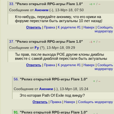
33.
"Релиз открытой RPG-игры Flare 1.0"
+
–
/
+8
Сообщение от
Аноним
(-), 13-Мрт-18, 07:50
Кто-нибудь, передайте анониму, что его крики на
форуме перестали быть актуальны 10 лет назад!
Ответить
|
Правка
|
К родителю #1
|
Наверх
|
Cообщить
модератору
37.
"Релиз открытой RPG-игры Flare 1.0"
+
–
/
–1
Сообщение от
Fy
(?), 13-Мрт-18, 09:29
Ты прав, после выхода POE другие клоны диаблы
вместе с самой диаблой перестали быть актуальны
Ответить
|
Правка
|
К родителю #1
|
Наверх
|
Cообщить
модератору
56.
"Релиз открытой RPG-игры Flare 1.0"
+
–
/
Сообщение от
Аноним
(-), 13-Мрт-18, 15:24
Это которая Path Of Exile под винду?
Ответить
|
Правка
|
Наверх
|
Cообщить модератору
91
.
"Релиз открытой RPG-игры Flare 1.0"