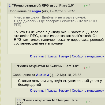
8.
"Релиз открытой RPG-игры Flare 1.0"
+
–
/
+5
Сообщение от
angra
(ok), 12-Мрт-18, 23:51
> что я не фанат Дьяблы и не играл в оную).
> Где диалоги? Где повороты сюжета? Это же РПГ!
РПГ,
То, что ты не играл в дьяблу очень заметно. Дьябла
это action RPG, также известна как hack'n'slash. От
RPG там только наличие прокачки персонажа, ролевой
составляющей нет и в помине.
Ответить
|
Правка
|
Наверх
|
Cообщить модератору
9.
"Релиз открытой RPG-игры Flare 1.0"
+
–
/
–3
Сообщение от
Аноним
(-), 12-Мрт-18, 23:58
С таким отзывом игру ждёт оглушительный успех у
беседкодетей
Ответить
|
Правка
|
Наверх
|
Cообщить модератору
16.
"Релиз открытой RPG-игры Flare
+
–
/
1.0"