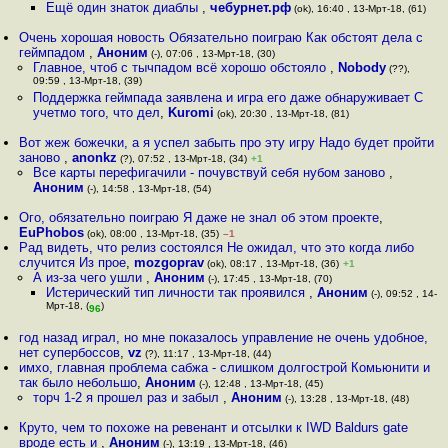
Ещё один знаток диаблы
,
чебурнет.рф
(ok), 16:40 , 13-Мрт-18, (61)
Очень хорошая новость Обязательно поиграю Как обстоят дела с
геймпадом
,
Аноним
(-), 07:06 , 13-Мрт-18, (30)
Главное, чтоб с тычпадом всё хорошо обстояло
,
Nobody
(??),
09:59 , 13-Мрт-18, (39)
Поддержка геймпада заявлена и игра его даже обнаруживает С
учетмо того, что дел
,
Kuromi
(ok), 20:30 , 13-Мрт-18, (81)
Вот жеж божечки, а я успел забыть про эту игру Надо будет пройти
заново
,
anonkz
(?), 07:52 , 13-Мрт-18, (34)
+1
Все карты перефигачили - почувствуй себя нубом заново
,
Аноним
(-), 14:58 , 13-Мрт-18, (54)
Ого, обязательно поиграю Я даже не знал об этом проекте
,
EuPhobos
(ok), 08:00 , 13-Мрт-18, (35)
–1
Рад видеть, что релиз состоялся Не ожидал, что это когда либо
случится Из прое
,
mozgoprav
(ok), 08:17 , 13-Мрт-18, (36)
+1
А из-за чего ушли
,
Аноним
(-), 17:45 , 13-Мрт-18, (70)
Истерический тип личности так проявился
,
Аноним
(-), 09:52 , 14-
Мрт-18, (
)
96
год назад играл, но мне показалось управление не очень удобное,
нет супербоссов
,
vz
(?), 11:17 , 13-Мрт-18, (44)
имхо, главная проблема сабжа - слишком долгострой Комьюнити и
так было небольшо
,
Аноним
(-), 12:48 , 13-Мрт-18, (45)
торч 1-2 я прошел раз и забыл
,
Аноним
(-), 13:28 , 13-Мрт-18, (48)
Круто, чем то похоже на ревенант и отсылки к IWD Baldurs gate
вроде есть и
,
Аноним
(-), 13:19 , 13-Мрт-18, (46)