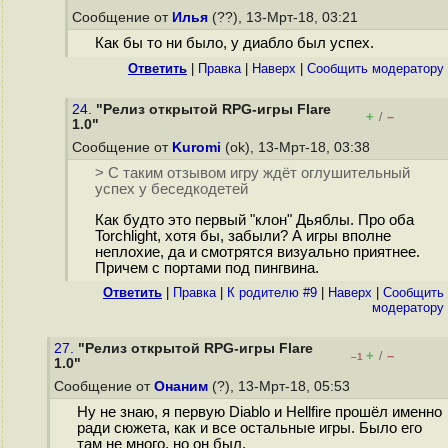
Сообщение от
Илья
(??), 13-Мрт-18, 03:21
Как бы то ни было, у диабло был успех.
Ответить
|
Правка
|
Наверх
|
Cообщить модератору
24.
"Релиз открытой RPG-игры Flare
+
–
/
1.0"
Сообщение от
Kuromi
(ok), 13-Мрт-18, 03:38
> С таким отзывом игру ждёт оглушительный
успех у беседкодетей
Как будто это первый "клон" Дьяблы. Про оба
Torchlight, хотя бы, забыли? А игры вполне
неплохие, да и смотрятся визуально приятнее.
Причем с портами под пингвина.
Ответить
|
Правка
|
К родителю #9
|
Наверх
|
Cообщить
модератору
27.
"Релиз открытой RPG-игры Flare
+
–
/
–1
1.0"
Сообщение от
Онаним
(?), 13-Мрт-18, 05:53
Ну не знаю, я первую Diablo и Hellfire прошёл именно
ради сюжета, как и все остальные игры. Было его
там не много, но он был.