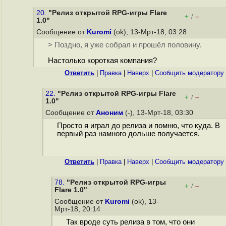
20.
"Релиз открытой RPG-игры Flare
+
–
/
1.0"
Сообщение от
Kuromi
(ok), 13-Мрт-18, 03:28
> Поздно, я уже собрал и прошёл половину.
Настолько короткая компания?
Ответить
|
Правка
|
Наверх
|
Cообщить модератору
22.
"Релиз открытой RPG-игры Flare
+
–
/
1.0"
Сообщение от
Аноним
(-), 13-Мрт-18, 03:30
Просто я играл до релиза и помню, что куда. В
первый раз намного дольше получается.
Ответить
|
Правка
|
Наверх
|
Cообщить модератору
78.
"Релиз открытой RPG-игры
+
–
/
Flare 1.0"
Сообщение от
Kuromi
(ok), 13-
Мрт-18, 20:14
Так вроде суть релиза в том, что они