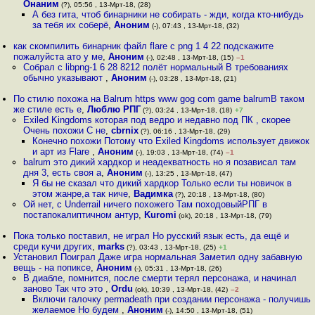
Онаним
(?), 05:56 , 13-Мрт-18, (28)
А без гита, чтоб бинарники не собирать - жди, когда кто-нибудь
за тебя их соберё
,
Аноним
(-), 07:43 , 13-Мрт-18, (32)
как скомпилить бинарник файл flare с png 1 4 22 подскажите
пожалуйста ато у ме
,
Аноним
(-), 02:48 , 13-Мрт-18, (15)
–1
Собрал с libpng-1 6 28 8212 полёт нормальный В требованиях
обычно указывают
,
Аноним
(-), 03:28 , 13-Мрт-18, (21)
По стилю похожа на Balrum https www gog com game balrumВ таком
же стиле есть е
,
Люблю РПГ
(?), 03:24 , 13-Мрт-18, (18)
+7
Exiled Kingdoms которая под ведро и недавно под ПК , скорее
Очень похожи С не
,
cbrnix
(?), 06:16 , 13-Мрт-18, (29)
Конечно похожи Потому что Exiled Kingdoms использует движок
и арт из Flare
,
Аноним
(-), 19:03 , 13-Мрт-18, (74)
–1
balrum это дикий хардкор и неадекватность но я позависал там
дня 3, есть своя а
,
Аноним
(-), 13:25 , 13-Мрт-18, (47)
Я бы не сказал что дикий хардкор Только если ты новичок в
этом жанре,а так ниче
,
Вадимка
(?), 20:18 , 13-Мрт-18, (80)
Ой нет, с Underrail ничего похожего Там походовыйРПГ в
постапокалиптичном антур
,
Kuromi
(ok), 20:18 , 13-Мрт-18, (79)
Пока только поставил, не играл Но русский язык есть, да ещё и
среди кучи других
,
marks
(?), 03:43 , 13-Мрт-18, (25)
+1
Установил Поиграл Даже игра нормальная Заметил одну забавную
вещь - на попиксе
,
Аноним
(-), 05:31 , 13-Мрт-18, (26)
В диабле, помнится, после смерти терял персонажа, и начинал
заново Так что это
,
Ordu
(ok), 10:39 , 13-Мрт-18, (42)
–2
Включи галочку permadeath при создании персонажа - получишь
желаемое Но будем
,
Аноним
(-), 14:50 , 13-Мрт-18, (51)