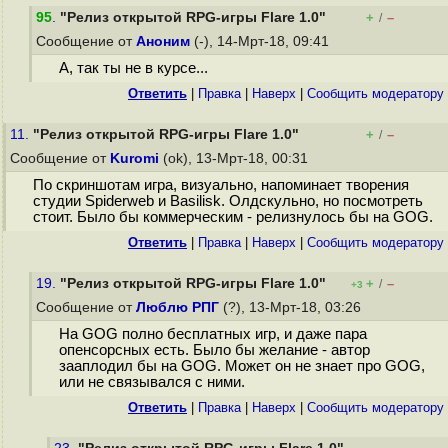
95
.
"Релиз открытой RPG-игры Flare 1.0"
+
–
/
Сообщение от
Аноним
(-), 14-Мрт-18, 09:41
А, так ты не в курсе...
Ответить
|
Правка
|
Наверх
|
Cообщить модератору
11.
"Релиз открытой RPG-игры Flare 1.0"
+
–
/
Сообщение от
Kuromi
(ok), 13-Мрт-18, 00:31
По скриншотам игра, визуально, напоминает творения
студии Spiderweb и Basilisk. Олдскульно, но посмотреть
стоит. Было бы коммерческим - релизнулось бы на GOG.
Ответить
|
Правка
|
Наверх
|
Cообщить модератору
19.
"Релиз открытой RPG-игры Flare 1.0"
+
–
/
+3
Сообщение от
Люблю РПГ
(?), 13-Мрт-18, 03:26
На GOG полно бесплатных игр, и даже пара
опенсорсных есть. Было бы желание - автор
зааплодил бы на GOG. Может он не знает про GOG,
или не связывался с ними.
Ответить
|
Правка
|
Наверх
|
Cообщить модератору