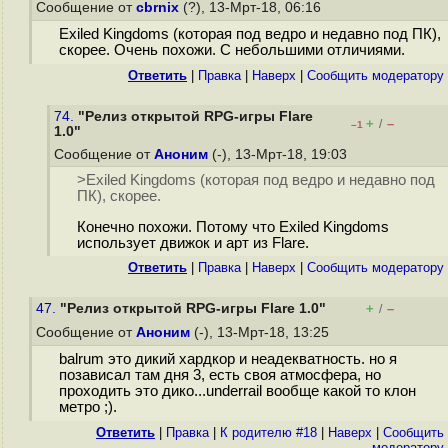
Сообщение от
cbrnix
(?), 13-Мрт-18, 06:16
Exiled Kingdoms (которая под ведро и недавно под ПК),
скорее. Очень похожи. С небольшими отличиями.
Ответить
|
Правка
|
Наверх
|
Cообщить модератору
74.
"Релиз открытой RPG-игры Flare
+
–
/
–1
1.0"
Сообщение от
Аноним
(-), 13-Мрт-18, 19:03
>Exiled Kingdoms (которая под ведро и недавно под
ПК), скорее.
Конечно похожи. Потому что Exiled Kingdoms
использует движок и арт из Flare.
Ответить
|
Правка
|
Наверх
|
Cообщить модератору
47.
"Релиз открытой RPG-игры Flare 1.0"
+
–
/
Сообщение от
Аноним
(-), 13-Мрт-18, 13:25
balrum это дикий хардкор и неадекватность. но я
позависал там дня 3, есть своя атмосфера, но
проходить это дико...underrail вообще какой то клон
метро ;).
Ответить
|
Правка
|
К родителю #18
|
Наверх
|
Cообщить
модератору