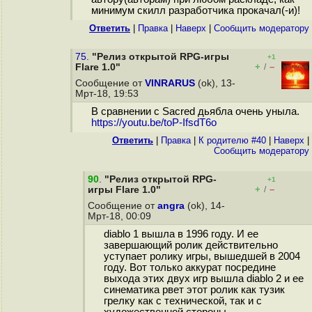
минимум скилл разработчика прокачал(-и)!
Ответить
|
Правка
|
Наверх
|
Cообщить модератору
75.
"Релиз открытой RPG-игры
+1
+
–
Flare 1.0"
/
Сообщение от
VINRARUS
(ok), 13-
Мрт-18, 19:53
В сравнении с Sacred дьябла очень уныла.
https://youtu.be/toP-IfsdT6o
Ответить
|
Правка
|
К родителю #40
|
Наверх
|
Cообщить модератору
90
.
"Релиз открытой RPG-
+1
+
–
игры Flare 1.0"
/
Сообщение от
angra
(ok), 14-
Мрт-18, 00:09
diablo 1 вышла в 1996 году. И ее
завершающий ролик действительно
уступает ролику игры, вышедшей в 2004
году. Вот только аккурат посредине
выхода этих двух игр вышла diablo 2 и ее
синематика рвет этот ролик как тузик
грелку как с технической, так и с