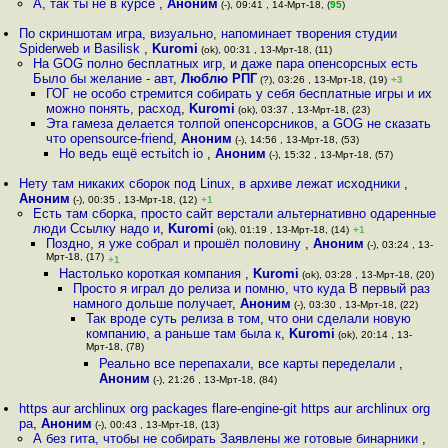
А, так ты не в курсе
,
Аноним
(-), 09:41 , 14-Мрт-18, (
95
)
По скриншотам игра, визуально, напоминает творения студии
Spiderweb и Basilisk
,
Kuromi
(ok), 00:31 , 13-Мрт-18, (11)
На GOG полно бесплатных игр, и даже пара опенсорсных есть
Было бы желание - авт
,
Люблю РПГ
(?), 03:26 , 13-Мрт-18, (19)
+3
ГОГ не особо стремится собирать у себя бесплатные игры и их
можно понять, расход
,
Kuromi
(ok), 03:37 , 13-Мрт-18, (23)
Эта гамеза делается толпой опенсорсников, а GOG не сказать
что opensource-friend
,
Аноним
(-), 14:56 , 13-Мрт-18, (53)
Но ведь ещё естьitch io
,
Аноним
(-), 15:32 , 13-Мрт-18, (57)
Нету там никаких сборок под Linux, в архиве лежат исходники
,
Аноним
(-), 00:35 , 13-Мрт-18, (12)
+1
Есть там сборка, просто сайт верстали альтернативно одаренные
люди Ссылку надо и
,
Kuromi
(ok), 01:19 , 13-Мрт-18, (14)
+1
Поздно, я уже собрал и прошёл половину
,
Аноним
(-), 03:24 , 13-
Мрт-18, (17)
+1
Настолько короткая компания
,
Kuromi
(ok), 03:28 , 13-Мрт-18, (20)
Просто я играл до релиза и помню, что куда В первый раз
намного дольше получает
,
Аноним
(-), 03:30 , 13-Мрт-18, (22)
Так вроде суть релиза в том, что они сделали новую
компанию, а раньше там была к
,
Kuromi
(ok), 20:14 , 13-
Мрт-18, (78)
Реально все перепахали, все карты переделали
,
Аноним
(-), 21:26 , 13-Мрт-18, (84)
https aur archlinux org packages flare-engine-git https aur archlinux org
pa
,
Аноним
(-), 00:43 , 13-Мрт-18, (13)
А без гита, чтобы не собирать Заявлены же готовые бинарники
,