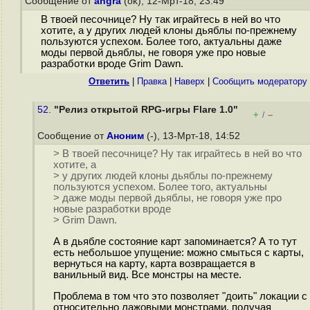
Сообщение от
angra
(ok), 12-Мрт-18, 23:49
В твоей песочнице? Ну так играйтесь в ней во что
хотите, а у других людей клоны дьяблы по-прежнему
пользуются успехом. Более того, актуальны даже
моды первой дьяблы, не говоря уже про новые
разработки вроде Grim Dawn.
Ответить
|
Правка
|
Наверх
|
Cообщить модератору
52.
"Релиз открытой RPG-игры Flare 1.0"
+
–
/
Сообщение от
Аноним
(-), 13-Мрт-18, 14:52
> В твоей песочнице? Ну так играйтесь в ней во что
хотите, а
> у других людей клоны дьяблы по-прежнему
пользуются успехом. Более того, актуальны
> даже моды первой дьяблы, не говоря уже про
новые разработки вроде
> Grim Dawn.
А в дьябле состояние карт запоминается? А то тут
есть небольшое упущение: можно смыться с карты,
вернуться на карту, карта возвращается в
ванильный вид. Все монстры на месте.
Проблема в том что это позволяет "доить" локации с
относительно лажовыми монстрами, получая