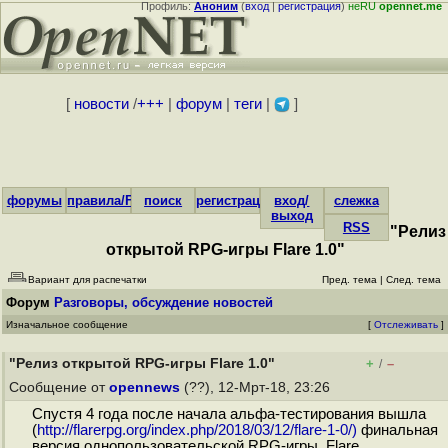
Профиль:
Аноним
(
вход
|
регистрация
)
неRU
opennet.me
[
новости
/
+++
|
форум
|
теги
|
]
форумы
правила/FAQ
поиск
регистрация
вход/
слежка
выход
RSS
"Релиз
открытой RPG-игры Flare 1.0"
Вариант для распечатки
Пред. тема
|
След. тема
Форум
Разговоры, обсуждение новостей
Изначальное сообщение
[
Отслеживать
]
"Релиз открытой RPG-игры Flare 1.0"
+
–
/
Сообщение от
opennews
(??), 12-Мрт-18, 23:26
Спустя 4 года после начала альфа-тестирования вышла
(
http://flarerpg.org/index.php/2018/03/12/flare-1-0/)
финальная
версия однопользовательской RPG-игры Flare