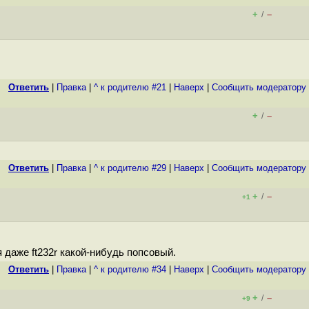
+
–
/
Ответить
|
Правка
|
^ к родителю #21
|
Наверх
|
Cообщить модератору
+
–
/
Ответить
|
Правка
|
^ к родителю #29
|
Наверх
|
Cообщить модератору
+
–
/
+1
 даже ft232r какой-нибудь попсовый.
Ответить
|
Правка
|
^ к родителю #34
|
Наверх
|
Cообщить модератору
+
–
/
+9