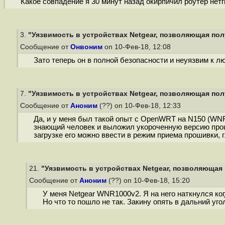
Какое совпадение я 30 минут назад окирпичил роутер нет
3.
"Уязвимость в устройствах Netgear, позволяющая полу
Сообщение от
Онвоним
on 10-Фев-18, 12:08
Зато теперь он в полной безопасности и неуязвим к л
7.
"Уязвимость в устройствах Netgear, позволяющая полу
Сообщение от
Аноним
(??) on 10-Фев-18, 12:33
Да, и у меня был такой опыт с OpenWRT на N150 (WNR 
знающий человек и выложил укороченную версию проши
загрузке его можно ввести в режим приема прошивки, 
21.
"Уязвимость в устройствах Netgear, позволяющая 
Сообщение от
Аноним
(??) on 10-Фев-18, 15:20
У меня Netgear WNR1000v2. Я на него наткнулся ког
Но что то пошло не так. Закину опять в дальний уг