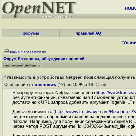
НОВ
форумы
правила/FAQ
"Уязв
Вариант для распечатки
Форум
Разговоры, обсуждение новостей
Изначальное сообщение
"Уязвимость в устройствах Netgear, позволяющая получить 
Сообщение от
opennews
(??) on 10-Фев-18, 11:55
В маршрутизаторах Netgear выявленo (
https://www.trustwa
без аутентификации, охватывающая 17 моделей устройств
достаточно к URL запроса добавить аргумент "&genie=1"
Другая уязвимость (
https://www.trustwave.com/Resources/Sec
числе файлов с паролями и файлов на подключенных внеш
пароля. Например, для получения содержимого файла REA
через метод POST аргументы "id=304966648&next_file=cgi-bi
Другие уязвимости представляют меньшую опасность, нап