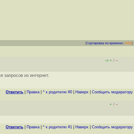
[
Сортировка по времени
|
RSS
]
+
–
/
+5
 запросов из интернет.
Ответить
|
Правка
|
^ к родителю #0
|
Наверх
|
Cообщить модератору
+
–
/
Ответить
|
Правка
|
^ к родителю #1
|
Наверх
|
Cообщить модератору