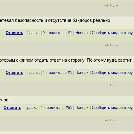
+
–
/
+1
сетевая безопасность и отсутствие бэкдоров реально
Ответить
|
Правка
|
^ к родителю #1
|
Наверх
|
Cообщить модератору
+
–
/
–2
оторым скрипом отдать ответ на сторону. По этому куда светит
Ответить
|
Правка
|
^ к родителю #1
|
Наверх
|
Cообщить модератору
+
–
/
слов!
Ответить
|
Правка
|
^ к родителю #51
|
Наверх
|
Cообщить модератору
+
–
/
–2