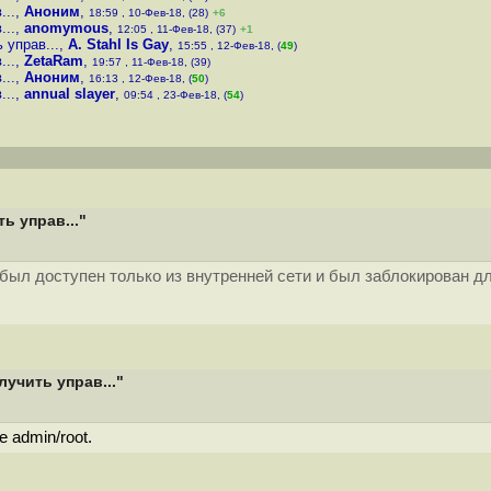
...
,
Аноним
,
18:59 , 10-Фев-18, (28)
+6
...
,
anomymous
,
12:05 , 11-Фев-18, (37)
+1
 управ...
,
A. Stahl Is Gay
,
15:55 , 12-Фев-18, (
49
)
...
,
ZetaRam
,
19:57 , 11-Фев-18, (39)
...
,
Аноним
,
16:13 , 12-Фев-18, (
50
)
...
,
annual slayer
,
09:54 , 23-Фев-18, (
54
)
ь управ..."
ыл доступен только из внутренней сети и был заблокирован для
учить управ..."
 admin/root.