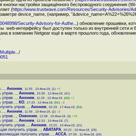
я кнопки настройки защищённого беспроводного соединения (Wi-
ляет (
https://www.trustwave.com/Resources/Security-Advisories/Adv
 параметре device_name, (например, "&device_name=A%22+%2
0048998/Security-Advisory-for-Authe...
) обновление прошивки, ко
ы web-интерфейсу был доступен только из внутренней сети и б
на в компанию Netgear ещё в марте прошлого года, обновлени
.
ultiple...
/
8051
...
,
Аноним
,
11:55 , 10-Фев-18, (1)
+5
 управ...
,
Аноним
,
10:38 , 12-Фев-18, (41)
 управ...
,
Аноним
,
11:20 , 12-Фев-18, (
44
)
+1
 управ...
,
КО
,
17:43 , 12-Фев-18, (
51
)
–2
лучить управ...
,
Аноним
,
02:29 , 17-Фев-18, (
53
)
...
,
Аноним
,
11:59 , 10-Фев-18, (2)
–2
 управ...
,
Онвоним
,
12:08 , 10-Фев-18, (3)
+39
 управ...
,
Аноним
,
12:33 , 10-Фев-18, (7)
лучить управ...
,
Аноним
,
15:20 , 10-Фев-18, (21)
щая получить управ...
,
ABATAPA
,
20:22 , 10-Фев-18, (29)
зволяющая получить управ...
,
ACCA
,
07:56 , 11-Фев-18, (34)