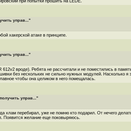
гировский при попытки прошить на LEDE.
чить управ..."
юбой хакерской атаке в принципе.
чить управ..."
612v2 вроде). Ребята не рассчитали и не поместились в памят
вки без нескольких не сильно нужных модулей. Насколько я зн
главное чтобы она целиком в него помещалась.
получить управ..."
да хлам перебирал, уже не помню кто подарил. От нечего делат
ол. Появится желание еще поковыряюсь.