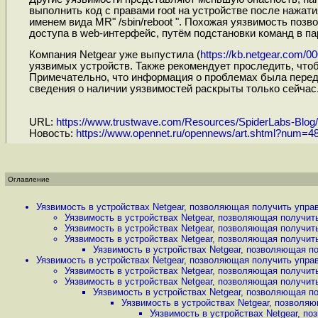
выполнить код c правами root на устройстве после нажати
именем вида MR" /sbin/reboot ". Похожая уязвимость позво
доступа в web-интерфейс, путём подстановки команд в
Компания Netgear уже выпустила (
https://kb.netgear.com/00
уязвимых устройств. Также рекомендует проследить, чтоб
Примечательно, что информация о проблемах была переда
сведения о наличии уязвимостей раскрыты только сейчас
URL:
https://www.trustwave.com/Resources/SpiderLabs-Blog/M
Новость:
https://www.opennet.ru/opennews/art.shtml?num=4
Оглавление
Уязвимость в устройствах Netgear, позволяющая получить управ
Уязвимость в устройствах Netgear, позволяющая получить
Уязвимость в устройствах Netgear, позволяющая получить
Уязвимость в устройствах Netgear, позволяющая получить
Уязвимость в устройствах Netgear, позволяющая по
Уязвимость в устройствах Netgear, позволяющая получить управ
Уязвимость в устройствах Netgear, позволяющая получить
Уязвимость в устройствах Netgear, позволяющая получить
Уязвимость в устройствах Netgear, позволяющая по
Уязвимость в устройствах Netgear, позволяю
Уязвимость в устройствах Netgear, по