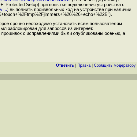
Fi Protected Setup) при попытке подключения устройства с
i...
) выполнить произвольных код на устройстве при наличии
6%26+touch+%2Ftmp%2Fjimmers+%26%26+echo+%22B").
торое срочно необходимо установить всем пользователям
ыл заблокирован для запросов из интернет.
е прошивок с исправлениями были опубликованы осенью, а
Ответить
|
Правка
|
Cообщить модератору