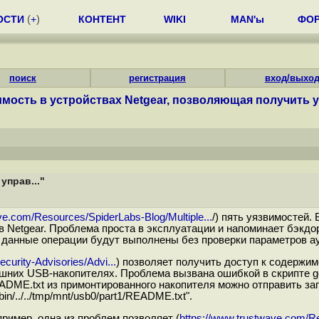
ОСТИ
(
+
)
КОНТЕНТ
WIKI
MAN'ы
ФО
поиск
регистрация
вход/выхо
имость в устройствах Netgear, позволяющая получить уп
управ..."
ve.com/Resources/SpiderLabs-Blog/Multiple...
/) пять уязвимостей.
 Netgear. Проблема проста в эксплуатации и напоминает бэкд
 и данные операции будут выполнены без проверки параметров а
urity-Advisories/Advi...
) позволяет получить доступ к содержи
них USB-накопителях. Проблема вызвана ошибкой в скрипте gen
DME.txt из примонтированного накопителя можно отправить зап
n/../../tmp/mnt/usb0/part1/README.txt".
ример, одна из проблем позволяет (
https://www.trustwave.com/Re