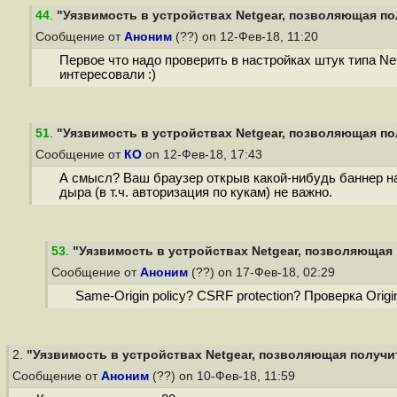
44
.
"Уязвимость в устройствах Netgear, позволяющая пол
Сообщение от
Аноним
(??) on 12-Фев-18, 11:20
Первое что надо проверить в настройках штук типа Ne
интересовали :)
51
.
"Уязвимость в устройствах Netgear, позволяющая пол
Сообщение от
КО
on 12-Фев-18, 17:43
А смысл? Ваш браузер открыв какой-нибудь баннер на 
дыра (в т.ч. авторизация по кукам) не важно.
53
.
"Уязвимость в устройствах Netgear, позволяющая 
Сообщение от
Аноним
(??) on 17-Фев-18, 02:29
Same-Origin policy? CSRF protection? Проверка Orig
2.
"Уязвимость в устройствах Netgear, позволяющая получит
Сообщение от
Аноним
(??) on 10-Фев-18, 11:59