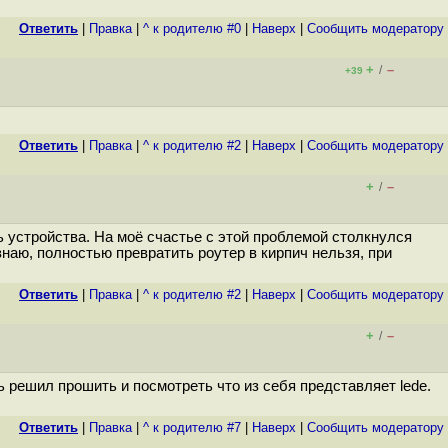
Ответить
|
Правка
|
^ к родителю #0
|
Наверх
|
Cообщить модератору
+
–
/
+39
Ответить
|
Правка
|
^ к родителю #2
|
Наверх
|
Cообщить модератору
+
–
/
ь устройства. На моё счастье с этой проблемой столкнулся
аю, полностью превратить роутер в кирпич нельзя, при
Ответить
|
Правка
|
^ к родителю #2
|
Наверх
|
Cообщить модератору
+
–
/
ь решил прошить и посмотреть что из себя представляет lede.
Ответить
|
Правка
|
^ к родителю #7
|
Наверх
|
Cообщить модератору