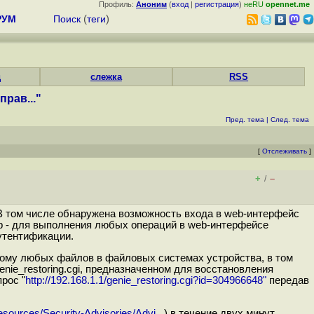
Профиль:
Аноним
(
вход
|
регистрация
)
неRU
opennet.me
РУМ
Поиск
(
теги
)
д
слежка
RSS
рав..."
Пред. тема
|
След. тема
[
Отслеживать
]
+
–
/
 В том числе обнаружена возможность входа в web-интерфейс
ор - для выполнения любых операций в web-интерфейсе
утентификации.
мому любых файлов в файловых системах устройства, в том
ie_restoring.cgi, предназначенном для восстановления
рос "
http://192.168.1.1/genie_restoring.cgi?id=304966648"
передав
sources/Security-Advisories/Advi...
) в течение двух минут