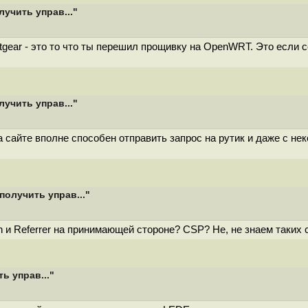
учить управ..."
tgear - это то что ты перешил прощивку на OpenWRT. Это если 
учить управ..."
сайте вполне способен отправить запрос на рутик и даже с нек
получить управ..."
in и Referrer на принимающей стороне? CSP? Не, не знаем таких 
ь управ..."