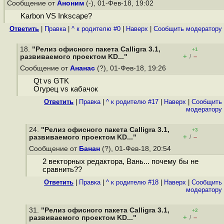
Сообщение от
Аноним
(-), 01-Фев-18, 19:02
Karbon VS Inkscape?
Ответить
|
Правка
|
^ к родителю #0
|
Наверх
|
Cообщить модератору
18.
"Релиз офисного пакета Calligra 3.1,
+1
+
–
развиваемого проектом KD..."
/
Сообщение от
Ананас
(?), 01-Фев-18, 19:26
Qt vs GTK
Огурец vs кабачок
Ответить
|
Правка
|
^ к родителю #17
|
Наверх
|
Cообщить
модератору
24.
"Релиз офисного пакета Calligra 3.1,
+3
+
–
развиваемого проектом KD..."
/
Сообщение от
Банан
(?), 01-Фев-18, 20:54
2 векторных редактора, Вань... почему бы не
сравнить??
Ответить
|
Правка
|
^ к родителю #18
|
Наверх
|
Cообщить
модератору
31.
"Релиз офисного пакета Calligra 3.1,
+2
+
–
развиваемого проектом KD..."
/