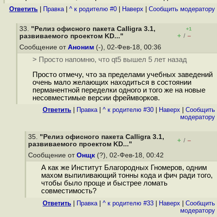
Ответить
|
Правка
|
^ к родителю #0
|
Наверх
|
Cообщить модератору
33.
"Релиз офисного пакета Calligra 3.1,
+1
+
–
развиваемого проектом KD..."
/
Сообщение от
Аноним
(-), 02-Фев-18, 00:36
> Просто напомню, что qt5 вышел 5 лет назад
Просто отмечу, что за пределами учебных заведений
очень мало желающих находиться в состоянии
перманентной переделки одного и того же на новые
несовместимые версии фреймворков.
Ответить
|
Правка
|
^ к родителю #30
|
Наверх
|
Cообщить
модератору
35.
"Релиз офисного пакета Calligra 3.1,
+
–
/
развиваемого проектом KD..."
Сообщение от
Онщк
(?), 02-Фев-18, 00:42
А как же Институт Благородных Гномеров, одним
махом выпиливающий тонны кода и фич ради того,
чтобы было проще и быстрее ломать
совместимость?
Ответить
|
Правка
|
^ к родителю #33
|
Наверх
|
Cообщить
модератору