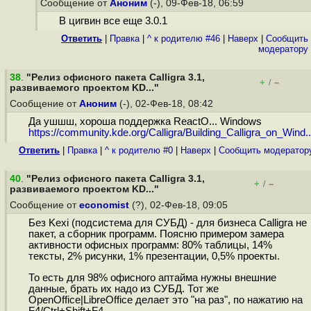
Сообщение от
Аноним
(-), 09-Фев-18, 06:59
В цигвин все еще 3.0.1
Ответить
|
Правка
|
^ к родителю #46
|
Наверх
|
Cообщить
модератору
38
.
"Релиз офисного пакета Calligra 3.1,
+
–
/
развиваемого проектом KD..."
Сообщение от
Аноним
(-), 02-Фев-18, 08:42
Да ушшш, хороша поддержка ReactO... Windows
https://community.kde.org/Calligra/Building_Calligra_on_Wind..
Ответить
|
Правка
|
^ к родителю #0
|
Наверх
|
Cообщить модератор
40
.
"Релиз офисного пакета Calligra 3.1,
+
–
/
развиваемого проектом KD..."
Сообщение от
economist
(?), 02-Фев-18, 09:05
Без Kexi (подсистема для СУБД) - для бизнеса Calligra не
пакет, а сборник программ. Поясню примером замера
активности офисных программ: 80% таблицы, 14%
тексты, 2% рисунки, 1% презентации, 0,5% проекты.
То есть для 98% офисного аптайма нужны внешние
данные, брать их надо из СУБД. Тот же
OpenOffice|LibreOffice делает это "на раз", по нажатию на