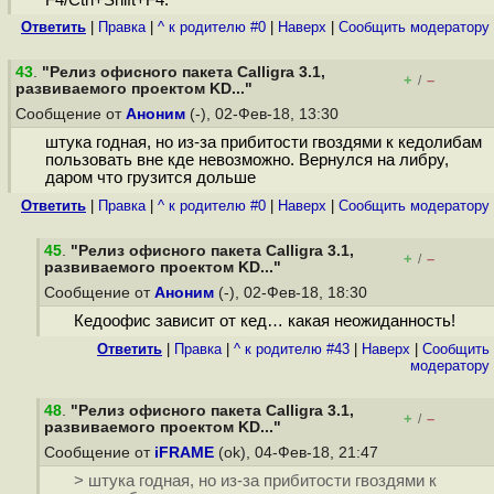
F4/Ctrl+Shift+F4.
Ответить
|
Правка
|
^ к родителю #0
|
Наверх
|
Cообщить модератору
43
.
"Релиз офисного пакета Calligra 3.1,
+
–
/
развиваемого проектом KD..."
Сообщение от
Аноним
(-), 02-Фев-18, 13:30
штука годная, но из-за прибитости гвоздями к кедолибам
пользовать вне кде невозможно. Вернулся на либру,
даром что грузится дольше
Ответить
|
Правка
|
^ к родителю #0
|
Наверх
|
Cообщить модератору
45
.
"Релиз офисного пакета Calligra 3.1,
+
–
/
развиваемого проектом KD..."
Сообщение от
Аноним
(-), 02-Фев-18, 18:30
Кедоофис зависит от кед… какая неожиданность!
Ответить
|
Правка
|
^ к родителю #43
|
Наверх
|
Cообщить
модератору
48
.
"Релиз офисного пакета Calligra 3.1,
+
–
/
развиваемого проектом KD..."
Сообщение от
iFRAME
(ok), 04-Фев-18, 21:47
> штука годная, но из-за прибитости гвоздями к