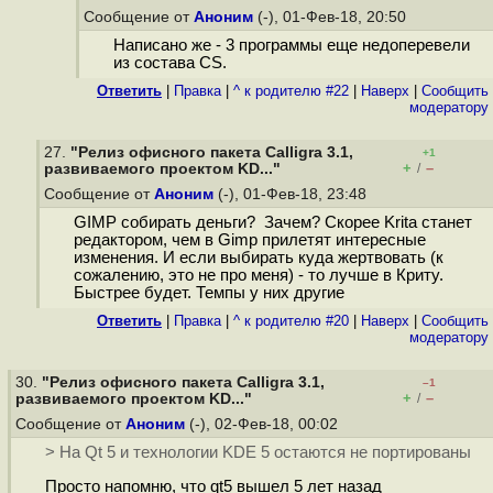
Сообщение от
Аноним
(-), 01-Фев-18, 20:50
Написано же - 3 программы еще недоперевели
из состава CS.
Ответить
|
Правка
|
^ к родителю #22
|
Наверх
|
Cообщить
модератору
27.
"Релиз офисного пакета Calligra 3.1,
+1
+
–
развиваемого проектом KD..."
/
Сообщение от
Аноним
(-), 01-Фев-18, 23:48
GIMP собирать деньги? Зачем? Скорее Krita станет
редактором, чем в Gimp прилетят интересные
изменения. И если выбирать куда жертвовать (к
сожалению, это не про меня) - то лучше в Криту.
Быстрее будет. Темпы у них другие
Ответить
|
Правка
|
^ к родителю #20
|
Наверх
|
Cообщить
модератору
30.
"Релиз офисного пакета Calligra 3.1,
–1
+
–
развиваемого проектом KD..."
/
Сообщение от
Аноним
(-), 02-Фев-18, 00:02
> На Qt 5 и технологии KDE 5 остаются не портированы
Просто напомню, что qt5 вышел 5 лет назад