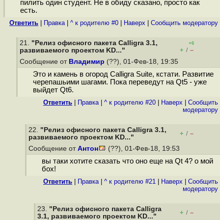
пилить один студент. Не в обиду сказано, просто как
есть.
Ответить
|
Правка
|
^ к родителю #0
|
Наверх
|
Cообщить модератору
21.
"Релиз офисного пакета Calligra 3.1,
+6
+
–
развиваемого проектом KD..."
/
Сообщение от
Владимир
(??), 01-Фев-18, 19:35
Это и камень в огород Calligra Suite, кстати. Развитие
черепашьими шагами. Пока переведут на Qt5 - уже
выйдет Qt6.
Ответить
|
Правка
|
^ к родителю #20
|
Наверх
|
Cообщить
модератору
22.
"Релиз офисного пакета Calligra 3.1,
+
–
/
развиваемого проектом KD..."
Сообщение от
Антон
(??), 01-Фев-18, 19:53
вы таки хотите сказать что оно еще на Qt 4? о мой
бох!
Ответить
|
Правка
|
^ к родителю #21
|
Наверх
|
Cообщить
модератору
23.
"Релиз офисного пакета Calligra
+
–
/
3.1, развиваемого проектом KD..."