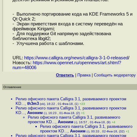
- Выполнено портирование кода на KDE Frameworks 5 и
Qt Quick 2;
- Экран приветствия входа в систему переведён на
фреймворк Kirigami;
- Для поддержки Git напрямую задействована
библиотека libgit2;
- Улучшена работа с шаблонами.
URL:
https://www.calligra.org/news/calligra-3-1-0-released
/
Новость:
https://www.opennet.ru/opennews/art.shtml?
num=48006
Ответить
|
Правка
|
Cообщить модератору
Оглавление
Релиз офисного пакета Calligra 3.1, развиваемого проектом
KD...
,
th3m3
(ok), 16:22 , 01-Фев-18, (1)
+23
Релиз офисного пакета Calligra 3.1, развиваемого проектом
KD...
,
Аноним
(-), 16:23 , 01-Фев-18, (2)
+1
Релиз офисного пакета Calligra 3.1, развиваемого
проектом KD...
,
Аноним
(-), 16:57 , 01-Фев-18, (9)
+4
Релиз офисного пакета Calligra 3.1, развиваемого
проектом KD...
,
Аноним
(-), 00:33 , 02-Фев-18, (32)
+1
Релиз офисного пакета Calligra 3.1, развиваемого проектом