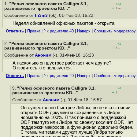
1.
"Релиз офисного пакета Calligra 3.1,
+23
+
–
развиваемого проектом KD..."
/
Сообщение от
th3m3
(ok), 01-Фев-18, 16:22
Неделя обновлений офисных пакетов - открыта!
Ответить
|
Правка
|
^ к родителю #0
|
Наверх
|
Cообщить модератору
2.
"Релиз офисного пакета Calligra 3.1,
+1
+
–
развиваемого проектом KD..."
/
Сообщение от
Аноним
(-), 01-Фев-18, 16:23
А насколько он шустрее работает чем другие?
Отзовитесь кто пользуется.
Ответить
|
Правка
|
^ к родителю #0
|
Наверх
|
Cообщить модератору
9.
"Релиз офисного пакета Calligra 3.1,
+4
+
–
развиваемого проектом KD..."
/
Сообщение от
Аноним
(-), 01-Фев-18, 16:57
Он существенно быстрее Либры, но не в состоянии
открыть ODF документы сохраненные в Либре
нормально на 100%. Я так понимаю с поддержкой
ODF там туго или Либра по своему косячит ODF. Нет
поддержки макросов, а функционал довольно беден.
С темными темами дружит лучше(Либра только