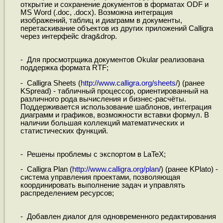
открытие и сохранение документов в форматах ODF и
MS Word (.doc, .docx). Возможна интеграция
изображений, таблиц и диаграмм в документы,
перетаскивание объектов из других приложений Calligra
через интерфейс drag&drop.
- Для просмотрщика документов Okular реализована
поддержка формата RTF;
- Calligra Sheets (
http://www.calligra.org/sheets
/) (ранее
KSpread) - табличный процессор, ориентированный на
различного рода вычисления и бизнес-расчёты.
Поддерживается использование шаблонов, интеграция
диаграмм и графиков, возможности вставки формул. В
наличии большая коллекций математических и
статистических функций.
- Решены проблемы с экспортом в LaTeX;
- Calligra Plan (
http://www.calligra.org/plan
/) (ранее KPlato) -
система управления проектами, позволяющая
координировать выполнение задач и управлять
распределением ресурсов;
- Добавлен диалог для одновременного редактирования