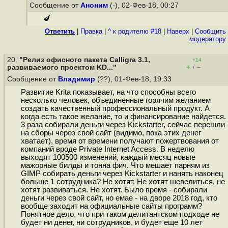
Сообщение от
Аноним
(-), 02-Фев-18, 00:27
🍆
Ответить
|
Правка
|
^ к родителю #18
|
Наверх
|
Cообщить
модератору
20.
"Релиз офисного пакета Calligra 3.1,
+14
+
–
развиваемого проектом KD..."
/
Сообщение от
Владимир
(??), 01-Фев-18, 19:33
Развитие Krita показывает, на что способны всего
несколько человек, объединенные горячим желанием
создать качественный профессиональный продукт. А
когда есть такое желание, то и финансирование найдется.
3 раза собирали деньги через Kickstarter, сейчас перешли
на сборы через свой сайт (видимо, пока этих денег
хватает), время от времени получают пожертвования от
компаний вроде Private Internet Access. В неделю
выходят 100500 изменений, каждый месяц новые
мажорные билды и тонна фич. Что мешает парням из
GIMP собирать деньги через Kickstarter и нанять наконец
больше 1 сотрудника? Не хотят. Не хотят шевелиться, не
хотят развиваться. Не хотят. Было время - собирали
деньги через свой сайт, но емае - на дворе 2018 год, кто
вообще заходит на официальные сайты программ?
Понятное дело, что при таком делитантском подходе не
будет ни денег, ни сотрудников, и будет еще 10 лет