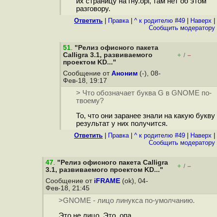
их страницу на гну.орг, там нет об этом
разговору.
Ответить
|
Правка
|
^ к родителю #49
|
Наверх
|
Cообщить модератору
51
.
"Релиз офисного пакета
Calligra 3.1, развиваемого
+
–
/
проектом KD..."
Сообщение от
Аноним
(-), 08-
Фев-18, 19:17
> Что обозначает буква G в GNOME по-
твоему?
То, что они заранее знали на какую букву
результат у них получится.
Ответить
|
Правка
|
^ к родителю #49
|
Наверх
|
Cообщить модератору
47
.
"Релиз офисного пакета Calligra
+
–
/
3.1, развиваемого проектом KD..."
Сообщение от
iFRAME
(ok), 04-
Фев-18, 21:45
>GNOME - лицо линукса по-умолчанию.
Это не лицо. Это .опа.