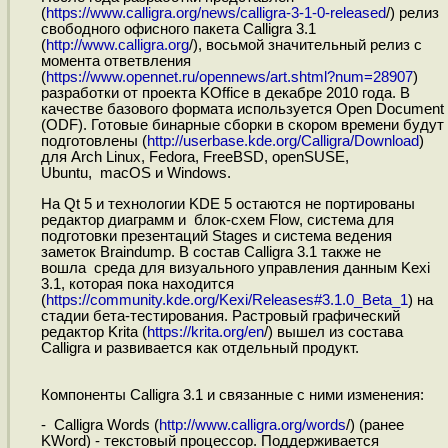
(
https://www.calligra.org/news/calligra-3-1-0-released
/) релиз
свободного офисного пакета Calligra 3.1
(
http://www.calligra.org
/), восьмой значительный релиз с
момента ответвления
(
https://www.opennet.ru/opennews/art.shtml?num=28907
)
разработки от проекта KOffice в декабре 2010 года. В
качестве базового формата используется Open Document
(ODF). Готовые бинарные сборки в скором времени будут
подготовлены (
http://userbase.kde.org/Calligra/Download
)
для Arch Linux, Fedora, FreeBSD, openSUSE,
Ubuntu, macOS и Windows.
На Qt 5 и технологии KDE 5 остаются не портированы
редактор диаграмм и блок-схем Flow, система для
подготовки презентаций Stages и система ведения
заметок Braindump. В состав Calligra 3.1 также не
вошла среда для визуального управления данным Kexi
3.1, которая пока находится
(
https://community.kde.org/Kexi/Releases#3.1.0_Beta_1
) на
стадии бета-тестирования. Растровый графический
редактор Krita (
https://krita.org/en
/) вышел из состава
Calligra и развивается как отдельный продукт.
Компоненты Calligra 3.1 и связанные с ними изменения:
- Calligra Words (
http://www.calligra.org/words
/) (ранее
KWord) - текстовый процессор. Поддерживается