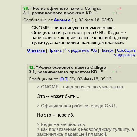
39
.
"Релиз офисного пакета Calligra
–2
+
–
3.1, развиваемого проектом KD..."
/
Сообщение от
Аноним
(-), 02-Фев-18, 08:53
GNOME - лицо линукса по-умолчанию.
Официальная рабочая среда GNU. Кеды же
начинались как привязанные к несвободному
тулкиту, а закончились падающей плазмой.
Ответить
|
Правка
|
^ к родителю #35
|
Наверх
|
Cообщить
модератору
41
.
"Релиз офисного пакета Calligra
–1
+
–
3.1, развиваемого проектом KD..."
/
Сообщение от
Ю.Т.
(?), 02-Фев-18, 09:13
> GNOME - лицо линукса по-умолчанию.
Это -- может быть...
> Официальная рабочая среда GNU.
Но это -- перегиб.
> Кеды же начинались
> как привязанные к несвободному тулкиту, а
закончились падающей плазмой.