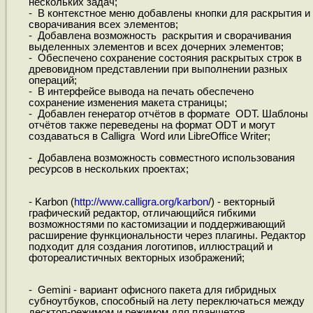
нескольких задач;
- В контекстное меню добавлены кнопки для раскрытия и
сворачивания всех элементов;
- Добавлена возможность раскрытия и сворачивания
выделенных элементов и всех дочерних элементов;
- Обеспечено сохранение состояния раскрытых строк в
древовидном представлении при выполнении разных
операций;
- В интерфейсе вывода на печать обеспечено
сохранение изменения макета страницы;
- Добавлен генератор отчётов в формате ODT. Шаблоны
отчётов также переведены на формат ODT и могут
создаваться в Calligra Word или LibreOffice Writer;
- Добавлена возможность совместного использования
ресурсов в нескольких проектах;
- Karbon (
http://www.calligra.org/karbon
/) - векторный
графический редактор, отличающийся гибкими
возможностями по кастомизации и поддерживающий
расширение функциональности через плагины. Редактор
подходит для создания логотипов, иллюстраций и
фотореалистичных векторных изображений;
- Gemini - вариант офисного пакета для гибридных
субноутбуков, способный на лету переключаться между
десктоп-режимом и режимом для планшетов.