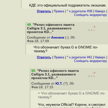
КДЕ это официальный подражатель окошкам.
Ответить
|
Правка
|
^ к родителю #39
|
Наверх
|
Cообщить модератору
49
.
"Релиз офисного пакета
–1
Calligra 3.1, развиваемого
+
–
/
проектом KD..."
Сообщение от
Аноним
(-), 05-
Фев-18, 17:09
Что обозначает буква G в GNOME по-
твоему?
Ответить
|
Правка
|
^ к родителю #41
|
Наверх
|
Cообщить модератору
50
.
"Релиз офисного пакета
–2
Calligra 3.1, развиваемого
+
–
/
проектом KD..."
Сообщение от
Ю.Т.
(?), 05-
Фев-18, 17:15
> Что обозначает буква G в GNOME по-
твоему?
Что, неужели Official? Короче, я смотрел