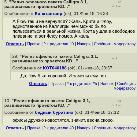
5.
"Релиз офисного пакета Calligra 3.1,
+2
+
–
развиваемого проектом KD..."
/
Сообщение от
Константавр
(ok), 01-Фев-18, 16:38
А Flow так и не вернулся? Жаль. Крита и Флоу,
единственное из Каллигры чем можно было
пользоваться в реальной жизни. Крита ушла в свободное
плавание, а вот Флоу помер. А жаль.
Ответить
|
Правка
|
^ к родителю #0
|
Наверх
|
Cообщить модератору
29.
"Релиз офисного пакета Calligra 3.1,
+
–
/
развиваемого проектом KD..."
Сообщение от
KOT040188
(ok), 01-Фев-18, 23:57
Да, flow был хороший. И замены ему нет…
Ответить
|
Правка
|
^ к родителю #5
|
Наверх
|
Cообщить
модератору
10.
"Релиз офисного пакета Calligra 3.1,
+4
+
–
развиваемого проектом KD..."
/
Сообщение от
бедный буратино
(ok), 01-Фев-18, 17:12
офисы дружно новостятся. значит, весна скоро.
Ответить
|
Правка
|
^ к родителю #0
|
Наверх
|
Cообщить модератору