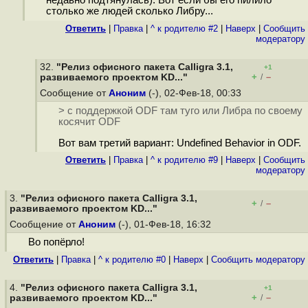
недавно подтянулась). Вот если бы его пилило
столько же людей сколько Либру...
Ответить
|
Правка
|
^ к родителю #2
|
Наверх
|
Cообщить
модератору
32.
"Релиз офисного пакета Calligra 3.1,
+1
+
–
развиваемого проектом KD..."
/
Сообщение от
Аноним
(-), 02-Фев-18, 00:33
> с поддержкой ODF там туго или Либра по своему
косячит ODF
Вот вам третий вариант: Undefined Behavior in ODF.
Ответить
|
Правка
|
^ к родителю #9
|
Наверх
|
Cообщить
модератору
3.
"Релиз офисного пакета Calligra 3.1,
+
–
/
развиваемого проектом KD..."
Сообщение от
Аноним
(-), 01-Фев-18, 16:32
Во попёрло!
Ответить
|
Правка
|
^ к родителю #0
|
Наверх
|
Cообщить модератору
4.
"Релиз офисного пакета Calligra 3.1,
+1
+
–
развиваемого проектом KD..."
/