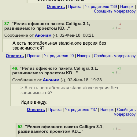
Ответить
|
Правка
|
^ к родителю #39
|
Наверх
|
Cообщить модератору
37
.
"Релиз офисного пакета Calligra 3.1,
–1
+
–
развиваемого проектом KD..."
/
Сообщение от
Аноним
(-), 02-Фев-18, 08:21
А есть портабельная stand-alone версия без
зависимостей?
Ответить
|
Правка
|
^ к родителю #0
|
Наверх
|
Cообщить модератору
46
.
"Релиз офисного пакета Calligra 3.1,
+1
+
–
развиваемого проектом KD..."
/
Сообщение от
Аноним
(-), 02-Фев-18, 19:23
> А есть портабельная stand-alone версия без
зависимостей?
Иди в винду.
Ответить
|
Правка
|
^ к родителю #37
|
Наверх
|
Cообщить
модератору
52
.
"Релиз офисного пакета Calligra 3.1,
+
–
/
развиваемого проектом KD..."