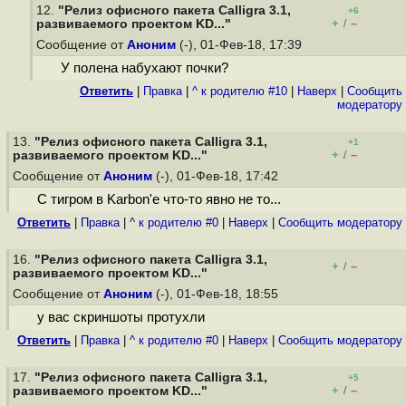
12.
"Релиз офисного пакета Calligra 3.1,
+6
+
–
развиваемого проектом KD..."
/
Сообщение от
Аноним
(-), 01-Фев-18, 17:39
У полена набухают почки?
Ответить
|
Правка
|
^ к родителю #10
|
Наверх
|
Cообщить
модератору
13.
"Релиз офисного пакета Calligra 3.1,
+1
+
–
развиваемого проектом KD..."
/
Сообщение от
Аноним
(-), 01-Фев-18, 17:42
С тигром в Karbon'е что-то явно не то...
Ответить
|
Правка
|
^ к родителю #0
|
Наверх
|
Cообщить модератору
16.
"Релиз офисного пакета Calligra 3.1,
+
–
/
развиваемого проектом KD..."
Сообщение от
Аноним
(-), 01-Фев-18, 18:55
у вас скриншоты протухли
Ответить
|
Правка
|
^ к родителю #0
|
Наверх
|
Cообщить модератору
17.
"Релиз офисного пакета Calligra 3.1,
+5
+
–
развиваемого проектом KD..."
/