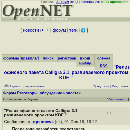
Профиль:
Аноним
(
вход
|
регистрация
)
неRU
opennet.me
[
новости
/
+++
|
форум
|
теги
|
]
форумы
правила/FAQ
поиск
регистрация
вход/
слежка
выход
RSS
"Релиз
офисного пакета Calligra 3.1, развиваемого проектом
KDE "
Вариант для распечатки
Пред. тема
|
След. тема
Форум
Разговоры, обсуждение новостей
Изначальное сообщение
[
Отслеживать
]
"Релиз офисного пакета Calligra 3.1,
+
–
/
развиваемого проектом KDE "
Сообщение от
opennews
(ok), 01-Фев-18, 16:22
После года разработки представлен