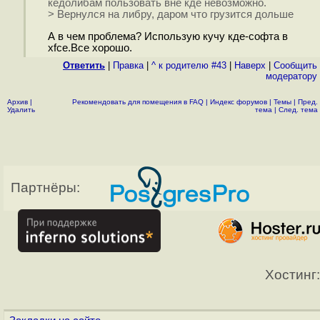
кедолибам пользовать вне кде невозможно.
> Вернулся на либру, даром что грузится дольше
А в чем проблема? Использую кучу кде-софта в
xfce.Все хорошо.
Ответить
|
Правка
|
^ к родителю #43
|
Наверх
|
Cообщить
модератору
Архив
|
Рекомендовать для помещения в FAQ
|
Индекс форумов
|
Темы
|
Пред.
Удалить
тема
|
След. тема
Партнёры:
Хостинг: