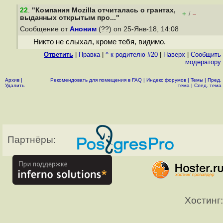
22
.
"Компания Mozilla отчиталась о грантах,
+
–
/
выданных открытым про..."
Сообщение от
Аноним
(??) on 25-Янв-18, 14:08
Никто не слыхал, кроме тебя, видимо.
Ответить
|
Правка
|
^ к родителю #20
|
Наверх
|
Cообщить
модератору
Архив
|
Рекомендовать для помещения в FAQ
|
Индекс форумов
|
Темы
|
Пред.
Удалить
тема
|
След. тема
Партнёры:
Хостинг: