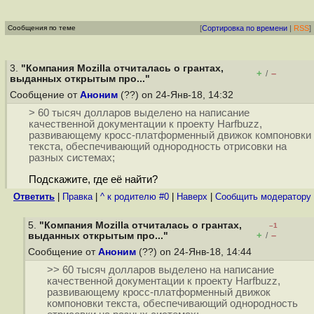
Сообщения по теме
[
Сортировка по времени
|
RSS
]
3.
"Компания Mozilla отчиталась о грантах,
+
–
/
выданных открытым про..."
Сообщение от
Аноним
(??) on 24-Янв-18, 14:32
> 60 тысяч долларов выделено на написание
качественной документации к проекту Harfbuzz,
развивающему кросс-платформенный движок компоновки
текста, обеспечивающий однородность отрисовки на
разных системах;
Подскажите, где её найти?
Ответить
|
Правка
|
^ к родителю #0
|
Наверх
|
Cообщить модератору
5.
"Компания Mozilla отчиталась о грантах,
–1
+
–
выданных открытым про..."
/
Сообщение от
Аноним
(??) on 24-Янв-18, 14:44
>> 60 тысяч долларов выделено на написание
качественной документации к проекту Harfbuzz,
развивающему кросс-платформенный движок
компоновки текста, обеспечивающий однородность