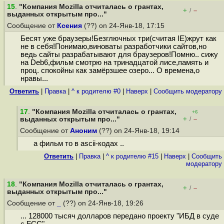
15
.
"Компания Mozilla отчиталась о грантах,
+
–
/
выданных открытым про..."
Сообщение от
Ксения
(??) on 24-Янв-18, 17:15
Бесят уже браузеры!Безглючных три(считая IE)жрут как
не в себя!Понимаю,виноваты разработчики сайтов,но
ведь сайты разрабатывают для браузеров!Помню.. сижу
на Deb6,фильм смотрю на тринадцатой лисе,память и
проц. спокойны как замёрзшее озеро... О времена,о
нравы...
Ответить
|
Правка
|
^ к родителю #0
|
Наверх
|
Cообщить модератору
17
.
"Компания Mozilla отчиталась о грантах,
+6
+
–
выданных открытым про..."
/
Сообщение от
Аноним
(??) on 24-Янв-18, 19:14
а фильм то в ascii-кодах ..
Ответить
|
Правка
|
^ к родителю #15
|
Наверх
|
Cообщить
модератору
18
.
"Компания Mozilla отчиталась о грантах,
+
–
/
выданных открытым про..."
Сообщение от
_
(??) on 24-Янв-18, 19:26
... 128000 тысяч долларов передано проекту "ИБД в суде