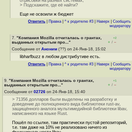
отрисовки на разных системах;
> Подскажите, где её найти?
Еще не освоили ж бюджет
Ответить
|
Правка
|
^ к родителю #3
|
Наверх
|
Cообщить
модератору
7.
"Компания Mozilla отчиталась о грантах,
+2
+
–
выданных открытым про..."
/
Сообщение от
Аноним
(??) on 24-Янв-18, 15:02
libharfbuzz в любом дистрибутиве есть.
Ответить
|
Правка
|
^ к родителю #3
|
Наверх
|
Cообщить
модератору
9.
"Компания Mozilla отчиталась о грантах,
+1
+
–
выданных открытым про..."
/
Сообщение от
02726
on 24-Янв-18, 15:40
> 71356 долларов были выделены на разработку и
доведение до полноценного вида библиотеки rust-av,
защищённого аналога мультимедийной библиотеки libav,
написанного на языке Rust.
Пошёл по ссылке, там практически пустой репозиторий,
т.е. там даже на 10% не реализовано ничего из