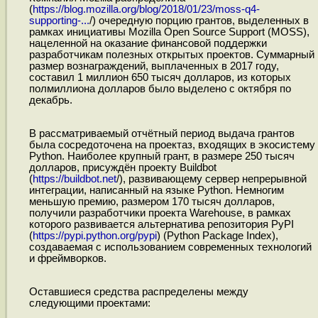
(
https://blog.mozilla.org/blog/2018/01/23/moss-q4-
supporting-...
/) очередную порцию грантов, выделенных в
рамках инициативы Mozilla Open Source Support (MOSS),
нацеленной на оказание финансовой поддержки
разработчикам полезных открытых проектов. Суммарный
размер вознаграждений, выплаченных в 2017 году,
составил 1 миллион 650 тысяч долларов, из которых
полмиллиона долларов было выделено с октября по
декабрь.
В рассматриваемый отчётный период выдача грантов
была сосредоточена на проектаз, входящих в экосистему
Python. Наиболее крупный грант, в размере 250 тысяч
долларов, присуждён проекту Buildbot
(
https://buildbot.net
/), развивающему сервер непрерывной
интеграции, написанный на языке Python. Немногим
меньшую премию, размером 170 тысяч долларов,
получили разработчики проекта Warehouse, в рамках
которого развивается альтернатива репозитория PyPI
(
https://pypi.python.org/pypi
) (Python Package Index),
создаваемая с использованием современных технологий
и фреймворков.
Оставшиеся средства распределены между
следующими проектами: