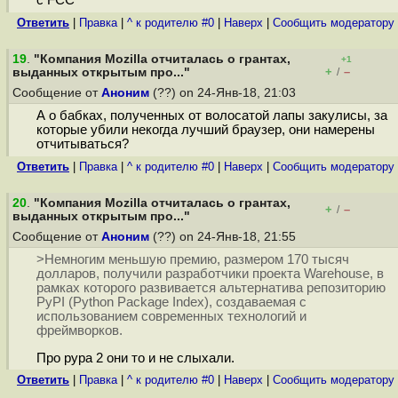
с FCC"
Ответить
|
Правка
|
^ к родителю #0
|
Наверх
|
Cообщить модератору
19
.
"Компания Mozilla отчиталась о грантах,
+1
+
–
выданных открытым про..."
/
Сообщение от
Аноним
(??) on 24-Янв-18, 21:03
А о бабках, полученных от волосатой лапы закулисы, за
которые убили некогда лучший браузер, они намерены
отчитываться?
Ответить
|
Правка
|
^ к родителю #0
|
Наверх
|
Cообщить модератору
20
.
"Компания Mozilla отчиталась о грантах,
+
–
/
выданных открытым про..."
Сообщение от
Аноним
(??) on 24-Янв-18, 21:55
>Немногим меньшую премию, размером 170 тысяч
долларов, получили разработчики проекта Warehouse, в
рамках которого развивается альтернатива репозиторию
PyPI (Python Package Index), создаваемая с
использованием современных технологий и
фреймворков.
Про pypa 2 они то и не слыхали.
Ответить
|
Правка
|
^ к родителю #0
|
Наверх
|
Cообщить модератору