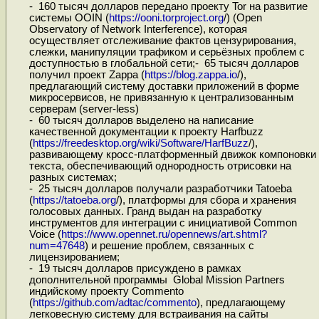
- 160 тысяч долларов передано проекту Tor на развитие
системы OOIN (
https://ooni.torproject.org
/) (Open
Observatory of Network Interference), которая
осуществляет отслеживание фактов цензурирования,
слежки, манипуляции трафиком и серьёзных проблем с
доступностью в глобальной сети;- 65 тысяч долларов
получил проект Zappa (
https://blog.zappa.io
/),
предлагающий систему доставки приложений в форме
микросервисов, не привязанную к централизованным
серверам (server-less)
- 60 тысяч долларов выделено на написание
качественной документации к проекту Harfbuzz
(
https://freedesktop.org/wiki/Software/HarfBuzz
/),
развивающему кросс-платформенный движок компоновки
текста, обеспечивающий однородность отрисовки на
разных системах;
- 25 тысяч долларов получали разработчики Tatoeba
(
https://tatoeba.org
/), платформы для сбора и хранения
голосовых данных. Гранд выдан на разработку
инструментов для интеграции с инициативой Common
Voice (
https://www.opennet.ru/opennews/art.shtml?
num=47648
) и решение проблем, связанных с
лицензированием;
- 19 тысяч долларов присуждено в рамках
дополнительной программы Global Mission Partners
индийскому проекту Commento
(
https://github.com/adtac/commento
), предлагающему
легковесную систему для встраивания на сайты