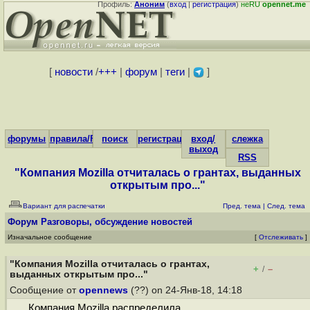
Профиль:
Аноним
(
вход
|
регистрация
)
неRU
opennet.me
[
новости
/
+++
|
форум
|
теги
|
]
форумы
правила/FAQ
поиск
регистрация
вход/
слежка
выход
RSS
"Компания Mozilla отчиталась о грантах, выданных
открытым про..."
Вариант для распечатки
Пред. тема
|
След. тема
Форум
Разговоры, обсуждение новостей
Изначальное сообщение
[
Отслеживать
]
"Компания Mozilla отчиталась о грантах,
+
–
/
выданных открытым про..."
Сообщение от
opennews
(??) on 24-Янв-18, 14:18
Компания Mozilla распределила