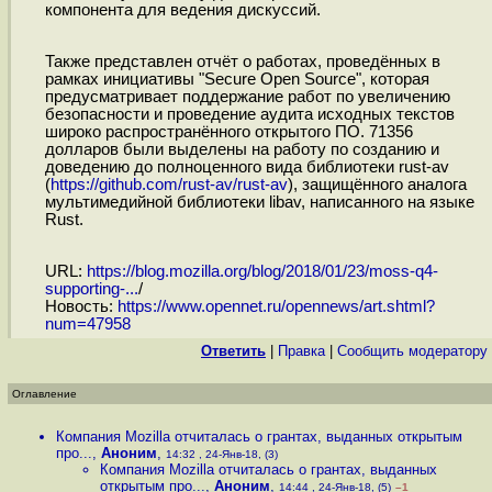
компонента для ведения дискуссий.
Также представлен отчёт о работах, проведённых в
рамках инициативы "Secure Open Source", которая
предусматривает поддержание работ по увеличению
безопасности и проведение аудита исходных текстов
широко распространённого открытого ПО. 71356
долларов были выделены на работу по созданию и
доведению до полноценного вида библиотеки rust-av
(
https://github.com/rust-av/rust-av
), защищённого аналога
мультимедийной библиотеки libav, написанного на языке
Rust.
URL:
https://blog.mozilla.org/blog/2018/01/23/moss-q4-
supporting-...
/
Новость:
https://www.opennet.ru/opennews/art.shtml?
num=47958
Ответить
|
Правка
|
Cообщить модератору
Оглавление
Компания Mozilla отчиталась о грантах, выданных открытым
про...
,
Аноним
,
14:32 , 24-Янв-18, (3)
Компания Mozilla отчиталась о грантах, выданных
открытым про...
,
Аноним
,
14:44 , 24-Янв-18, (5)
–1