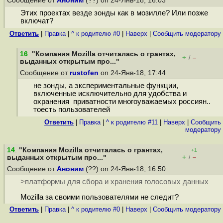
Сообщение от
Аноним
(??) on 24-Янв-18, 16:03
Этих проектах везде зонды как в мозилле? Или позже
включат?
Ответить
|
Правка
|
^ к родителю #0
|
Наверх
|
Cообщить модератору
16
.
"Компания Mozilla отчиталась о грантах,
+
–
/
выданных открытым про..."
Сообщение от
rustofen
on 24-Янв-18, 17:44
не зонды, а экспериментальные функции,
включенные исключительно для удобства и
охранения приватности многоуважаемых россиян..
тоесть пользователей
Ответить
|
Правка
|
^ к родителю #11
|
Наверх
|
Cообщить
модератору
14
.
"Компания Mozilla отчиталась о грантах,
+1
+
–
выданных открытым про..."
/
Сообщение от
Аноним
(??) on 24-Янв-18, 16:50
>платформы для сбора и хранения голосовых данных
Mozilla за своими пользователями не следит?
Ответить
|
Правка
|
^ к родителю #0
|
Наверх
|
Cообщить модератору