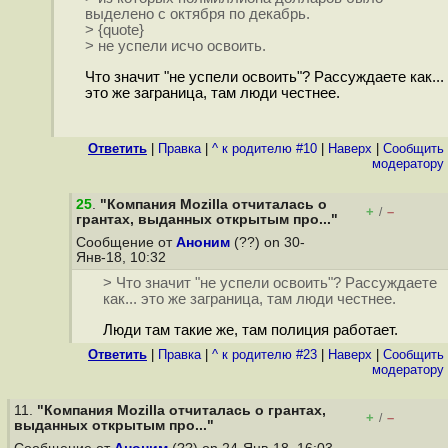
выделено с октября по декабрь.
> {quote}
> не успели исчо освоить.
Что значит "не успели освоить"? Рассуждаете как...
это же заграница, там люди честнее.
Ответить
|
Правка
|
^ к родителю #10
|
Наверх
|
Cообщить
модератору
25
.
"Компания Mozilla отчиталась о
+
–
/
грантах, выданных открытым про..."
Сообщение от
Аноним
(??) on 30-
Янв-18, 10:32
> Что значит "не успели освоить"? Рассуждаете
как... это же заграница, там люди честнее.
Люди там такие же, там полиция работает.
Ответить
|
Правка
|
^ к родителю #23
|
Наверх
|
Cообщить
модератору
11.
"Компания Mozilla отчиталась о грантах,
+
–
/
выданных открытым про..."