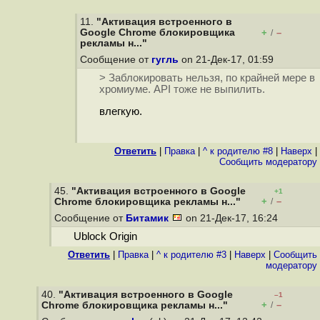
11.
"Активация встроенного в
Google Chrome блокировщика
+
–
/
рекламы н..."
Сообщение от
гугль
on 21-Дек-17, 01:59
> Заблокировать нельзя, по крайней мере в
хромиуме. API тоже не выпилить.
влегкую.
Ответить
|
Правка
|
^ к родителю #8
|
Наверх
|
Cообщить модератору
45.
"Активация встроенного в Google
+1
+
–
Chrome блокировщика рекламы н..."
/
Сообщение от
Битамик
on 21-Дек-17, 16:24
Ublock Origin
Ответить
|
Правка
|
^ к родителю #3
|
Наверх
|
Cообщить
модератору
40.
"Активация встроенного в Google
–1
+
–
Chrome блокировщика рекламы н..."
/