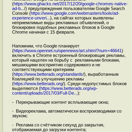
(
https://www.ghacks.net/2017/12/20/google-chromes-native-
ad-b...
/) предупреждения пользователям Google Search
Console (
https://www.google.com/webmasters/tools/ad-
experience-unveri...
), на сайтах которых выявлены
неприемлимые виды рекламных объявлений, о
блокировке подобных рекламных блоков в Google
Chrome начиная с 15 февраля.
Напомним, что Google планирует
(
https://www.opennet.ru/opennews/art.shtml?num=46641
)
включить в Chrome встроенный блокировщик рекламы,
который нацелен на борьбу с рекламными блоками,
мешающими восприятию содержимого и не
соответствующими критериям
(
https://www.betterads.org/standards
/), выработанным
Коалицией по улучшению рекламы
(
https://www.betterads.org
/). Среди недопустимых блоков
выделяются (
https://www.betterads.org/wp-
content/uploads/2017/03/Full-De...
):
- Перекрывающие контент всплывающие окна;
- Видеореклама, автоматически воспроизводимая со
звуком;
- Реклама со счётчиком секунд до закрытия,
отображаемая до загрузки контента;