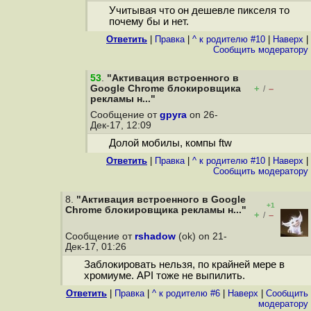
Учитывая что он дешевле пикселя то
почему бы и нет.
Ответить
|
Правка
|
^ к родителю #10
|
Наверх
|
Cообщить модератору
53
.
"Активация встроенного в
Google Chrome блокировщика
+
–
/
рекламы н..."
Сообщение от
gpyra
on 26-
Дек-17, 12:09
Долой мобилы, компы ftw
Ответить
|
Правка
|
^ к родителю #10
|
Наверх
|
Cообщить модератору
8.
"Активация встроенного в Google
+1
Chrome блокировщика рекламы н..."
+
–
/
Сообщение от
rshadow
(ok) on 21-
Дек-17, 01:26
Заблокировать нельзя, по крайней мере в
хромиуме. API тоже не выпилить.
Ответить
|
Правка
|
^ к родителю #6
|
Наверх
|
Cообщить
модератору