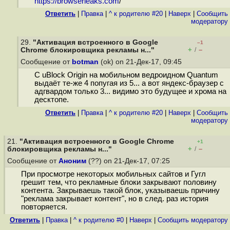
https://browserleaks.com
/
Ответить
|
Правка
|
^ к родителю #20
|
Наверх
|
Cообщить
модератору
29.
"Активация встроенного в Google
–1
+
–
Chrome блокировщика рекламы н..."
/
Сообщение от
botman
(ok) on 21-Дек-17, 09:45
С uBlock Origin на мобильном ведроидном Quantum
выдаёт те-же 4 попугая из 5... а вот яндекс-браузер с
адгвардом только 3... видимо это будущее и хрома на
десктопе.
Ответить
|
Правка
|
^ к родителю #20
|
Наверх
|
Cообщить
модератору
21.
"Активация встроенного в Google Chrome
+1
+
–
блокировщика рекламы н..."
/
Сообщение от
Аноним
(??) on 21-Дек-17, 07:25
При просмотре некоторых мобильных сайтов и Гугл
грешит тем, что рекламные блоки закрывают половину
контента. Закрываешь такой блок, указываешь причину
"реклама закрывает контент", но в след. раз история
повторяется.
Ответить
|
Правка
|
^ к родителю #0
|
Наверх
|
Cообщить модератору