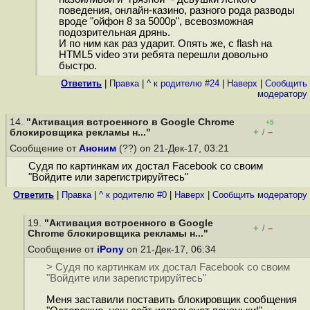
поведения, онлайн-казино, разного рода разводы
вроде "ойфон 8 за 5000р", всевозможная
подозрительная дрянь.
И по ним как раз ударит. Опять же, с flash на
HTML5 video эти ребята перешли довольно
быстро.
Ответить
|
Правка
|
^ к родителю #24
|
Наверх
|
Cообщить
модератору
14.
"Активация встроенного в Google Chrome
+5
+
–
блокировщика рекламы н..."
/
Сообщение от
Аноним
(??) on 21-Дек-17, 03:21
Судя по картинкам их достал Facebook со своим
"Войдите или зарегистрируйтесь"
Ответить
|
Правка
|
^ к родителю #0
|
Наверх
|
Cообщить модератору
19.
"Активация встроенного в Google
+
–
/
Chrome блокировщика рекламы н..."
Сообщение от
iPony
on 21-Дек-17, 06:34
> Судя по картинкам их достал Facebook со своим
"Войдите или зарегистрируйтесь"
Меня заставили поставить блокировщик сообщения