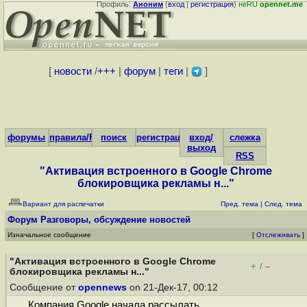
Профиль:
Аноним
(
вход
|
регистрация
)
неRU
opennet.me
[
новости
/
+++
|
форум
|
теги
|
]
форумы
правила/FAQ
поиск
регистрация
вход/
слежка
выход
RSS
"Активация встроенного в Google Chrome
блокировщика рекламы н..."
Вариант для распечатки
Пред. тема
|
След. тема
Форум
Разговоры, обсуждение новостей
Изначальное сообщение
[
Отслеживать
]
"Активация встроенного в Google Chrome
+
–
/
блокировщика рекламы н..."
Сообщение от
opennews
on 21-Дек-17, 00:12
Компания Google начала рассылать