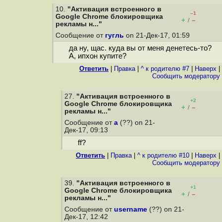
10.
"Активация встроенного в
–1
Google Chrome блокировщика
+
–
/
рекламы н..."
Сообщение от
гугль
on 21-Дек-17, 01:59
да ну, щас. куда вы от меня денетесь-то?
А, ипхон купите?
Ответить
|
Правка
|
^ к родителю #7
|
Наверх
|
Cообщить модератору
27.
"Активация встроенного в
+2
Google Chrome блокировщика
+
–
/
рекламы н..."
Сообщение от
a
(??) on 21-
Дек-17, 09:13
ff?
Ответить
|
Правка
|
^ к родителю #10
|
Наверх
|
Cообщить модератору
39.
"Активация встроенного в
+1
Google Chrome блокировщика
+
–
/
рекламы н..."
Сообщение от
username
(??) on 21-
Дек-17, 12:42