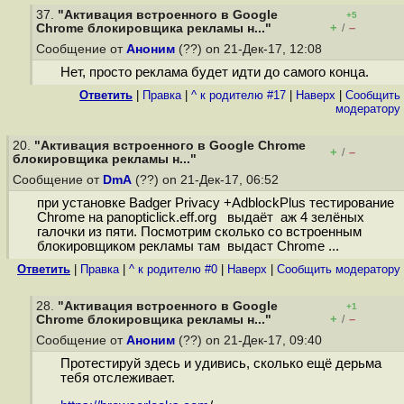
37.
"Активация встроенного в Google
+5
+
–
Chrome блокировщика рекламы н..."
/
Сообщение от
Аноним
(??) on 21-Дек-17, 12:08
Нет, просто реклама будет идти до самого конца.
Ответить
|
Правка
|
^ к родителю #17
|
Наверх
|
Cообщить
модератору
20.
"Активация встроенного в Google Chrome
+
–
/
блокировщика рекламы н..."
Сообщение от
DmA
(??) on 21-Дек-17, 06:52
при установке Badger Privacy +AdblockPlus тестирование
Chrome на panopticlick.eff.org выдаёт аж 4 зелёных
галочки из пяти. Посмотрим сколько со встроенным
блокировщиком рекламы там выдаст Chrome ...
Ответить
|
Правка
|
^ к родителю #0
|
Наверх
|
Cообщить модератору
28.
"Активация встроенного в Google
+1
+
–
Chrome блокировщика рекламы н..."
/
Сообщение от
Аноним
(??) on 21-Дек-17, 09:40
Протестируй здесь и удивись, сколько ещё дерьма
тебя отслеживает.