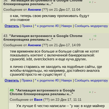
36.
"Активация встроенного в Google Chrome
+
–
/
блокировщика рекламы н..."
Сообщение от
Аноним
(??) on 21-Дек-17, 11:04
о как, теперь свою рекламу пропихивать будут
это главное
Ответить
|
Правка
|
^ к родителю #0
|
Наверх
|
Cообщить модератору
43.
"Активация встроенного в Google Chrome
+3
+
–
блокировщика рекламы н..."
/
Сообщение от
Аноним
(??) on 21-Дек-17, 14:09
тем временем все больше и больше сайтов не хотят
показывать контент с включенной банеррезалкой:
cpuworld, ixbt, overclockers и еще куча других.
я лично стараюсь не заходить на подобные сайты, где
жлобы-владельцы, но например, достойного аналога
cpuworld просто не существует :(
Ответить
|
Правка
|
^ к родителю #0
|
Наверх
|
Cообщить модератору
49
.
"Активация встроенного в Google
+
–
/
Chrome блокировщика рекламы н..."
Сообщение от
Вася
(??) on 22-Дек-17, 11:11
Уж лучше б честно написали -- "у нас в коде майнер