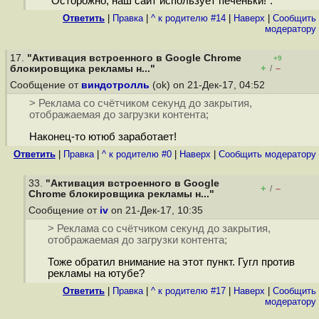
"Осторожно, наш сайт использует печеньки!".
Ответить
|
Правка
|
^ к родителю #14
|
Наверх
|
Cообщить
модератору
17.
"Активация встроенного в Google Chrome
+9
+
–
блокировщика рекламы н..."
/
Сообщение от
виндотролль
(ok) on 21-Дек-17, 04:52
> Реклама со счётчиком секунд до закрытия,
отображаемая до загрузки контента;
Наконец-то ютюб заработает!
Ответить
|
Правка
|
^ к родителю #0
|
Наверх
|
Cообщить модератору
33.
"Активация встроенного в Google
+
–
/
Chrome блокировщика рекламы н..."
Сообщение от
iv
on 21-Дек-17, 10:35
> Реклама со счётчиком секунд до закрытия,
отображаемая до загрузки контента;
Тоже обратил внимание на этот пункт. Гугл против
рекламы на ютубе?
Ответить
|
Правка
|
^ к родителю #17
|
Наверх
|
Cообщить
модератору