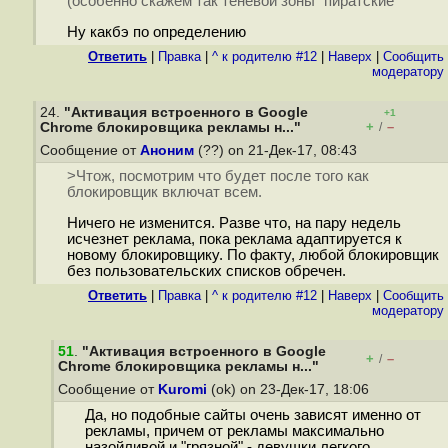
(особенно скажем так теневой зоны "пиратские"
Ну какбэ по определению
Ответить
|
Правка
|
^ к родителю #12
|
Наверх
|
Cообщить
модератору
24.
"Активация встроенного в Google
+1
+
–
Chrome блокировщика рекламы н..."
/
Сообщение от
Аноним
(??) on 21-Дек-17, 08:43
>Чтож, посмотрим что будет после того как
блокировщик включат всем.
Ничего не изменится. Разве что, на пару недель
исчезнет реклама, пока реклама адаптируется к
новому блокировщику. По факту, любой блокировщик
без пользовательских списков обречен.
Ответить
|
Правка
|
^ к родителю #12
|
Наверх
|
Cообщить
модератору
51
.
"Активация встроенного в Google
+
–
/
Chrome блокировщика рекламы н..."
Сообщение от
Kuromi
(ok) on 23-Дек-17, 18:06
Да, но подобные сайты очень зависят именно от
рекламы, причем от рекламы максимально
назойливой и "грязной" - девушки легкого