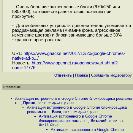
- Очень большие закреплённые блоки (970x250 или
580x400), которые сохраняют свою позицию при
прокрутке;
- Для мобильных устройств дополнительно упоминается
раздражающая реклама (мигание фона, агрессивное
изменение цветов) и блоки занимающие больше 30%
экранного пространства.
URL:
https://www.ghacks.net/2017/12/20/google-chromes-
native-ad-b...
/
Новость:
https://www.opennet.ru/opennews/art.shtml?
num=47776
Ответить
|
Правка
|
Cообщить модератору
Оглавление
Активация встроенного в Google Chrome блокировщика рекламы
н...
,
Принц
,
00:12 , 21-Дек-17, (1)
+16
Активация встроенного в Google Chrome блокировщика
рекламы н...
,
Вася
,
00:15 , 21-Дек-17, (2)
+7
Активация встроенного в Google Chrome
блокировщика рекламы н...
,
Виталий
,
00:32 , 21-
Дек-17, (3)
+5
Активация встроенного в Google Chrome