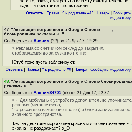
чего-то, азаза, смотреть на всю эту фиготу теперь не
надо!" и действительно встроили.
Ответить
|
Правка
|
^ к родителю #43
|
Наверх
|
Cообщить
модератору
47.
"Активация встроенного в Google Chrome
+
–
/
блокировщика рекламы н..."
Сообщение от
Аноним
(??) on 21-Дек-17, 19:29
> Реклама со счётчиком секунд до закрытия,
отображаемая до загрузки контента;
Ютуб тоже пусть заблокируют.
Ответить
|
Правка
|
^ к родителю #0
|
Наверх
|
Cообщить модератору
48
.
"Активация встроенного в Google Chrome блокировщик
рекламы н..."
Сообщение от
Аноним84701
(ok) on 21-Дек-17, 22:37
> - Для мобильных устройств дополнительно упоминает
реклама (мигание фона,
> агрессивное изменение цветов) и блоки занимающие б
экранного пространства.
Т.е. на десктопе моргающее красным и ядовито-зеленым 
экрана не раздражает? o_O