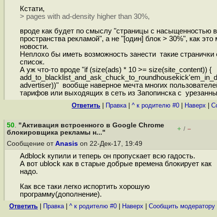
Кстати,
> pages with ad-density higher than 30%,
вроде как будет по смыслу "страницы с насыщенностью в
пространства рекламой", а не "[один] блок > 30%", как это
новости.
Неплохо бы иметь возможность занести такие странички 
список.
А уж что-то вроде "if (size(ads) * 10 >= size(site_content)) {
add_to_blacklist_and_ask_chuck_to_roundhousekick'em_in_da
advertiser))" вообще наверное мечта многих пользовател
тарифов или выходящих в сеть из Запопинска с урезанным
Ответить
|
Правка
|
^ к родителю #0
|
Наверх
|
C
50
.
"Активация встроенного в Google Chrome
+
–
/
блокировщика рекламы н..."
Сообщение от
Anasis
on 22-Дек-17, 19:49
Adblock купили и теперь он пропускает всю гадость.
А вот ublock как в старые добрые времена блокирует как
надо.
Как все таки легко испортить хорошую
программу(дополнение).
Ответить
|
Правка
|
^ к родителю #0
|
Наверх
|
Cообщить модератору