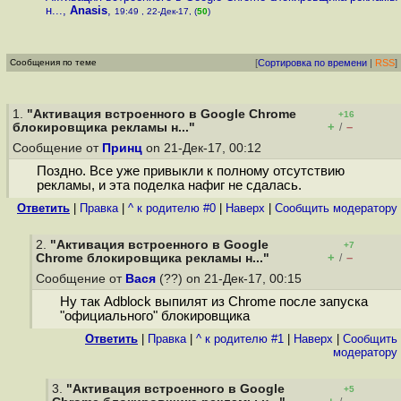
н...
,
Anasis
,
19:49 , 22-Дек-17, (
50
)
Сообщения по теме
[
Сортировка по времени
|
RSS
]
1.
"Активация встроенного в Google Chrome
+16
+
–
блокировщика рекламы н..."
/
Сообщение от
Принц
on 21-Дек-17, 00:12
Поздно. Все уже привыкли к полному отсутствию
рекламы, и эта поделка нафиг не сдалась.
Ответить
|
Правка
|
^ к родителю #0
|
Наверх
|
Cообщить модератору
2.
"Активация встроенного в Google
+7
+
–
Chrome блокировщика рекламы н..."
/
Сообщение от
Вася
(??) on 21-Дек-17, 00:15
Ну так Adblock выпилят из Chrome после запуска
"официального" блокировщика
Ответить
|
Правка
|
^ к родителю #1
|
Наверх
|
Cообщить
модератору
3.
"Активация встроенного в Google
+5