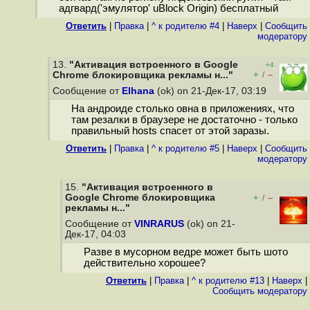
адгвард('эмулятор' uBlock Origin) бесплатный
Ответить
|
Правка
|
^ к родителю #4
|
Наверх
|
Cообщить
модератору
13.
"Активация встроенного в Google
+4
+
–
Chrome блокировщика рекламы н..."
/
Сообщение от
Elhana
(ok) on 21-Дек-17, 03:19
На андроиде столько овна в приложениях, что
там резалки в браузере не достаточно - только
правильный hosts спасет от этой заразы.
Ответить
|
Правка
|
^ к родителю #5
|
Наверх
|
Cообщить
модератору
15.
"Активация встроенного в
Google Chrome блокировщика
+
–
/
рекламы н..."
Сообщение от
VINRARUS
(ok) on 21-
Дек-17, 04:03
Разве в мусорном ведре может быть шото
действительно хорошее?
Ответить
|
Правка
|
^ к родителю #13
|
Наверх
|
Cообщить модератору