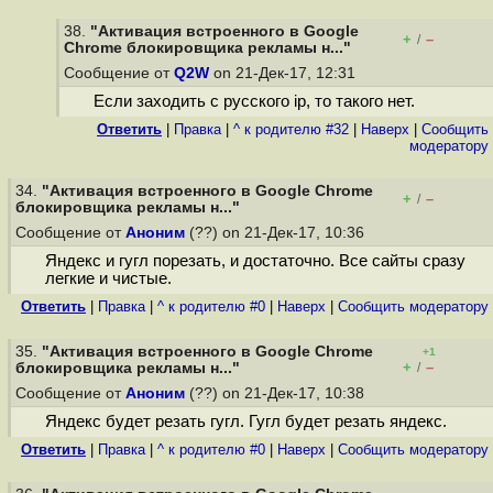
38.
"Активация встроенного в Google
+
–
/
Chrome блокировщика рекламы н..."
Сообщение от
Q2W
on 21-Дек-17, 12:31
Если заходить с русского ip, то такого нет.
Ответить
|
Правка
|
^ к родителю #32
|
Наверх
|
Cообщить
модератору
34.
"Активация встроенного в Google Chrome
+
–
/
блокировщика рекламы н..."
Сообщение от
Аноним
(??) on 21-Дек-17, 10:36
Яндекс и гугл порезать, и достаточно. Все сайты сразу
легкие и чистые.
Ответить
|
Правка
|
^ к родителю #0
|
Наверх
|
Cообщить модератору
35.
"Активация встроенного в Google Chrome
+1
+
–
блокировщика рекламы н..."
/
Сообщение от
Аноним
(??) on 21-Дек-17, 10:38
Яндекс будет резать гугл. Гугл будет резать яндекс.
Ответить
|
Правка
|
^ к родителю #0
|
Наверх
|
Cообщить модератору