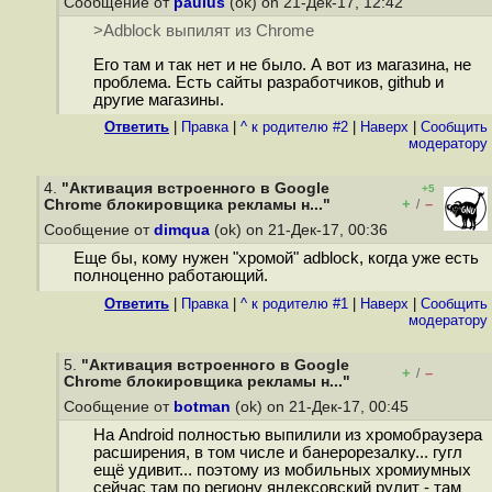
Сообщение от
paulus
(ok) on 21-Дек-17, 12:42
>Adblock выпилят из Chrome
Его там и так нет и не было. А вот из магазина, не
проблема. Есть сайты разработчиков, github и
другие магазины.
Ответить
|
Правка
|
^ к родителю #2
|
Наверх
|
Cообщить
модератору
4.
"Активация встроенного в Google
+5
+
–
Chrome блокировщика рекламы н..."
/
Сообщение от
dimqua
(ok) on 21-Дек-17, 00:36
Еще бы, кому нужен "хромой" adblock, когда уже есть
полноценно работающий.
Ответить
|
Правка
|
^ к родителю #1
|
Наверх
|
Cообщить
модератору
5.
"Активация встроенного в Google
+
–
/
Chrome блокировщика рекламы н..."
Сообщение от
botman
(ok) on 21-Дек-17, 00:45
На Android полностью выпилили из хромобраузера
расширения, в том числе и банерорезалку... гугл
ещё удивит... поэтому из мобильных хромиумных
сейчас там по региону яндексовский рулит - там