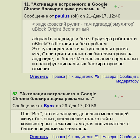
41.
"Активация встроенного в Google
+
–
/
Chrome блокировщика рекламы н..."
Сообщение от
paulus
(ok) on 21-Дек-17, 12:46
> яндексовский рулит - там адгвард('эмулятор'
uBlock Origin) бесплатный
adguard в андроиде и без я.браузера работает и
uBlockO в ff ставится без проблем.
Это гуглоподелиле типа "гуглопчелы против
меда" пригодится только любителям хрома на
андроиде, не более. Использование нормальных
и полнофункциональных блокираторов не
отменит.
Ответить
|
Правка
|
^ к родителю #5
|
Наверх
|
Cообщить
модератору
52
.
"Активация встроенного в Google
+
–
/
Chrome блокировщика рекламы н..."
Сообщение от
Вулх
on 26-Дек-17, 00:56
Про "Все", это вы загнули, довольно много людей
живут без оных, исключение только сайты
компьютерных тематик, там доля пользователе с
блокировщиками максимальна.
Ответить
|
Правка
|
^ к родителю #1
|
Наверх
|
Cообщить