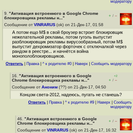
модератору
9.
"Активация встроенного в Google Chrome
+
–
/
блокировщика рекламы н..."
Сообщение от
VINRARUS
(ok) on 21-Дек-17, 01:58
А потом ещо M$ в свой броузер встроит блокировщик
нежелательной рекламы, потом гуголь выпустит
разблокировщик рекламы вирусообразный, потом M$
выпустит дехромизатор форточек с отключалкой через
рандом в реестре... и начнётся война
монополоблокировщиков.
Ответить
|
Правка
|
^ к родителю #0
|
Наверх
|
Cообщить модератору
16.
"Активация встроенного в Google
+2
+
–
Chrome блокировщика рекламы н..."
/
Сообщение от
Аноним
(??) on 21-Дек-17, 04:50
Концом света-2012, надеюсь, пугать не станешь?
Ответить
|
Правка
|
^ к родителю #9
|
Наверх
|
Cообщить
модератору
46.
"Активация встроенного в Google
+
–
/
Chrome блокировщика рекламы н..."
Сообщение от
VINRARUS
(ok) on 21-Дек-17, 16:32