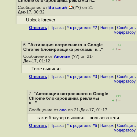
+
–
Chrome блокировщика рекламы н..."
/
Сообщение от
Виталий
(??) on 21-
Дек-17, 00:32
Ublock forever
Ответить
|
Правка
|
^ к родителю #2
|
Наверх
|
Cообщить
модератору
6.
"Активация встроенного в Google
+1
+
–
Chrome блокировщика рекламы н..."
/
Сообщение от
Аноним
(??) on 21-
Дек-17, 01:12
Тоже выпилят.
Ответить
|
Правка
|
^ к родителю #3
|
Наверх
|
Cообщить
модератору
7.
"Активация встроенного в Google
+11
Chrome блокировщика рекламы
+
–
/
н..."
Сообщение от
ccc
on 21-Дек-17, 01:17
так и браузер выпилят, - пользователи
Ответить
|
Правка
|
^ к родителю #6
|
Наверх
|
Cообщить
модератору