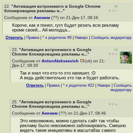
22.
"Активация встроенного в Google Chrome
+8
+
–
блокировщика рекламы н..."
/
Сообщение от
Аноним
(??) on 21-Дек-17, 08:16
Короче, как я понял, гугл бцдет резать всю рекламу
кроме своей... Ай молодца...
Ответить
|
Правка
|
^ к родителю #0
|
Наверх
|
Cообщить модератору
23.
"Активация встроенного в Google
+2
+
–
Chrome блокировщика рекламы н..."
/
Сообщение от
AntonAlekseevich
(ok) on 21-
Дек-17, 08:39
Так и знал что кто-то это напишет. :D
А ведь действительно это так и будет работать.
Ответить
|
Правка
|
^ к родителю #22
|
Наверх
|
Cообщить
модератору
25.
"Активация встроенного в Google
+
–
/
Chrome блокировщика рекламы н..."
Сообщение от
Аноним
(??) on 21-Дек-17, 08:46
Это невозможно, можно сделать сайт так чтобы
рекламу было невозможно заблокировать. Смешно
видеть такие инициативы в масштабах самого