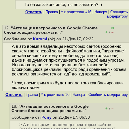
Та он же закончился, ты не заметил? :)
Ответить
|
Правка
|
^ к родителю #16
|
Наверх
|
Cообщить
модератору
12.
"Активация встроенного в Google Chrome
+3
+
–
блокировщика рекламы н..."
/
Сообщение от
Kuromi
(ok) on 21-Дек-17, 02:22
А в это время владельцы некоторых сайтов (особенно
скажем так теневой зоны - файлообманники, "пиратские"
онлайн киношки и тому подобное, да и не только они)
даже и не думают прислушиваться к подобным угрозам.
Иногда хожу по сети специально без каких либо
блокировщиков рекламы, просто ради сравнения - объем
рекламы ранжируется от "ад" до "ад кромешный".
Чтож, посмотрим что будет после того как блокировщик
включат всем.
Ответить
|
Правка
|
^ к родителю #0
|
Наверх
|
Cообщить модератору
18.
"Активация встроенного в Google
+
–
/
Chrome блокировщика рекламы н..."
Сообщение от
iPony
on 21-Дек-17, 06:33
> А в это время владельцы некоторых сайтов