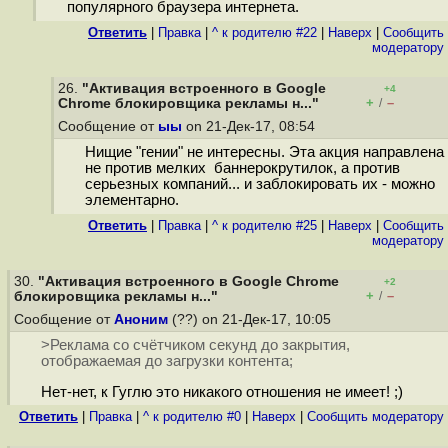
популярного браузера интернета.
Ответить
|
Правка
|
^ к родителю #22
|
Наверх
|
Cообщить
модератору
26.
"Активация встроенного в Google
+4
+
–
Chrome блокировщика рекламы н..."
/
Сообщение от
ыы
on 21-Дек-17, 08:54
Нищие "гении" не интересны. Эта акция направлена
не против мелких баннерокрутилок, а против
серьезных компаний... и заблокировать их - можно
элементарно.
Ответить
|
Правка
|
^ к родителю #25
|
Наверх
|
Cообщить
модератору
30.
"Активация встроенного в Google Chrome
+2
+
–
блокировщика рекламы н..."
/
Сообщение от
Аноним
(??) on 21-Дек-17, 10:05
>Реклама со счётчиком секунд до закрытия,
отображаемая до загрузки контента;
Нет-нет, к Гуглю это никакого отношения не имеет! ;)
Ответить
|
Правка
|
^ к родителю #0
|
Наверх
|
Cообщить модератору