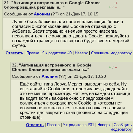
31.
"Активация встроенного в Google Chrome
–1
+
–
блокировщика рекламы н..."
/
Сообщение от
Аноним
(??) on 21-Дек-17, 10:15
Лучше бы заблокировали свои всплывающие блоки о
согласии с использованием Cookie на страницах с
AdSense. Бесят страшно и нельзя просто навсегда
несогласиться - не хочешь отдавать Cookie, пожалуйста
на каждой странице на пол экрана будет висеть мерзкий
футер.
Ответить
|
Правка
|
^ к родителю #0
|
Наверх
|
Cообщить модератору
32.
"Активация встроенного в Google
+
–
/
Chrome блокировщика рекламы н..."
Сообщение от
Аноним
(??) on 21-Дек-17, 10:20
Ещё сайты типа Леруа Мерлен выводят из себя. Ну
выставляйте Cookie для отслеживания, дак делайте
это не мешая просмотру. Нет же, на каждой странице
выводят всплывающее окно с предложением
согласиться с сохранением Cookie, в котором нет
возможности отказаться, только кнопка согласия и
крестик для закрытия окна (появится на следующей
странице).
Ответить
|
Правка
|
^ к родителю #31
|
Наверх
|
Cообщить
модератору