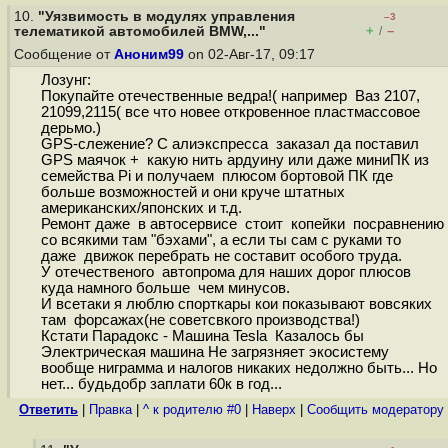
10.
"Уязвимость в модулях управления
–3
+
–
телематикой автомобилей BMW,..."
/
Сообщение от
Аноним99
on 02-Авг-17, 09:17
Лозунг:
Покупайте отечественные ведра!( например Ваз 2107,
21099,2115( все что новее откровенное пластмассовое
дерьмо.)
GPS-слежение? С алиэкспресса заказал да поставил
GPS маячок + какую нить ардуину или даже миниПК из
семейства Pi и получаем плюсом бортовой ПК где
больше возможностей и они круче штатных
американских/японских и т.д.
Ремонт даже в автосервисе стоит копейки посравнению
со всякими там "бэхами", а если ты сам с руками то
даже движок перебрать не составит особого труда.
У отечественого автопрома для наших дорог плюсов
куда намного больше чем минусов.
И всетаки я люблю спорткары кои показывают вовсяких
там форсажах(не советсвкого производства!)
Кстати Парадокс - Машина Tesla Казалось бы
Электрическая машина Не загрязняет экосистему
вообще ниграмма и налогов никаких недолжно быть... Но
нет... будьдобр заплати 60к в год...
Ответить
|
Правка
|
^ к родителю #0
|
Наверх
|
Cообщить модератору