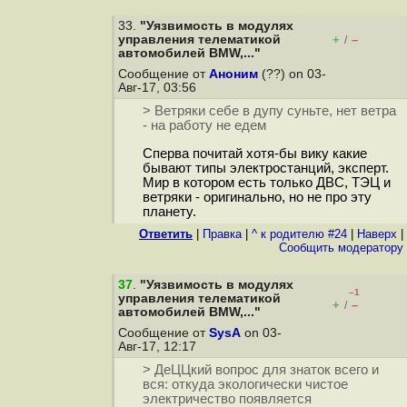
33.
"Уязвимость в модулях
управления телематикой
+
–
/
автомобилей BMW,..."
Сообщение от
Аноним
(??) on 03-
Авг-17, 03:56
> Ветряки себе в дупу суньте, нет ветра
- на работу не едем
Сперва почитай хотя-бы вику какие
бывают типы электростанций, эксперт.
Мир в котором есть только ДВС, ТЭЦ и
ветряки - оригинально, но не про эту
планету.
Ответить
|
Правка
|
^ к родителю #24
|
Наверх
|
Cообщить модератору
37
.
"Уязвимость в модулях
–1
управления телематикой
+
–
/
автомобилей BMW,..."
Сообщение от
SysA
on 03-
Авг-17, 12:17
> ДеЦЦкий вопрос для знаток всего и
вся: откуда экологически чистое
электричество появляется