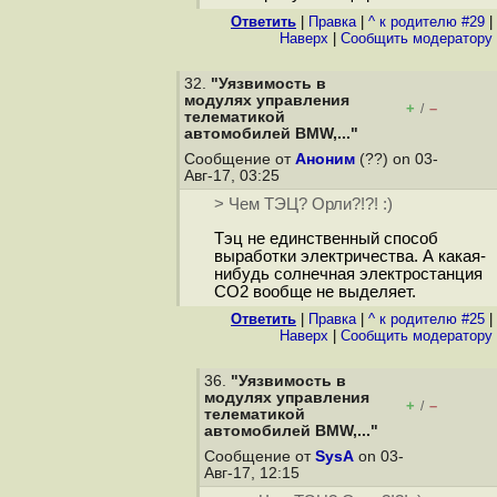
Ответить
|
Правка
|
^ к родителю #29
|
Наверх
|
Cообщить модератору
32.
"Уязвимость в
модулях управления
+
–
/
телематикой
автомобилей BMW,..."
Сообщение от
Аноним
(??) on 03-
Авг-17, 03:25
> Чем ТЭЦ? Орли?!?! :)
Тэц не единственный способ
выработки электричества. А какая-
нибудь солнечная электростанция
CO2 вообще не выделяет.
Ответить
|
Правка
|
^ к родителю #25
|
Наверх
|
Cообщить модератору
36.
"Уязвимость в
модулях управления
+
–
/
телематикой
автомобилей BMW,..."
Сообщение от
SysA
on 03-
Авг-17, 12:15