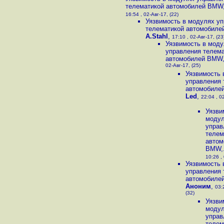
телематикой автомобилей BMW,
16:54 , 02-Авг-17, (22)
Уязвимость в модулях у
телематикой автомобилей
A.Stahl
,
17:10 , 02-Авг-17, (23
Уязвимость в мод
управления телем
автомобилей BMW,.
02-Авг-17, (25)
Уязвимость 
управления 
автомобилей
Led
,
22:04 , 0
Уязви
моду
управ
телем
автом
BMW,.
10:26 , 
Уязвимость 
управления 
автомобилей
Аноним
,
03:
(32)
Уязви
моду
управ
телем