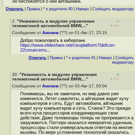
но беспокоятся о ней айтишники.
Ответить
|
Правка
|
^ к родителю #0
|
Наверх
|
Cообщить модератору
2.
"Уязвимость в модулях управления
+1
+
–
телематикой автомобилей BMW,..."
/
Сообщение от
Аноним
(??) on 01-Авг-17, 23:15
Добро пожаловать в киберпанк
https://www.slideshare.net/cisoplatform7/defcon-
22cesarcerru...
Ответить
|
Правка
|
^ к родителю #1
|
Наверх
|
Cообщить
модератору
30.
"Уязвимость в модулях управления
+2
+
–
телематикой автомобилей BMW,..."
/
Сообщение от
Аноним
(??) on 03-Авг-17, 03:04
Понимаешь, вы не замечали, но мир давно уже
изменился. Летят самолеты, а айтишник видит кучу
компьютеров и сеть. Едут автомобили, айтишник
видит кучу компьютеров и сеть. Станок? Это прежде
всего куча процессоров координирующих свои
действия. Даже телевизоры теперь не прогреваются а
загружаются. Паттерн оказался невероятно удачным,
процессоры стали универсальным ответом на многие
вызовы. По мере усложнения технологий оказалось