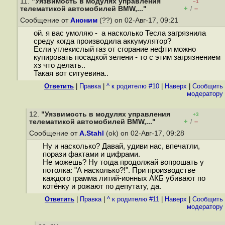
11.
"Уязвимость в модулях управления
–1
+
–
телематикой автомобилей BMW,..."
/
Сообщение от
Аноним
(??) on 02-Авг-17, 09:21
ой. я вас умоляю - а насколько Тесла загрязнила
среду когда производила аккумулятор?
Если углекислый газ от сгорание нефти можно
купировать посадкой зелени - то с этим загрязнением
хз что делать..
Такая вот ситуевина..
Ответить
|
Правка
|
^ к родителю #10
|
Наверх
|
Cообщить
модератору
12.
"Уязвимость в модулях управления
+3
+
–
телематикой автомобилей BMW,..."
/
Сообщение от
A.Stahl
(ok) on 02-Авг-17, 09:28
Ну и насколько? Давай, удиви нас, впечатли,
порази фактами и цифрами.
Не можешь? Ну тогда продолжай вопрошать у
потолка: "А насколько?!". При производстве
каждого грамма литий-ионных АКБ убивают по
котёнку и рожают по депутату, да.
Ответить
|
Правка
|
^ к родителю #11
|
Наверх
|
Cообщить
модератору