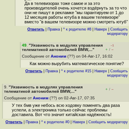
Да в телевизорах тоже самое и за это
производителей очень хочется вздёрнуть за то что
они не пишут в рекламке "мы гарантируем от 1 до
12 месяцев работы ютуба в вашем телевизоре"
вместо "в вашем телевизоре можно смотреть ютуб"
Ответить
|
Правка
|
^ к родителю #8
|
Наверх
|
Cообщить
модератору
49
.
"Уязвимость в модулях управления
–1
+
–
телематикой автомобилей BMW,..."
/
Сообщение от
Аноним
(??) on 04-Авг-17, 16:02
Как можно вырубить математическое понятие?
Ответить
|
Правка
|
^ к родителю #15
|
Наверх
|
Cообщить
модератору
9.
"Уязвимость в модулях управления
+
–
/
телематикой автомобилей BMW,..."
Сообщение от
Аноним
(??) on 02-Авг-17, 07:35
У тех бмв уже небось всю ходовку поменять два раза
успели, а электроника только сейчас проблемы
доставила. Вот что значит китайская надёжность!
Ответить
|
Правка
|
^ к родителю #0
|
Наверх
|
Cообщить модератору