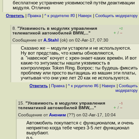
бесплатное устранение уязвимостей путём деактивации
модуля. Отлично
Ответить
|
Правка
|
^ к родителю #0
|
Наверх
|
Cообщить модератору
8.
"Уязвимость в модулях управления
+2
+
–
телематикой автомобилей BMW,..."
/
Сообщение от
A.Stahl
(ok) on 02-Авг-17, 07:30
Сказано же -- модули устарели и не используются.
Ну вот представь, что компы обновляются,
а "навесное" кочует с хрен-знает-каких времён. И вот
какие-то энтузиасты нашли уязвимость в
контроллерах Token Ring. Вопрос: ты будешь фиксить
проблему или просто вытащишь из машин эти платы,
учитывая что они уже лет 20 как не используются.
Ответить
|
Правка
|
^ к родителю #6
|
Наверх
|
Cообщить
модератору
15.
"Уязвимость в модулях управления
–1
+
–
телематикой автомобилей BMW,..."
/
Сообщение от
Аноним
(??) on 02-Авг-17, 10:04
Автомобиль покупается с функционалом, и очень
неприятно когда тебе через 3-5 лет функционал
вырубают.
p.s.