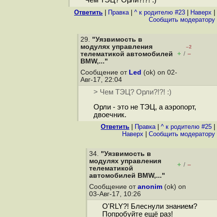
Чем ТЭЦ? Орли?!?! :)
Ответить
|
Правка
|
^ к родителю #23
|
Наверх
|
Cообщить модератору
29.
"Уязвимость в
модулях управления
–2
+
–
телематикой автомобилей
/
BMW,..."
Сообщение от
Led
(ok) on 02-
Авг-17, 22:04
> Чем ТЭЦ? Орли?!?! :)
Орли - это не ТЭЦ, а аэропорт,
двоечник.
Ответить
|
Правка
|
^ к родителю #25
|
Наверх
|
Cообщить модератору
34.
"Уязвимость в
модулях управления
+
–
/
телематикой
автомобилей BMW,..."
Сообщение от
anonim
(ok) on
03-Авг-17, 10:26
O'RLY?! Блеснули знанием?
Попробуйте ещё раз!