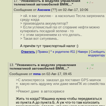
17.
"Уязвимость в модулях управления
+
–
/
телематикой автомобилей BMW,..."
Сообщение от
Аноним
(??) on 02-Авг-17, 10:06
> ой. я вас умоляю - а насколько Тесла загрязнила
среду когда
> производила аккумулятор?
> Если углекислый газ от сгорание нефти можно
купировать посадкой зелени - то
> с этим загрязнением хз что делать..
> Такая вот ситуевина..
А причём тут транспортный налог :)
Ответить
|
Правка
|
^ к родителю #11
|
Наверх
|
Cообщить
модератору
13.
"Уязвимость в модулях управления
+2
+
–
телематикой автомобилей BMW,..."
/
Сообщение от
mma
on 02-Авг-17, 09:45
>С алиэкспресса заказал да поставил GPS маячок
+ какую нить ардуину или даже миниПК из семейства
Pi
>Ремонт даже в автосервисе
Жить то когда? Машина нужна чтобы передвигаться
из пункта А до пункта Б. А уж что-то там колхозить