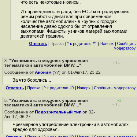
что есть некоторые нюансы.
И справедливости ради, без ECU контролирующих
режим работы двигателя при современном
количестве автомобилей - в крупных городах
население давно сдохло бы от отравления
выхлопами. Фашисты узников лагерей выхлопами
двигателей травили.
Ответить
|
Правка
|
^ к родителю #1
|
Наверх
|
Cообщить
модератору
3.
"Уязвимость в модулях управления
+
–
/
телематикой автомобилей BMW,..."
Сообщение от
Аноним
(??) on 01-Авг-17, 23:22
За что боролись...
Ответить
|
Правка
|
^ к родителю #0
|
Наверх
|
Cообщить модератору
5.
"Уязвимость в модулях управления
+1
+
–
телематикой автомобилей BMW,..."
/
Сообщение от
Подозрительный тип
on 02-
Авг-17, 06:27
Чрезмерное употребление электроники в автомобилях
вредно для здоровья.