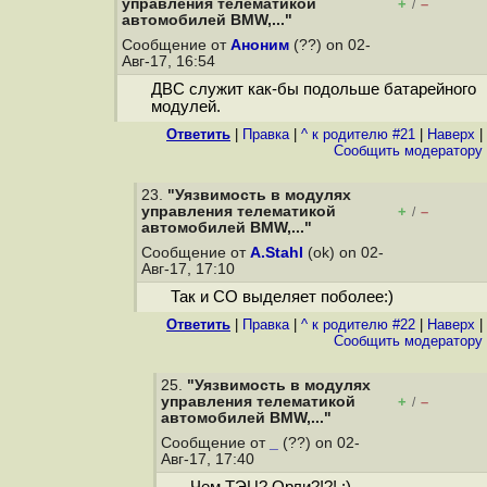
управления телематикой
+
–
/
автомобилей BMW,..."
Сообщение от
Аноним
(??) on 02-
Авг-17, 16:54
ДВС служит как-бы подольше батарейного
модулей.
Ответить
|
Правка
|
^ к родителю #21
|
Наверх
|
Cообщить модератору
23.
"Уязвимость в модулях
управления телематикой
+
–
/
автомобилей BMW,..."
Сообщение от
A.Stahl
(ok) on 02-
Авг-17, 17:10
Так и СO выделяет поболее:)
Ответить
|
Правка
|
^ к родителю #22
|
Наверх
|
Cообщить модератору
25.
"Уязвимость в модулях
управления телематикой
+
–
/
автомобилей BMW,..."
Сообщение от
_
(??) on 02-
Авг-17, 17:40