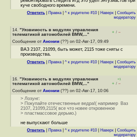
ремонтировать следить итд это удел энтузиастов при
куче свободного времени.
Ответить
|
Правка
|
^ к родителю #10
|
Наверх
|
Cообщить
модератору
14.
"Уязвимость в модулях управления
+
–
/
телематикой автомобилей BMW,..."
Сообщение от
Аноним
(??) on 02-Авг-17, 09:49
ВАЗ 2107, 21099, быть может, 2115 тоже сняты с
производства.
Ответить
|
Правка
|
^ к родителю #10
|
Наверх
|
Cообщить
модератору
16.
"Уязвимость в модулях управления
+1
+
–
телематикой автомобилей BMW,..."
/
Сообщение от
Аноним
(??) on 02-Авг-17, 10:06
> Лозунг:
> Покупайте отечественные ведра!( например Ваз
2107, 21099,2115( все что новее откровенное
> пластмассовое дерьмо.)
не выпускают больше
Ответить
|
Правка
|
^ к родителю #10
|
Наверх
|
Cообщить
модератору