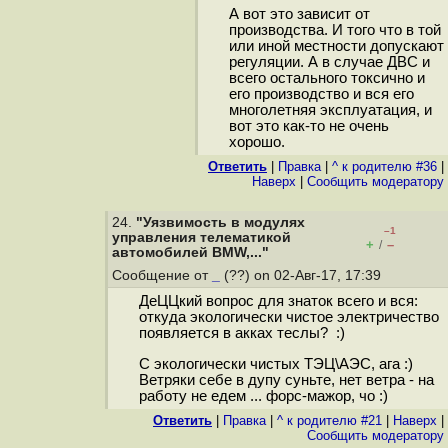
А вот это зависит от
производства. И того что в той
или иной местности допускают
регуляции. А в случае ДВС и
всего остального токсично и
его производство и вся его
многолетняя эксплуатация, и
вот это как-то не очень
хорошо.
Ответить
|
Правка
|
^ к родителю #36
|
Наверх
|
Cообщить модератору
24.
"Уязвимость в модулях
–1
управления телематикой
+
–
/
автомобилей BMW,..."
Сообщение от
_
(??) on 02-Авг-17, 17:39
ДеЦЦкий вопрос для знаток всего и вся:
откуда экологически чистое электричество
появляется в акках теслы? :)
С экологически чистых ТЭЦ\АЭС, ага :)
Ветряки себе в дупу суньте, нет ветра - на
работу не едем ... форс-мажор, чо :)
Ответить
|
Правка
|
^ к родителю #21
|
Наверх
|
Cообщить модератору