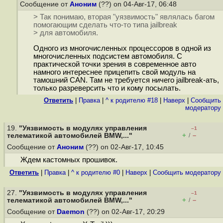
Сообщение от
Аноним
(??) on 04-Авг-17, 06:48
> Так понимаю, вторая "уязвимость" являлась багом
помогающим сделать что-то типа jailbreak
> для автомобиля.
Одного из многочисленных процессоров в одной из
многочисленных подсистем автомобиля. С
практической точки зрения в современное авто
намного интереснее прицепить свой модуль на
тамошний CAN. Там не требуется ничего jailbreak-ать,
только разреверсить что и кому посылать.
Ответить
|
Правка
|
^ к родителю #18
|
Наверх
|
Cообщить
модератору
19.
"Уязвимость в модулях управления
–1
+
–
телематикой автомобилей BMW,..."
/
Сообщение от
Аноним
(??) on 02-Авг-17, 10:45
Ждем кастомных прошивок.
Ответить
|
Правка
|
^ к родителю #0
|
Наверх
|
Cообщить модератору
27.
"Уязвимость в модулях управления
–1
+
–
телематикой автомобилей BMW,..."
/
Сообщение от
Daemon
(??) on 02-Авг-17, 20:29