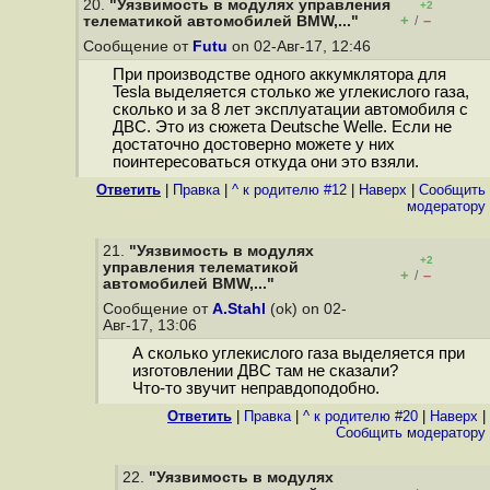
20.
"Уязвимость в модулях управления
+2
+
–
телематикой автомобилей BMW,..."
/
Сообщение от
Futu
on 02-Авг-17, 12:46
При производстве одного аккумклятора для
Tesla выделяется столько же углекислого газа,
сколько и за 8 лет эксплуатации автомобиля с
ДВС. Это из сюжета Deutsche Welle. Если не
достаточно достоверно можете у них
поинтересоваться откуда они это взяли.
Ответить
|
Правка
|
^ к родителю #12
|
Наверх
|
Cообщить
модератору
21.
"Уязвимость в модулях
+2
управления телематикой
+
–
/
автомобилей BMW,..."
Сообщение от
A.Stahl
(ok) on 02-
Авг-17, 13:06
А сколько углекислого газа выделяется при
изготовлении ДВС там не сказали?
Что-то звучит неправдоподобно.
Ответить
|
Правка
|
^ к родителю #20
|
Наверх
|
Cообщить модератору
22.
"Уязвимость в модулях