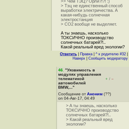
>> Чем ТЭЦ? Орли?!?! :)
> Тэц не единственный способ
выработки электричества. А
какая-нибудь солнечная
электростанция
> CO2 вообще не выделяет.
A ты знаешь, насколько
ТОКСИЧНО производство
солнечных батарей?!..
Какой реальный вред экологии?
Ответить
|
Правка
|
^ к родителю #32
|
Наверх
|
Cообщить модератору
46
.
"Уязвимость в
модулях управления
телематикой
+
–
/
автомобилей
BMW,..."
Сообщение от
Аноним
(??)
on 04-Авг-17, 04:49
> A ты знаешь, насколько
ТОКСИЧНО производство
солнечных батарей?!..
> Какой реальный вред
экологии?