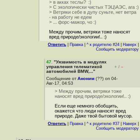
> в акках теслы? :)
> С экологически чистых ТЭЦ\АЭС, ага :)
> Ветряки себе в дупу суньте, нет ветра
- на работу не едем
> ... форс-мажор, чо :)
Между прочим, ветряки тоже наносят
вред природе/экологии!.. :)
Ответить
|
Правка
|
^ к родителю #24
|
Наверх
|
Cообщить модератору
47
.
"Уязвимость в модулях
управления телематикой
+
–
/
автомобилей BMW,..."
Сообщение от
Аноним
(??) on 04-
Авг-17, 04:53
> Между прочим, ветряки тоже
наносят вред природе/экологии!.. :)
Если еще немного обобщить,
окажется что люди наносят вред
природе. Даже твой бытовой мусор.
Ответить
|
Правка
|
^ к родителю #37
|
Наверх
|
Cообщить модератору