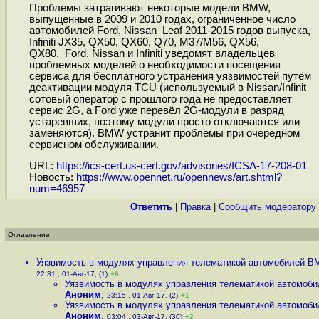
Проблемы затрагивают некоторые модели BMW,
выпущенные в 2009 и 2010 годах, ограниченное число
автомобилей Ford, Nissan Leaf 2011-2015 годов выпуска,
Infiniti JX35, QX50, QX60, Q70, M37/M56, QX56,
QX80. Ford, Nissan и Infiniti уведомят владельцев
проблемных моделей о необходимости посещения
сервиса для бесплатного устранения уязвимостей путём
деактивации модуля TCU (используемый в Nissan/Infinit
сотовый оператор с прошлого года не предоставляет
сервис 2G, а Ford уже перевёл 2G-модули в разряд
устаревших, поэтому модули просто отключаются или
заменяются). BMW устранит проблемы при очередном
сервисном обслуживании.
URL:
https://ics-cert.us-cert.gov/advisories/ICSA-17-208-01
Новость:
https://www.opennet.ru/opennews/art.shtml?
num=46957
Ответить
|
Правка
|
Cообщить модератору
Оглавление
Уязвимость в модулях управления телематикой автомобилей BM
22:31 , 01-Авг-17, (1)
+6
Уязвимость в модулях управления телематикой автомоби
Аноним
,
23:15 , 01-Авг-17, (2)
+1
Уязвимость в модулях управления телематикой автомоби
Аноним
,
03:04 , 03-Авг-17, (30)
+2