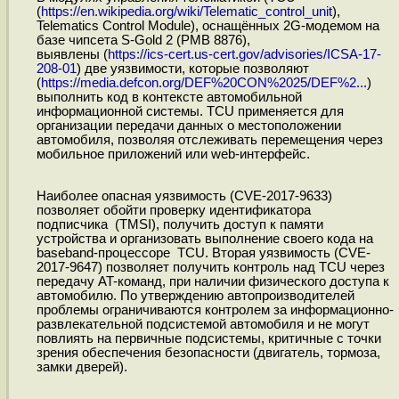
(
https://en.wikipedia.org/wiki/Telematic_control_unit
),
Telematics Control Module), оснащённых 2G-модемом на
базе чипсета S-Gold 2 (PMB 8876),
выявлены (
https://ics-cert.us-cert.gov/advisories/ICSA-17-
208-01
) две уязвимости, которые позволяют
(
https://media.defcon.org/DEF%20CON%2025/DEF%2...
)
выполнить код в контексте автомобильной
информационной системы. TCU применяется для
организации передачи данных о местоположении
автомобиля, позволяя отслеживать перемещения через
мобильное приложений или web-интерфейс.
Наиболее опасная уязвимость (CVE-2017-9633)
позволяет обойти проверку идентификатора
подписчика (TMSI), получить доступ к памяти
устройства и организовать выполнение своего кода на
baseband-процессоре TCU. Вторая уязвимость (CVE-
2017-9647) позволяет получить контроль над TCU через
передачу AT-команд, при наличии физического доступа к
автомобилю. По утверждению автопроизводителей
проблемы ограничиваются контролем за информационно-
развлекательной подсистемой автомобиля и не могут
повлиять на первичные подсистемы, критичные с точки
зрения обеспечения безопасности (двигатель, тормоза,
замки дверей).