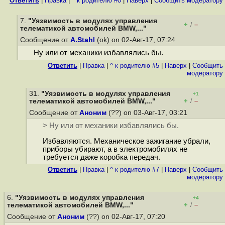
Ответить
|
Правка
|
^ к родителю #0
|
Наверх
|
Cообщить модератору
7.
"Уязвимость в модулях управления
+
–
/
телематикой автомобилей BMW,..."
Сообщение от
A.Stahl
(ok) on 02-Авг-17, 07:24
Ну или от механики избавлялись бы.
Ответить
|
Правка
|
^ к родителю #5
|
Наверх
|
Cообщить
модератору
31.
"Уязвимость в модулях управления
+1
+
–
телематикой автомобилей BMW,..."
/
Сообщение от
Аноним
(??) on 03-Авг-17, 03:21
> Ну или от механики избавлялись бы.
Избавляются. Механическое зажигание убрали,
приборы убирают, а в электромобилях не
требуется даже коробка передач.
Ответить
|
Правка
|
^ к родителю #7
|
Наверх
|
Cообщить
модератору
6.
"Уязвимость в модулях управления
+4
+
–
телематикой автомобилей BMW,..."
/
Сообщение от
Аноним
(??) on 02-Авг-17, 07:20