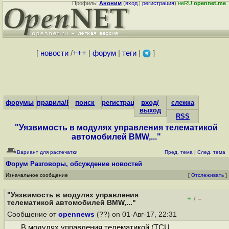
Профиль:
Аноним
(
вход
|
регистрация
)
неRU
opennet.me
[
новости
/
+++
|
форум
|
теги
|
]
форумы
правила/FAQ
поиск
регистрация
вход/
слежка
выход
RSS
"Уязвимость в модулях управления телематикой
автомобилей BMW,..."
Вариант для распечатки
Пред. тема
|
След. тема
Форум
Разговоры, обсуждение новостей
Изначальное сообщение
[
Отслеживать
]
"Уязвимость в модулях управления
+
–
/
телематикой автомобилей BMW,..."
Сообщение от
opennews
(??) on 01-Авг-17, 22:31
В модулях управления телематикой (TCU