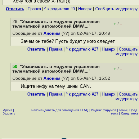
Хочу root в своем X-Trail )))
Ответить
|
Правка
|
^ к родителю #0
|
Наверх
|
Cообщить модератору
28.
"Уязвимость в модулях управления
+
–
/
телематикой автомобилей BMW,..."
Сообщение от
Аноним
(??) on 02-Авг-17, 20:49
Зачем он тебе? Пусть будет у кого следует
Ответить
|
Правка
|
^ к родителю #27
|
Наверх
|
Cообщить
модератору
50
.
"Уязвимость в модулях управления
+
–
/
телематикой автомобилей BMW,..."
Сообщение от
Аноним
(??) on 05-Авг-17, 15:52
Ищите инфу на тему шины CAN.
Ответить
|
Правка
|
^ к родителю #27
|
Наверх
|
Cообщить
модератору
Архив
|
Рекомендовать для помещения в FAQ
|
Индекс форумов
|
Темы
|
Пред.
Удалить
тема
|
След. тема