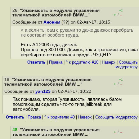
26.
"Уязвимость в модулях управления
+1
+
–
телематикой автомобилей BMW,..."
/
Сообщение от
Аноним
(??) on 02-Авг-17, 18:15
> а если ты сам с руками то даже движок перебрать
не составит особого труда.
Есть А4 2003 года, дизель.
Прошла под 300 000. Движок, как и трансмиссию, пока
перебирать не возникало нужды. ЧЯДНТ?
Ответить
|
Правка
|
^ к родителю #10
|
Наверх
|
Cообщить
модератору
18.
"Уязвимость в модулях управления
+1
+
–
телематикой автомобилей BMW,..."
/
Сообщение от
yan123
on 02-Авг-17, 10:22
Так понимаю, вторая "уязвимость" являлась багом
помогающим сделать что-то типа jailbreak для
автомобиля.
Ответить
|
Правка
|
^ к родителю #0
|
Наверх
|
Cообщить модератору
48
.
"Уязвимость в модулях управления
+
–
/
телематикой автомобилей BMW,..."