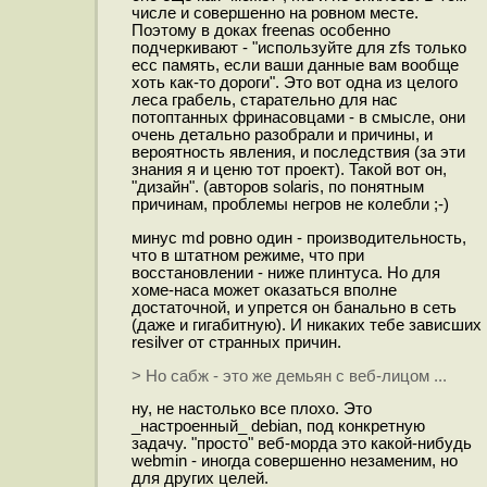
числе и совершенно на ровном месте.
Поэтому в доках freenas особенно
подчеркивают - "используйте для zfs только
ecc память, если ваши данные вам вообще
хоть как-то дороги". Это вот одна из целого
леса грабель, старательно для нас
потоптанных фринасовцами - в смысле, они
очень детально разобрали и причины, и
вероятность явления, и последствия (за эти
знания я и ценю тот проект). Такой вот он,
"дизайн". (авторов solaris, по понятным
причинам, проблемы негров не колебли ;-)
минус md ровно один - производительность,
что в штатном режиме, что при
восстановлении - ниже плинтуса. Но для
хоме-наса может оказаться вполне
достаточной, и упрется он банально в сеть
(даже и гигабитную). И никаких тебе зависших
resilver от странных причин.
> Но сабж - это же демьян с веб-лицом ...
ну, не настолько все плохо. Это
_настроенный_ debian, под конкретную
задачу. "просто" веб-морда это какой-нибудь
webmin - иногда совершенно незаменим, но
для других целей.