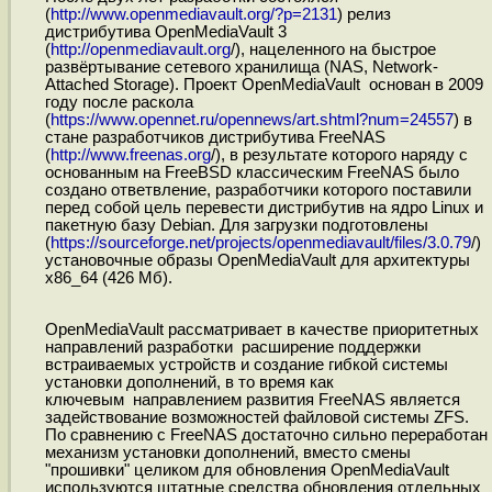
(
http://www.openmediavault.org/?p=2131
) релиз
дистрибутива OpenMediaVault 3
(
http://openmediavault.org
/), нацеленного на быстрое
развёртывание сетевого хранилища (NAS, Network-
Attached Storage). Проект OpenMediaVault основан в 2009
году после раскола
(
https://www.opennet.ru/opennews/art.shtml?num=24557
) в
стане разработчиков дистрибутива FreeNAS
(
http://www.freenas.org
/), в результате которого наряду с
основанным на FreeBSD классическим FreeNAS было
создано ответвление, разработчики которого поставили
перед собой цель перевести дистрибутив на ядро Linux и
пакетную базу Debian. Для загрузки подготовлены
(
https://sourceforge.net/projects/openmediavault/files/3.0.79
/)
установочные образы OpenMediaVault для архитектуры
x86_64 (426 Мб).
OpenMediaVault рассматривает в качестве приоритетных
направлений разработки расширение поддержки
встраиваемых устройств и создание гибкой системы
установки дополнений, в то время как
ключевым направлением развития FreeNAS является
задействование возможностей файловой системы ZFS.
По сравнению с FreeNAS достаточно сильно переработан
механизм установки дополнений, вместо смены
"прошивки" целиком для обновления OpenMediaVault
используются штатные средства обновления отдельных