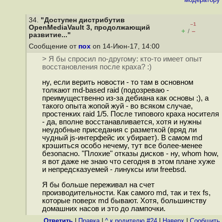
34.
"Доступен дистрибутив
–1
OpenMediaVault 3, продолжающий
+
–
/
развитие..."
Сообщение от
пох
on 14-Июн-17, 14:00
> Я бы спросил по-другому: кто-то имеет опыт
восстановления после краха? :)
ну, если верить новости - то там в основном
толкают md-based raid (подозреваю -
преимущественно из-за дебиана как основы ;), а
такого опыта жопой жуй - во всяком случае,
простенких raid 1/5. После типового краха носителя
- да, вполне восстанавливается, хотя и нужны
неудобные приседания с разметкой (вряд ли
чудный js-интерфейс их убирает). В самом md
крэшиться особо нечему, тут все более-менее
безопасно. "Плохие" отказы дисков - ну, whom how,
я вот даже не знаю что сегодня в этом плане хуже
и непредсказуемей - линуксы или freebsd.
Я бы больше переживал на счет
производительности. Как самого md, так и тех fs,
которые поверх md бывают. Хотя, большинству
домашних насов и это до лампочки.
Ответить
|
Правка
|
^ к родителю #24
|
Наверх
|
Cообщить