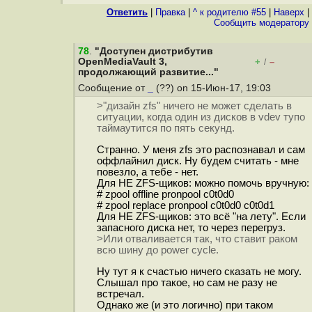
Ответить
|
Правка
|
^ к родителю #55
|
Наверх
|
Cообщить модератору
78
.
"Доступен дистрибутив
OpenMediaVault 3,
+
–
/
продолжающий развитие..."
Сообщение от
_
(??) on 15-Июн-17, 19:03
>"дизайн zfs" ничего не может сделать в
ситуации, когда один из дисков в vdev тупо
таймаутится по пять секунд.
Странно. У меня zfs это распознавал и сам
оффлайнил диск. Ну будем считать - мне
повезло, а тебе - нет.
Для НЕ ZFS-щиков: можно помочь вручную:
# zpool offline pronpool c0t0d0
# zpool replace pronpool c0t0d0 c0t0d1
Для НЕ ZFS-щиков: это всё "на лету". Если
запасного диска нет, то через перегруз.
>Или отваливается так, что ставит раком
всю шину до power cycle.
Ну тут я к счастью ничего сказать не могу.
Слышал про такое, но сам не разу не
встречал.
Однако же (и это логично) при таком