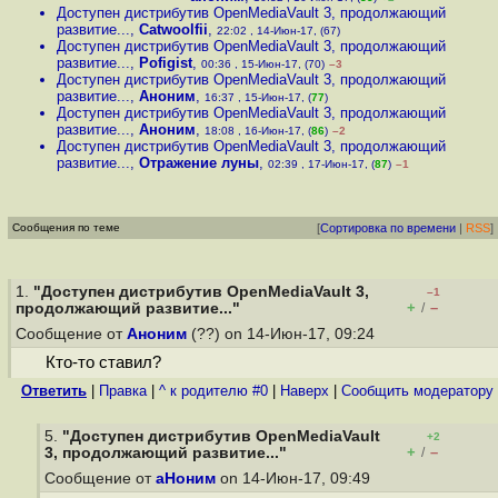
Доступен дистрибутив OpenMediaVault 3, продолжающий
развитие...
,
Catwoolfii
,
22:02 , 14-Июн-17, (67)
Доступен дистрибутив OpenMediaVault 3, продолжающий
развитие...
,
Pofigist
,
00:36 , 15-Июн-17, (70)
–3
Доступен дистрибутив OpenMediaVault 3, продолжающий
развитие...
,
Аноним
,
16:37 , 15-Июн-17, (
77
)
Доступен дистрибутив OpenMediaVault 3, продолжающий
развитие...
,
Аноним
,
18:08 , 16-Июн-17, (
86
)
–2
Доступен дистрибутив OpenMediaVault 3, продолжающий
развитие...
,
Отражение луны
,
02:39 , 17-Июн-17, (
87
)
–1
Сообщения по теме
[
Сортировка по времени
|
RSS
]
1.
"Доступен дистрибутив OpenMediaVault 3,
–1
+
–
продолжающий развитие..."
/
Сообщение от
Аноним
(??) on 14-Июн-17, 09:24
Кто-то ставил?
Ответить
|
Правка
|
^ к родителю #0
|
Наверх
|
Cообщить модератору
5.
"Доступен дистрибутив OpenMediaVault
+2
+
–
3, продолжающий развитие..."
/
Сообщение от
аНоним
on 14-Июн-17, 09:49