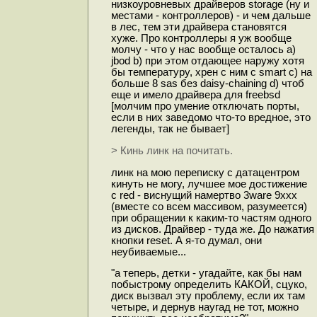
низкоуровневых драйверов storage (ну и
местами - контроллеров) - и чем дальше
в лес, тем эти драйвера становятся
хуже. Про контроллеры я уж вообще
молчу - что у нас вообще осталось a)
jbod b) при этом отдающее наружу хотя
бы температуру, хрен с ним с smart c) на
больше 8 sas без daisy-chaining d) чтоб
еще и имело драйвера для freebsd
[молчим про умение отключать порты,
если в них заведомо что-то вредное, это
легенды, так не бывает]
> Кинь линк на почитать.
линк на мою переписку с датацентром
кинуть не могу, лучшее мое достижение
с red - виснущий намертво 3ware 9xxx
(вместе со всем массивом, разумеется)
при обращении к каким-то частям одного
из дисков. Драйвер - туда же. До нажатия
кнопки reset. А я-то думал, они
неубиваемые...
"а теперь, детки - угадайте, как бы нам
побыстрому определить КАКОЙ, сцуко,
диск вызвал эту проблему, если их там
четыре, и дернув наугад не тот, можно