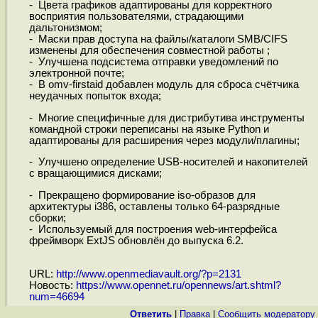
- Цвета графиков адаптированы для корректного
восприятия пользователями, страдающими
дальтонизмом;
- Маски прав доступа на файлы/каталоги SMB/CIFS
изменены для обеспечения совместной работы ;
- Улучшена подсистема отправки уведомлений по
электронной почте;
- В omv-firstaid добавлен модуль для сброса счётчика
неудачных попыток входа;
- Многие специфичные для дистрибутива инструменты
командной строки переписаны на языке Python и
адаптированы для расширения через модули/плагины;
- Улучшено определение USB-носителей и накопителей
с вращающимися дисками;
- Прекращено формирование iso-образов для
архитектуры i386, оставлены только 64-разрядные
сборки;
- Используемый для построения web-интерфейса
фреймворк ExtJS обновлён до выпуска 6.2.
URL:
http://www.openmediavault.org/?p=2131
Новость:
https://www.opennet.ru/opennews/art.shtml?
num=46694
Ответить
|
Правка
|
Cообщить модератору