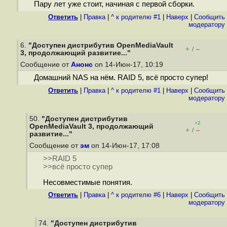
Пару лет уже стоит, начиная с первой сборки.
Ответить
|
Правка
|
^ к родителю #1
|
Наверх
|
Cообщить
модератору
6.
"Доступен дистрибутив OpenMediaVault
+
–
/
3, продолжающий развитие..."
Сообщение от
Анонс
on 14-Июн-17, 10:19
Домашний NAS на нём. RAID 5, всё просто супер!
Ответить
|
Правка
|
^ к родителю #1
|
Наверх
|
Cообщить
модератору
50.
"Доступен дистрибутив
+2
OpenMediaVault 3, продолжающий
+
–
/
развитие..."
Сообщение от
эм
on 14-Июн-17, 17:08
>>RAID 5
>>всё просто супер
Несовместимые понятия.
Ответить
|
Правка
|
^ к родителю #6
|
Наверх
|
Cообщить
модератору
74.
"Доступен дистрибутив