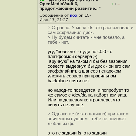
OpenMediaVault 3,
+
–
/
продолжающий развитие..."
Сообщение от
пох
on 15-
Июн-17, 21:27
> Странно. У меня zfs это распознавал и
сам оффлайнил диск.
> Ну будем считать - мне повезло, а
тебе - нет.
угу, "повезло" - судя по с0t0 - с
платформой сервера ;-)
"вручную" на таком я бы без зазрения
совести выдернул бы диск - он его сам
заоффлайнит, а шансов ненароком
уложить сервер при правильном
backplane почти нет.
но народ-то поведется, и попробует то
же самое с /dev/da на набортном sata.
Или на дешевом контроллере, что
ничуть не лучше.
> Однако же (и это логично) при таком
эпическом пушном - тебе не поможет
любая из фс.
это не задачи fs, это задачи