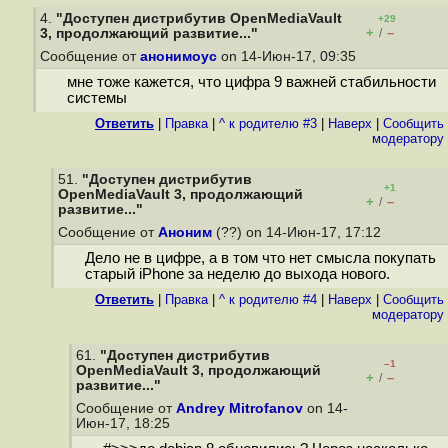
4.
"Доступен дистрибутив OpenMediaVault
+29
+
–
3, продолжающий развитие..."
/
Сообщение от
анонимоус
on 14-Июн-17, 09:35
мне тоже кажется, что цифра 9 важней стабильности
системы
Ответить
|
Правка
|
^ к родителю #3
|
Наверх
|
Cообщить
модератору
51.
"Доступен дистрибутив
+1
OpenMediaVault 3, продолжающий
+
–
/
развитие..."
Сообщение от
Аноним
(??) on 14-Июн-17, 17:12
Дело не в цифре, а в том что нет смысла покупать
старый iPhone за неделю до выхода нового.
Ответить
|
Правка
|
^ к родителю #4
|
Наверх
|
Cообщить
модератору
61.
"Доступен дистрибутив
–1
OpenMediaVault 3, продолжающий
+
–
/
развитие..."
Сообщение от
Andrey Mitrofanov
on 14-
Июн-17, 18:25