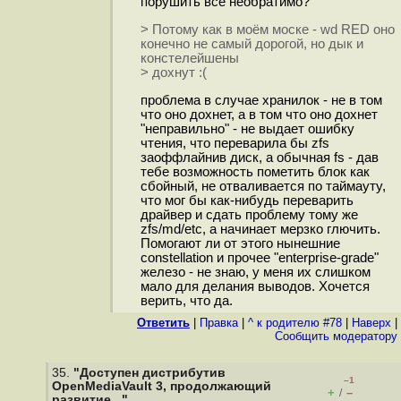
порушить все необратимо?"
> Потому как в моём моске - wd RED оно
конечно не самый дорогой, но дык и
констелейшены
> дохнут :(
проблема в случае хранилок - не в том
что оно дохнет, а в том что оно дохнет
"неправильно" - не выдает ошибку
чтения, что переварила бы zfs
заоффлайнив диск, а обычная fs - дав
тебе возможность пометить блок как
сбойный, не отваливается по таймауту,
что мог бы как-нибудь переварить
драйвер и сдать проблему тому же
zfs/md/etc, а начинает мерзко глючить.
Помогают ли от этого нынешние
constellation и прочее "enterprise-grade"
железо - не знаю, у меня их слишком
мало для делания выводов. Хочется
верить, что да.
Ответить
|
Правка
|
^ к родителю #78
|
Наверх
|
Cообщить модератору
35.
"Доступен дистрибутив
–1
OpenMediaVault 3, продолжающий
+
–
/
развитие..."