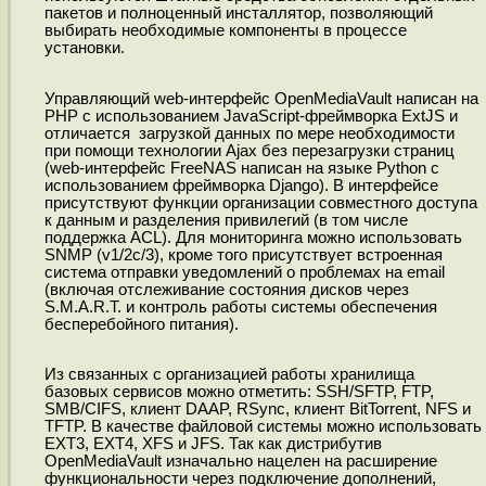
пакетов и полноценный инсталлятор, позволяющий
выбирать необходимые компоненты в процессе
установки.
Управляющий web-интерфейс OpenMediaVault написан на
PHP с использованием JavaScript-фреймворка ExtJS и
отличается загрузкой данных по мере необходимости
при помощи технологии Ajax без перезагрузки страниц
(web-интерфейс FreeNAS написан на языке Python с
использованием фреймворка Django). В интерфейсе
присутствуют функции организации совместного доступа
к данным и разделения привилегий (в том числе
поддержка ACL). Для мониторинга можно использовать
SNMP (v1/2c/3), кроме того присутствует встроенная
система отправки уведомлений о проблемах на email
(включая отслеживание состояния дисков через
S.M.A.R.T. и контроль работы системы обеспечения
бесперебойного питания).
Из связанных с организацией работы хранилища
базовых сервисов можно отметить: SSH/SFTP, FTP,
SMB/CIFS, клиент DAAP, RSync, клиент BitTorrent, NFS и
TFTP. В качестве файловой системы можно использовать
EXT3, EXT4, XFS и JFS. Так как дистрибутив
OpenMediaVault изначально нацелен на расширение
функциональности через подключение дополнений,