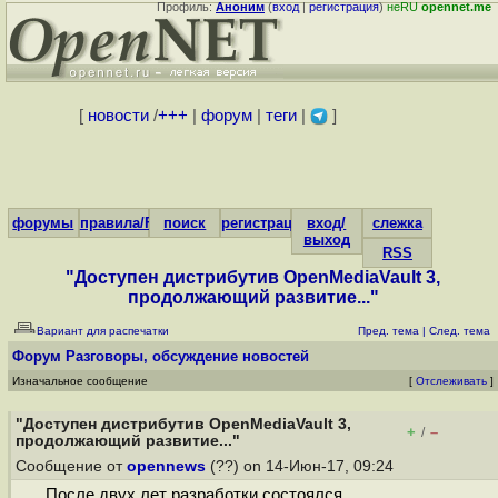
Профиль:
Аноним
(
вход
|
регистрация
)
неRU
opennet.me
[
новости
/
+++
|
форум
|
теги
|
]
форумы
правила/FAQ
поиск
регистрация
вход/
слежка
выход
RSS
"Доступен дистрибутив OpenMediaVault 3,
продолжающий развитие..."
Вариант для распечатки
Пред. тема
|
След. тема
Форум
Разговоры, обсуждение новостей
Изначальное сообщение
[
Отслеживать
]
"Доступен дистрибутив OpenMediaVault 3,
+
–
/
продолжающий развитие..."
Сообщение от
opennews
(??) on 14-Июн-17, 09:24
После двух лет разработки состоялся