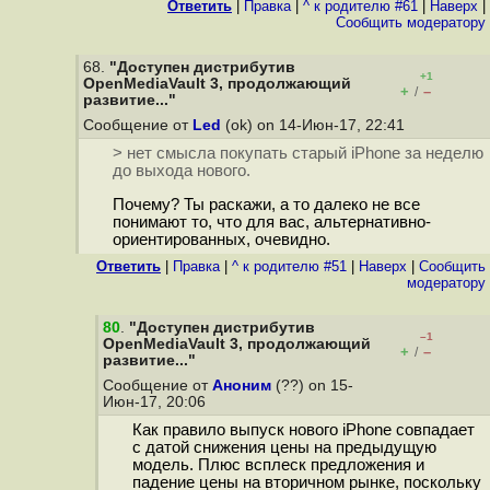
Ответить
|
Правка
|
^ к родителю #61
|
Наверх
|
Cообщить модератору
68.
"Доступен дистрибутив
+1
OpenMediaVault 3, продолжающий
+
–
/
развитие..."
Сообщение от
Led
(ok) on 14-Июн-17, 22:41
> нет смысла покупать старый iPhone за неделю
до выхода нового.
Почему? Ты раскажи, а то далеко не все
понимают то, что для вас, альтернативно-
ориентированных, очевидно.
Ответить
|
Правка
|
^ к родителю #51
|
Наверх
|
Cообщить
модератору
80
.
"Доступен дистрибутив
–1
OpenMediaVault 3, продолжающий
+
–
/
развитие..."
Сообщение от
Аноним
(??) on 15-
Июн-17, 20:06
Как правило выпуск нового iPhone совпадает
с датой снижения цены на предыдущую
модель. Плюс всплеск предложения и
падение цены на вторичном рынке, поскольку