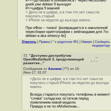
#>>>до debian 8 обновились? Через несколько
дней уже debian 9 выходит
#>>цифра 9 важней
> Дело не в цифре, а в том что нет смысла
покупать старый
> iPhone за неделю до выхода нового.
Про яФон -- тонко! [возвращается к наколенной
пересборке криптографии с вейландами для 7го
debian-a aka wheezy-lts]
Ответить
|
Правка
|
^ к родителю #51
|
Наверх
|
Cообщить
модератору
72.
"Доступен дистрибутив
+1
OpenMediaVault 3, продолжающий
+
–
/
развитие..."
Сообщение от
Аноним
(??) on 15-
Июн-17, 01:07
>Дело не в цифре, а в том что нет смысла
покупать старый iPhone за неделю до выхода
нового.
Всегда старался покупать телефоны в момент
"слива" складских остатков перед
появлением новой модели.
Правда я не по яМобилкам...