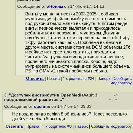
Сообщение от
аНоним
on 14-Июн-17, 14:13
Винты у меня пятисотки 2003-2005г., собирал
мультимедия файлопомойку из того-что имелось
под рукой и было жалко выкинуть. В пятом рейде
винты периодически вылетали и приходилось
ребилдиться с переменным успехом. Докупил
ноутбучных пятисоток и перешел на шестой. Тьфу-
тьфу, работает как часы. Проблема вылезла в
другом месте, система стоит на DOM объемом 2Гб
и сейчас их перестало хватать, приходится
чистить /var ручками и иногда киляется лишнее,
после чего начинаются пляски. Короче, надо
мигрировать на системный диск большего объема.
PS На OMV v2 такой проблемы небыло.
Ответить
|
Правка
|
^ к родителю #24
|
Наверх
|
Cообщить
модератору
3.
"Доступен дистрибутив OpenMediaVault 3,
–6
+
–
продолжающий развитие..."
/
Сообщение от
oashnic
on 14-Июн-17, 09:33
Не поздно ли до debian 8 обновились? Через несколько
дней уже debian 9 выходит
Ответить
|
Правка
|
^ к родителю #0
|
Наверх
|
Cообщить модератору