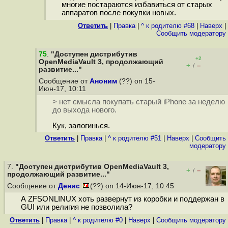
многие постараются избавиться от старых
аппаратов после покупки новых.
Ответить
|
Правка
|
^ к родителю #68
|
Наверх
|
Cообщить модератору
75
.
"Доступен дистрибутив
+2
OpenMediaVault 3, продолжающий
+
–
/
развитие..."
Сообщение от
Аноним
(??) on 15-
Июн-17, 10:11
> нет смысла покупать старый iPhone за неделю
до выхода нового.
Кук, залогинься.
Ответить
|
Правка
|
^ к родителю #51
|
Наверх
|
Cообщить
модератору
7.
"Доступен дистрибутив OpenMediaVault 3,
+
–
/
продолжающий развитие..."
Сообщение от
Денис
(??) on 14-Июн-17, 10:45
А ZFSONLINUX хоть развернут из коробки и поддержан в
GUI или религия не позволила?
Ответить
|
Правка
|
^ к родителю #0
|
Наверх
|
Cообщить модератору