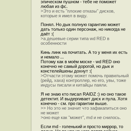
эпическом пушном - тебе не поможет
любая из фс.
>Это и есть "плохие отказы" дисков,
которые я имел в виду.
Понял. Но дык полную гарантию может
дать только один персонаж, но никогда не
даёт :(
>а дешевые серии типа wd RED в
особенности
Кинь линк на почитать. А то у меня их есть
и немало ...
Потому как в моём моске - wd RED оно
конечно не самый дорогой, но дык и
констелейшены дохнут :(
>Отчасти этому может помочь правильный
(рейд, хаха) контроллер, но его, увы, тоже
индусы писали и китайцы паяли.
Я не знаю кто писал RAIDZ :) но оно такое
детектит. И выдергивает диск и пула. Хотя
конечно - см. про гарантии выше.
>> Но это не значит что зафакапиться оно
не может
>оно еще как "может", md и не снилось.
Если md - голенький и просто миррор, то