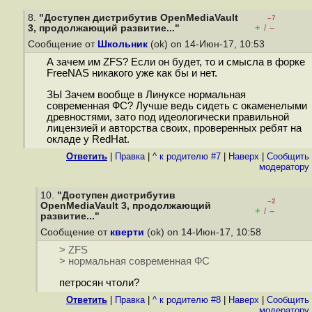
8.
"Доступен дистрибутив OpenMediaVault
–7
+
–
3, продолжающий развитие..."
/
Сообщение от
Школьник
(ok) on 14-Июн-17, 10:53
А зачем им ZFS? Если он будет, то и смысла в форке
FreeNAS никакого уже как бы и нет.
ЗЫ Зачем вообще в Линуксе нормальная
современная ФС? Лучше ведь сидеть с окаменелыми
древностями, зато под идеологически правильной
лицензией и авторства своих, проверенных ребят на
окладе у RedHat.
Ответить
|
Правка
|
^ к родителю #7
|
Наверх
|
Cообщить
модератору
10.
"Доступен дистрибутив
–2
OpenMediaVault 3, продолжающий
+
–
/
развитие..."
Сообщение от
кверти
(ok) on 14-Июн-17, 10:58
> ZFS
> нормальная современная ФС
петросян чтоли?
Ответить
|
Правка
|
^ к родителю #8
|
Наверх
|
Cообщить
модератору