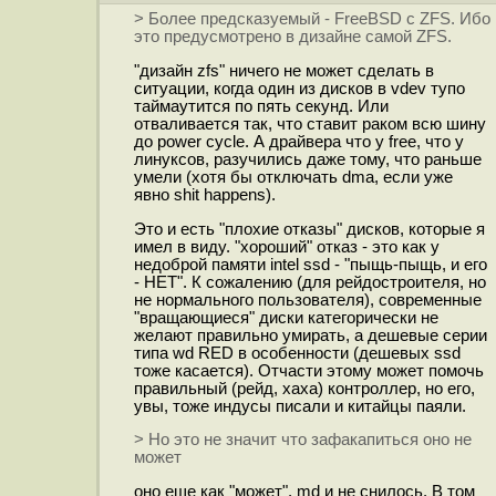
> Более предсказуемый - FreeBSD c ZFS. Ибо
это предусмотрено в дизайне самой ZFS.
"дизайн zfs" ничего не может сделать в
ситуации, когда один из дисков в vdev тупо
таймаутится по пять секунд. Или
отваливается так, что ставит раком всю шину
до power cycle. А драйвера что у free, что у
линуксов, разучились даже тому, что раньше
умели (хотя бы отключать dma, если уже
явно shit happens).
Это и есть "плохие отказы" дисков, которые я
имел в виду. "хороший" отказ - это как у
недоброй памяти intel ssd - "пыщь-пыщь, и его
- НЕТ". К сожалению (для рейдостроителя, но
не нормального пользователя), современные
"вращающиеся" диски категорически не
желают правильно умирать, а дешевые серии
типа wd RED в особенности (дешевых ssd
тоже касается). Отчасти этому может помочь
правильный (рейд, хаха) контроллер, но его,
увы, тоже индусы писали и китайцы паяли.
> Но это не значит что зафакапиться оно не
может
оно еще как "может", md и не снилось. В том