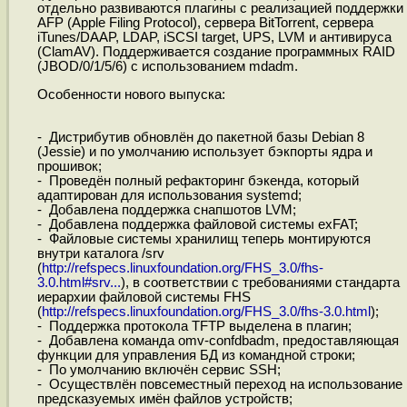
отдельно развиваются плагины с реализацией поддержки
AFP (Apple Filing Protocol), сервера BitTorrent, сервера
iTunes/DAAP, LDAP, iSCSI target, UPS, LVM и антивируса
(ClamAV). Поддерживается создание программных RAID
(JBOD/0/1/5/6) с использованием mdadm.
Особенности нового выпуска:
- Дистрибутив обновлён до пакетной базы Debian 8
(Jessie) и по умолчанию использует бэкпорты ядра и
прошивок;
- Проведён полный рефакторинг бэкенда, который
адаптирован для использования systemd;
- Добавлена поддержка снапшотов LVM;
- Добавлена поддержка файловой системы exFAT;
- Файловые системы хранилищ теперь монтируются
внутри каталога /srv
(
http://refspecs.linuxfoundation.org/FHS_3.0/fhs-
3.0.html#srv...
), в соответствии с требованиями стандарта
иерархии файловой системы FHS
(
http://refspecs.linuxfoundation.org/FHS_3.0/fhs-3.0.html
);
- Поддержка протокола TFTP выделена в плагин;
- Добавлена команда omv-confdbadm, предоставляющая
функции для управления БД из командной строки;
- По умолчанию включён сервис SSH;
- Осуществлён повсеместный переход на использование
предсказуемых имён файлов устройств;