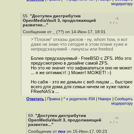
модератору
55.
"Доступен дистрибутив
–2
OpenMediaVault 3, продолжающий
+
–
/
развитие..."
Сообщение от
_
(??) on 14-Июн-17, 18:01
>"Плохие" отказы дисков - ну, whom how, я вот
даже не знаю что сегодня в этом плане хуже и
непредсказуемей - линуксы или freebsd
Более предсказуемый - FreeBSD c ZFS. Ибо это
предусмотрено в дизайне самой ZFS.
Но это не значит что зафакапиться оно не может
... я же оптимист! :) Может! МОЖЕТ! :-)
Но сабж - это же демьян с веб-лицом ... быстрее
всего для дома для семьи ничем не хуже папки
FReeNAS'а ...
Ответить
|
Правка
|
^ к родителю #34
|
Наверх
|
Cообщить
модератору
69.
"Доступен дистрибутив
+5
OpenMediaVault 3, продолжающий
+
–
/
развитие..."
Сообщение от
пох
on 15-Июн-17, 00:23