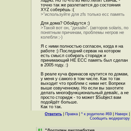
ладно. Но то что из него лепят сейчас -
точно так же разлетается до состояния
ХYZ соберёшь :(
>"используйте для zfs только ecc память
Для дома? Обойдутся :)
>Такой вот он, "дизайн". (авторов solaris, по
понятным причинам, проблемы негров не
колебли ;-)
Я с ними полностью согласен, когда я на
работе :) Последний сервак на котором
есть смысл собирать сторадж и
принимающий НЕ ECC память был сделан
в 2005 году. :)
В реале куча фринасов крутится по домам,
у меня у самого в том числе. Как то так
выходит что проблем с ними нет. Вопреки
выше озвученному. Но если вы захотите
делать многофункциональный девайс, а не
просто сторидж - то может $Subject вам
подойдёт больше.
Как то так.
Ответить
|
Правка
|
^ к родителю #69
|
Наверх
|
Cообщить модератору
81
.
"Доступен дистрибутив