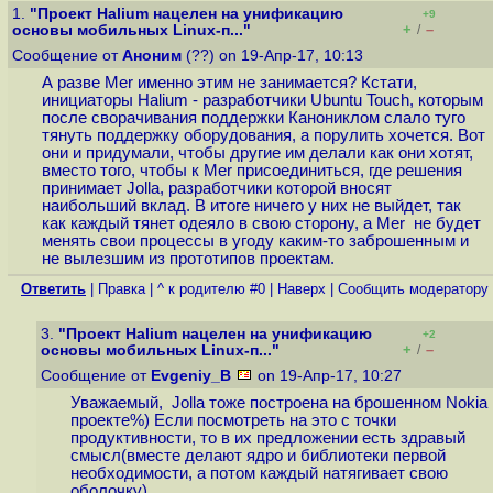
1.
"Проект Halium нацелен на унификацию
+9
+
–
основы мобильных Linux-п..."
/
Сообщение от
Аноним
(??) on 19-Апр-17, 10:13
А разве Mer именно этим не занимается? Кстати,
инициаторы Halium - разработчики Ubuntu Touch, которым
после сворачивания поддержки Канониклом слало туго
тянуть поддержку оборудования, а порулить хочется. Вот
они и придумали, чтобы другие им делали как они хотят,
вместо того, чтобы к Mer присоединиться, где решения
принимает Jolla, разработчики которой вносят
наибольший вклад. В итоге ничего у них не выйдет, так
как каждый тянет одеяло в свою сторону, а Mer не будет
менять свои процессы в угоду каким-то заброшенным и
не вылезшим из прототипов проектам.
Ответить
|
Правка
|
^ к родителю #0
|
Наверх
|
Cообщить модератору
3.
"Проект Halium нацелен на унификацию
+2
+
–
основы мобильных Linux-п..."
/
Сообщение от
Evgeniy_B
on 19-Апр-17, 10:27
Уважаемый, Jolla тоже построена на брошенном Nokia
проекте%) Если посмотреть на это с точки
продуктивности, то в их предложении есть здравый
смысл(вместе делают ядро и библиотеки первой
необходимости, а потом каждый натягивает свою
оболочку)