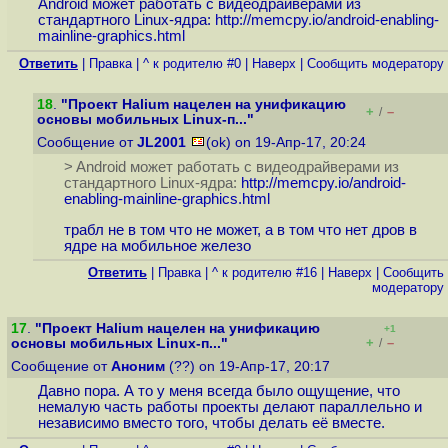
Android может работать с видеодрайверами из
стандартного Linux-ядра:
http://memcpy.io/android-enabling-
mainline-graphics.html
Ответить
|
Правка
|
^ к родителю #0
|
Наверх
|
Cообщить модератору
18
.
"Проект Halium нацелен на унификацию
+
–
/
основы мобильных Linux-п..."
Сообщение от
JL2001
(ok) on 19-Апр-17, 20:24
> Android может работать с видеодрайверами из
стандартного Linux-ядра:
http://memcpy.io/android-
enabling-mainline-graphics.html
трабл не в том что не может, а в том что нет дров в
ядре на мобильное железо
Ответить
|
Правка
|
^ к родителю #16
|
Наверх
|
Cообщить
модератору
17
.
"Проект Halium нацелен на унификацию
+1
+
–
основы мобильных Linux-п..."
/
Сообщение от
Аноним
(??) on 19-Апр-17, 20:17
Давно пора. А то у меня всегда было ощущение, что
немалую часть работы проекты делают параллельно и
независимо вместо того, чтобы делать её вместе.