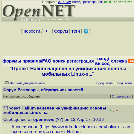
Профиль:
Аноним
(
вход
|
регистрация
)
неRU
opennet.me
[
новости
/
+++
|
форум
|
теги
|
]
вход/
форумы
правила/FAQ
поиск
регистрация
слежка
выход
"Проект Halium нацелен на унификацию основы
мобильных Linux-п..."
Вариант для распечатки
Пред. тема
|
След. тема
Форум
Разговоры, обсуждение новостей
Изначальное сообщение
[
Отслеживать
]
"Проект Halium нацелен на унификацию основы
+
–
/
мобильных Linux-п..."
Сообщение от
opennews
(??) on 19-Апр-17, 10:13
Анонсирован (
https://www.xda-developers.com/halium-is-an-
open-source-proj...
/) проект Halium