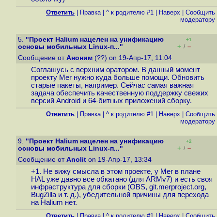
Ответить
|
Правка
|
^ к родителю #1
|
Наверх
|
Cообщить
модератору
5.
"Проект Halium нацелен на унификацию
+1
+
–
основы мобильных Linux-п..."
/
Сообщение от
Аноним
(??) on 19-Апр-17, 11:04
Соглашусь с верхним оратором. В данный момент
проекту Mer нужно куда больше помощи. Обновить
старые пакеты, например. Сейчас самая важная
задача обеспечить качественную поддержку свежих
версий Android и 64-битных приложений сборку.
Ответить
|
Правка
|
^ к родителю #1
|
Наверх
|
Cообщить
модератору
9.
"Проект Halium нацелен на унификацию
+2
+
–
основы мобильных Linux-п..."
/
Сообщение от
Anolit
on 19-Апр-17, 13:34
+1. Не вижу смысла в этом проекте, у Mer в плане
HAL уже давно все обкатано (для ARMv7) и есть своя
инфраструктура для сборки (OBS, git.merproject.org,
BugZilla и т. д.), убедительной причины для перехода
на Halium нет.
Ответить
|
Правка
|
^ к родителю #1
|
Наверх
|
Cообщить