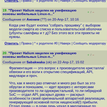
Ответить
|
Правка
|
^ к родителю #0
|
Наверх
|
Cообщить модератору
19
.
"Проект Halium нацелен на унификацию
+
–
/
основы мобильных Linux-п..."
Сообщение от
Аноним
(??) on 20-Апр-17, 10:16
Когда уже будет кнопка "собрать прошивку" с выбором
модели смарта из списка и пользовательской оболочки
(убунты саилфиш и т д)? Без этого все эти проекты не
нужны.
Ответить
|
Правка
|
^ к родителю #0
|
Наверх
|
Cообщить модератору
20
.
"Проект Halium нацелен на унификацию
+
–
/
основы мобильных Linux-п..."
Сообщение от
Sabakwaka
(ok) on 22-Апр-17, 15:02
Фрагментация — это вопрос к производителю кристалла/
обвязки и его воли к открытию спецификаций, API,
мидлвари и проч.
Что, как я много раз отмечал и много раз был за это
обруган и поношаем, — идет вразрез с интересами
производителя то ли однокристальной, то ли гибридной
SoC — отдал API, раскрыл дрова — раскрыл
особенности своей оригинальной аппаратной реализации,
генерирующей основной поток нищенской(!) прибыли.
Отдал дрова — в один день уехал в миллионные по