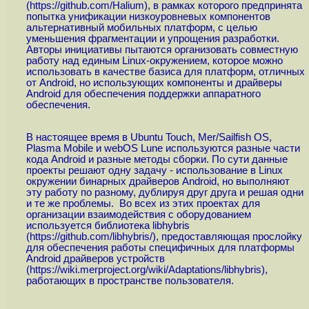
(
https://github.com/Halium
), в рамках которого предпринята
попытка унификации низкоуровневых компонентов
альтернативный мобильных платформ, с целью
уменьшения фрагментации и упрощения разработки.
Авторы инициативы пытаются организовать совместную
работу над единым Linux-окружением, которое можно
использовать в качестве базиса для платформ, отличных
от Android, но использующих компоненты и драйверы
Android для обеспечения поддержки аппаратного
обеспечения.
В настоящее время в Ubuntu Touch, Mer/Sailfish OS,
Plasma Mobile и webOS Lune используются разные части
кода Android и разные методы сборки. По сути данные
проекты решают одну задачу - использование в Linux
окружении бинарных драйверов Android, но выполняют
эту работу по разному, дублируя друг друга и решая одни
и те же проблемы. Во всех из этих проектах для
организации взаимодействия с оборудованием
используется библиотека libhybris
(
https://github.com/libhybris
/), предоставляющая прослойку
для обеспечения работы специфичных для платформы
Android драйверов устройств
(
https://wiki.merproject.org/wiki/Adaptations/libhybris
),
работающих в пространстве пользователя.