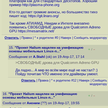
платформ как для стандартных десктопов. Хороший
пример
http://plasma-phone.org
Кто-то делает громкие анонсы, но большинство тихо
пишет код:
https://git.linaro.org
/
Так кроме АТИ/АМД, Нвидии и Интеля внезапно
появились СВОБОДНЫЕ дрова для Qualcomm Adreno
GPU
https://mesamatrix.net
/
Ответить
|
Правка
|
^ к родителю #0
|
Наверх
|
Cообщить модератору
15.
"Проект Halium нацелен на унификацию
+
–
/
основы мобильных Linux-п..."
Сообщение от
A.Stahl
(ok) on 19-Апр-17, 17:14
>СВОБОДНЫЕ дрова для Qualcomm Adreno GPU
Да ладно... А мир во всём мире ещё не настал? :)
Пойду почитаю ЧТО именно эти драйверы умеют.
Ответить
|
Правка
|
^ к родителю #12
|
Наверх
|
Cообщить
модератору
16.
"Проект Halium нацелен на унификацию
+
–
/
основы мобильных Linux-п..."
Сообщение от
Аноним
(??) on 19-Апр-17, 19:55