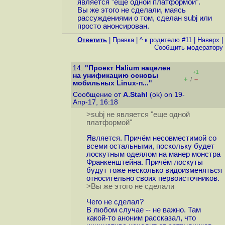
является "еще одной платформой".
Вы же этого не сделали, маясь
рассуждениями о том, сделан subj или
просто анонсирован.
Ответить
|
Правка
|
^ к родителю #11
|
Наверх
|
Cообщить модератору
14.
"Проект Halium нацелен
+1
на унификацию основы
+
–
/
мобильных Linux-п..."
Сообщение от
A.Stahl
(ok) on 19-
Апр-17, 16:18
>subj не является "еще одной
платформой"
Является. Причём несовместимой со
всеми остальными, поскольку будет
лоскутным одеялом на манер монстра
Франкенштейна. Причём лоскуты
будут тоже несколько видоизменяться
относительно своих первоисточников.
>Вы же этого не сделали
Чего не сделал?
В любом случае -- не важно. Там
какой-то аноним рассказал, что