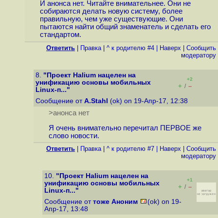
И анонса нет. Читайте внимательнее. Они не
собираются делать новую систему, более
правильную, чем уже существующие. Они
пытаются найти общий знаменатель и сделать его
стандартом.
Ответить
|
Правка
|
^ к родителю #4
|
Наверх
|
Cообщить
модератору
8.
"Проект Halium нацелен на
+2
унификацию основы мобильных
+
–
/
Linux-п..."
Сообщение от
A.Stahl
(ok) on 19-Апр-17, 12:38
>анонса нет
Я очень внимательно перечитал ПЕРВОЕ же
слово новости.
Ответить
|
Правка
|
^ к родителю #7
|
Наверх
|
Cообщить
модератору
10.
"Проект Halium нацелен на
+1
унификацию основы мобильных
+
–
/
Linux-п..."
Сообщение от
тоже Аноним
(ok) on 19-
Апр-17, 13:48