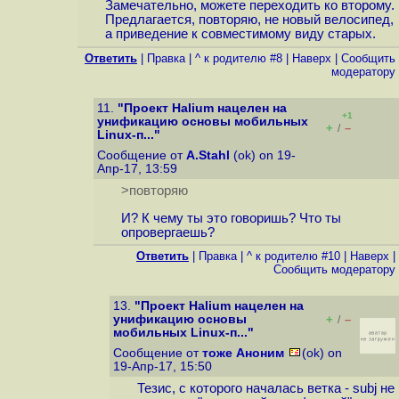
Замечательно, можете переходить ко второму.
Предлагается, повторяю, не новый велосипед,
а приведение к совместимому виду старых.
Ответить
|
Правка
|
^ к родителю #8
|
Наверх
|
Cообщить
модератору
11.
"Проект Halium нацелен на
+1
унификацию основы мобильных
+
–
/
Linux-п..."
Сообщение от
A.Stahl
(ok) on 19-
Апр-17, 13:59
>повторяю
И? К чему ты это говоришь? Что ты
опровергаешь?
Ответить
|
Правка
|
^ к родителю #10
|
Наверх
|
Cообщить модератору
13.
"Проект Halium нацелен на
унификацию основы
+
–
/
мобильных Linux-п..."
Сообщение от
тоже Аноним
(ok) on
19-Апр-17, 15:50
Тезис, с которого началась ветка - subj не