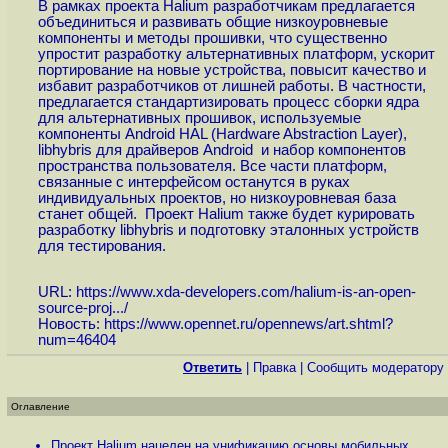
В рамках проекта Halium разработчикам предлагается
объединиться и развивать общие низкоуровневые
компоненты и методы прошивки, что существенно
упростит разработку альтернативных платформ, ускорит
портирование на новые устройства, повысит качество и
избавит разработчиков от лишней работы. В частности,
предлагается стандартизировать процесс сборки ядра
для альтернативных прошивок, используемые
компоненты Android HAL (Hardware Abstraction Layer),
libhybris для драйверов Android и набор компонентов
пространства пользователя. Все части платформ,
связанные с интерфейсом останутся в руках
индивидуальных проектов, но низкоуровневая база
станет общей. Проект Halium также будет курировать
разработку libhybris и подготовку эталонных устройств
для тестирования.
URL:
https://www.xda-developers.com/halium-is-an-open-
source-proj...
/
Новость:
https://www.opennet.ru/opennews/art.shtml?
num=46404
Ответить
|
Правка
|
Cообщить модератору
Оглавление
Проект Halium нацелен на унификацию основы мобильных