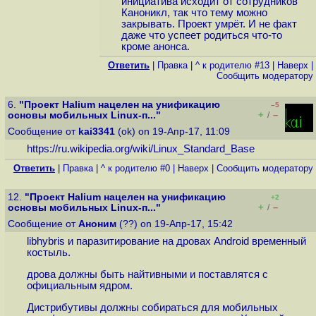
инициатива исходит от сотрудников
Каноникл, так что тему можно
закрывать. Проект умрёт. И не факт
даже что успеет родиться что-то
кроме анонса.
Ответить
|
Правка
|
^ к родителю #13
|
Наверх
|
Cообщить модератору
6.
"Проект Halium нацелен на унификацию
–5
+
–
основы мобильных Linux-п..."
/
Сообщение от
kai3341
(ok) on 19-Апр-17, 11:09
https://ru.wikipedia.org/wiki/Linux_Standard_Base
Ответить
|
Правка
|
^ к родителю #0
|
Наверх
|
Cообщить модератору
12.
"Проект Halium нацелен на унификацию
+2
+
–
основы мобильных Linux-п..."
/
Сообщение от
Аноним
(??) on 19-Апр-17, 15:42
libhybris и паразитирование на дровах Android временный
костыль.
дрова должны быть найтивными и поставлятся с
официальным ядром.
Дистрибутивы должны собираться для мобильных