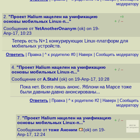
модератору
2.
"Проект Halium нацелен на унификацию
+9
+
–
основы мобильных Linux-п..."
/
Сообщение от
YetAnotherOnanym
(ok) on 19-
Апр-17, 10:23
Теперь есть N+1 конкурирующих Linux-платформ для
мобильных устройств.
Ответить
|
Правка
|
^ к родителю #0
|
Наверх
|
Cообщить модератору
4.
"Проект Halium нацелен на унификацию
+
–
/
основы мобильных Linux-п..."
Сообщение от
A.Stahl
(ok) on 19-Апр-17, 10:28
Пока нет. Всего лишь анонс. Яблони на Марсе тоже
были давным-давно анонсированы...
Ответить
|
Правка
|
^ к родителю #2
|
Наверх
|
Cообщить
модератору
7.
"Проект Halium нацелен на унификацию
+
–
/
основы мобильных Linux-п..."
Сообщение от
тоже Аноним
(ok) on 19-
Апр-17, 12:24