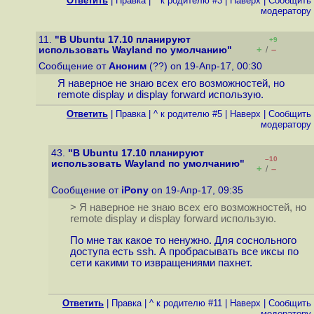
Ответить
|
Правка
|
^ к родителю #3
|
Наверх
|
Cообщить
модератору
11.
"В Ubuntu 17.10 планируют
+9
+
–
использовать Wayland по умолчанию"
/
Сообщение от
Аноним
(??) on 19-Апр-17, 00:30
Я наверное не знаю всех его возможностей, но
remote display и display forward использую.
Ответить
|
Правка
|
^ к родителю #5
|
Наверх
|
Cообщить
модератору
43.
"В Ubuntu 17.10 планируют
–10
использовать Wayland по умолчанию"
+
–
/
Сообщение от
iPony
on 19-Апр-17, 09:35
> Я наверное не знаю всех его возможностей, но
remote display и display forward использую.
По мне так какое то ненужно. Для соснольного
доступа есть ssh. А пробрасывать все иксы по
сети какими то извращениями пахнет.
Ответить
|
Правка
|
^ к родителю #11
|
Наверх
|
Cообщить
модератору