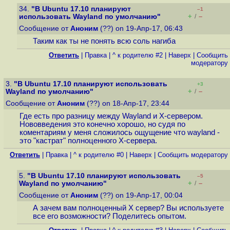
34.
"В Ubuntu 17.10 планируют
–1
+
–
использовать Wayland по умолчанию"
/
Сообщение от
Аноним
(??) on 19-Апр-17, 06:43
Таким как ты не понять всю соль нагиба
Ответить
|
Правка
|
^ к родителю #2
|
Наверх
|
Cообщить
модератору
3.
"В Ubuntu 17.10 планируют использовать
+3
+
–
Wayland по умолчанию"
/
Сообщение от
Аноним
(??) on 18-Апр-17, 23:44
Где есть про разницу между Wayland и X-сервером.
Нововведения это конечно хорошо, но судя по
коментариям у меня сложилось ощущение что wayland -
это "кастрат" полноценного X-сервера.
Ответить
|
Правка
|
^ к родителю #0
|
Наверх
|
Cообщить модератору
5.
"В Ubuntu 17.10 планируют использовать
–5
+
–
Wayland по умолчанию"
/
Сообщение от
Аноним
(??) on 19-Апр-17, 00:04
А зачем вам полноценный X сервер? Вы используете
все его возможности? Поделитесь опытом.