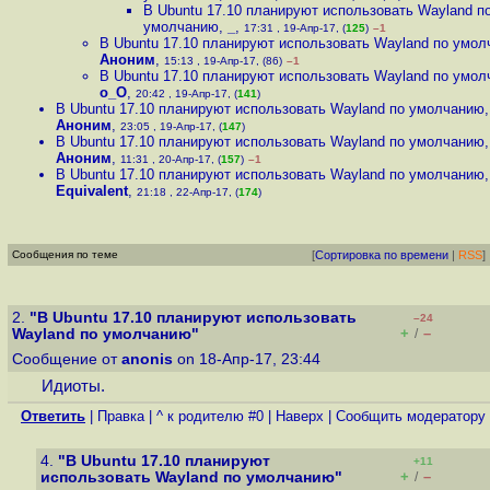
В Ubuntu 17.10 планируют использовать Wayland п
умолчанию
,
_
,
17:31 , 19-Апр-17, (
125
)
–1
В Ubuntu 17.10 планируют использовать Wayland по умо
Аноним
,
15:13 , 19-Апр-17, (86)
–1
В Ubuntu 17.10 планируют использовать Wayland по умо
o_O
,
20:42 , 19-Апр-17, (
141
)
В Ubuntu 17.10 планируют использовать Wayland по умолчанию
,
Аноним
,
23:05 , 19-Апр-17, (
147
)
В Ubuntu 17.10 планируют использовать Wayland по умолчанию
,
Аноним
,
11:31 , 20-Апр-17, (
157
)
–1
В Ubuntu 17.10 планируют использовать Wayland по умолчанию
Equivalent
,
21:18 , 22-Апр-17, (
174
)
Сообщения по теме
[
Сортировка по времени
|
RSS
]
2.
"В Ubuntu 17.10 планируют использовать
–24
+
–
Wayland по умолчанию"
/
Сообщение от
anonis
on 18-Апр-17, 23:44
Идиоты.
Ответить
|
Правка
|
^ к родителю #0
|
Наверх
|
Cообщить модератору
4.
"В Ubuntu 17.10 планируют
+11
+
–
использовать Wayland по умолчанию"
/