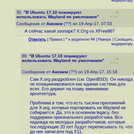
модератору
35.
"В Ubuntu 17.10 планируют
+9
+
–
использовать Wayland по умолчанию"
/
Сообщение от
Аноним
(??) on 19-Апр-17, 07:03
А сейчас какой зоопарк? X.Org vs XFree86?
Ответить
|
Правка
|
^ к родителю #4
|
Наверх
|
Cообщить
модератору
88.
"В Ubuntu 17.10 планируют
–1
использовать Wayland по умолчанию"
+
–
/
Сообщение от
Аноним
(??) on 19-Апр-17, 15:18
Сам X.org раздроблен (см. OpenBSD). Он никогда
не позиционировался как единая система для
всех. Его держит на плаву вменяемая
архитектура.
Проблема в том, что есть тысячи приложений
для X.org, которые портировать на Wayland не
собирается. Да, это в основном legacy, без
поддержки оригинального разработчика. Вся
надежда на молодых разработчиков, которые
последующие 20 лет будут переписывать то, что
до них написали под X11.