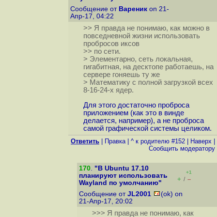
Сообщение от
Вареник
on 21-
Апр-17, 04:22
>> Я правда не понимаю, как можно в
повседневной жизни использовать
пробросов иксов
>> по сети.
> Элементарно, сеть локальная,
гигабитная, на десктопе работаешь, на
сервере гоняешь ту же
> Математику с полной загрузкой всех
8-16-24-х ядер.
Для этого достаточно проброса
приложением (как это в винде
делается, например), а не проброса
самой графической системы целиком.
Ответить
|
Правка
|
^ к родителю #152
|
Наверх
|
Cообщить модератору
170
.
"В Ubuntu 17.10
+1
планируют использовать
+
–
/
Wayland по умолчанию"
Сообщение от
JL2001
(ok) on
21-Апр-17, 20:02
>>> Я правда не понимаю, как