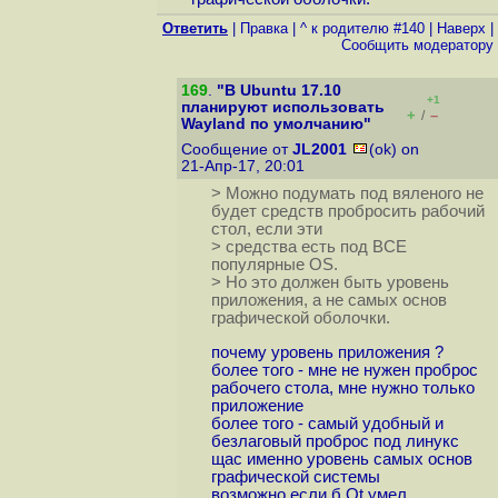
Ответить
|
Правка
|
^ к родителю #140
|
Наверх
|
Cообщить модератору
169
.
"В Ubuntu 17.10
+1
планируют использовать
+
–
/
Wayland по умолчанию"
Сообщение от
JL2001
(ok) on
21-Апр-17, 20:01
> Можно подумать под вяленого не
будет средств пробросить рабочий
стол, если эти
> средства есть под ВСЕ
популярные OS.
> Но это должен быть уровень
приложения, а не самых основ
графической оболочки.
почему уровень приложения ?
более того - мне не нужен проброс
рабочего стола, мне нужно только
приложение
более того - самый удобный и
безлаговый проброс под линукс
щас именно уровень самых основ
графической системы
возможно если б Qt умел