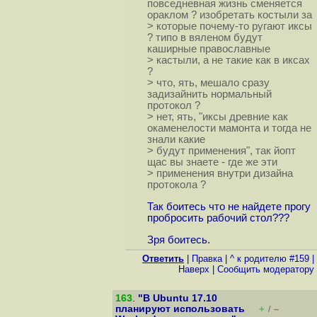
повседневная жизнь сменяется
ораклом ? изобретать костыли за
> которые почему-то ругают иксы
? типо в вяленом будут
каширные православные
> кастыли, а не такие как в иксах
?
> что, ять, мешало сразу
задизайнить нормальный
протокол ?
> нет, ять, "иксы древние как
окаменелости мамонта и тогда не
знали какие
> будут применения", так йопт
щас вы знаете - где же эти
> применения внутри дизайна
протокола ?
Так боитесь что не найдете прогу
пробросить рабочий стол???
Зря боитесь.
Ответить
|
Правка
|
^ к родителю #159
|
Наверх
|
Cообщить модератору
163
.
"В Ubuntu 17.10
планируют использовать
+
–
/