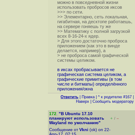
можно в повседневной жизни
использовать пробросов иксов
>>> по сети.
>> Элементарно, сеть локальная,
гигабитная, на десктопе работаешь,
на сервере гоняешь ту же
>> Математику с полной загрузкой
всех 8-16-24-х ядер.
> Для этого достаточно проброса
приложением (как это в винде
делается, например), а
> не проброса самой графической
системы целиком.
в иксах пробрасывается не
графическая система целиком, а
графические примитивы (в том
числе и битмапы) определённого
приложения/окна
Ответить
|
Правка
|
^ к родителю #167
|
Наверх
|
Cообщить модератору
172
.
"В Ubuntu 17.10
планируют использовать
+
–
/
Wayland по умолчанию"
Сообщение от
Vkni
(ok) on 22-
Апр-17, 07:15