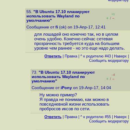
55.
"В Ubuntu 17.10 планируют
+1
использовать Wayland по
+
–
/
умолчанию"
Сообщение от
fi
(ok) on 19-Апр-17, 12:41
для лошадей оно конечно так, но в целом
очень удобно. Конечно сейчас сетевая
прозрачность требуется куда на большем
уровне чем раннее - но это еще надо делать.
Ответить
|
Правка
|
^ к родителю #43
|
Наверх
|
Cообщить модератору
73.
"В Ubuntu 17.10 планируют
–4
использовать Wayland по
+
–
/
умолчанию"
Сообщение от
iPony
on 19-Апр-17, 14:04
Ну можно пример?
Я правда не понимаю, как можно в
повседневной жизни использовать
пробросов иксов по сети.
Ответить
|
Правка
|
^ к родителю #55
|
Наверх
|
Cообщить модератору