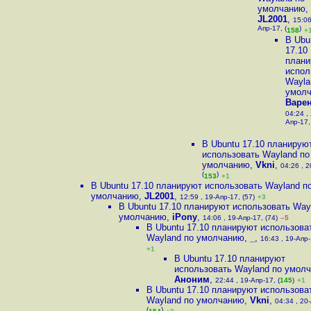
умолчанию
,
JL2001
,
15:06
Апр-17, (
)
158
+
В Ubu
17.10
плани
испол
Wayla
умол
Варе
04:24 ,
Апр-17,
В Ubuntu 17.10 планирую
использовать Wayland по
умолчанию
,
Vkni
,
04:26 , 2
(
)
153
+1
В Ubuntu 17.10 планируют использовать Wayland п
умолчанию
,
JL2001
,
12:59 , 19-Апр-17, (57)
+3
В Ubuntu 17.10 планируют использовать Way
умолчанию
,
iPony
,
14:06 , 19-Апр-17, (74)
–5
В Ubuntu 17.10 планируют использова
Wayland по умолчанию
,
_
,
16:43 , 19-Апр-
+1
В Ubuntu 17.10 планируют
использовать Wayland по умол
Аноним
,
22:44 , 19-Апр-17, (
145
)
+1
В Ubuntu 17.10 планируют использова
Wayland по умолчанию
,
Vkni
,
04:34 , 20
(
)