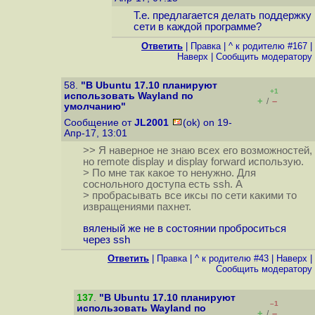
Т.е. предлагается делать поддержку
сети в каждой программе?
Ответить
|
Правка
|
^ к родителю #167
|
Наверх
|
Cообщить модератору
58.
"В Ubuntu 17.10 планируют
+1
использовать Wayland по
+
–
/
умолчанию"
Сообщение от
JL2001
(ok) on 19-
Апр-17, 13:01
>> Я наверное не знаю всех его возможностей,
но remote display и display forward использую.
> По мне так какое то ненужно. Для
соснольного доступа есть ssh. А
> пробрасывать все иксы по сети какими то
извращениями пахнет.
вяленый же не в состоянии проброситься
через ssh
Ответить
|
Правка
|
^ к родителю #43
|
Наверх
|
Cообщить модератору
137
.
"В Ubuntu 17.10 планируют
–1
использовать Wayland по
+
–
/