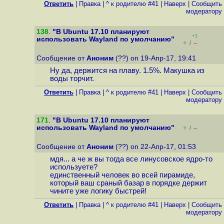
Ответить
|
Правка
|
^ к родителю #41
|
Наверх
|
Cообщить
модератору
138
.
"В Ubuntu 17.10 планируют
+1
использовать Wayland по умолчанию"
+
–
/
Сообщение от
Аноним
(??) on 19-Апр-17, 19:41
Ну да, держится на плаву. 1.5%. Макушка из
воды торчит.
Ответить
|
Правка
|
^ к родителю #41
|
Наверх
|
Cообщить
модератору
171
.
"В Ubuntu 17.10 планируют
использовать Wayland по умолчанию"
+
–
/
Сообщение от
Аноним
(??) on 22-Апр-17, 01:53
мдя... а че ж вы тогда все линусовское ядро-то
используете?
единственный человек во всей пирамиде,
который ваш сраный базар в порядке держит
чините уже логику быстрей!
Ответить
|
Правка
|
^ к родителю #41
|
Наверх
|
Cообщить
модератору