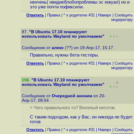
неочень( нвидиеблобопроблемы эс южуал) но и
это уже почти пофиксили.
Ответить
|
Правка
|
^ к родителю #31
|
Наверх
|
Cообщить
модератору
87.
"В Ubuntu 17.10 планируют
использовать Wayland по умолчанию"
+
–
/
Сообщение от
алекс
(??) on 19-Апр-17, 15:17
Правильно, нужны бета-тестеры.
Ответить
|
Правка
|
^ к родителю #31
|
Наверх
|
Cообщить
модератору
156
.
"В Ubuntu 17.10 планируют
–1
использовать Wayland по умолчанию"
+
–
/
Сообщение от
Очередной аноним
on 20-
Апр-17, 08:54
> Чего правильного то? Вяленый неготов.
С таким подходом, как у Вас, он никогда не будет
готов
Ответить
|
Правка
|
^ к родителю #31
|
Наверх
|
Cообщить