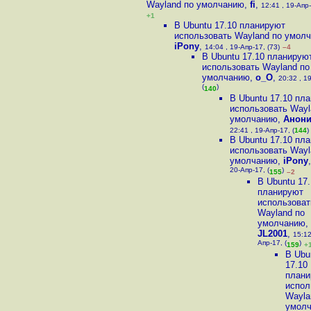
Wayland по умолчанию
,
fi
,
12:41 , 19-Апр-
+1
В Ubuntu 17.10 планируют
использовать Wayland по умол
iPony
,
14:04 , 19-Апр-17, (73)
–4
В Ubuntu 17.10 планирую
использовать Wayland по
умолчанию
,
o_O
,
20:32 , 1
(
)
140
В Ubuntu 17.10 пл
использовать Wayl
умолчанию
,
Анон
22:41 , 19-Апр-17, (
144
)
В Ubuntu 17.10 пл
использовать Wayl
умолчанию
,
iPony
20-Апр-17, (
)
155
–2
В Ubuntu 17
планируют
использоват
Wayland по
умолчанию
,
JL2001
,
15:12
Апр-17, (
)
159
+
В Ubu
17.10
плани
испол
Wayla
умол