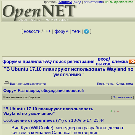
Профиль:
Аноним
(
вход
|
регистрация
)
неRU
opennet.me
[
новости
/
+++
|
форум
|
теги
|
]
вход/
форумы
правила/FAQ
поиск
регистрация
слежка
выход
"В Ubuntu 17.10 планируют использовать Wayland по
умолчанию"
Вариант для распечатки
Пред. тема
|
След. тема
Форум
Разговоры, обсуждение новостей
Изначальное сообщение
[
Отслеживать
]
"В Ubuntu 17.10 планируют использовать
+
–
/
Wayland по умолчанию"
Сообщение от
opennews
(??) on 18-Апр-17, 23:44
Вил Кук (Will Cooke), менеджер по разработке дескоп-
систем в компании Canonical, подтвердил