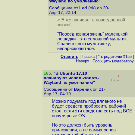
Wayland по умолчанию"
Сообщение от
Led
(ok) on 20-
Апр-17, 22:14
> Я же написал "в повседневной
жизни".
"Повседневная жизнь" маленькой
лошадки - это сплошной мультик.
Свали в свою мультяшку,
непарнокопытное.
Ответить
|
Правка
|
^ к родителю #155
|
Наверх
|
Cообщить модератору
165
.
"В Ubuntu 17.10
–1
планируют использовать
+
–
/
Wayland по умолчанию"
Сообщение от
Вареник
on 21-
Апр-17, 04:19
Можно подумать под вяленого не
будет средств пробросить рабочий
стол, если эти средства есть под ВСЕ
популярные OS.
Но это должен быть уровень
приложения, а не самых основ
графической оболочки.