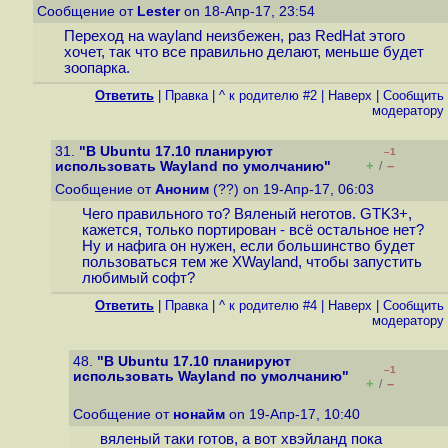
Сообщение от
Lester
on 18-Апр-17, 23:54
Переход на wayland неизбежен, раз RedHat этого
хочет, так что все правильно делают, меньше будет
зоопарка.
Ответить
|
Правка
|
^ к родителю #2
|
Наверх
|
Cообщить
модератору
31.
"В Ubuntu 17.10 планируют
–1
+
–
использовать Wayland по умолчанию"
/
Сообщение от
Аноним
(??) on 19-Апр-17, 06:03
Чего правильного то? Вяленый неготов. GTK3+,
кажется, только портирован - всё остальное нет?
Ну и нафига он нужен, если большинство будет
пользоваться тем же XWayland, чтобы запустить
любимый софт?
Ответить
|
Правка
|
^ к родителю #4
|
Наверх
|
Cообщить
модератору
48.
"В Ubuntu 17.10 планируют
–1
использовать Wayland по умолчанию"
+
–
/
Сообщение от
нонайм
on 19-Апр-17, 10:40
вяленый таки готов, а вот хвэйланд пока