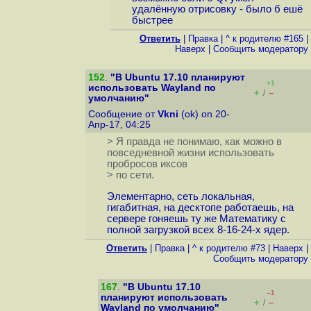
удалённую отрисовку - было б ешё
быстрее
Ответить
|
Правка
|
^ к родителю #165
|
Наверх
|
Cообщить модератору
152
.
"В Ubuntu 17.10 планируют
+1
использовать Wayland по
+
–
/
умолчанию"
Сообщение от
Vkni
(ok) on 20-
Апр-17, 04:25
> Я правда не понимаю, как можно в
повседневной жизни использовать
пробросов иксов
> по сети.
Элементарно, сеть локальная,
гигабитная, на десктопе работаешь, на
сервере гоняешь ту же Математику с
полной загрузкой всех 8-16-24-х ядер.
Ответить
|
Правка
|
^ к родителю #73
|
Наверх
|
Cообщить модератору
167
.
"В Ubuntu 17.10
–1
планируют использовать
+
–
/
Wayland по умолчанию"