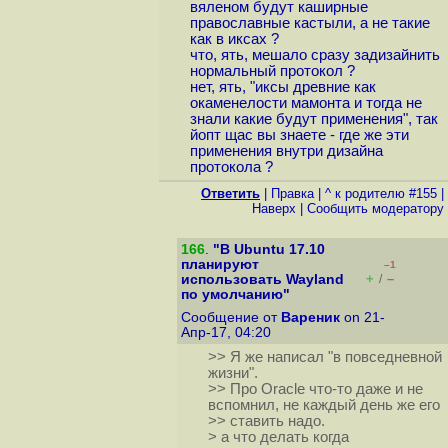
вяленом будут каширные
православные кастыли, а не такие
как в иксах ?
что, ять, мешало сразу задизайнить
нормальный протокол ?
нет, ять, "иксы древние как
окаменелости мамонта и тогда не
знали какие будут применения", так
йопт щас вы знаете - где же эти
применения внутри дизайна
протокола ?
Ответить
|
Правка
|
^ к родителю #155
|
Наверх
|
Cообщить модератору
166
.
"В Ubuntu 17.10
планируют
–1
+
–
использовать Wayland
/
по умолчанию"
Сообщение от
Вареник
on 21-
Апр-17, 04:20
>> Я же написал "в повседневной
жизни".
>> Про Oracle что-то даже и не
вспомнил, не каждый день же его
>> ставить надо.
> а что делать когда