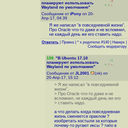
–2
планируют использовать
+
–
/
Wayland по умолчанию"
Сообщение от
iPony
on 20-
Апр-17, 04:39
Я же написал "в повседневной жизни".
Про Oracle что-то даже и не вспомнил,
не каждый день же его ставить надо.
Ответить
|
Правка
|
^ к родителю #140
|
Наверх
|
Cообщить модератору
159
.
"В Ubuntu 17.10
+1
планируют использовать
+
–
/
Wayland по умолчанию"
Сообщение от
JL2001
(ok) on
20-Апр-17, 15:12
> Я же написал "в повседневной
жизни".
> Про Oracle что-то даже и не
вспомнил, не каждый день же его
> ставить надо.
а что делать когда повседневная
жизнь сменяется ораклом ?
изобретать костыли за которые
почему-то ругают иксы ? типо в