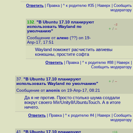
Ответить
|
Правка
|
^ к родителю #35
|
Наверх
|
Cообщить
модератору
132
.
"В Ubuntu 17.10 планируют
–2
использовать Wayland по
+
–
/
умолчанию"
Сообщение от
алекс
(??) on 19-
Апр-17, 17:51
Wayland поможет расчистить авгиевы
конюшны, простите софта
Ответить
|
Правка
|
^ к родителю #88
|
Наверх
|
Cообщить модератору
37.
"В Ubuntu 17.10 планируют
+
–
/
использовать Wayland по умолчанию"
Сообщение от
anonis
on 19-Апр-17, 08:21
Да я не против. Просто столько шума создали
вокруг своего Mir/Unity8/UbuntuTouch. А в итоге
ничего.
Ответить
|
Правка
|
^ к родителю #4
|
Наверх
|
Cообщить
модератору
41.
"В Ubuntu 17.10 планируют
+16