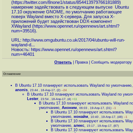
(
https://twitter.com/8none1/status/854413979766181889
)
намерение задействовать в следующем выпуске Ubuntu
17.10 окружение GNOME, по умолчанию работающее
поверх Wayland вместо X-сервера. Для запуска X-
приложений будет задействован DDX-компонент
XWayland (
https://www.opennet.ru/opennews/art.shtml?
num=39516
).
URL:
http://www.omgubuntu.co.uk/2017/04/ubuntu-will-run-
wayland-d...
Новость:
https://www.opennet.ru/opennews/art.shtml?
num=46401
Ответить
|
Правка
|
Cообщить модератору
Оглавление
В Ubuntu 17.10 планируют использовать Wayland по умолчанию
,
anonis
,
23:44 , 18-Апр-17, (2)
–24
В Ubuntu 17.10 планируют использовать Wayland по умо
Lester
,
23:54 , 18-Апр-17, (4)
+11
В Ubuntu 17.10 планируют использовать Wayland п
умолчанию
,
Аноним
,
06:03 , 19-Апр-17, (31)
–1
В Ubuntu 17.10 планируют использовать Way
умолчанию
,
нонайм
,
10:40 , 19-Апр-17, (48)
–1
В Ubuntu 17.10 планируют использовать Way
умолчанию
,
алекс
,
15:17 , 19-Апр-17, (87)
В Ubuntu 17.10 планируют использовать Way