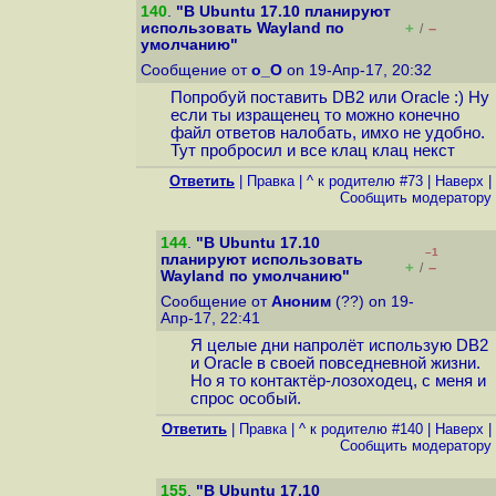
140
.
"В Ubuntu 17.10 планируют
использовать Wayland по
+
–
/
умолчанию"
Сообщение от
o_O
on 19-Апр-17, 20:32
Попробуй поставить DB2 или Oracle :) Ну
если ты изращенец то можно конечно
файл ответов налобать, имхо не удобно.
Тут пробросил и все клац клац некст
Ответить
|
Правка
|
^ к родителю #73
|
Наверх
|
Cообщить модератору
144
.
"В Ubuntu 17.10
–1
планируют использовать
+
–
/
Wayland по умолчанию"
Сообщение от
Аноним
(??) on 19-
Апр-17, 22:41
Я целые дни напролёт использую DB2
и Oracle в своей повседневной жизни.
Но я то контактёр-лозоходец, с меня и
спрос особый.
Ответить
|
Правка
|
^ к родителю #140
|
Наверх
|
Cообщить модератору
155
.
"В Ubuntu 17.10