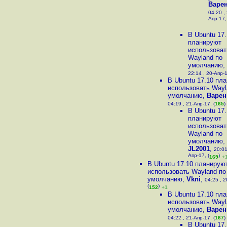
Варе
04:20 ,
Апр-17,
В Ubuntu 17
планируют
использоват
Wayland по
умолчанию
,
22:14 , 20-Апр-1
В Ubuntu 17.10 пл
использовать Wayl
умолчанию
,
Варен
04:19 , 21-Апр-17, (
165
)
В Ubuntu 17
планируют
использоват
Wayland по
умолчанию
,
JL2001
,
20:01
Апр-17, (
)
169
+
В Ubuntu 17.10 планирую
использовать Wayland по
умолчанию
,
Vkni
,
04:25 , 2
(
)
152
+1
В Ubuntu 17.10 пл
использовать Wayl
умолчанию
,
Варен
04:22 , 21-Апр-17, (
167
)
В Ubuntu 17