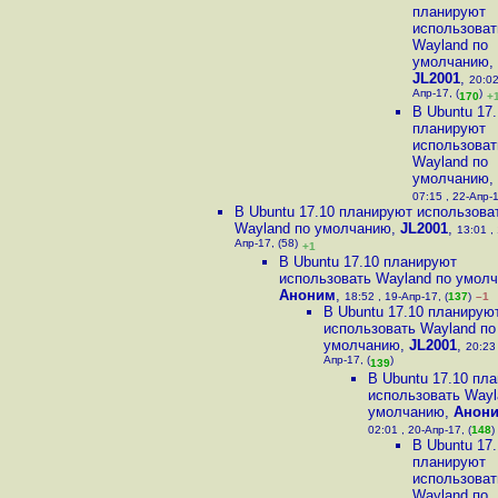
планируют
использоват
Wayland по
умолчанию
,
JL2001
,
20:02
Апр-17, (
)
170
+
В Ubuntu 17
планируют
использоват
Wayland по
умолчанию
,
07:15 , 22-Апр-1
В Ubuntu 17.10 планируют использова
Wayland по умолчанию
,
JL2001
,
13:01 ,
Апр-17, (58)
+1
В Ubuntu 17.10 планируют
использовать Wayland по умол
Аноним
,
18:52 , 19-Апр-17, (
137
)
–1
В Ubuntu 17.10 планирую
использовать Wayland по
умолчанию
,
JL2001
,
20:23 
Апр-17, (
)
139
В Ubuntu 17.10 пл
использовать Wayl
умолчанию
,
Анон
02:01 , 20-Апр-17, (
148
)
В Ubuntu 17
планируют
использоват
Wayland по