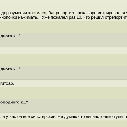
недоразумении хостился, баг репортил - пока зарегистрировался 
м кнопочки нажимать... Уже пожалел раз 10, что решил отрепортит
ного к..."
ного к..."
гитхаб.
ободного к..."
 а у вас он всё хипстерский. Не думаю что вы настолько тупы, т