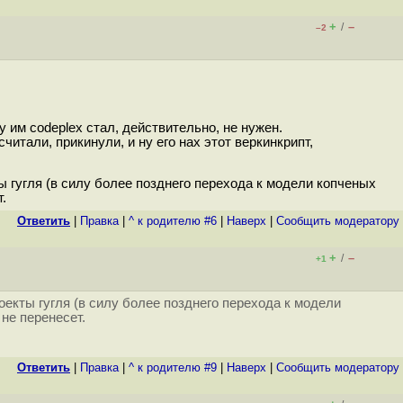
+
–
/
–2
 им codeplex стал, действительно, не нужен.
читали, прикинули, и ну его нaх этот веркинкрипт,
ы гугля (в силу более позднего перехода к модели копченых
.
Ответить
|
Правка
|
^ к родителю #6
|
Наверх
|
Cообщить модератору
+
–
/
+1
оекты гугля (в силу более позднего перехода к модели
 не перенесет.
Ответить
|
Правка
|
^ к родителю #9
|
Наверх
|
Cообщить модератору