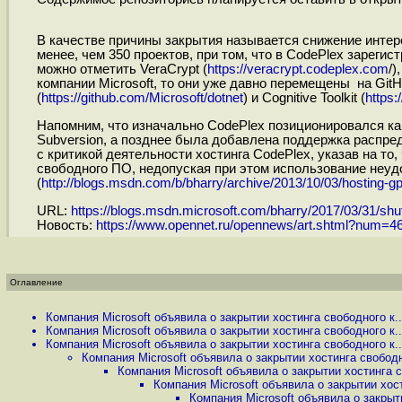
В качестве причины закрытия называется снижение интере
менее, чем 350 проектов, при том, что в CodePlex зарег
можно отметить VeraCrypt (
https://veracrypt.codeplex.com
/)
компании Microsoft, то они уже давно перемещены на GitHi
(
https://github.com/Microsoft/dotnet
) и Cognitive Toolkit (
https:
Напомним, что изначально CodePlex позиционировался ка
Subversion, а позднее была добавлена поддержка распред
с критикой деятельности хостинга CodePlex, указав на т
свободного ПО, недопуская при этом использование неуд
(
http://blogs.msdn.com/b/bharry/archive/2013/10/03/hosting-gp.
URL:
https://blogs.msdn.microsoft.com/bharry/2017/03/31/shutt
Новость:
https://www.opennet.ru/opennews/art.shtml?num=4
Оглавление
Компания Microsoft объявила о закрытии хостинга свободного к..
Компания Microsoft объявила о закрытии хостинга свободного к..
Компания Microsoft объявила о закрытии хостинга свободного к..
Компания Microsoft объявила о закрытии хостинга свободно
Компания Microsoft объявила о закрытии хостинга с
Компания Microsoft объявила о закрытии хост
Компания Microsoft объявила о закрыти