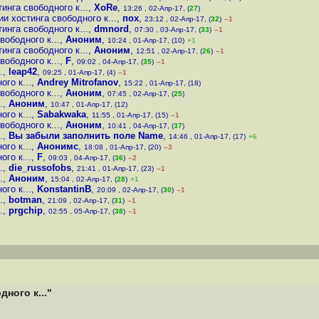
инга свободного к...
,
XoRe
,
13:26 , 02-Апр-17, (
27
)
и хостинга свободного к...
,
пох
,
23:12 , 02-Апр-17, (
32
)
–1
инга свободного к...
,
dmnord
,
07:30 , 03-Апр-17, (
33
)
–1
вободного к...
,
Аноним
,
10:24 , 01-Апр-17, (10)
+1
инга свободного к...
,
Аноним
,
12:51 , 02-Апр-17, (
26
)
–1
вободного к...
,
F
,
09:02 , 04-Апр-17, (
35
)
–1
.
,
leap42
,
09:25 , 01-Апр-17, (4)
–1
го к...
,
Andrey Mitrofanov
,
15:22 , 01-Апр-17, (18)
вободного к...
,
Аноним
,
07:45 , 02-Апр-17, (
25
)
.
,
Аноним
,
10:47 , 01-Апр-17, (12)
го к...
,
Sabakwaka
,
11:55 , 01-Апр-17, (15)
–1
вободного к...
,
Аноним
,
10:41 , 04-Апр-17, (
37
)
.
,
Вы забыли заполнить поле Name
,
14:46 , 01-Апр-17, (17)
+6
го к...
,
Анонимс
,
18:08 , 01-Апр-17, (20)
–3
го к...
,
F
,
09:03 , 04-Апр-17, (
36
)
–2
.
,
die_russofobs
,
21:41 , 01-Апр-17, (23)
–1
.
,
Аноним
,
15:04 , 02-Апр-17, (
28
)
+1
го к...
,
KonstantinB
,
20:09 , 02-Апр-17, (
30
)
–1
.
,
botman
,
21:09 , 02-Апр-17, (
31
)
–1
.
,
prgchip
,
02:55 , 05-Апр-17, (
38
)
–1
ного к..."