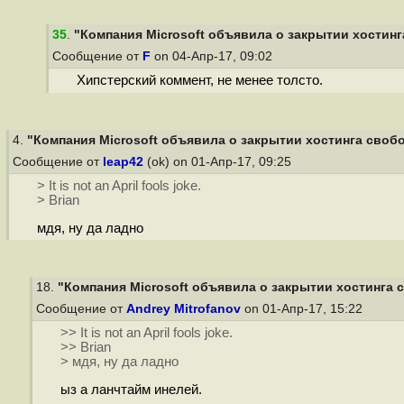
35
.
"Компания Microsoft объявила о закрытии хостинга
Сообщение от
F
on 04-Апр-17, 09:02
Хипстерский коммент, не менее толсто.
4.
"Компания Microsoft объявила о закрытии хостинга свобод
Сообщение от
leap42
(ok) on 01-Апр-17, 09:25
> It is not an April fools joke.
> Brian
мдя, ну да ладно
18.
"Компания Microsoft объявила о закрытии хостинга с
Сообщение от
Andrey Mitrofanov
on 01-Апр-17, 15:22
>> It is not an April fools joke.
>> Brian
> мдя, ну да ладно
ыз а ланчтайм инелей.