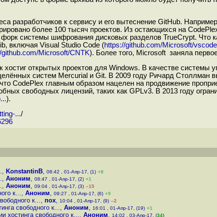
са разработчиков к сервису и его вытеснение GitHub. Например
истрировано более 100 тысяч проектов. Из остающихся на CodePl
, форк системы шифрования дисковых разделов TrueCrypt. Что к
b, включая Visual Studio Code (
https://github.com/Microsoft/vscode
//github.com/Microsoft/CNTK
). Более того, Microsoft заняла перво
к хостиг открытых проектов для Windows. В качестве системы 
елённых систем Mercurial и Git. В 2009 году Ричард Столлман в
о, что CodePlex главным образом нацелен на продвижение пропр
обных свободных лицензий, таких как GPLv3. В 2013 году огра
..
).
ing-...
/
6296
.
,
KonstantinB
,
08:42 , 01-Апр-17, (1)
+8
.
,
Аноним
,
08:47 , 01-Апр-17, (2)
+1
.
,
Аноним
,
09:04 , 01-Апр-17, (3)
–15
го к...
,
Аноним
,
09:27 , 01-Апр-17, (6)
+9
вободного к...
,
пох
,
10:04 , 01-Апр-17, (9)
–2
инга свободного к...
,
Аноним
,
16:01 , 01-Апр-17, (19)
+1
и хостинга свободного к...
,
Аноним
,
14:02 , 03-Апр-17, (
34
)