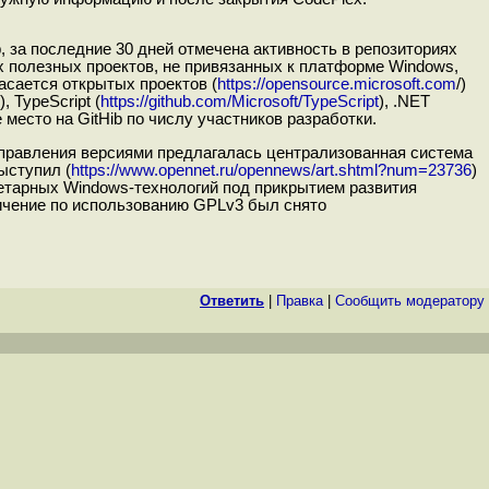
, за последние 30 дней отмечена активность в репозиториях
ex полезных проектов, не привязанных к платформе Windows,
асается открытых проектов (
https://opensource.microsoft.com
/)
), TypeScript (
https://github.com/Microsoft/TypeScript
), .NET
е место на GitHib по числу участников разработки.
управления версиями предлагалась централизованная система
ыступил (
https://www.opennet.ru/opennews/art.shtml?num=23736
)
иетарных Windows-технологий под прикрытием развития
ничение по использованию GPLv3 был снято
Ответить
|
Правка
|
Cообщить модератору