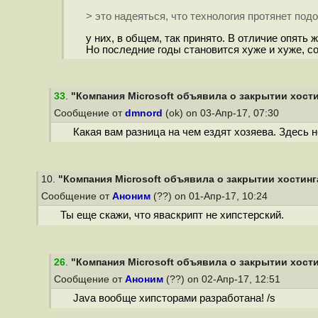
> это надеяться, что технология протянет под
у них, в общем, так принято. В отличие опять ж
Но последние годы становится хуже и хуже, соб
33
.
"Компания Microsoft объявила о закрытии хостин
Сообщение от
dmnord
(ok) on 03-Апр-17, 07:30
Какая вам разница на чем ездят хозяева. Здесь н
10.
"Компания Microsoft объявила о закрытии хостинга
Сообщение от
Аноним
(??) on 01-Апр-17, 10:24
Ты еще скажи, что яваскрипт не хипстерский.
26
.
"Компания Microsoft объявила о закрытии хостин
Сообщение от
Аноним
(??) on 02-Апр-17, 12:51
Java вообще хипсторами разработана! /s