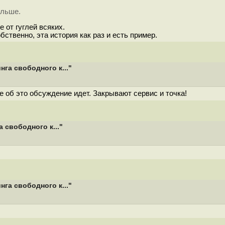
ольше.
е от гуглей всяких.
ственно, эта история как раз и есть пример.
га свободного к..."
е об это обсуждение идет. Закрывают сервис и точка!
 свободного к..."
га свободного к..."