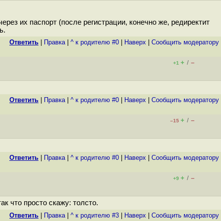
через их паспорт (после регистрации, конечно же, редиректит
ь.
Ответить
|
Правка
|
^ к родителю #0
|
Наверх
|
Cообщить модератору
+
–
/
+1
Ответить
|
Правка
|
^ к родителю #0
|
Наверх
|
Cообщить модератору
+
–
/
–15
Ответить
|
Правка
|
^ к родителю #0
|
Наверх
|
Cообщить модератору
+
–
/
+9
ак что просто скажу: толсто.
Ответить
|
Правка
|
^ к родителю #3
|
Наверх
|
Cообщить модератору