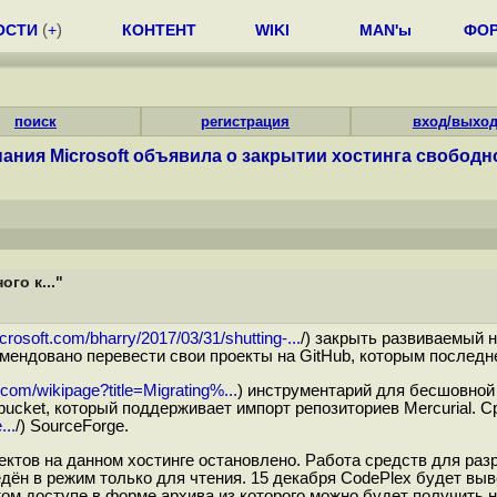
ОСТИ
(
+
)
КОНТЕНТ
WIKI
MAN'ы
ФО
поиск
регистрация
вход/выхо
ания Microsoft объявила о закрытии хостинга свободног
го к..."
crosoft.com/bharry/2017/03/31/shutting-...
/) закрыть развиваемый 
омендовано перевести свои проекты на GitHub, которым последне
.com/wikipage?title=Migrating%...
) инструментарий для бесшовной 
ucket, который поддерживает импорт репозиториев Mercurial. С
...
/) SourceForge.
ектов на данном хостинге остановлено. Работа средств для ра
едён в режим только для чтения. 15 декабря CodePlex будет выв
ом доступе в форме архива из которого можно будет получить 