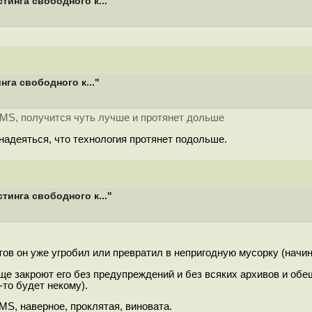
тинга свободного к..."
га свободного к..."
 MS, получится чуть лучше и протянет дольше
 надеяться, что технология протянет подольше.
тинга свободного к..."
ктов он уже угробил или превратил в непригодную мусорку (начин
е закроют его без предупреждений и без всяких архивов и обещ
-то будет некому).
 MS, наверное, проклятая, виновата.