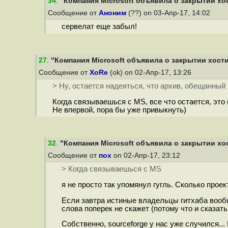
34
.
"Компания Microsoft объявила о закрытии хос
Сообщение от
Аноним
(??) on 03-Апр-17, 14:02
сервелат еще забыл!
27
.
"Компания Microsoft объявила о закрытии хостин
Сообщение от
XoRe
(ok) on 02-Апр-17, 13:26
> Ну, остается надеяться, что архив, обещанный
Когда связываешься с MS, все что остается, это
Не впервой, пора бы уже привыкнуть)
32
.
"Компания Microsoft объявила о закрытии хос
Сообщение от
пох
on 02-Апр-17, 23:12
> Когда связываешься с MS
я не просто так упомянул гугль. Сколько прое
Если завтра истиные владельцы гитхаба вообщ
слова поперек не скажет (потому что и сказать
Собственно, sourceforge у нас уже случился...