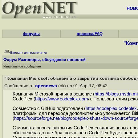
НОВ
форумы
правила/FAQ
"Комп
Вариант для распечатки
Форум
Разговоры, обсуждение новостей
Изначальное сообщение
"Компания Microsoft объявила о закрытии хостинга свободно
Сообщение от
opennews
(ok) on 01-Апр-17, 08:42
Компания Microsoft приняла решение (
https://blogs.msdn.mi
CodePlex (
https://www.codeplex.com
/). Пользователям рек
Совместно с GitHub подготовлен (
https://codeplex.codeplex
платформы для перехода дополнительно упоминается Bitb
(
https://sourceforge.net/blog/codeplex-shuts-down-sourceforge
С момента анонса закрытия CodePlex создание новых про
обеспечена до октября, после чего CodePlex будет перев
Содержимое репозиториев планируется оставить в открыт