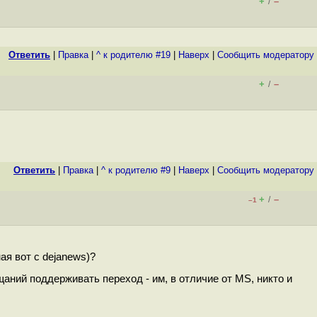
+
–
/
Ответить
|
Правка
|
^ к родителю #19
|
Наверх
|
Cообщить модератору
+
–
/
Ответить
|
Правка
|
^ к родителю #9
|
Наверх
|
Cообщить модератору
+
–
/
–1
ая вот с dejanews)?
аний поддерживать переход - им, в отличие от MS, никто и