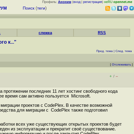
Профиль:
Аноним
(
вход
|
регистрация
)
неRU
opennet.me
РУМ
Поиск
(
теги
)
д
слежка
RSS
о к..."
Пред. тема
|
След. тема
[
Отслеживать
]
+
–
/
на протяжении последних 11 лет хостинг свободного кода
е время сам активно пользуется Microsoft.
миграции проектов с CodePlex. В качестве возможной
редства для миграции с CodePlex также подготовил
зработки всех уже существующих открытых проектов будет
еден из эксплуатации и прекратит своё существование.
нужную информацию и после закрытия CodePlex.