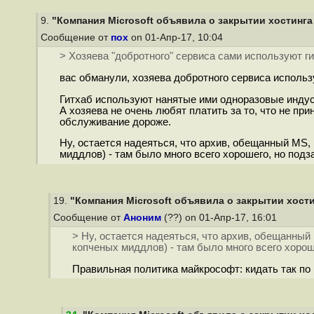
9.
"Компания Microsoft объявила о закрытии хостинга 
Сообщение от
пох
on 01-Апр-17, 10:04
> Хозяева "добротного" сервиса сами используют г
вас обманули, хозяева добротного сервиса использ
Гитхаб используют нанятые ими одноразовые индусы,
А хозяева не очень любят платить за то, что не при
обслуживание дороже.
Ну, остается надеяться, что архив, обещанный MS,
миддлов) - там было много всего хорошего, но подза
19.
"Компания Microsoft объявила о закрытии хостин
Сообщение от
Аноним
(??) on 01-Апр-17, 16:01
> Ну, остается надеяться, что архив, обещанный
копченых миддлов) - там было много всего хороше
Правильная политика майкрософт: кидать так по 