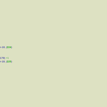
т-18, (
224
)
(179)
+1
т-18, (
225
)