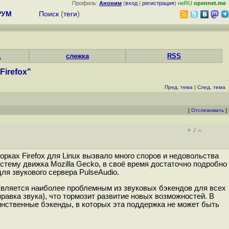
Профиль:
Аноним
(
вход
|
регистрация
)
неRU
opennet.me
РУМ
Поиск
(
теги
)
д
слежка
RSS
irefox"
Пред. тема
|
След. тема
[
Отслеживать
]
+
–
/
рках Firefox для Linux вызвало много споров и недовольства
стему движка Mozilla Gecko, в своё время достаточно подробно
ля звукового сервера PulseAudio.
является наиболее проблемным из звуковых бэкендов для всех
вка звука), что тормозит развитие новых возможностей. В
динственные бэкенды, в которых эта поддержка не может быть