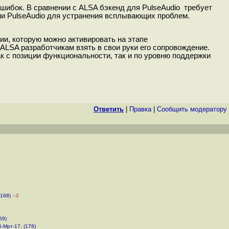
шибок. В сравнении с ALSA бэкенд для PulseAudio требует
ми PulseAudio для устранения всплывающих проблем.
ии, которую можно активировать на этапе
LSA разработчикам взять в свои руки его сопровождение.
ак с позиции функциональности, так и по уровню поддержки
Ответить
|
Правка
|
Cообщить модератору
(168)
–2
69)
5-Мрт-17, (178)