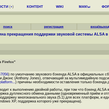
ОСТИ
(
+
)
КОНТЕНТ
WIKI
MAN'ы
ФО
поиск
регистрация
вход/выхо
на прекращения поддержки звуковой системы ALSA в F
 Firefox"
247056
) по умолчанию звукового бэкенда ALSA в официальных сбо
ни Джонс (Anthony Jones), отвечающий за мультимедийную подси
latform...
) причины необходимости оставления только бэкенда д
водит к выполнению двойной работы, при том что бэкенд ALSA 
жка дуплексного обмена данными (одновременный приём и отпра
 поддержку многоканального звука (5.1) для всех платформ, и е
ndows XP, поддержка которого уже прекращена).