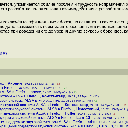
ется, упоминается обилие проблем и трудность исправления о
его разработке налажен канал взаимодействия с разработчика
 исключён из официальных сборок, но оставлен в качестве опц
е дало возможность всем заинтересованным в использовании A
остав при доведении его до уровня других звуковых бэкендов, к
6187
...
,
Аноним
,
19:13 , 14-Мрт-17, (1)
–18
Firefo...
,
алекс
,
19:20 , 14-Мрт-17, (3)
+28
LSA в Firefo...
,
алекс
,
19:22 , 14-Мрт-17, (4)
+5
стемы ALSA в Firefo...
,
Константавр
,
19:53 , 14-Мрт-17, (27)
вой системы ALSA в Firefo...
,
nrv
,
21:25 , 14-Мрт-17, (66)
+2
 звуковой системы ALSA в Firefo...
,
Константавр
,
22:30 , 14-Мрт-17, (86)
–2
держки звуковой системы ALSA в Firefo...
,
Нечестивый
,
13:32 , 15-Мрт-17, 
 звуковой системы ALSA в Firefo...
,
Pulfer
,
10:43 , 15-Мрт-17, (151)
–1
держки звуковой системы ALSA в Firefo...
,
Lain_13
,
13:05 , 15-Мрт-17, (165)
ия поддержки звуковой системы ALSA в Firefo...
,
arisu
,
13:40 , 15-Мрт-17, (1
кращения поддержки звуковой системы ALSA в Firefo...
,
Lain_13
,
14:28 , 1