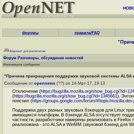
НОВ
форумы
правила/FAQ
"Причи
Вариант для распечатки
Форум
Разговоры, обсуждение новостей
Изначальное сообщение
"Причина прекращения поддержки звуковой системы ALSA в
Сообщение от
opennews
(??) on 14-Мрт-17, 19:13
Отключение (
https://bugzilla.mozilla.org/show_bug.cgi?id=1
(
https://bugzilla.mozilla.org/show_bug.cgi?id=1345661
). Энто
пояснил (
https://groups.google.com/forum/#!topic/mozilla.dev.p
Поддержка двух разных звуковых бэкендов для Linux при
имеющихся платформ. В бэкенде ALSA отсутствует поддер
частности, разработчики намерены реализовать в Firefox
реализована - это ALSA и WinMM (звуковой бэкенд для Wi