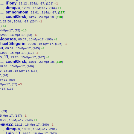
..
,
iPony
,
12:12 , 15-Мрт-17, (161)
–1
..
,
dimqua
,
12:59 , 15-Мрт-17, (164)
+1
..
,
omnomnom
,
21:01 , 21-Мрт-17, (
217
)
..
,
count0krsk
,
13:57 , 23-Мрт-18, (
218
)
х
,
23:50 , 16-Мрт-17, (204)
–1
7)
+4
14-Мрт-17, (75)
+15
22:00 , 14-Мрт-17, (83)
–6
Морозов
,
00:57 , 15-Мрт-17, (100)
+1
hael Shigorin
,
09:26 , 15-Мрт-17, (136)
–1
su
,
09:59 , 15-Мрт-17, (145)
+1
03:03 , 15-Мрт-17, (112)
–3
n_13
,
13:20 , 15-Мрт-17, (167)
+1
..
,
count0krsk
,
14:01 , 23-Мрт-18, (
219
)
10:04 , 15-Мрт-17, (146)
o
,
15:48 , 15-Мрт-17, (187)
, (74)
рт-17, (60)
-Мрт-17, (62)
–3
т-17, (133)
 (73)
15-Мрт-17, (147)
–1
0:22 , 15-Мрт-17, (148)
+1
оним22
,
11:11 , 16-Мрт-17, (200)
–2
..
,
dimqua
,
13:33 , 16-Мрт-17, (201)
..
,
Lain_13
,
14:16 , 16-Мрт-17, (202)