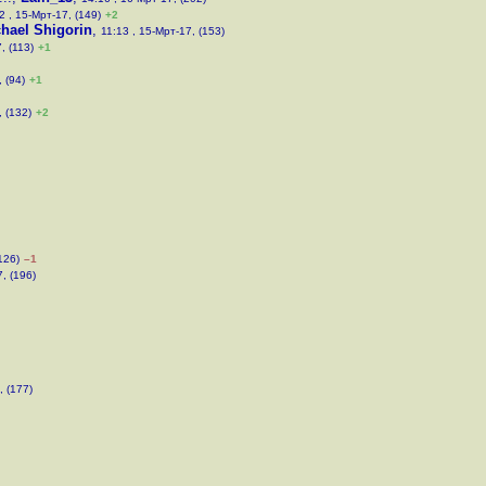
2 , 15-Мрт-17, (149)
+2
hael Shigorin
,
11:13 , 15-Мрт-17, (153)
, (113)
+1
 (94)
+1
, (132)
+2
126)
–1
, (196)
, (177)