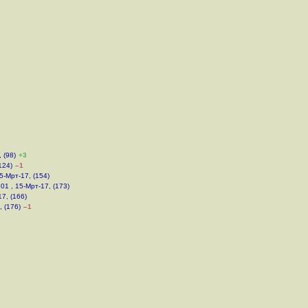
 (98)
+3
124)
–1
15-Мрт-17, (154)
:01 , 15-Мрт-17, (173)
17, (166)
, (176)
–1