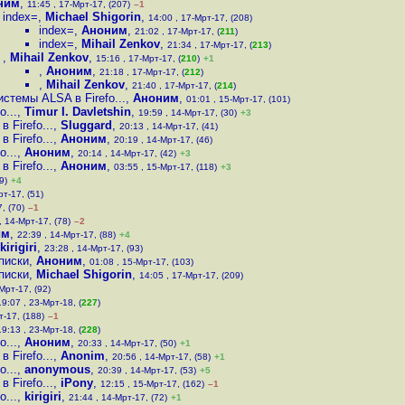
ним
,
11:45 , 17-Мрт-17, (207)
–1
index=
,
Michael Shigorin
,
14:00 , 17-Мрт-17, (208)
index=
,
Аноним
,
21:02 , 17-Мрт-17, (
211
)
index=
,
Mihail Zenkov
,
21:34 , 17-Мрт-17, (
213
)
,
Mihail Zenkov
,
15:16 , 17-Мрт-17, (
210
)
+1
,
Аноним
,
21:18 , 17-Мрт-17, (
212
)
,
Mihail Zenkov
,
21:40 , 17-Мрт-17, (
214
)
стемы ALSA в Firefo...
,
Аноним
,
01:01 , 15-Мрт-17, (101)
...
,
Timur I. Davletshin
,
19:59 , 14-Мрт-17, (30)
+3
Firefo...
,
Sluggard
,
20:13 , 14-Мрт-17, (41)
Firefo...
,
Аноним
,
20:19 , 14-Мрт-17, (46)
...
,
Аноним
,
20:14 , 14-Мрт-17, (42)
+3
Firefo...
,
Аноним
,
03:55 , 15-Мрт-17, (118)
+3
9)
+4
рт-17, (51)
, (70)
–1
, 14-Мрт-17, (78)
–2
им
,
22:39 , 14-Мрт-17, (88)
+4
kirigiri
,
23:28 , 14-Мрт-17, (93)
писки
,
Аноним
,
01:08 , 15-Мрт-17, (103)
писки
,
Michael Shigorin
,
14:05 , 17-Мрт-17, (209)
Мрт-17, (92)
19:07 , 23-Мрт-18, (
227
)
т-17, (188)
–1
19:13 , 23-Мрт-18, (
228
)
...
,
Аноним
,
20:33 , 14-Мрт-17, (50)
+1
Firefo...
,
Anonim
,
20:56 , 14-Мрт-17, (58)
+1
...
,
anonymous
,
20:39 , 14-Мрт-17, (53)
+5
Firefo...
,
iPony
,
12:15 , 15-Мрт-17, (162)
–1
...
,
kirigiri
,
21:44 , 14-Мрт-17, (72)
+1