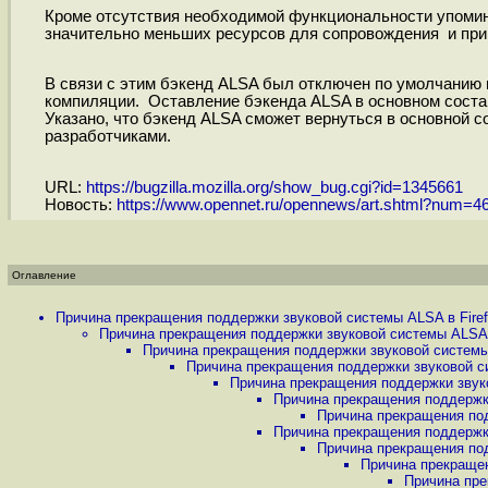
Кроме отсутствия необходимой функциональности упомина
значительно меньших ресурсов для сопровождения и при 
В связи с этим бэкенд ALSA был отключен по умолчанию и
компиляции. Оставление бэкенда ALSA в основном состав
Указано, что бэкенд ALSA сможет вернуться в основной с
разработчиками.
URL:
https://bugzilla.mozilla.org/show_bug.cgi?id=1345661
Новость:
https://www.opennet.ru/opennews/art.shtml?num=4
Оглавление
Причина прекращения поддержки звуковой системы ALSA в Firefo
Причина прекращения поддержки звуковой системы ALSA в 
Причина прекращения поддержки звуковой системы A
Причина прекращения поддержки звуковой си
Причина прекращения поддержки звуко
Причина прекращения поддержки
Причина прекращения под
Причина прекращения поддержки
Причина прекращения под
Причина прекращен
Причина пре