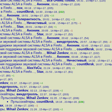
вой системы ALSA в Firefo...
,
Все Очень Плохо
,
04:31 , 15-Мрт-17, (120)
стемы ALSA в Firefo...
,
Аноним
,
03:41 , 15-Мрт-17, (116)
Firefo...
,
пох
,
00:18 , 17-Мрт-17, (205)
Firefo...
,
count0krsk
,
14:30 , 23-Мрт-18, (
222
)
...
,
Аноним
,
19:51 , 14-Мрт-17, (25)
+16
Firefo...
,
Толерантность
,
20:01 , 14-Мрт-17, (31)
+11
LSA в Firefo...
,
Нечестивый
,
14:08 , 15-Мрт-17, (175)
–1
Firefo...
,
Stax
,
20:01 , 14-Мрт-17, (34)
+1
LSA в Firefo...
,
Аноним
,
20:05 , 14-Мрт-17, (35)
–1
стемы ALSA в Firefo...
,
Stax
,
20:37 , 14-Мрт-17, (52)
вой системы ALSA в Firefo...
,
Аноним
,
20:42 , 14-Мрт-17, (54)
 звуковой системы ALSA в Firefo...
,
виндотролль
,
20:57 , 14-Мрт-17, (59)
–2
держки звуковой системы ALSA в Firefo...
,
Аноним
,
02:45 , 15-Мрт-17, (111)
ия поддержки звуковой системы ALSA в Firefo...
,
count0krsk
,
16:02 , 23-Мр
вой системы ALSA в Firefo...
,
Mihail Zenkov
,
01:01 , 15-Мрт-17, (102)
 звуковой системы ALSA в Firefo...
,
Аноним
,
03:46 , 15-Мрт-17, (117)
держки звуковой системы ALSA в Firefo...
,
Нечестивый
,
14:32 , 15-Мрт-17, 
ия поддержки звуковой системы ALSA в Firefo...
,
count0krsk
,
16:07 , 23-Мр
LSA в Firefo...
,
AlexYeCu
,
21:24 , 14-Мрт-17, (65)
+3
стемы ALSA в Firefo...
,
Stax
,
21:53 , 14-Мрт-17, (81)
-17, (90)
+1
рт-17, (97)
enkov
,
01:37 , 15-Мрт-17, (104)
+4
индотролль
,
01:57 , 15-Мрт-17, (106)
еры
,
Mihail Zenkov
,
02:13 , 15-Мрт-17, (108)
+2
охейтеры
,
виндотролль
,
22:37 , 16-Мрт-17, (203)
Пульсохейтеры
,
Mihail Zenkov
,
01:35 , 17-Мрт-17, (206)
Пульсохейтеры
,
count0krsk
,
16:16 , 23-Мрт-18, (
226
)
ax
,
19:39 , 15-Мрт-17, (190)
–1
еры
,
Mihail Zenkov
,
21:26 , 15-Мрт-17, (193)
+2