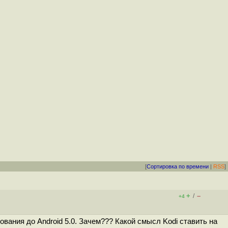
[
Сортировка по времени
|
RSS
]
+
–
/
+4
ания до Android 5.0. Зачем??? Какой смысл Kodi ставить на