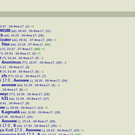
00:47 , 06-Фев-17, (1)
+4
40188
(ok), 06:40 , 06-Фев-17, (11)
ck
(ok), 16:25 , 06-Фев-17, (28)
lizator
(ok), 09:41 , 07-Фев-17, (39)
+1
,
Stax
(ok), 12:16 , 07-Фев-17, (
41
)
а
(?), 23:47 , 07-Фев-17, (
46
)
+3
?), 00:52 , 06-Фев-17, (2)
+9
r
(?), 01:44 , 06-Фев-17, (5)
–1
,
Anonimus
(??), 19:07 , 06-Фев-17, (35)
–2
01:21 , 06-Фев-17, (3)
r
(?), 01:46 , 06-Фев-17, (6)
–1
,
zfs
(??), 02:11 , 06-Фев-17, (7)
i 17.0
,
Аноним
(-), 18:35 , 06-Фев-17, (34)
 аноним
(ok), 01:26 , 06-Фев-17, (4)
–1
 , 06-Фев-17, (8)
+2
имус
(??), 16:36 , 06-Фев-17, (29)
,
h31
(ok), 21:06 , 06-Фев-17, (37)
04:41 , 06-Фев-17, (9)
им
(-), 09:08 , 06-Фев-17, (13)
+5
,
fLegmatik
(ok), 11:00 , 06-Фев-17, (19)
 13:36 , 06-Фев-17, (24)
,
Аноним
(-), 15:14 , 06-Фев-17, (26)
i 17.0
,
fi
(ok), 17:30 , 06-Фев-17, (30)
–1
ра Kodi 17.0
,
Аноним
(-), 18:22 , 06-Фев-17, (33)
+1
иацентра Kodi 17.0
,
fi
(ok), 13:13 , 07-Фев-17, (
42
)