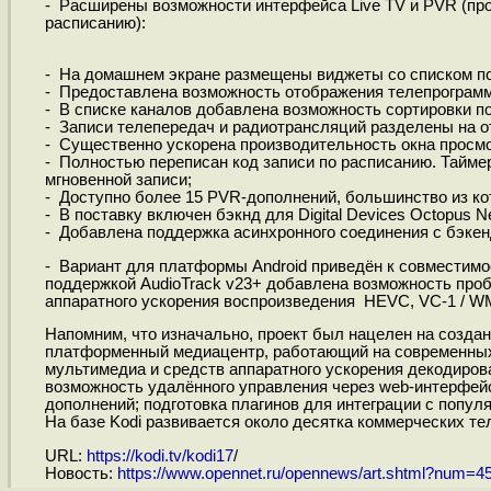
- Расширены возможности интерфейса Live TV и PVR (про
расписанию):
- На домашнем экране размещены виджеты со списком по
- Предоставлена возможность отображения телепрограммы
- В списке каналов добавлена возможность сортировки п
- Записи телепередач и радиотрансляций разделены на о
- Существенно ускорена производительность окна просм
- Полностью переписан код записи по расписанию. Тайме
мгновенной записи;
- Доступно более 15 PVR-дополнений, большинство из к
- В поставку включен бэкнд для Digital Devices Octopus Ne
- Добавлена поддержка асинхронного соединения с бэкен
- Вариант для платформы Android приведён к совместимос
поддержкой AudioTrack v23+ добавлена возможность проб
аппаратного ускорения воспроизведения HEVC, VC-1 / WM
Напомним, что изначально, проект был нацелен на создан
платформенный медиацентр, работающий на современных 
мультимедиа и средств аппаратного ускорения декодиров
возможность удалённого управления через web-интерфейс
дополнений; подготовка плагинов для интеграции с популя
На базе Kodi развивается около десятка коммерческих тел
URL:
https://kodi.tv/kodi17
/
Новость:
https://www.opennet.ru/opennews/art.shtml?num=4