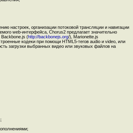
нию настроек, организации потоковой трансляции и навигации
емого web-интерфейса, Chorus2 предлагает значительно
Backbone.js (
http://backbonejs.org
/), Marionette.js
встроенные кодеки при помощи HTML5-тегов audio и video, или
ость загрузки выбранных видео или звуковых файлов на
;
дополнениями;