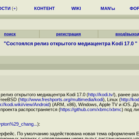
ОСТИ
(
+
)
КОНТЕНТ
WIKI
MAN'ы
ФО
поиск
регистрация
вход/выхо
"Состоялся релиз открытого медиацентра Kodi 17.0 "
) релиз открытого медиацентра Kodi 17.0 (
http://kodi.tv
/), ранее р
FreeBSD (
http://www.freshports.org/multimedia/kodi
), Linux (
http://ko
p://kodi.wiki/view/Android
) (ARM, x86), Windows, Apple TV и iOS. 
д проекта распространяется (
https://github.com/xbmc/xbmc
) под л
rypton%29_chang...
):
рфейс. По умолчанию задействована новая тема оформления Es
зионных экранах с управлением через пульт дистанционного уп