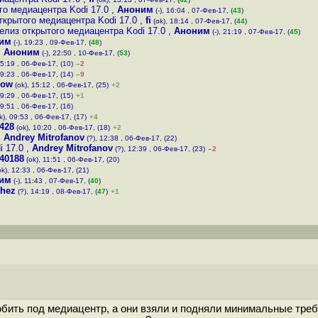
го медиацентра Kodi 17.0
,
Аноним
(-), 16:04 , 07-Фев-17, (
43
)
ткрытого медиацентра Kodi 17.0
,
fi
(ok), 18:14 , 07-Фев-17, (
44
)
елиз открытого медиацентра Kodi 17.0
,
Аноним
(-), 21:19 , 07-Фев-17, (
45
)
им
(-), 19:23 , 09-Фев-17, (
48
)
,
Аноним
(-), 22:50 , 10-Фев-17, (
53
)
05:19 , 06-Фев-17, (10)
–2
09:23 , 06-Фев-17, (14)
–9
dow
(ok), 15:12 , 06-Фев-17, (25)
+2
09:29 , 06-Фев-17, (15)
+1
09:51 , 06-Фев-17, (16)
k), 09:53 , 06-Фев-17, (17)
+4
428
(ok), 10:20 , 06-Фев-17, (18)
+2
,
Andrey Mitrofanov
(?), 12:38 , 06-Фев-17, (22)
i 17.0
,
Andrey Mitrofanov
(?), 12:39 , 06-Фев-17, (23)
–2
40188
(ok), 11:51 , 06-Фев-17, (20)
k), 12:33 , 06-Фев-17, (21)
им
(-), 11:43 , 07-Фев-17, (
40
)
hez
(?), 14:19 , 08-Фев-17, (
47
)
+1
ть под медиацентр, а они взяли и подняли минимальные требов