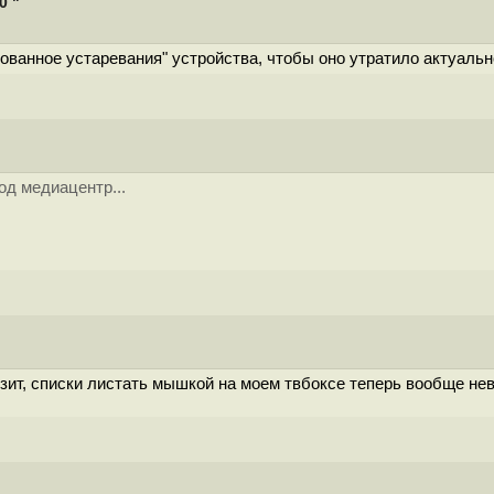
0 "
ванное устаревания" устройства, чтобы оно утратило актуальнос
д медиацентр...
зит, списки листать мышкой на моем твбоксе теперь вообще не