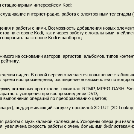
я стационарным интерфейсом Kodi;
ослушивание интернет-радио, работа с электронным телегидом (
дения и работы с ними. Возможность добавления новых элемен
тов на стороне Kodi, так и через работу с локальными плейли
сохранить на стороне Kodi и наоборот;
мого на основании авторов, артистов, альбомов, типов контент
рейтингу.
едения видео. В новой версии отмечается повышение стабильно
о время воспроизведения, расширение возможностей по кодиров
ержку потоковых протоколов, таких как RTMP, MPEG-DASH, Sm
аратного ускорения при воспроизведении DVD;
я выполнения операций по преобразованию цветов;
nager), поддерживающий загрузку профилей 3D LUT (3D Lookup 
я работы с музыкальной коллекцией. Ускорены операции извле
я, увеличена скорость работы с очень большими библиотеками;