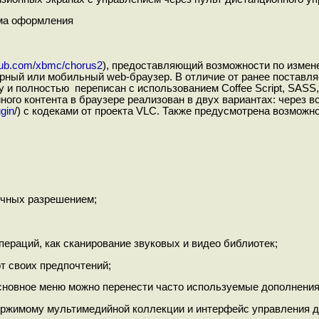
ема оформления
thub.com/xbmc/chorus2
), предоставляющий возможности по измене
рный или мобильный web-браузер. В отличие от ранее поставля
и полностью переписан с использованием Coffee Script, SASS, 
ийного контента в браузере реализован в двух вариантах: через 
gin
/) с кодеками от проекта VLC. Также предусмотрена возможн
ичных разрешением;
пераций, как сканирование звуковых и видео библиотек;
т своих предпочтений;
сновное меню можно перенести часто используемые дополнения
ержимому мультимедийной коллекции и интерфейс управления 