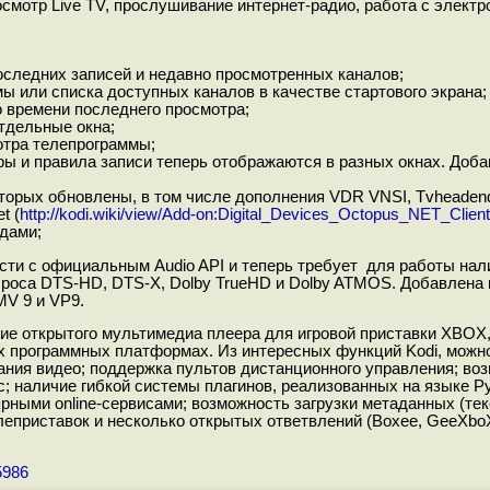
смотр Live TV, прослушивание интернет-радио, работа с электр
следних записей и недавно просмотренных каналов;
 или списка доступных каналов в качестве стартового экрана;
о времени последнего просмотра;
тдельные окна;
отра телепрограммы;
ры и правила записи теперь отображаются в разных окнах. Доб
оторых обновлены, в том числе дополнения VDR VNSI, Tvheaden
t (
http://kodi.wiki/view/Add-on:Digital_Devices_Octopus_NET_Client
дами;
ти с официальным Audio API и теперь требует для работы налич
роса DTS-HD, DTS-X, Dolby TrueHD и Dolby ATMOS. Добавлена п
V 9 и VP9.
ие открытого мультимедиа плеера для игровой приставки XBOX,
программных платформах. Из интересных функций Kodi, можно
ания видео; поддержка пультов дистанционного управления; в
; наличие гибкой системы плагинов, реализованных на языке Py
рными online-сервисами; возможность загрузки метаданных (текс
еприставок и несколько открытых ответвлений (Boxee, GeeXboX, 9
5986