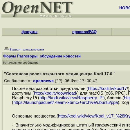
НОВ
форумы
правила/FAQ
Вариант для распечатки
Форум
Разговоры, обсуждение новостей
Изначальное сообщение
"Состоялся релиз открытого медиацентра Kodi 17.0 "
Сообщение от
opennews
(??), 06-Фев-17, 00:47
После года разработки представлен (
https://kodi.tv/kodi17
/
доступны (
http://kodi.tv/download
/) для macOS (x86, PPC), 
Raspberry Pi (
http://kodi.wiki/view/Raspberry_Pi
), Android (
htt
(
https://launchpad.net/~team-xbmc/+archive/ubuntu/ppa
). Ко
Основные новшества (
http://kodi.wiki/view/Kodi_v17_%28K
- Значительно модифицирован штатный графический инте
специально созданная для оптимальной работы на телеви