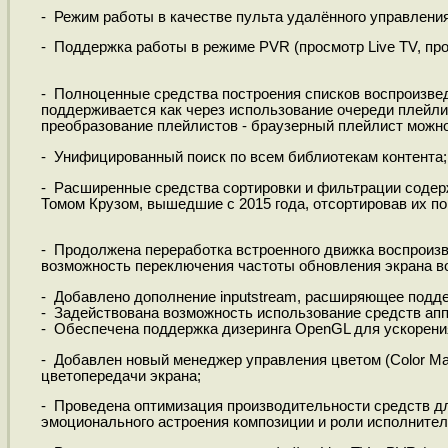
- Режим работы в качестве пульта удалённого управлени
- Поддержка работы в режиме PVR (просмотр Live TV, пр
- Полноценные средства построения списков воспроизве
поддерживается как через использование очереди плейлис
преобразование плейлистов - браузерный плейлист можно 
- Унифицированный поиск по всем библиотекам контента;
- Расширенные средства сортировки и фильтрации содержи
Томом Крузом, вышедшие с 2015 года, отсортировав их по 
- Продолжена переработка встроенного движка воспроизв
возможность переключения частоты обновления экрана в
- Добавлено дополнение inputstream, расширяющее подд
- Задействована возможность использование средств апп
- Обеспечена поддержка дизеринга OpenGL для ускорени
- Добавлен новый менеджер управления цветом (Color Ma
цветопередачи экрана;
- Проведена оптимизация производительности средств дл
эмоционального астроения композиции и роли исполнител