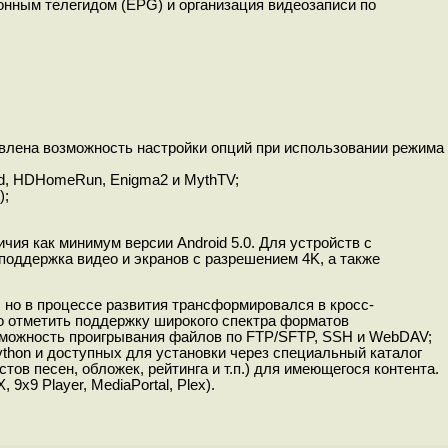
онным телегидом (EPG) и организация видеозаписи по
авлена возможность настройки опций при использовании режима
d, HDHomeRun, Enigma2 и MythTV;
);
ия как минимум версии Android 5.0. Для устройств с
оддержка видео и экранов с разрешением 4K, а также
 но в процессе развития трансформировался в кросс-
 отметить поддержку широкого спектра форматов
озможность проигрывания файлов по FTP/SFTP, SSH и WebDAV;
thon и доступных для установки через специальный каталог
тов песен, обложек, рейтинга и т.п.) для имеющегося контента.
x9 Player, MediaPortal, Plex).