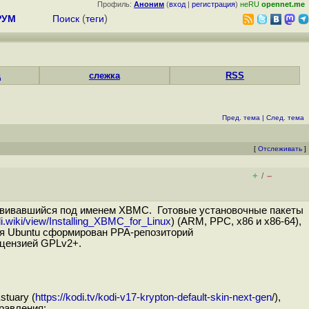
Профиль:
Аноним
(
вход
|
регистрация
)
неRU
opennet.me
РУМ
Поиск
(
теги
)
д
слежка
RSS
Пред. тема
|
След. тема
[
Отслеживать
]
+
–
/
азвивавшийся под именем XBMC. Готовые установочные пакеты
di.wiki/view/Installing_XBMC_for_Linux
) (ARM, PPC, x86 и x86-64),
Для Ubuntu сформирован PPA-репозиторий
ицензией GPLv2+.
tuary (
https://kodi.tv/kodi-v17-krypton-default-skin-next-gen
/),
равления;