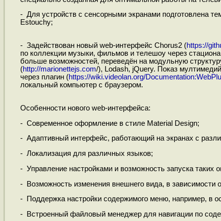
- Для устройств с сенсорными экранами подготовлена т
Estouchy;
- Задействован новый web-интерфейс Chorus2 (
https://gi
по коллекции музыки, фильмов и телешоу через стациона
больше возможностей, переведён на модульную структуру 
(
http://marionettejs.com
/), Lodash, jQuery. Показ мултимед
через плагин (
https://wiki.videolan.org/Documentation:WebPlu
локальный компьютер с браузером.
Особенности нового web-интерфейса:
- Современное оформление в стиле Material Design;
- Адаптивный интерфейс, работающий на экранах с разл
- Локализация для различных языков;
- Управление настройками и возможность запуска таких о
- Возможность изменения внешнего вида, в зависимости о
- Поддержка настройки содержимого меню, например, в о
- Встроенный файловый менеджер для навигации по сод