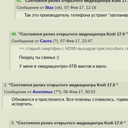
41
.
"Состоялся релиз открытого медиацентра Kodi 17.
Сообщение от
Stax
(ok), 07-Фев-17, 12:16
Так это производитель телефона устроил "запланиро
46
.
"Состоялся релиз открытого медиацентра Kodi 17.0 "
Сообщение от
Санта
(?), 07-Фев-17, 23:47
>> старый смартфон c HDMI-выходом приспособить по
Пиздец ты свинья :)
У меня в «медиацентре» 6TB винтов и мало.
2.
"Состоялся релиз открытого медиацентра Kodi 17.0 "
Сообщение от
Anonimus
(??), 06-Фев-17, 00:52
Обновился и прослезился. Все плагины сломались, тормо
испортить.
5.
"Состоялся релиз открытого медиацентра Kodi 17.0 "