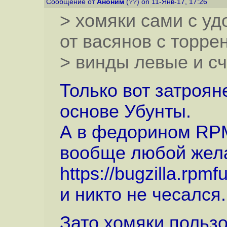
Сообщение от
Аноним
(??) on 11-Янв-17, 17:26
> хомяки сами с уд
от васянов с торре
> винды левые и сч
Только вот затроя
основе Убунты.
А в федорином RPM
вообще любой жела
https://bugzilla.rpm
и никто не чесался.
Зато хомяки пользо