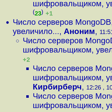
шифровальщиком, ув
(
)
+1
23
Число серверов MongoDB
увеличило...
,
Аноним
,
11:5
Число серверов Mongo
шифровальщиком, увел
+2
Число серверов Mon
шифровальщиком, ув
Кирбирберч
,
12:26 , 1
Число серверов Mon
шифровальщиком, ув