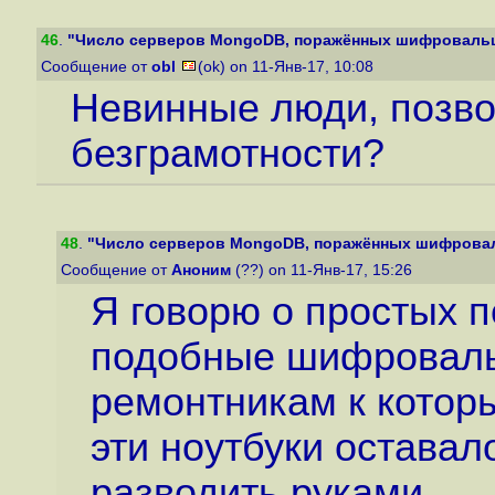
46
.
"Число серверов MongoDB, поражённых шифровальщи
Сообщение от
obl
(ok) on 11-Янв-17, 10:08
Невинные люди, позвол
безграмотности?
48
.
"Число серверов MongoDB, поражённых шифровал
Сообщение от
Аноним
(??) on 11-Янв-17, 15:26
Я говорю о простых 
подобные шифроваль
ремонтникам к которы
эти ноутбуки остава
разводить руками.