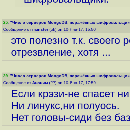
25
.
"Число серверов MongoDB, поражённых шифровальщиком
Сообщение от
manster
(ok) on 10-Янв-17, 15:50
это полезно т.к. своего
отрезвление, хотя ...
29
.
"Число серверов MongoDB, поражённых шифровальщиком
Сообщение от
Аноним
(??) on 10-Янв-17, 17:59
Если крэзи-не спасет ни
Ни линукс,ни полуось.
Нет головы-сиди без ба