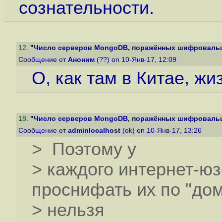
сознательности.
12
.
"Число серверов MongoDB, поражённых шифровальщи
Сообщение от
Аноним
(??) on 10-Янв-17, 12:09
О, как там в Китае, жи
18
.
"Число серверов MongoDB, поражённых шифровальщи
Сообщение от
adminlocalhost
(ok) on 10-Янв-17, 13:26
> Поэтому у
> каждого интернет-юз
проснифать их по "дом
> нельзя