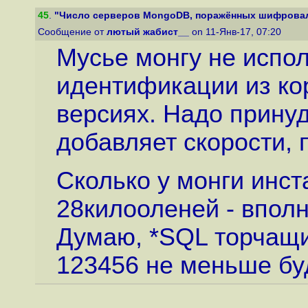
45
.
"Число серверов MongoDB, поражённых шифровал
Сообщение от
лютый жабист__
on 11-Янв-17, 07:20
Мусье монгу не испол
идентификации из ко
версиях. Надо принуд
добавляет скорости, 
Сколько у монги инс
28килооленей - впол
Думаю, *SQL торчащи
123456 не меньше бу