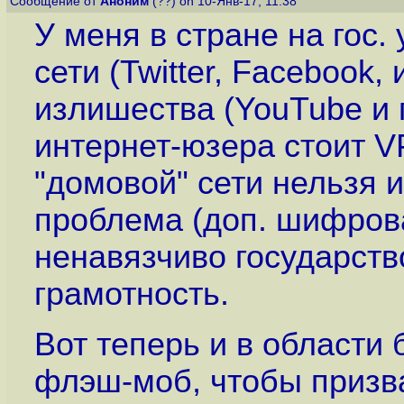
Сообщение от
Аноним
(??) on 10-Янв-17, 11:38
У меня в стране на гос.
сети (Twitter, Facebook,
излишества (YouTube и п
интернет-юзера стоит V
"домовой" сети нельзя и
проблема (доп. шифрова
ненавязчиво государств
грамотность.
Вот теперь и в области 
флэш-моб, чтобы призва