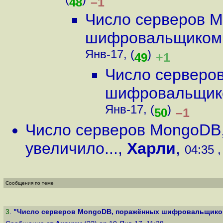
(
)
–1
48
Число серверов 
шифровальщиком, 
Янв-17, (
)
+1
49
Число серверо
шифровальщико
Янв-17, (
)
–1
50
Число серверов MongoDB
увеличило...
,
Харли
,
04:35 ,
Сообщения по теме
3
.
"Число серверов MongoDB, поражённых шифровальщиком,