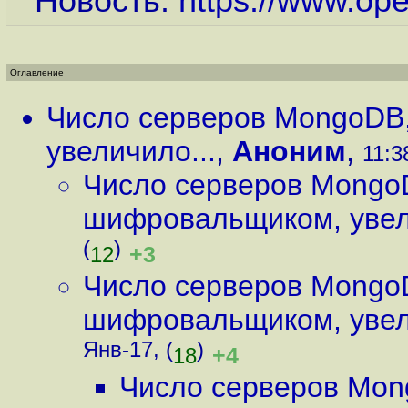
Новость:
https://www.op
Оглавление
Число серверов MongoDB
увеличило...
,
Аноним
,
11:3
Число серверов Mongo
шифровальщиком, увел
(
)
+3
12
Число серверов Mongo
шифровальщиком, увел
Янв-17, (
)
+4
18
Число серверов Mon