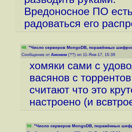
Вредоносное ПО есть
радоваться его расп
49
.
"Число серверов MongoDB, поражённых шифров
Сообщение от
Аноним
(??) on 11-Янв-17, 15:39
хомяки сами с удово
васянов с торрентов
считают что это крут
настроено (и всвтрое
50
.
"Число серверов MongoDB, поражённых шифр