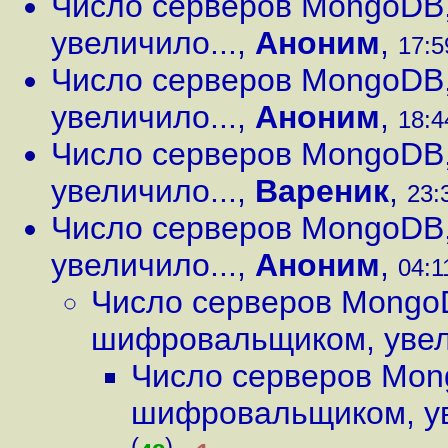
Число серверов MongoDB
увеличило...
,
Аноним
,
17:5
Число серверов MongoDB
увеличило...
,
Аноним
,
18:4
Число серверов MongoDB
увеличило...
,
Вареник
,
23:
Число серверов MongoDB
увеличило...
,
Аноним
,
04:1
Число серверов Mongo
шифровальщиком, увел
Число серверов Mon
шифровальщиком, ув