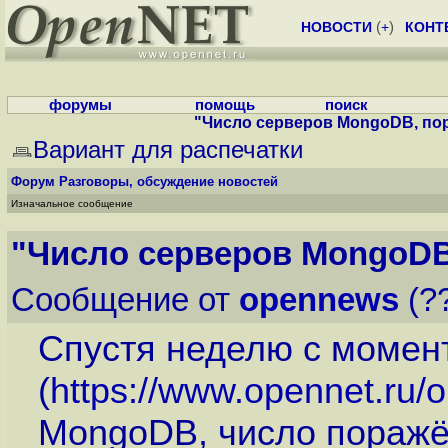
НОВОСТИ
(
+
)
КОНТ
форумы
помощь
поиск
"Число серверов MongoDB, по
Вариант для распечатки
Форум
Разговоры, обсуждение новостей
Изначальное сообщение
"Число серверов MongoDB
Сообщение от
opennews
(??
Спустя неделю с момен
(
https://www.opennet.ru
MongoDB, число поражё