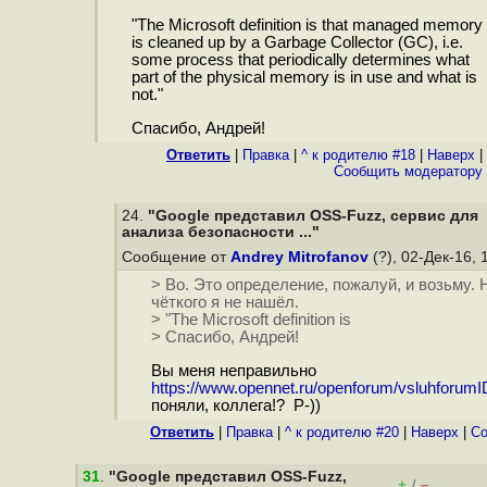
"The Microsoft definition is that managed memory
is cleaned up by a Garbage Collector (GC), i.e.
some process that periodically determines what
part of the physical memory is in use and what is
not."
Спасибо, Андрей!
Ответить
|
Правка
|
^ к родителю #18
|
Наверх
|
Cообщить модератору
24.
"Google представил OSS-Fuzz, сервис для
анализа безопасности ..."
Сообщение от
Andrey Mitrofanov
(?), 02-Дек-16, 
> Во. Это определение, пожалуй, и возьму. 
чёткого я не нашёл.
> "The Microsoft definition is
> Спасибо, Андрей!
Вы меня неправильно
https://www.opennet.ru/openforum/vsluhforum
поняли, коллега!? P-))
Ответить
|
Правка
|
^ к родителю #20
|
Наверх
|
Cо
31
.
"Google представил OSS-Fuzz,
+
–
/