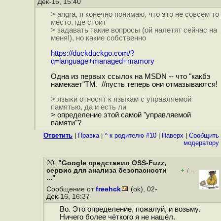
Дек-16, 15:40
> angra, я конечно понимаю, что это не совсем то
место, где стоит
> задавать такие вопросы (ой налетят сейчас на
меня!), но какие собственно
https://duckduckgo.com/?
q=language+managed+mamory
Одна из первых ссылок на MSDN -- что "какбэ
намекает"ТМ. //пусть теперь они отмазываются!
> языки относят к языкам с управляемой
памятью, да и есть ли
> определение этой самой "управляемой
памяти"?
Ответить
|
Правка
|
^ к родителю #10
|
Наверх
|
Cообщить
модератору
20.
"Google представил OSS-Fuzz,
сервис для анализа безопасности
+
–
/
..."
Сообщение от
freehck
(ok), 02-
Дек-16, 16:37
Во. Это определение, пожалуй, и возьму.
Ничего более чёткого я не нашёл.