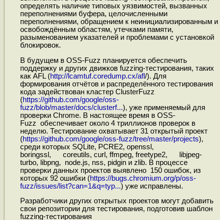
определять наличие типовых уязвимостей, вызванных
переполнениями буфера, целочисленными
переполнениями, обращением к неинициализированным и
освобождённым областям, утечками памяти,
разыменованием указателей и проблемами с установкой
блокировок.
В будущем в OSS-Fuzz планируется обеспечить
поддержку и других движков fuzzing-тестирования, таких
как AFL (
http://lcamtuf.coredump.cx/afl
/). Для
формирования отчётов и распределённого тестирования
кода задействован кластер ClusterFuzz
(
https://github.com/google/oss-
fuzz/blob/master/docs/clusterf...
), уже применяемый для
проверки Chrome. В настоящее время в OSS-
Fuzz обеспечивает около 4 триллионов проверок в
неделю. Тестирование охватывает 31 открытый проект
(
https://github.com/google/oss-fuzz/tree/master/projects
),
среди которых SQLite, PCRE2, openssl,
boringssl, coreutils, curl, ffmpeg, freetype2, libjpeg-
turbo, libpng, node.js, nss, pidgin и zlib. В процессе
проверки данных проектов выявлено 150 ошибок, из
которых 92 ошибки (
https://bugs.chromium.org/p/oss-
fuzz/issues/list?can=1&q=typ...
) уже исправлены.
Разработчики других открытых проектов могут добавить
свои репозитории для тестирования, подготовив шаблон
fuzzing-тестирования