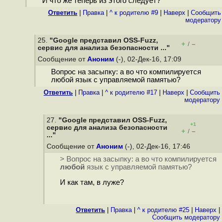
И что же теперь из этого следует?
Ответить
|
Правка
|
^ к родителю #9
|
Наверх
|
Cообщить
модератору
25.
"Google представил OSS-Fuzz,
+
–
/
сервис для анализа безопасности ..."
Сообщение от
Аноним
(-), 02-Дек-16, 17:09
Вопрос на засыпку: а во что компилируется
любой язык с управляемой памятью?
Ответить
|
Правка
|
^ к родителю #17
|
Наверх
|
Cообщить
модератору
27.
"Google представил OSS-Fuzz,
+1
сервис для анализа безопасности
+
–
/
..."
Сообщение от
Аноним
(-), 02-Дек-16, 17:46
> Вопрос на засыпку: а во что компилируется
любой
язык с управляемой памятью?
И как там, в луже?
Ответить
|
Правка
|
^ к родителю #25
|
Наверх
|
Cообщить модератору