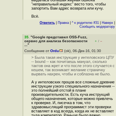
выдалась большая жирная ошибка
"неправильный индекс" весто того, чтобы
запортить Вам адрес возврата или кучу.
Всё.
Ответить
|
Правка
|
^ к родителю #31
|
Наверх
|
Cообщить модератору
35
.
"Google представил OSS-Fuzz,
сервис для анализа безопасности
+
–
/
..."
Сообщение от
Ordu
(ok), 06-Дек-16, 01:30
> Была такая инструкция у интеловского ЦПУ
-- bound -- как почитаешь мануал, сколько
тактов она жрет и что после этого случается с
кешем, так возникает желание страничку
вырвать нахрен, чтобы и соблазна не было.
А у интеловских процов все сложные древние
инструкции узкого специального назначения --
это полнейший отстой в плане
производительности. Есть куча инструкций
общего назначения, которые можно привлечь
к проверке. И, писечка в том, что
здравомыслящий программист эти проверки
вставляет в код всегда, когда их не вставляет
туда компилятор. Раньше было важно