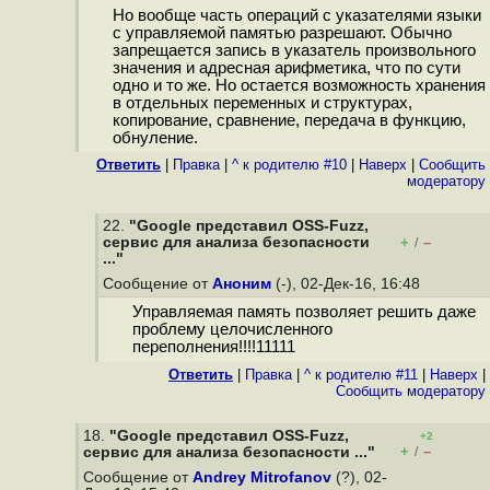
Но вообще часть операций с указателями языки
с управляемой памятью разрешают. Обычно
запрещается запись в указатель произвольного
значения и адресная арифметика, что по сути
одно и то же. Но остается возможность хранения
в отдельных переменных и структурах,
копирование, сравнение, передача в функцию,
обнуление.
Ответить
|
Правка
|
^ к родителю #10
|
Наверх
|
Cообщить
модератору
22.
"Google представил OSS-Fuzz,
сервис для анализа безопасности
+
–
/
..."
Сообщение от
Аноним
(-), 02-Дек-16, 16:48
Управляемая память позволяет решить даже
проблему целочисленного
переполнения!!!!11111
Ответить
|
Правка
|
^ к родителю #11
|
Наверх
|
Cообщить модератору
18.
"Google представил OSS-Fuzz,
+2
+
–
сервис для анализа безопасности ..."
/
Сообщение от
Andrey Mitrofanov
(?), 02-