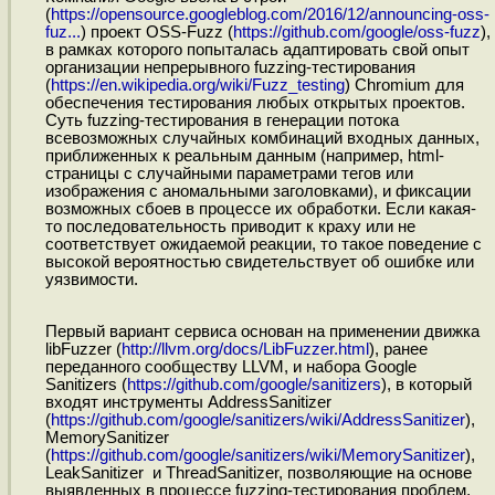
(
https://opensource.googleblog.com/2016/12/announcing-oss-
fuz...
) проект OSS-Fuzz (
https://github.com/google/oss-fuzz
),
в рамках которого попыталась адаптировать свой опыт
организации непрерывного fuzzing-тестирования
(
https://en.wikipedia.org/wiki/Fuzz_testing
) Chromium для
обеспечения тестирования любых открытых проектов.
Суть fuzzing-тестирования в генерации потока
всевозможных случайных комбинаций входных данных,
приближенных к реальным данным (например, html-
страницы с случайными параметрами тегов или
изображения с аномальными заголовками), и фиксации
возможных сбоев в процессе их обработки. Если какая-
то последовательность приводит к краху или не
соответствует ожидаемой реакции, то такое поведение с
высокой вероятностью свидетельствует об ошибке или
уязвимости.
Первый вариант сервиса основан на применении движка
libFuzzer (
http://llvm.org/docs/LibFuzzer.html
), ранее
переданного сообществу LLVM, и набора Google
Sanitizers (
https://github.com/google/sanitizers
), в который
входят инструменты AddressSanitizer
(
https://github.com/google/sanitizers/wiki/AddressSanitizer
),
MemorySanitizer
(
https://github.com/google/sanitizers/wiki/MemorySanitizer
),
LeakSanitizer и ThreadSanitizer, позволяющие на основе
выявленных в процессе fuzzing-тестирования проблем,