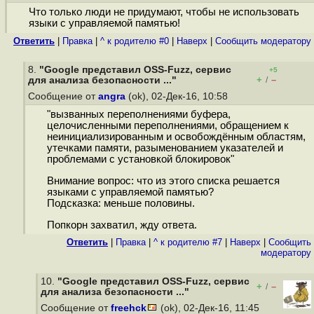
Что только люди не придумают, чтобы не использовать
языки с управляемой памятью!
Ответить
|
Правка
|
^ к родителю #0
|
Наверх
|
Cообщить модератору
8.
"Google представил OSS-Fuzz, сервис
+5
+
–
для анализа безопасности ..."
/
Сообщение от
angra
(ok), 02-Дек-16, 10:58
"вызванных переполнениями буфера,
целочисленными переполнениями, обращением к
неинициализированным и освобождённым областям,
утечками памяти, разыменованием указателей и
проблемами с установкой блокировок"
Внимание вопрос: что из этого списка решается
языками с управляемой памятью?
Подсказка: меньше половины.
Попкорн захватил, жду ответа.
Ответить
|
Правка
|
^ к родителю #7
|
Наверх
|
Cообщить
модератору
10.
"Google представил OSS-Fuzz, сервис
+
–
/
для анализа безопасности ..."
Сообщение от
freehck
(ok), 02-Дек-16, 11:45