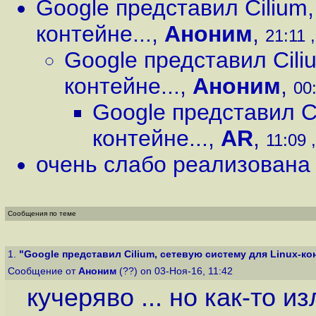
Google представил Cilium,
контейне...
,
Аноним
,
21:11 
Google представил Cili
контейне...
,
Аноним
,
00:
Google представил Ci
контейне...
,
AR
,
11:09 
очень слабо реализована
Сообщения по теме
1.
"Google представил Cilium, сетевую систему для Linux-кон
Сообщение от
Аноним
(??) on 03-Ноя-16, 11:42
кучеряво ... но как-то 