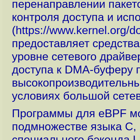
перенаправлении пакето
контроля доступа и исп
(
https://www.kernel.org/d
предоставляет средства
уровне сетевого драйве
доступа к DMA-буферу п
высокопроизводительны
условиях большой сетев
Программы для eBPF мо
подмножестве языка C,
специального бэкенда L