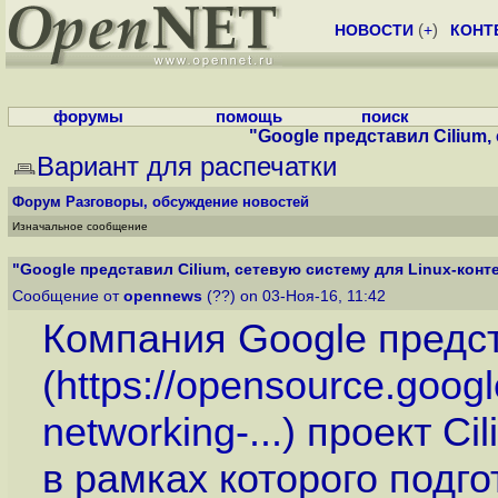
НОВОСТИ
(
+
)
КОНТ
форумы
помощь
поиск
"Google представил Cilium, 
Вариант для распечатки
Форум
Разговоры, обсуждение новостей
Изначальное сообщение
"Google представил Cilium, сетевую систему для Linux-конте
Сообщение от
opennews
(??) on 03-Ноя-16, 11:42
Компания Google предс
(
https://opensource.googl
networking-...
) проект Cil
в рамках которого подг