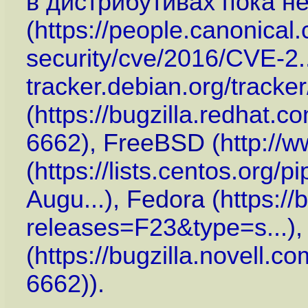
в дистрибутивах пока н
(
https://people.canonical
security/cve/2016/CVE-2..
tracker.debian.org/track
(
https://bugzilla.redhat
6662
), FreeBSD (
http://
(
https://lists.centos.org/
Augu...
), Fedora (
https://
releases=F23&type=s...
)
(
https://bugzilla.novell
6662
)).