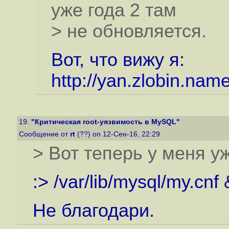
уже года 2 там
> не обновляется.
Вот, что вижу я:
http://yan.zlobin.nam
19.
"Критическая root-уязвимость в MySQL"
Сообщение от
rt
(??) on 12-Сен-16, 22:29
> Вот теперь у меня уж
:> /var/lib/mysql/my.cnf 
Не благодари.