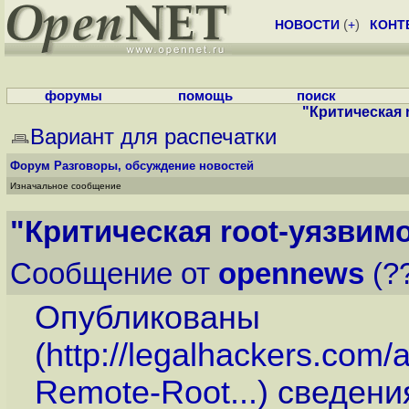
НОВОСТИ
(
+
)
КОНТ
форумы
помощь
поиск
"Критическая 
Вариант для распечатки
Форум
Разговоры, обсуждение новостей
Изначальное сообщение
"Критическая root-уязвим
Сообщение от
opennews
(??
Опубликованы
(
http://legalhackers.com/
Remote-Root...
) сведени