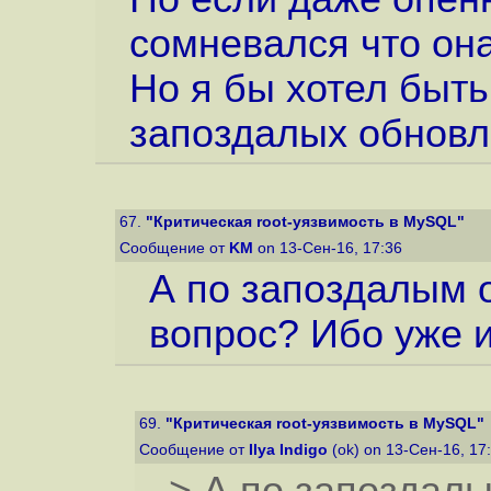
сомневался что она 
Но я бы хотел быть
запоздалых обновл
67.
"Критическая root-уязвимость в MySQL"
Сообщение от
KM
on 13-Сен-16, 17:36
А по запоздалым 
вопрос? Ибо уже и
69.
"Критическая root-уязвимость в MySQL"
Сообщение от
Ilya Indigo
(ok) on 13-Сен-16, 17