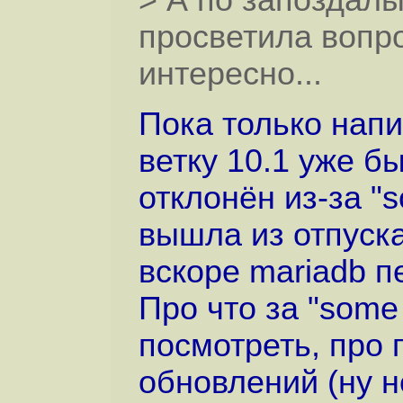
> А по запоздал
просветила вопр
интересно...
Пока только напи
ветку 10.1 уже б
отклонён из-за "s
вышла из отпуска
вскоре mariadb п
Про что за "some 
посмотреть, про
обновлений (ну н