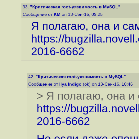
33.
"Критическая root-уязвимость в MySQL"
Сообщение от
KM
on 13-Сен-16, 09:25
Я полагаю, она и сам
https://bugzilla.nov
2016-6662
42.
"Критическая root-уязвимость в MySQL"
Сообщение от
Ilya Indigo
(ok) on 13-Сен-16, 10:46
> Я полагаю, она и 
https://bugzilla.no
2016-6662
Но если даже опенне