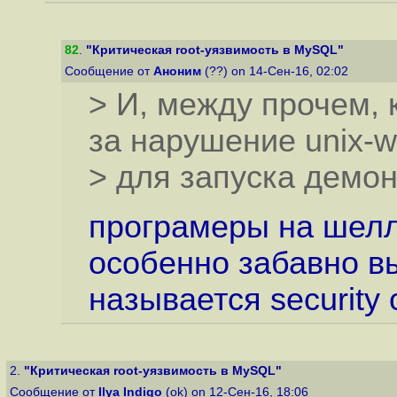
82
.
"Критическая root-уязвимость в MySQL"
Сообщение от
Аноним
(??) on 14-Сен-16, 02:02
> И, между прочем, 
за нарушение unix-w
> для запуска демона
програмеры на шелл
особенно забавно вы
называется security o
2.
"Критическая root-уязвимость в MySQL"
Сообщение от
Ilya Indigo
(ok) on 12-Сен-16, 18:06