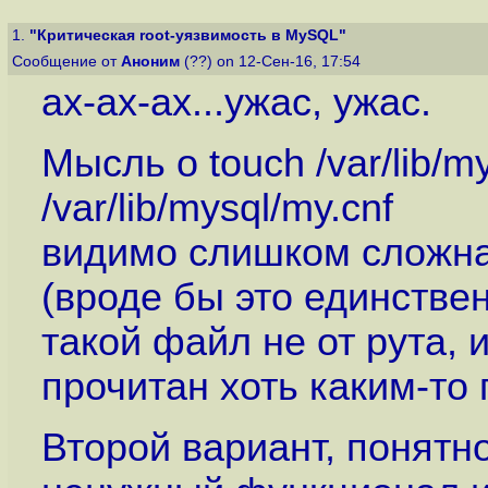
1.
"Критическая root-уязвимость в MySQL"
Сообщение от
Аноним
(??) on 12-Сен-16, 17:54
ах-ах-ах...ужас, ужас.
Мысль о touch /var/lib/my
/var/lib/mysql/my.cnf
видимо слишком сложна
(вроде бы это единстве
такой файл не от рута, 
прочитан хоть каким-то
Второй вариант, понятн