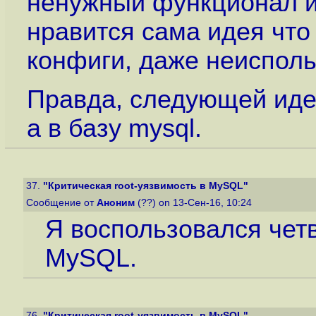
ненужный функционал из
нравится сама идея что 
конфиги, даже неиспол
Правда, следующей идее
а в базу mysql.
37.
"Критическая root-уязвимость в MySQL"
Сообщение от
Аноним
(??) on 13-Сен-16, 10:24
Я воспользовался чет
MySQL.
76.
"Критическая root-уязвимость в MySQL"