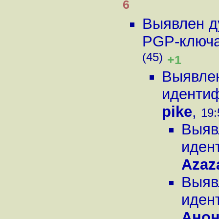
6
Выявлен д
PGP-ключа 
(45)
+1
Выявлен
идентиф
pike
,
19:
Выяв
иден
Azaz
Выяв
иден
Ано