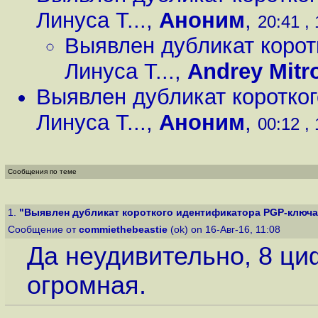
Линуса Т...
,
Аноним
,
20:41 , 
Выявлен дубликат коро
Линуса Т...
,
Andrey Mitr
Выявлен дубликат коротко
Линуса Т...
,
Аноним
,
00:12 , 
Сообщения по теме
1.
"Выявлен дубликат короткого идентификатора PGP-ключа Л
Сообщение от
commiethebeastie
(ok) on 16-Авг-16, 11:08
Да неудивительно, 8 ци
огромная.