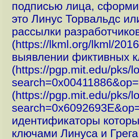
подписью лица, сформир
это Линус Торвальдс ил
рассылки разработчиков
(
https://lkml.org/lkml/201
выявлении фиктивных к
(
https://pgp.mit.edu/pks/
search=0x00411886&op=
(
https://pgp.mit.edu/pks/
search=0x6092693E&op=
идентификаторы которы
ключами Линуса и Грега