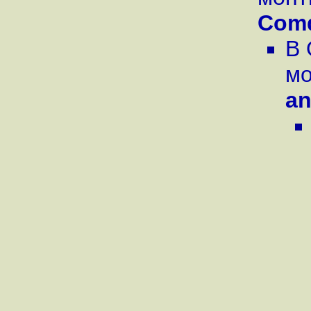
Com
В 
мо
an