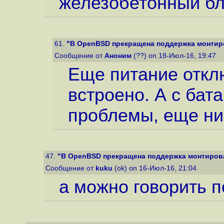
железобетонный бл
61.
"В OpenBSD прекращена поддержка монтиро
Сообщение от
Аноним
(??) on 18-Июл-16, 19:47
Еще питание отклю
встроено. А с бат
проблемы, еще ник
47.
"В OpenBSD прекращена поддержка монтирова
Сообщение от
kuku
(ok) on 16-Июл-16, 21:04
а можно говорить п