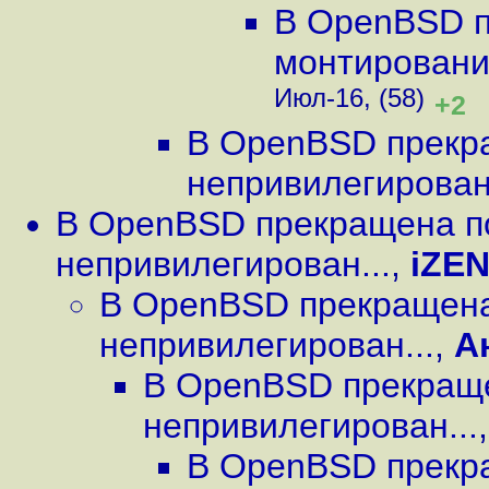
В OpenBSD п
монтировани
Июл-16, (58)
+2
В OpenBSD прекр
непривилегирован.
В OpenBSD прекращена п
непривилегирован...
,
iZE
В OpenBSD прекращена
непривилегирован...
,
А
В OpenBSD прекращ
непривилегирован...
В OpenBSD прекр