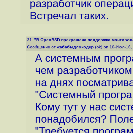
разработчик операци
Встречал таких.
31.
"В OpenBSD прекращена поддержка монтирова
Сообщение от
жабабыдлокодер
(ok) on 16-Июл-16,
А системным прогр
чем разработчиком
на днях посматрива
"Системный програ
Кому тут у нас сис
понадобился? Полез
"Требуется програ