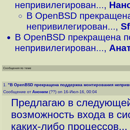
непривилегирован...
,
Нан
В OpenBSD прекращена
непривилегирован...
,
Sf
В OpenBSD прекращена п
непривилегирован...
,
Ана
Сообщения по теме
1.
"В OpenBSD прекращена поддержка монтирования неприви
Сообщение от
Аноним
(??) on 16-Июл-16, 00:04
Предлагаю в следующей
возможность входа в сис
каких-либо процессов..