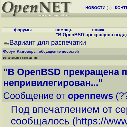
НОВОСТИ
(
+
)
КОНТ
форумы
помощь
поиск
"В OpenBSD прекращена подде
Вариант для распечатки
Форум
Разговоры, обсуждение новостей
Изначальное сообщение
"В OpenBSD прекращена 
непривилегирован..."
Сообщение от
opennews
(??
Под впечатлением от се
сообщалось (
https://ww