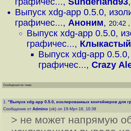
графичес...
,
Sunderland93
Выпуск xdg-app 0.5.0, изо
графичес...
,
Аноним
,
20:42 ,
Выпуск xdg-app 0.5.0, 
графичес...
,
Клыкастый
Выпуск xdg-app 0.5.0
графичес...
,
Crazy Al
Сообщения по теме
1.
"Выпуск xdg-app 0.5.0, изолированных контейнеров для гр
Сообщение от
Admino
(ok) on 19-Мрт-16, 10:38
> не может напрямую о