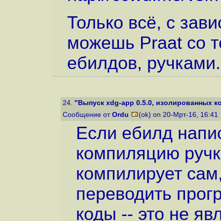
Только всё, с зав
можешь Praat со т
ебилдов, ручками.
24.
"Выпуск xdg-app 0.5.0, изолированных ко
Сообщение от
Ordu
(ok) on 20-Мрт-16, 16:41
Если ебилд напис
компиляцию ручк
компилирует сам,
переводить прог
коды -- это не я