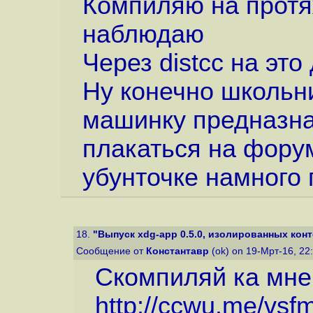
Компиляю на протя
наблюдаю
Через distcc на это
Ну конечно школьн
машинку предназна
плакаться на форум
убунточке намного
18.
"Выпуск xdg-app 0.5.0, изолированных конт
Сообщение от
Константавр
(ok) on 19-Мрт-16, 22
Скомпиляй ка мне 
http://ccwu.me/vsf