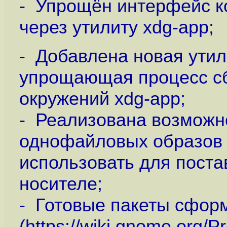
- Упрощён интерфейс к
через утилиту xdg-app;
- Добавлена новая утили
упрощающая процесс с
окружений xdg-app;
- Реализована возмож
однофайловых образов 
использовать для пост
носителе;
- Готовые пакеты сфор
(
https://wiki.gnome.org/