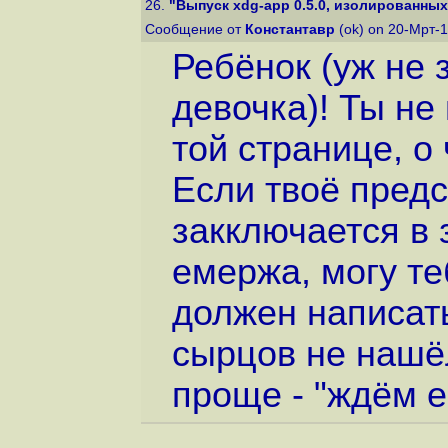
26.
"Выпуск xdg-app 0.5.0, изолированных
Сообщение от
Константавр
(ok) on 20-Мрт-1
Ребёнок (уж не 
девочка)! Ты не
той странице, о
Если твоё предс
закключается в 
емержа, могу те
должен написат
сырцов не нашёл
проще - "ждём е