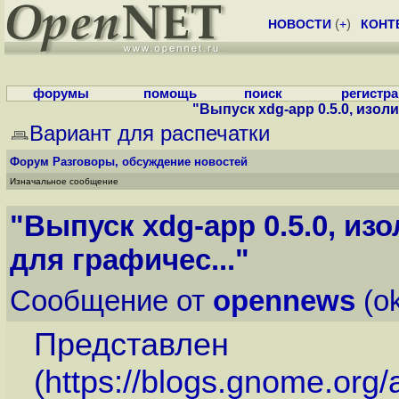
НОВОСТИ
(
+
)
КОНТ
форумы
помощь
поиск
регистр
"Выпуск xdg-app 0.5.0, изол
Вариант для распечатки
Форум
Разговоры, обсуждение новостей
Изначальное сообщение
"Выпуск xdg-app 0.5.0, и
для графичес..."
Сообщение от
opennews
(ok
Представлен
(
https://blogs.gnome.org/