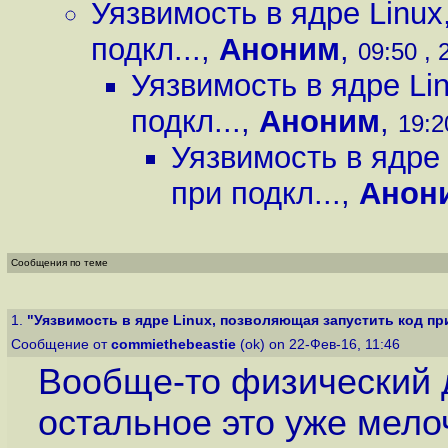
Уязвимость в ядре Linux
подкл...
,
Аноним
,
09:50 , 
Уязвимость в ядре Li
подкл...
,
Аноним
,
19:2
Уязвимость в ядре
при подкл...
,
Анон
Сообщения по теме
1.
"Уязвимость в ядре Linux, позволяющая запустить код при
Сообщение от
commiethebeastie
(ok) on 22-Фев-16, 11:46
Вообще-то физический 
остальное это уже мело