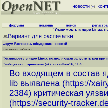
НОВОСТИ
(
+
)
КОНТ
форумы
помощь
поиск
регистр
"Уязвимость в ядре Linux, п
Вариант для распечатки
Форум
Разговоры, обсуждение новостей
Изначальное сообщение
"Уязвимость в ядре Linux, позволяющая запустить код при п
Сообщение от
opennews
(ok) on 22-Фев-16, 11:46
Во входящем в состав я
lib выявлена (
https://xai
2384
) критическая уязв
(
https://security-tracker.