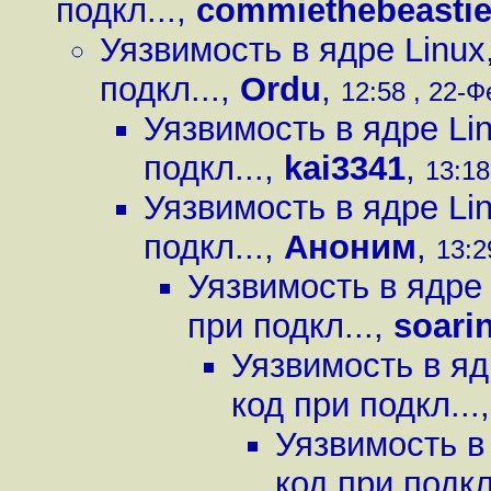
подкл...
,
commiethebeasti
Уязвимость в ядре Linux
подкл...
,
Ordu
,
12:58 , 22-Ф
Уязвимость в ядре Li
подкл...
,
kai3341
,
13:18
Уязвимость в ядре Li
подкл...
,
Аноним
,
13:2
Уязвимость в ядре
при подкл...
,
soari
Уязвимость в яд
код при подкл...
Уязвимость в
код при подкл