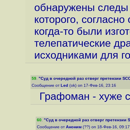
обнаружены следы 
которого, согласно
когда-то были изг
телепатические др
исходниками для го
59
.
"Суд в очередной раз отверг претензии SCO
Сообщение от
Led
(ok) on 17-Фев-16, 23:16
Графоман - хуже 
60
.
"Суд в очередной раз отверг претензии 
Сообщение от
Аноним
(??) on 18-Фев-16, 09:1