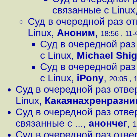
связанные с Linux
Суд в очередной раз о
Linux
,
Аноним
,
18:56 , 11-
Суд в очередной раз
с Linux
,
Michael Shig
Суд в очередной раз
с Linux
,
iPony
,
20:05 , 
Суд в очередной раз отве
Linux
,
Какаянахренразни
Суд в очередной раз отве
связанные с ...
,
анончег
,
1
Суд в очередной раз отве