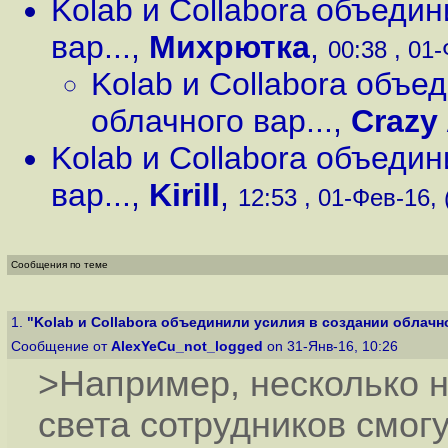
Kolab и Collabora объеди
вар...
,
Михрютка
,
00:38 , 01-
Kolab и Collabora объе
облачного вар...
,
Crazy
Kolab и Collabora объеди
вар...
,
Kirill
,
12:53 , 01-Фев-16, 
Сообщения по теме
1.
"Kolab и Collabora объединили усилия в создании облачно
Сообщение от
AlexYeCu_not_logged
on 31-Янв-16, 10:26
>Например, несколько 
света сотрудников смо