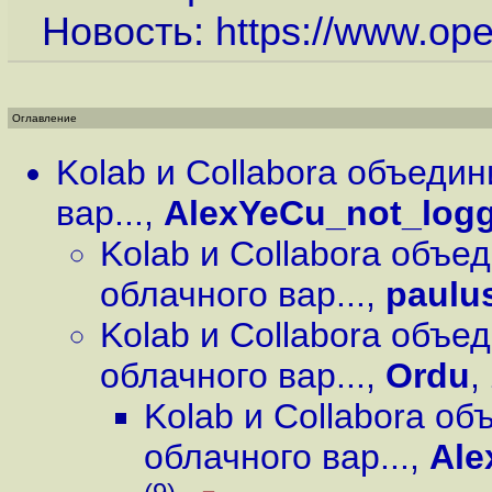
Новость:
https://www.op
Оглавление
Kolab и Collabora объеди
вар...
,
AlexYeCu_not_log
Kolab и Collabora объе
облачного вар...
,
paulu
Kolab и Collabora объе
облачного вар...
,
Ordu
,
Kolab и Collabora о
облачного вар...
,
Ale