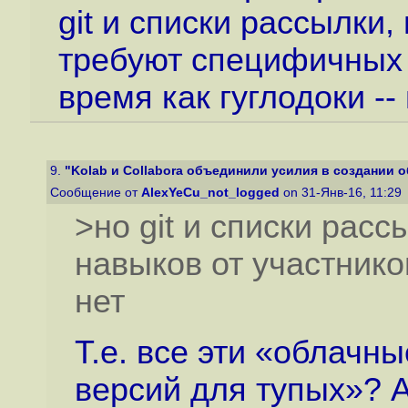
git и списки рассылки,
требуют специфичных н
время как гуглодоки -- 
9.
"Kolab и Collabora объединили усилия в создании об
Сообщение от
AlexYeCu_not_logged
on 31-Янв-16, 11:29
>но git и списки рас
навыков от участников
нет
Т.е. все эти «облачн
версий для тупых»? 