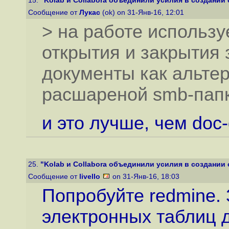
15.
"Kolab и Collabora объединили усилия в создании 
Сообщение от
Лукас
(ok) on 31-Янв-16, 12:01
> на работе использ
открытия и закрытия 
документы как альте
расшареной smb-папк
и это лучше, чем doc
25.
"Kolab и Collabora объединили усилия в создании 
Сообщение от
livello
on 31-Янв-16, 18:03
Попробуйте redmine.
электронных таблиц д