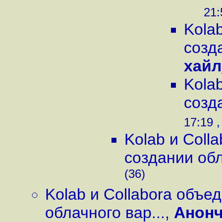
21:
Kola
созд
хайл
Kola
созд
17:19 ,
Kolab и Coll
создании обл
(36)
Kolab и Collabora объе
облачного вар...
,
Анонч