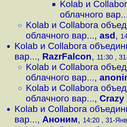
Kolab и Collab
облачного вар..
Kolab и Collabora объе
облачного вар...
,
asd
,
14
Kolab и Collabora объеди
вар...
,
RazrFalcon
,
11:30 , 31
Kolab и Collabora объе
облачного вар...
,
anoni
Kolab и Collabora объе
облачного вар...
,
Crazy
Kolab и Collabora объеди
вар...
,
Аноним
,
14:20 , 31-Янв