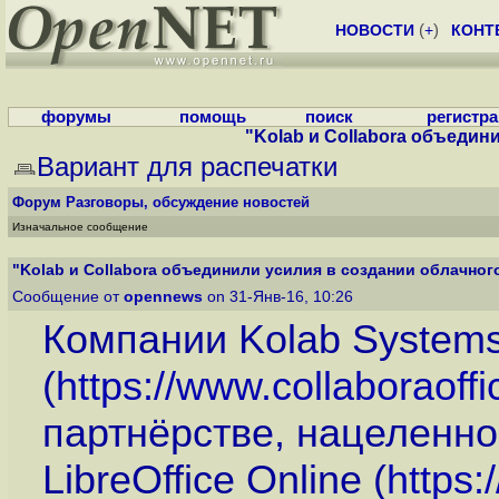
НОВОСТИ
(
+
)
КОНТ
форумы
помощь
поиск
регистр
"Kolab и Collabora объедини
Вариант для распечатки
Форум
Разговоры, обсуждение новостей
Изначальное сообщение
"Kolab и Collabora объединили усилия в создании облачного
Сообщение от
opennews
on 31-Янв-16, 10:26
Компании Kolab Systems 
(
https://www.collaboraoff
партнёрстве, нацеленн
LibreOffice Online (
https: