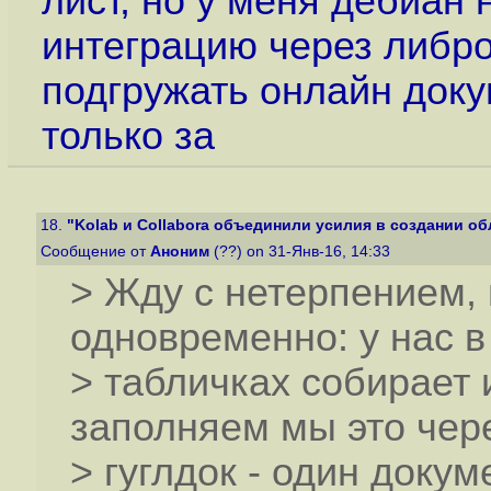
лист, но у меня дебиан 
интеграцию через либр
подгружать онлайн докум
только за
18.
"Kolab и Collabora объединили усилия в создании обл
Сообщение от
Аноним
(??) on 31-Янв-16, 14:33
> Жду с нетерпением,
одновременно: у нас в
> табличках собирает 
заполняем мы это чер
> гуглдок - один докум