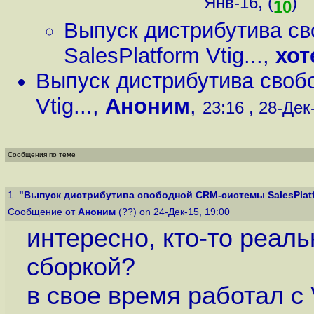
Янв-16, (
)
10
Выпуск дистрибутива с
SalesPlatform Vtig...
,
хот
Выпуск дистрибутива своб
Vtig...
,
Аноним
,
23:16 , 28-Дек-
Сообщения по теме
1.
"Выпуск дистрибутива свободной CRM-системы SalesPlatfo
Сообщение от
Аноним
(??) on 24-Дек-15, 19:00
интересно, кто-то реал
сборкой?
в свое время работал с 