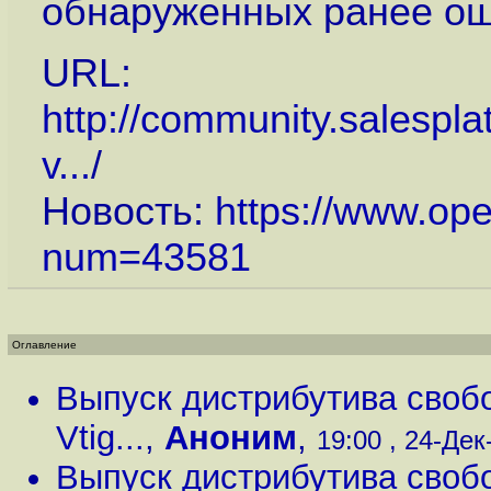
обнаруженных ранее ош
URL:
http://community.salespla
v...
/
Новость:
https://www.op
num=43581
Оглавление
Выпуск дистрибутива своб
Vtig...
,
Аноним
,
19:00 , 24-Дек-
Выпуск дистрибутива своб