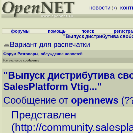
НОВОСТИ
(
+
)
КОНТ
форумы
помощь
поиск
регистр
"Выпуск дистрибутива свобод
Вариант для распечатки
Форум
Разговоры, обсуждение новостей
Изначальное сообщение
"Выпуск дистрибутива с
SalesPlatform Vtig..."
Сообщение от
opennews
(??
Представлен
(
http://community.salespl