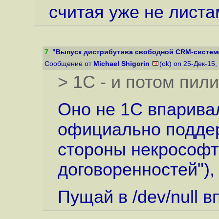
считая уже не листа
7
.
"Выпуск дистрибутива свободной CRM-системы S
Сообщение от
Michael Shigorin
(ok) on 25-Дек-15,
> 1С - и потом пил
Оно не 1С впаривал
официально поддер
стороны некрософт
договоренностей"), 
Пущай в /dev/null в