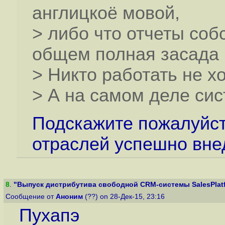
англицкоё мовой,
> либо что отчеты соб
общем полная засада 
> Никто работать не х
> А на самом деле си
Подскажите пожалуйст
отраслей успешно вне
8
.
"Выпуск дистрибутива свободной CRM-системы SalesPlatfo
Сообщение от
Аноним
(??) on 28-Дек-15, 23:16
Пухапэ