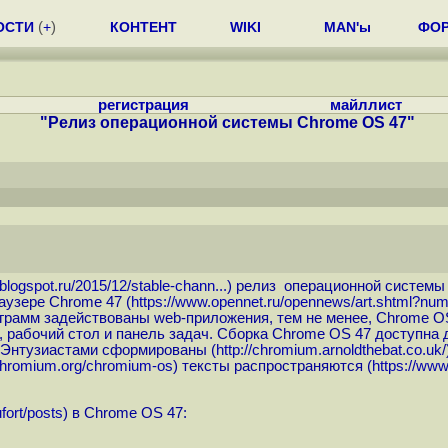
ОСТИ
(
+
)
КОНТЕНТ
WIKI
MAN'ы
ФО
регистрация
майллист
"Релиз операционной системы Chrome OS 47"
blogspot.ru/2015/12/stable-chann...
) релиз операционной системы
аузере Chrome 47 (
https://www.opennet.ru/opennews/art.shtml?nu
ограмм задействованы web-приложения, тем не менее, Chrome O
, рабочий стол и панель задач. Сборка Chrome OS 47 доступна
. Энтузиастами сформированы (
http://chromium.arnoldthebat.co.uk
chromium.org/chromium-os
) тексты распространяются (
https://ww
fort/posts
) в Chrome OS 47: