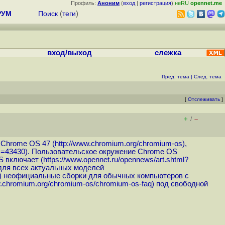
Профиль:
Аноним
(
вход
|
регистрация
)
неRU
opennet.me
РУМ
Поиск
(
теги
)
вход/выход
слежка
Пред. тема
|
След. тема
[
Отслеживать
]
+
–
/
 Chrome OS 47 (
http://www.chromium.org/chromium-os
),
m=43430
). Пользовательское окружение Chrome OS
S включает (
https://www.opennet.ru/opennews/art.shtml?
 для всех актуальных моделей
/) неофициальные сборки для обычных компьютеров с
w.chromium.org/chromium-os/chromium-os-faq
) под свободной