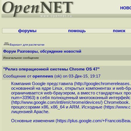
НОВ
форумы
помощь
поиск
Вариант для распечатки
Форум
Разговоры, обсуждение новостей
Изначальное сообщение
"Релиз операционной системы Chrome OS 47"
Сообщение от
opennews
(ok) on 03-Дек-15, 19:17
Компания Google представила (
http://googlechromereleases.
основанной на ядре Linux, открытых компонентах и web-бр
ограничивается web-браузером, а вместо стандартных пр
num=33963
) в себя полноценный многооконный интерфейс
(
http://www.google.com/intl/en/chrome/devices
/) Chromebook
процессорами x86, x86_64 и ARM. Исходные (
https://www.
лицензией Apache.
Основные изменения (
https://plus.google.com/+FrancoisBeau