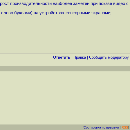
ирост производительности наиболее заметен при показе видео с
слово буквами) на устройствах сенсорными экранами;
Ответить
|
Правка
|
Cообщить модератору
[
Сортировка по времени
|
RSS
]