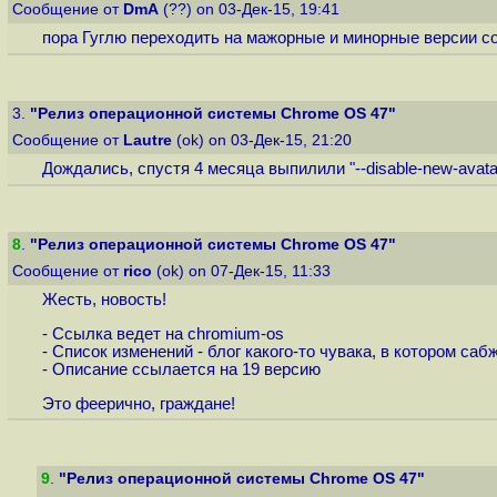
Сообщение от
DmA
(??) on 03-Дек-15, 19:41
пора Гуглю переходить на мажорные и минорные версии со 
3.
"Релиз операционной системы Chrome OS 47"
Сообщение от
Lautre
(ok) on 03-Дек-15, 21:20
Дождались, спустя 4 месяца выпилили "--disable-new-avata
8
.
"Релиз операционной системы Chrome OS 47"
Сообщение от
rico
(ok) on 07-Дек-15, 11:33
Жесть, новость!
- Ссылка ведет на chromium-os
- Список изменений - блог какого-то чувака, в котором саб
- Описание ссылается на 19 версию
Это феерично, граждане!
9
.
"Релиз операционной системы Chrome OS 47"