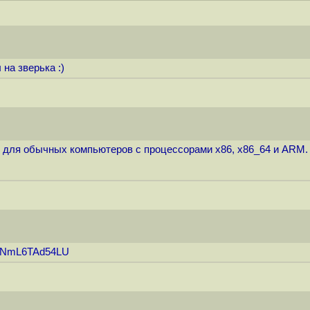
на зверька :)
для обычных компьютеров с процессорами x86, x86_64 и ARM.
v=NmL6TAd54LU