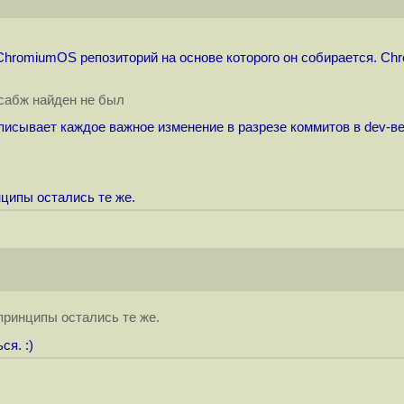
 ChromiumOS репозиторий на основе которого он собирается. С
 сабж найден не был
описывает каждое важное изменение в разрезе коммитов в dev-ве
нципы остались те же.
 принципы остались те же.
ся. :)