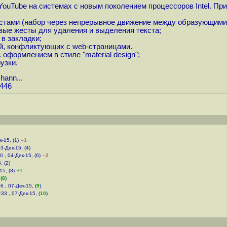
YouTube на системах с новым поколением процессоров Intel. Пр
стами (набор через непрерывное движение между образующими 
вые жесты для удаления и выделения текста;
в закладки;
й, конфликтующих с web-страницами.
оформлением в стиле "material design";
узки.
hann...
3446
к-15, (1)
–1
03-Дек-15, (4)
0 , 04-Дек-15, (6)
–2
, (2)
15, (3)
+1
(
8
)
6 , 07-Дек-15, (
9
)
:33 , 07-Дек-15, (
10
)