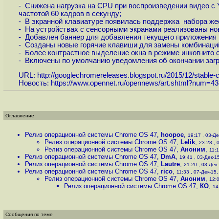
- Снижена нагрузка на CPU при воспроизведении видео с 
частотой 60 кадров в секунду;
- В экранной клавиатуре появилась поддержка набора же
- На устройствах с сенсорными экранами реализованы но
- Добавлен баннер для добавления текущего приложения 
- Созданы новые горячие клавиши для замены комбинаци
- Более контрастное выделение окна в режиме инкогнито с 
- Включены по умолчанию уведомления об окончании загр
URL:
http://googlechromereleases.blogspot.ru/2015/12/stable-c
Новость:
https://www.opennet.ru/opennews/art.shtml?num=4
Оглавление
Релиз операционной системы Chrome OS 47
,
hoopoe
,
19:17 , 03-Де
Релиз операционной системы Chrome OS 47
,
Lelik
,
23:28 , 
Релиз операционной системы Chrome OS 47
,
Аноним
,
11:1
Релиз операционной системы Chrome OS 47
,
DmA
,
19:41 , 03-Дек-15
Релиз операционной системы Chrome OS 47
,
Lautre
,
21:20 , 03-Дек-
Релиз операционной системы Chrome OS 47
,
rico
,
11:33 , 07-Дек-15, 
Релиз операционной системы Chrome OS 47
,
Аноним
,
12:0
Релиз операционной системы Chrome OS 47
,
КО
,
14
Сообщения по теме