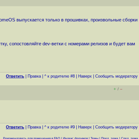
hromeOS выпускается только в прошивках, произвольные сборки
тку, сопостовляйте dev-ветки с номерами релизов и будет вам
Ответить
|
Правка
|
^ к родителю #8
|
Наверх
|
Cообщить модератору
+
–
/
Ответить
|
Правка
|
^ к родителю #9
|
Наверх
|
Cообщить модератору
Рекомендовать для помещения в FAQ
|
Индекс форумов
|
Темы
|
Пред. тема
|
След. тема