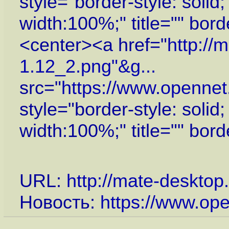
style="border-style: soli
width:100%;" title="" bor
<center><a href="
http://
1.12_2.png"&g...
src="
https://www.openne
style="border-style: soli
width:100%;" title="" bor
URL:
http://mate-desktop
Новость:
https://www.op