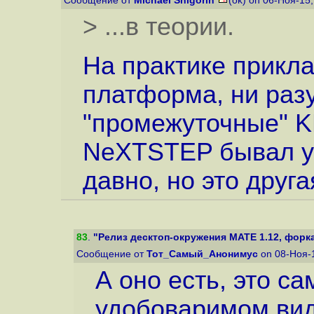
Сообщение от
Michael Shigorin
(ok) on 06-Ноя-15
> ...в теории.
На практике прикла
платформа, ни раз
"промежуточные" K
NeXTSTEP бывал у
давно, но это друга
83
.
"Релиз десктоп-окружения MATE 1.12, форк
Сообщение от
Тот_Самый_Анонимус
on 08-Ноя-
А оно есть, это са
удобоваримом виде