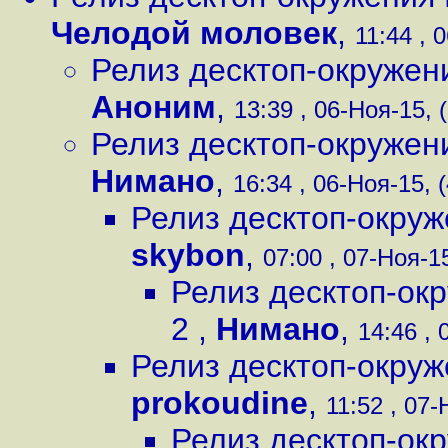
Челодой моловек
,
11:44 , 
Релиз десктоп-окруже
Аноним
,
13:39 , 06-Ноя-15, 
Релиз десктоп-окруже
Нимано
,
16:34 , 06-Ноя-15, (
Релиз десктоп-окру
skybon
,
07:00 , 07-Ноя-15
Релиз десктоп-ок
2
,
Нимано
,
14:46 , 
Релиз десктоп-окру
prokoudine
,
11:52 , 07-
Релиз десктоп-ок