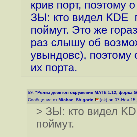
крив порт, поэтому 
ЗЫ: кто видел KDE 
поймут. Это же гора
раз слышу об возмож
увындовс), поэтому 
их порта.
59.
"Релиз десктоп-окружения MATE 1.12, форка 
Сообщение от
Michael Shigorin
(ok) on 07-Ноя-15
> ЗЫ: кто видел K
поймут.