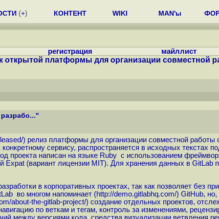
ОСТИ
(
+
)
КОНТЕНТ
WIKI
MAN'ы
ФО
регистрация
майллист
 открытой платформы для организации совместной раз
разрабо..."
eleased
/) релиз платформы для организации совместной работы с 
к конкретному сервису, распространяется в исходных текстах п
од проекта написан на языке Ruby с использованием фреймворк
й Expat (вариант лицензии MIT). Для хранения данных в GitLab
азработки в корпоративных проектах, так как позволяет без пр
itLab во многом напоминает (
http://demo.gitlabhq.com
/) GitHub, но
.com/about-the-gitlab-project
/) создание отдельных проектов, отсл
навигацию по веткам и тегам, контроль за изменениями, рецензи
ий между версиями кода, средства визуализации ветвления реп