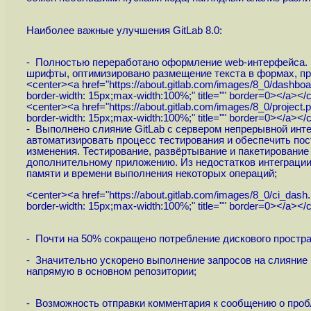
Наиболее важные улучшения GitLab 8.0:
- Полностью переработано оформление web-интерфейса. К
шрифты, оптимизировано размещение текста в формах, п
<center><a href="
https://about.gitlab.com/images/8_0/dashboa
border-width: 15px;max-width:100%;" title="" border=0></a></
<center><a href="
https://about.gitlab.com/images/8_0/project.p
border-width: 15px;max-width:100%;" title="" border=0></a></
- Выполнено слияние GitLab с сервером непрерывной интег
автоматизировать процесс тестирования и обеспечить пос
изменения. Тестирование, развёртывание и пакетирование т
дополнительному приложению. Из недостатков интеграции G
памяти и времени выполнения некоторых операций;
<center><a href="
https://about.gitlab.com/images/8_0/ci_dash.
border-width: 15px;max-width:100%;" title="" border=0></a></
- Почти на 50% сокращено потребление дискового простра
- Значительно ускорено выполнение запросов на слияние 
напрямую в основном репозитории;
- Возможность отправки комментария к сообщению о пробл