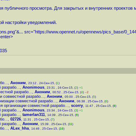
я публичного просмотра. Для закрытых и внутренних проектов 
ой настройки уведомлений.
ons.png"&...
src="
https://www.opennet.ru/opennews/pics_base/0_14
center>
3035
о...
,
Аноним
,
23:12 , 24-Сен-15, (
1
)
разрабо...
,
Anonimous
,
23:31 , 24-Сен-15, (
2
)
+1
стной разрабо...
,
Аноним
,
00:52 , 25-Сен-15, (
4
)
–2
 совместной разрабо...
,
Аноним
,
05:00 , 25-Сен-15, (
5
)
изации совместной разрабо...
,
Аноним
,
06:38 , 25-Сен-15, (
6
)
 организации совместной разрабо...
,
scorry
,
11:47 , 25-Сен-15, (
8
)
разрабо...
,
Anonimous
,
23:34 , 24-Сен-15, (
3
)
+1
разрабо...
,
tamerlan311
,
14:39 , 25-Сен-15, (
9
)
о...
,
02726
,
11:31 , 25-Сен-15, (
7
)
разрабо...
,
Аноним
,
15:39 , 25-Сен-15, (
11
)
о...
,
ALex_hha
,
14:46 , 25-Сен-15, (
10
)