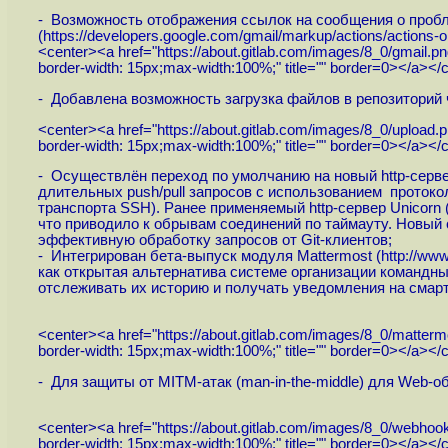
- Возможность отображения ссылок на сообщения о пробле
(
https://developers.google.com/gmail/markup/actions/actions-o.
<center><a href="
https://about.gitlab.com/images/8_0/gmail.p
border-width: 15px;max-width:100%;" title="" border=0></a></
- Добавлена возможность загрузка файлов в репозиторий 
<center><a href="
https://about.gitlab.com/images/8_0/upload
border-width: 15px;max-width:100%;" title="" border=0></a></
- Осуществлён переход по умолчанию на новый http-сервер g
длительных push/pull запросов с использованием протоко
транспорта SSH). Ранее применяемый http-сервер Unicorn 
что приводило к обрывам соединений по таймауту. Новый с
эффективную обработку запросов от Git-клиентов;
- Интегрирован бета-выпуск модуля Mattermost (
http://ww
как открытая альтернатива системе организации командны
отслеживать их историю и получать уведомления на смар
<center><a href="
https://about.gitlab.com/images/8_0/mattermo
border-width: 15px;max-width:100%;" title="" border=0></a></
- Для защиты от MITM-атак (man-in-the-middle) для Web-о
<center><a href="
https://about.gitlab.com/images/8_0/webhook
border-width: 15px;max-width:100%;" title="" border=0></a></