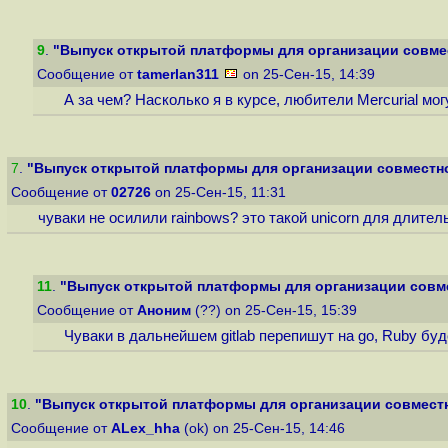
9
.
"Выпуск открытой платформы для организации совмес
Сообщение от
tamerlan311
on 25-Сен-15, 14:39
А за чем? Насколько я в курсе, любители Mercurial мо
7
.
"Выпуск открытой платформы для организации совместно
Сообщение от
02726
on 25-Сен-15, 11:31
чуваки не осилили rainbows? это такой unicorn для длит
11
.
"Выпуск открытой платформы для организации совме
Сообщение от
Аноним
(??) on 25-Сен-15, 15:39
Чуваки в дальнейшем gitlab перепишут на go, Ruby буд
10
.
"Выпуск открытой платформы для организации совместн
Сообщение от
ALex_hha
(ok) on 25-Сен-15, 14:46