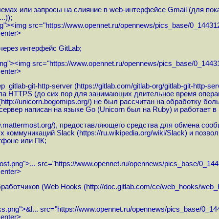
мах или запросы на слияние в web-интерфейсе Gmail (для показ
..
));
ng"><img
src="
https://www.opennet.ru/opennews/pics_base/0_14431
center>
через интерфейс GitLab;
.png"><img
src="
https://www.opennet.ru/opennews/pics_base/0_1443
center>
itlab-git-http-server (
https://gitlab.com/gitlab-org/gitlab-git-http-ser
ла HTTPS (до сих пор для занимающих длительное время операц
(
http://unicorn.bogomips.org
/) не был рассчитан на обработку бо
ервер написан на языке Go (Unicorn был на Ruby) и работает в 
w.mattermost.org
/), предоставляющего средства для обмена соо
х коммуникаций Slack (
https://ru.wikipedia.org/wiki/Slack
) и позво
тфоне или ПК;
st.png">...
src="
https://www.opennet.ru/opennews/pics_base/0_144
center>
бработчиков (Web Hooks (
http://doc.gitlab.com/ce/web_hooks/web_
s.png">&l...
src="
https://www.opennet.ru/opennews/pics_base/0_14
center>