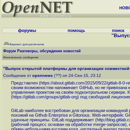
НОВ
форумы
помощь
поиск
"Выпуск
Вариант для распечатки
Форум
Разговоры, обсуждение новостей
Изначальное сообщение
"Выпуск открытой платформы для организации совместной 
Сообщение от
opennews
(??) on 24-Сен-15, 23:12
Представлен (
https://about.gitlab.com/2015/09/22/gitlab-8-0-r
своим возможностям напоминает GitHub, но не привязана 
управления проектом на своём подконтрольном сервере. К
(
https://gitlab.com/groups/gitlab-org
) под свободной лицензие
GitLab наиболее востребован для организации командной р
похожий на Github Enterprise и Gitorious. Web-интерфейс G
удачные принципы. GitLab поддерживает (
http://blog.gitlab
(рабочий процесс основан на обработке merge-запросов), 
обмен небольшими кусками кода, наглядный анализ различ