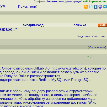
Профиль:
Аноним
(
вход
|
регистрация
)
неRU
opennet.me
РУМ
Поиск
(
теги
)
вход/выход
слежка
рабо..."
Пред. тема
|
След. тема
[
Отслеживать
]
+
–
/
Git-репозиториями GitLab 8.0 (
http://www.gitlab.com
), которая по
од свободной лицензией и позволяет развернуть web-сервис
а Ruby on Rails и распространяется
 поддерживается связка Redis с MySQL или PostgreSQL.
ивязки к облачному вендору развернуть инструментарий,
, тем не менее, не копирует его, а лишь повторяет наиболее
еживание ошибок, обработку запросов на добавление кода
рование кода, многоуровневое управление доступом, Wiki,
озитория и многое другое.