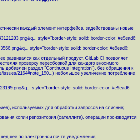
актически каждый элемент интерфейса, задействованы новые
43121283.png&q...
style="border-style: solid; border-color: #e9ead6;
3566.png&q...
style="border-style: solid; border-color: #e9ead6;
нее развивался как отдельный продукт. GitLab CI позволяет
ществляя проверку пересборкой для каждого вносимого
 добавлен раздел "Continuous Integration"), без обращения к
-ce/issues/2164#note_190...
) небольшое увеличение потребление
23199.png&q...
style="border-style: solid; border-color: #e9ead6;
иев), используемых для обработки запросов на слияние;
вания копии репозитория (сателлита), операции производятся
ишедшее по электронной почте уведомление;