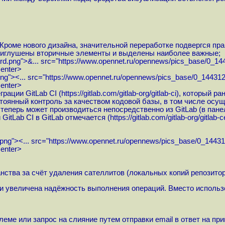
роме нового дизайна, значительной переработке подвергся пр
риглушены вторичные элементы и выделены наиболее важные;
rd.png">&...
src="
https://www.opennet.ru/opennews/pics_base/0_14
center>
ng"><...
src="
https://www.opennet.ru/opennews/pics_base/0_144312
center>
рации GitLab CI (
https://gitlab.com/gitlab-org/gitlab-ci
), который ра
тоянный контроль за качеством кодовой базы, в том числе осу
еперь может производиться непосредственно из GitLab (в панель
itLab CI в GitLab отмечается (
https://gitlab.com/gitlab-org/gitlab
png"><...
src="
https://www.opennet.ru/opennews/pics_base/0_14431
center>
нства за счёт удаления сателлитов (локальных копий репозитор
и увеличена надёжность выполнения операций. Вместо использо
еме или запрос на слияние путем отправки email в ответ на пр