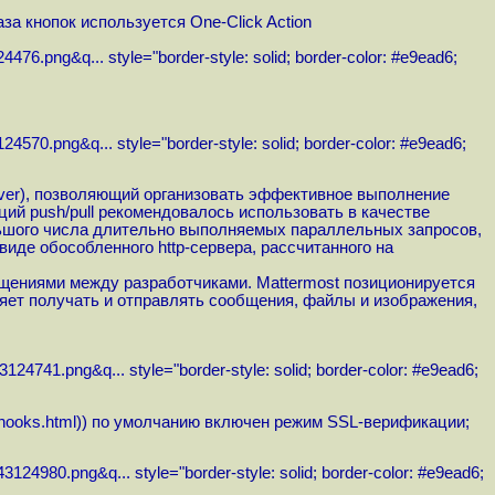
а кнопок используется One-Click Action
24476.png&q...
style="border-style: solid; border-color: #e9ead6;
124570.png&q...
style="border-style: solid; border-color: #e9ead6;
ver
), позволяющий организовать эффективное выполнение
ий push/pull рекомендовалось использовать в качестве
льшого числа длительно выполняемых параллельных запросов,
виде обособленного http-сервера, рассчитанного на
бщениями между разработчиками. Mattermost позиционируется
ляет получать и отправлять сообщения, файлы и изображения,
3124741.png&q...
style="border-style: solid; border-color: #e9ead6;
hooks.html
)) по умолчанию включен режим SSL-верификации;
43124980.png&q...
style="border-style: solid; border-color: #e9ead6;