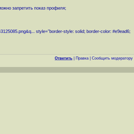
можно запретить показ профиля;
43125085.png&q...
style="border-style: solid; border-color: #e9ead6;
Ответить
|
Правка
|
Cообщить модератору