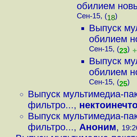
обилием новы
Сен-15, (
)
18
Выпуск му
обилием н
Сен-15, (
)
+
23
Выпуск му
обилием н
Сен-15, (
)
25
Выпуск мультимедиа-пак
фильтро...
,
нектоинечт
Выпуск мультимедиа-пак
фильтро...
,
Аноним
,
19:2