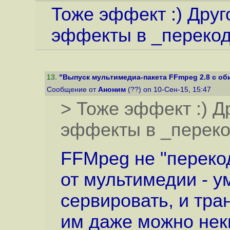
Тоже эффект :) Друг
эффекты в _переко
13
.
"Выпуск мультимедиа-пакета FFmpeg 2.8 с об
Сообщение от
Аноним
(??) on 10-Сен-15, 15:47
> Тоже эффект :) Д
эффекты в _перек
FFMpeg не "переко
от мультимедии - у
сервировать, и тра
им даже можно нек