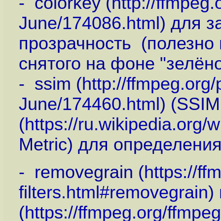
- colorkey (
http://ffmpeg
June/174086.html
) для 
прозрачность (полезно 
снятого на фоне "зелёно
- ssim (
http://ffmpeg.org
June/174460.html
) (SSIM
(
https://ru.wikipedia.org/
Metric) для определени
- removegrain (
https://f
filters.html#removegrain
)
(
https://ffmpeg.org/ffmpeg