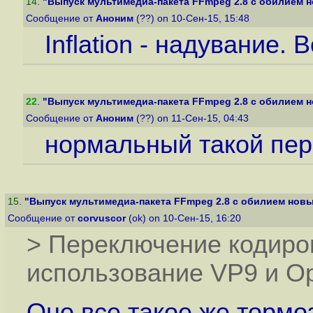
14
.
"Выпуск мультимедиа-пакета FFmpeg 2.8 с обилием н
Сообщение от
Аноним
(??) on 10-Сен-15, 15:48
Inflation - надувание.
22
.
"Выпуск мультимедиа-пакета FFmpeg 2.8 с обилием н
Сообщение от
Аноним
(??) on 11-Сен-15, 04:43
нормальный такой пере
15
.
"Выпуск мультимедиа-пакета FFmpeg 2.8 с обилием новы
Сообщение от
corvuscor
(ok) on 10-Сен-15, 16:20
> Переключение кодиро
использование VP9 и O
Оно все такое же торм