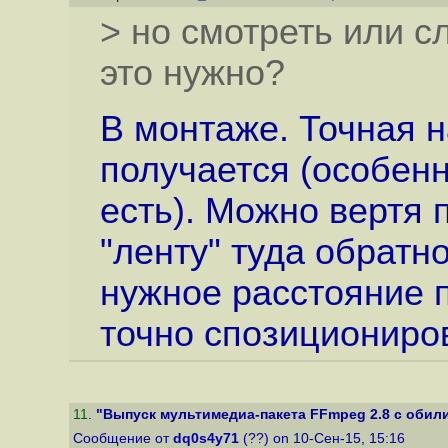
> но смотреть или сл
это нужно?
В монтаже. Точная 
получается (особен
есть). Можно вертя 
"ленту" туда обратн
нужное расстояние п
точно спозициониро
11
.
"Выпуск мультимедиа-пакета FFmpeg 2.8 с обил
Сообщение от
dq0s4y71
(??) on 10-Сен-15, 15:16