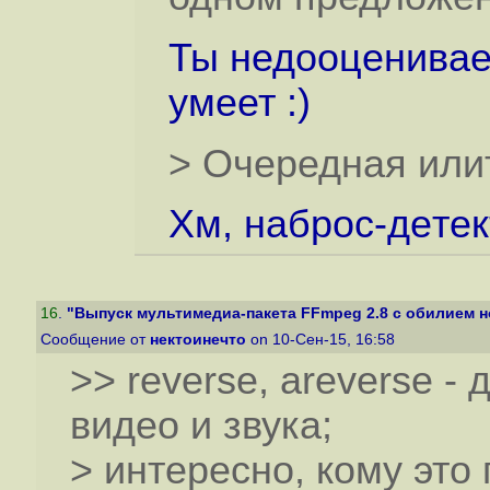
Ты недооценивае
умеет :)
> Очередная илит
Хм, наброс-дeтeк
16
.
"Выпуск мультимедиа-пакета FFmpeg 2.8 с обилием н
Сообщение от
нектоинечто
on 10-Сен-15, 16:58
>> reverse, areverse -
видео и звука;
> интересно, кому это