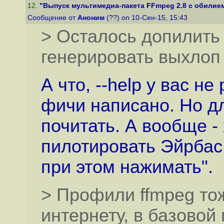
12
.
"Выпуск мультимедиа-пакета FFmpeg 2.8 с обилием
Сообщение от
Аноним
(??) on 10-Сен-15, 15:43
> Осталось допилить 
генерировать выхлоп
А что, --help у вас н
фичи написано. Но д
почитать. А вообще -
пилотировать Эйрбас,
при этом нажимать".
> Профили ffmpeg то
интернету, в базовой 