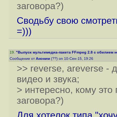
заговора?)
Сводьбу свою смотрет
=)))
19
.
"Выпуск мультимедиа-пакета FFmpeg 2.8 с обилием н
Сообщение от
Аноним
(??) on 10-Сен-15, 19:26
>> reverse, areverse -
видео и звука;
> интересно, кому это
заговора?)
Для хотелок типа "хочу