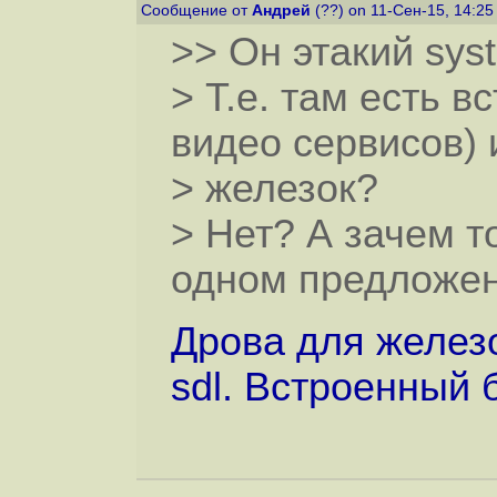
Сообщение от
Андрей
(??) on 11-Сен-15, 14:2
>> Он этакий sys
> Т.е. там есть 
видео сервисов) 
> железок?
> Нет? А зачем 
одном предложе
Дрова для железок
sdl. Встроенный б