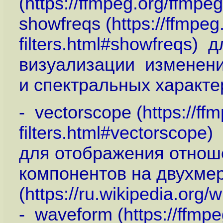
(
https://ffmpeg.org/ffmpe
showfreqs (
https://ffmpeg
filters.html#showfreqs
) д
визуализации изменени
и спектральных характер
- vectorscope (
https://ff
filters.html#vectorscope
)
для отображения отнош
компонентов на двухмер
(
https://ru.wikipedia.or
- waveform (
https://ffmp