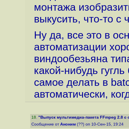
монтажа изобразить,
выкусить, что-то с 
Ну да, все это в о
автоматизации хоро
виндообезьяна типа
какой-нибудь гугль 
самое делать в ba
автоматически, ког
18
.
"Выпуск мультимедиа-пакета FFmpeg 2.8 с 
Сообщение от
Аноним
(??) on 10-Сен-15, 19:24