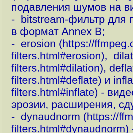
подавления шумов на в
- bitstream-фильтр дл
в формат Annex B;
- erosion (
https://ffmpeg.
filters.html#erosion
), dila
filters.html#dilation
), defla
filters.html#deflate
) и infla
filters.html#inflate
) - ви
эрозии, расширения, сду
- dynaudnorm (
https://f
filters.html#dynaudnorm
)