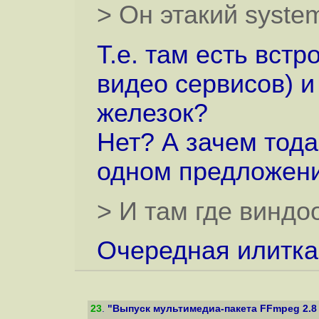
> Он этакий syste
Т.е. там есть вст
видео сервисов) и
железок?
Нет? А зачем тод
одном предложен
> И там где виндо
Очередная илитка
23
.
"Выпуск мультимедиа-пакета FFmpeg 2.8