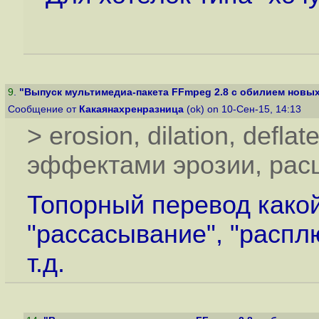
9
.
"Выпуск мультимедиа-пакета FFmpeg 2.8 с обилием новых
Сообщение от
Какаянахренразница
(ok) on 10-Сен-15, 14:13
> erosion, dilation, defla
эффектами эрозии, расш
Топорный перевод какой
"рассасывание", "распл
т.д.