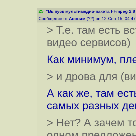
25
.
"Выпуск мультимедиа-пакета FFmpeg 2.8
Сообщение от
Аноним
(??) on 12-Сен-15, 04:4
> Т.е. там есть 
видео сервисов)
Как минимум, пле
> и дрова для (в
А как же, там ес
самых разных де
> Нет? А зачем 
одном предложе