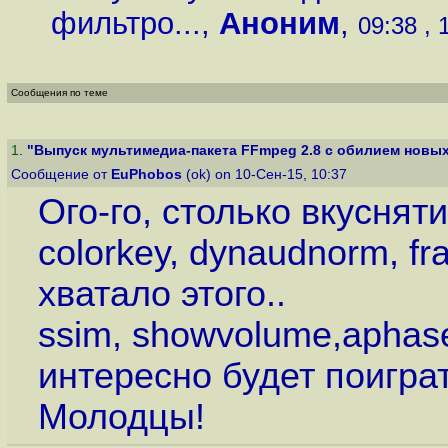
фильтро...
,
Аноним
,
09:38 , 
Сообщения по теме
1
.
"Выпуск мультимедиа-пакета FFmpeg 2.8 с обилием новых
Сообщение от
EuPhobos
(ok) on 10-Сен-15, 10:37
Ого-го, столько вкуснят
colorkey, dynaudnorm, fr
хватало этого..
ssim, showvolume,aphase
интересно будет поигра
Молодцы!