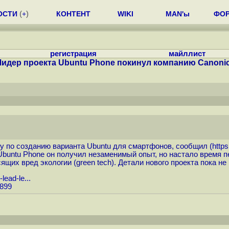
ОСТИ
(
+
)
КОНТЕНТ
WIKI
MAN'ы
ФО
регистрация
майллист
Лидер проекта Ubuntu Phone покинул компанию Canonic
нду по созданию варианта Ubuntu для смартфонов, сообщил (
http
 Ubuntu Phone он получил незаменимый опыт, но настало время 
ящих вред экологии (green tech). Детали нового проекта пока н
ead-le...
2899