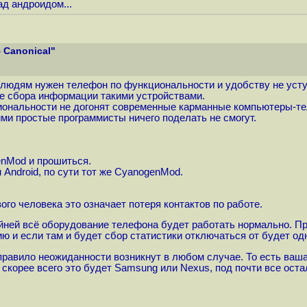
ад андроидом...
 Canonical"
что людям нужен телефон по функциональности и удобству не уст
вне сбора информации такими устройствами.
иональности не догонят современные карманные компьютеры-т
ими простые программисты ничего поделать не смогут.
enMod и прошиться.
 Android, по сути тот же CyanogenMod.
вого человека это означает потеря контактов по работе.
айней всё оборудование телефона будет работать нормально. При
ю и если там и будет сбор статистики отключаться от будет одн
правило неожиданности возникнут в любом случае. То есть ваша 
 скорее всего это будет Samsung или Nexus, под почти все ос