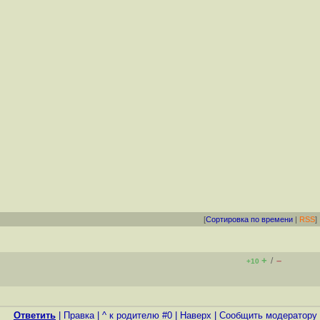
[
Сортировка по времени
|
RSS
]
+
–
/
+10
Ответить
|
Правка
|
^ к родителю #0
|
Наверх
|
Cообщить модератору