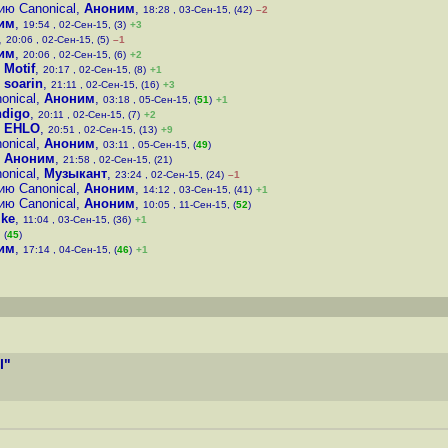
ию Canonical
,
Аноним
,
18:28 , 03-Сен-15, (42)
–2
им
,
19:54 , 02-Сен-15, (3)
+3
,
20:06 , 02-Сен-15, (5)
–1
им
,
20:06 , 02-Сен-15, (6)
+2
,
Motif
,
20:17 , 02-Сен-15, (8)
+1
,
soarin
,
21:11 , 02-Сен-15, (16)
+3
onical
,
Аноним
,
03:18 , 05-Сен-15, (
51
)
+1
ndigo
,
20:11 , 02-Сен-15, (7)
+2
,
EHLO
,
20:51 , 02-Сен-15, (13)
+9
onical
,
Аноним
,
03:11 , 05-Сен-15, (
49
)
,
Аноним
,
21:58 , 02-Сен-15, (21)
onical
,
Музыкант
,
23:24 , 02-Сен-15, (24)
–1
ию Canonical
,
Аноним
,
14:12 , 03-Сен-15, (41)
+1
ию Canonical
,
Аноним
,
10:05 , 11-Сен-15, (
52
)
ike
,
11:04 , 03-Сен-15, (36)
+1
 (
45
)
им
,
17:14 , 04-Сен-15, (
46
)
+1
l"