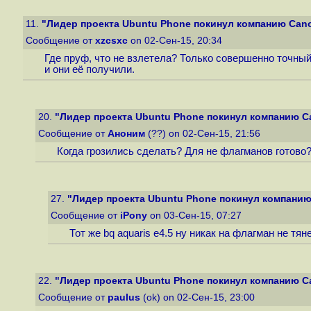
11.
"Лидер проекта Ubuntu Phone покинул компанию Cano
Сообщение от
xzcsxc
on 02-Сен-15, 20:34
Где пруф, что не взлетела? Только совершенно точный
и они её получили.
20.
"Лидер проекта Ubuntu Phone покинул компанию C
Сообщение от
Аноним
(??) on 02-Сен-15, 21:56
Когда грозились сделать? Для не флагманов готово
27.
"Лидер проекта Ubuntu Phone покинул компанию
Сообщение от
iPony
on 03-Сен-15, 07:27
Тот же bq aquaris e4.5 ну никак на флагман не тяне
22.
"Лидер проекта Ubuntu Phone покинул компанию C
Сообщение от
paulus
(ok) on 02-Сен-15, 23:00