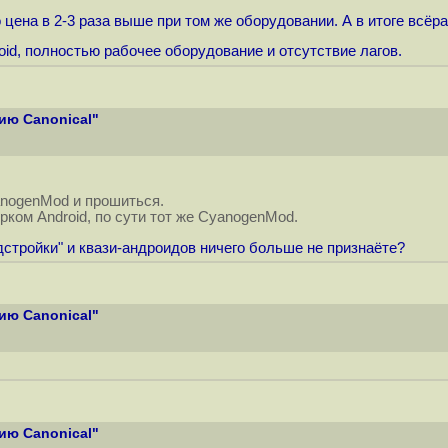
о цена в 2-3 раза выше при том же оборудовании. А в итоге всё
id, полностью рабочее оборудование и отсутствие лагов.
ию Canonical"
anogenMod и прошиться.
орком Android, по сути тот же CyanogenMod.
адстройки" и квази-андроидов ничего больше не признаёте?
ию Canonical"
ию Canonical"