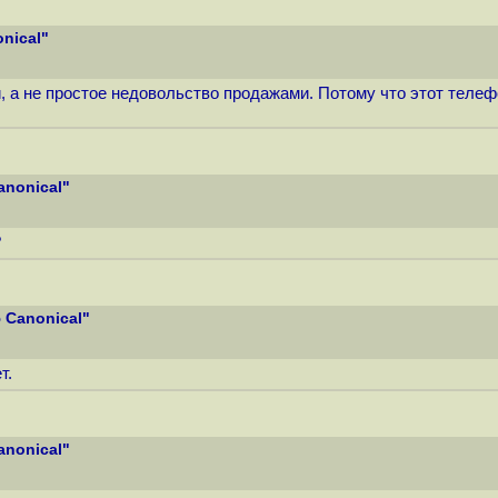
nical"
, а не простое недовольство продажами. Потому что этот телеф
anonical"
?
 Canonical"
т.
anonical"