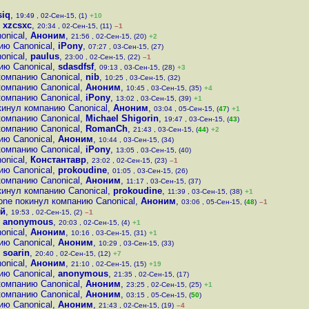
siq
,
19:49 , 02-Сен-15, (1)
+10
,
xzcsxc
,
20:34 , 02-Сен-15, (11)
–1
onical
,
Аноним
,
21:56 , 02-Сен-15, (20)
+2
ию Canonical
,
iPony
,
07:27 , 03-Сен-15, (27)
onical
,
paulus
,
23:00 , 02-Сен-15, (22)
–1
ию Canonical
,
sdasdfsf
,
09:13 , 03-Сен-15, (28)
+3
компанию Canonical
,
nib
,
10:25 , 03-Сен-15, (32)
компанию Canonical
,
Аноним
,
10:45 , 03-Сен-15, (35)
+4
компанию Canonical
,
iPony
,
13:02 , 03-Сен-15, (39)
+1
кинул компанию Canonical
,
Аноним
,
03:04 , 05-Сен-15, (
47
)
+1
компанию Canonical
,
Michael Shigorin
,
19:47 , 03-Сен-15, (
43
)
компанию Canonical
,
RomanCh
,
21:43 , 03-Сен-15, (
44
)
+2
ию Canonical
,
Аноним
,
10:44 , 03-Сен-15, (34)
компанию Canonical
,
iPony
,
13:05 , 03-Сен-15, (40)
onical
,
Константавр
,
23:02 , 02-Сен-15, (23)
–1
ию Canonical
,
prokoudine
,
01:05 , 03-Сен-15, (26)
компанию Canonical
,
Аноним
,
11:17 , 03-Сен-15, (37)
кинул компанию Canonical
,
prokoudine
,
11:39 , 03-Сен-15, (38)
+1
one покинул компанию Canonical
,
Аноним
,
03:06 , 05-Сен-15, (
48
)
–1
ей
,
19:53 , 02-Сен-15, (2)
–1
,
anonymous
,
20:03 , 02-Сен-15, (4)
+1
onical
,
Аноним
,
10:16 , 03-Сен-15, (31)
+1
ию Canonical
,
Аноним
,
10:29 , 03-Сен-15, (33)
,
soarin
,
20:40 , 02-Сен-15, (12)
+7
onical
,
Аноним
,
21:10 , 02-Сен-15, (15)
+19
ию Canonical
,
anonymous
,
21:35 , 02-Сен-15, (17)
компанию Canonical
,
Аноним
,
23:25 , 02-Сен-15, (25)
+1
компанию Canonical
,
Аноним
,
03:15 , 05-Сен-15, (
50
)
ию Canonical
,
Аноним
,
21:43 , 02-Сен-15, (19)
–4