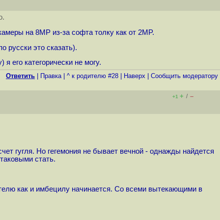
о.
 камеры на 8MP из-за софта толку как от 2MP.
по русски это сказать).
 я его категорически не могу.
Ответить
|
Правка
|
^ к родителю #28
|
Наверх
|
Cообщить модератору
+
–
/
+1
счет гугля. Но гегемония не бывает вечной - однажды найдется
 таковыми стать.
ателю как и имбецилу начинается. Со всеми вытекающими в