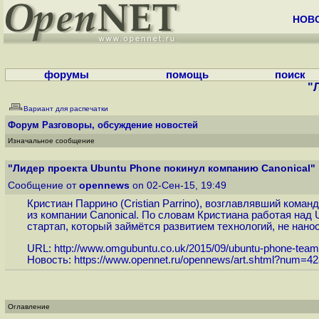
НОВ
форумы
помощь
поиск
"
Вариант для распечатки
Форум
Разговоры, обсуждение новостей
Изначальное сообщение
"Лидер проекта Ubuntu Phone покинул компанию Canonical"
Сообщение от
opennews
on 02-Сен-15, 19:49
Кристиан Паррино (Cristian Parrino), возглавлявший кома
из компании Canonical. По словам Кристиана работая над
стартап, который займётся развитием технологий, не нанос
URL:
http://www.omgubuntu.co.uk/2015/09/ubuntu-phone-team-l
Новость:
https://www.opennet.ru/opennews/art.shtml?num=4
Оглавление