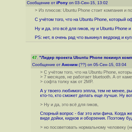
Сообщение от
iPony
on 03-Сен-15, 13:02
> Из плюсов: Ubuntu Phone стоит компания и п
С учётом того, что на Ubuntu Phone, который о
Ну и да, это всё для гиков, ну и Ubuntu Phone 
PS: нет, я очень рад что выкинул ведроид и куп
47
.
"Лидер проекта Ubuntu Phone покинул комп
Сообщение от
Аноним
(??) on 05-Сен-15, 03:04
> С учётом того, что на Ubuntu Phone, кото
> 7 месяцев, не работает bluetooth. А от кам
> софта толку как от 2MP.
А у твоего любимого эппла, тем не менее, р
кто-то, кто сможет делать еще лучше. Ну во
> Ну и да, это всё для гиков,
Спорный вопрос - баг это или фича. Когда 
виде дойки, кидков и оборзения. Поэтому б
> но посоветовать нормальному человеку (не 