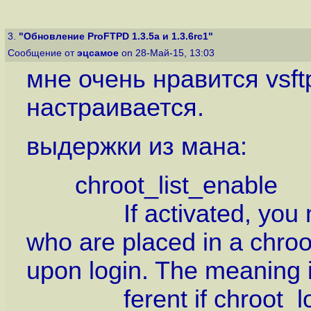
3.
"Обновление ProFTPD 1.3.5a и 1.3.6rc1"
Сообщение от
эцсамое
on 28-Май-15, 13:03
мне очень нравится vsft
настраивается.
выдержки из мана:
chroot_list_enable
If activated, you may p
who are placed in a chroot(
upon login. The meaning is
ferent if chroot_local_