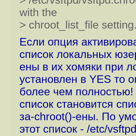
> /etc/vsftpd/vsftpd.chro
with the
> chroot_list_file setting
Если опция активиров
список локальных юзер
ены в их хомяки при ло
установлен в YES то о
более чем полностью! :
список становится сп
за-chroot()-ены. По 
этот список - /etc/vsftpd