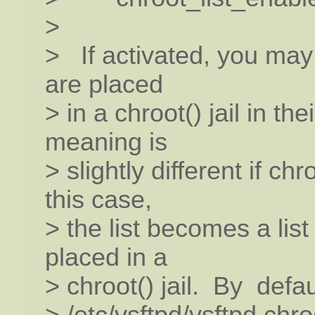
>
> If activated, you may 
are placed
> in a chroot() jail in t
meaning is
> slightly different if ch
this case,
> the list becomes a lis
placed in a
> chroot() jail. By default