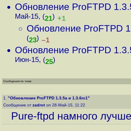
Обновление ProFTPD 1.3.5
Май-15, (
)
+1
21
Обновление ProFTPD 1.3
(
)
–1
23
Обновление ProFTPD 1.3.5
Июн-15, (
)
25
Сообщения по теме
1.
"Обновление ProFTPD 1.3.5a и 1.3.6rc1"
Сообщение от
zadrot
on 28-Май-15, 11:22
Pure-ftpd намного лучш