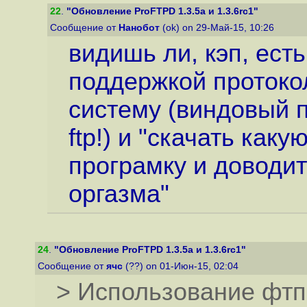
22
.
"Обновление ProFTPD 1.3.5a и 1.3.6rc1"
Сообщение от
Нанобот
(ok) on 29-Май-15, 10:26
видишь ли, кэп, ес
поддержкой протокол
систему (виндовый п
ftp!) и "скачать как
програмку и доводит
оргазма"
24
.
"Обновление ProFTPD 1.3.5a и 1.3.6rc1"
Сообщение от
ячс
(??) on 01-Июн-15, 02:04
> Использование фтп 