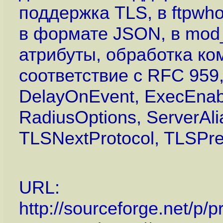
поддержка TLS, в ftpwh
в формате JSON, в mod_
атрибуты, обработка ко
соответствие с RFC 959
DelayOnEvent, ExecEnab
RadiusOptions, ServerA
TLSNextProtocol, TLSPre
URL:
http://sourceforge.net/p