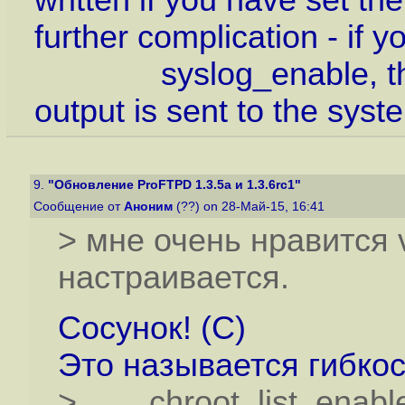
written if you have set t
further complication - if 
syslog_enable, then th
output is sent to the syst
9.
"Обновление ProFTPD 1.3.5a и 1.3.6rc1"
Сообщение от
Аноним
(??) on 28-Май-15, 16:41
> мне очень нравится v
настраивается.
Сосунок! (С)
Это называется гибкос
> chroot_list_enabl