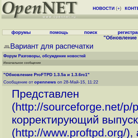
НОВОСТИ
(
+
)
КОНТ
форумы
помощь
поиск
регистр
"Обновление P
Вариант для распечатки
Форум
Разговоры, обсуждение новостей
Изначальное сообщение
"Обновление ProFTPD 1.3.5a и 1.3.6rc1"
Сообщение от
opennews
on 28-Май-15, 11:22
Представлен
(
http://sourceforge.net/
корректирующий выпуск 
(
http://www.proftpd.org
/)