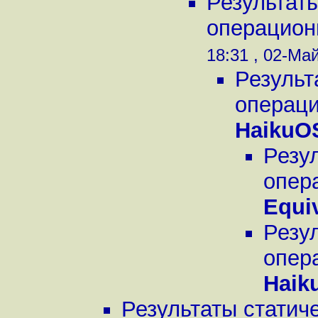
Результаты
операцион
18:31 , 02-Май
Результ
операци
HaikuO
Резу
опер
Equi
Резу
опер
Haik
Результаты статич