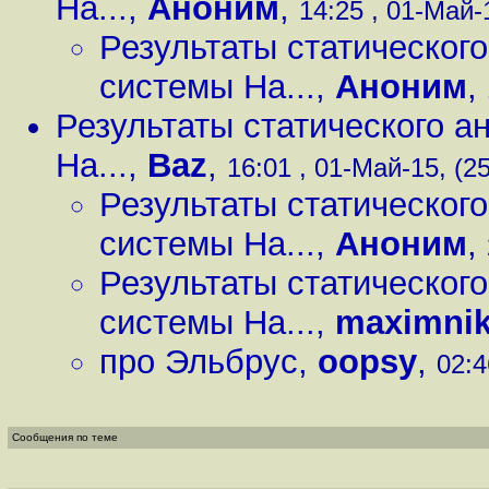
Ha...
,
Аноним
,
14:25 , 01-Май-1
Результаты статическог
системы Ha...
,
Аноним
,
Результаты статического а
Ha...
,
Baz
,
16:01 , 01-Май-15, (25
Результаты статическог
системы Ha...
,
Аноним
,
Результаты статическог
системы Ha...
,
maximni
про Эльбрус
,
oopsy
,
02:4
Сообщения по теме