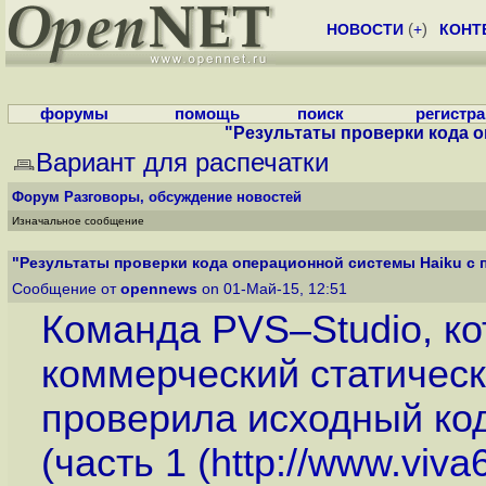
НОВОСТИ
(
+
)
КОНТ
форумы
помощь
поиск
регистр
"Результаты проверки кода о
Вариант для распечатки
Форум
Разговоры, обсуждение новостей
Изначальное сообщение
"Результаты проверки кода операционной системы Haiku c п
Сообщение от
opennews
on 01-Май-15, 12:51
Команда PVS–Studio, ко
коммерческий статическ
проверила исходный код
(часть 1 (
http://www.viva