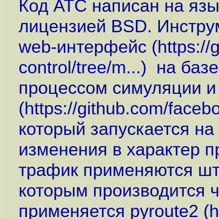
Код ATC написан на язы
лицензией BSD. Инструм
web-интерфейс (
https:/
control/tree/m...
) на баз
процессом симуляции и
(
https://github.com/facebo
который запускается на
изменения в характер п
трафик применяются шта
которым производится че
применяется pyroute2 (
h