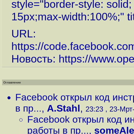
style="border-style: solid
15px;max-width:100%;" ti
URL:
https://code.facebook.c
Новость:
https://www.op
Оглавление
Facebook открыл код инс
в пр...
,
A.Stahl
,
23:23 , 23-Мрт-
Facebook открыл код и
работы в пр...
,
someAle