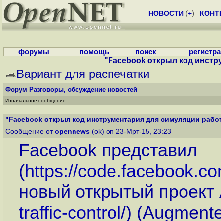
НОВОСТИ
(
+
)
КОНТ
форумы
помощь
поиск
регистр
"Facebook открыл код инстру
Вариант для распечатки
Форум
Разговоры, обсуждение новостей
Изначальное сообщение
"Facebook открыл код инструментария для симуляции работы
Сообщение от
opennews
(ok) on 23-Мрт-15, 23:23
Facebook представил
(
https://code.facebook.c
новый открытый проект 
traffic-control
/) (Augment