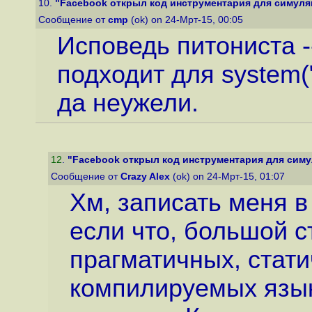
10.
"Facebook открыл код инструментария для симуляц
Сообщение от
cmp
(ok) on 24-Мрт-15, 00:05
Исповедь питониста -
подходит для system("t
да неужели.
12
.
"Facebook открыл код инструментария для симул
Сообщение от
Crazy Alex
(ok) on 24-Мрт-15, 01:07
Хм, записать меня в 
если что, большой 
прагматичных, стат
компилируемых язык