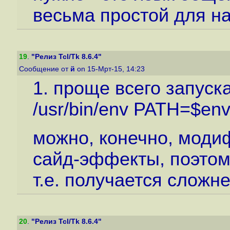
весьма простой для н
19
.
"Релиз Tcl/Tk 8.6.4"
Сообщение от
й
on 15-Мрт-15, 14:23
1. проще всего запуска
/usr/bin/env PATH=$en
можно, конечно, модиф
сайд-эффекты, поэтом
т.е. получается сложне
20
.
"Релиз Tcl/Tk 8.6.4"