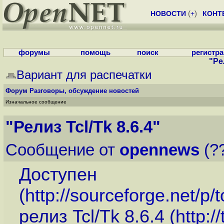
НОВОСТИ
(
+
)
КОНТ
форумы
помощь
поиск
регистр
"Рел
Вариант для распечатки
Форум
Разговоры, обсуждение новостей
Изначальное сообщение
"Релиз Tcl/Tk 8.6.4"
Сообщение от
opennews
(??
Доступен
(
http://sourceforge.net/
релиз Tcl/Tk 8.6.4 (
http://