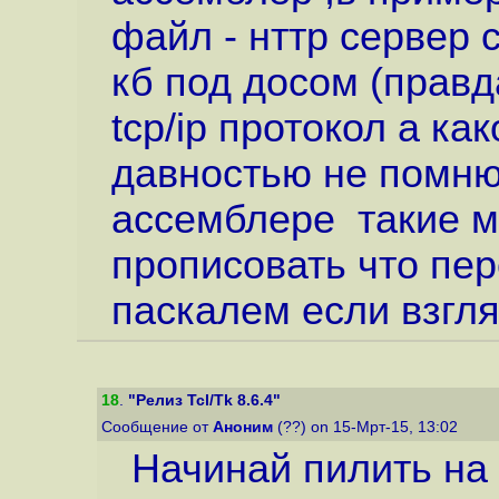
файл - нттр сервер 
кб под досом (прав
tcp/ip протокол а ка
давностью не помню 
ассемблере такие 
прописовать что пе
паскалем если взгля
18
.
"Релиз Tcl/Tk 8.6.4"
Сообщение от
Аноним
(??) on 15-Мрт-15, 13:02
Начинай пилить на