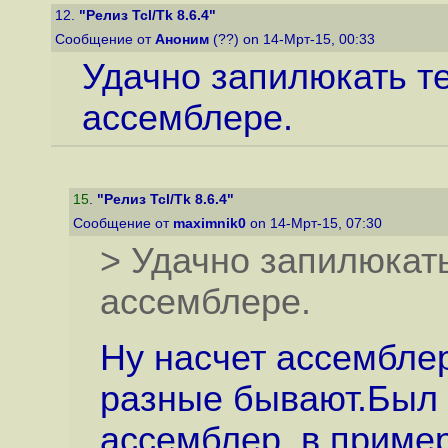
12.
"Релиз Tcl/Tk 8.6.4"
Сообщение от
Аноним
(??) on 14-Мрт-15, 00:33
Удачно запилюкать т
ассемблере.
15
.
"Релиз Tcl/Tk 8.6.4"
Сообщение от
maximnik0
on 14-Мрт-15, 07:30
> Удачно запилюкат
ассемблере.
Ну насчет ассембле
разные бывают.Был 
ассемблер ,в приме