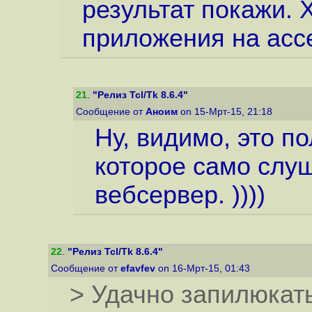
результат покажи. 
приложения на ассе
21
.
"Релиз Tcl/Tk 8.6.4"
Сообщение от
Аноим
on 15-Мрт-15, 21:18
Ну, видимо, это п
которое само слуш
вебсервер. ))))
22
.
"Релиз Tcl/Tk 8.6.4"
Сообщение от
efavfev
on 16-Мрт-15, 01:43
> Удачно запилюкат