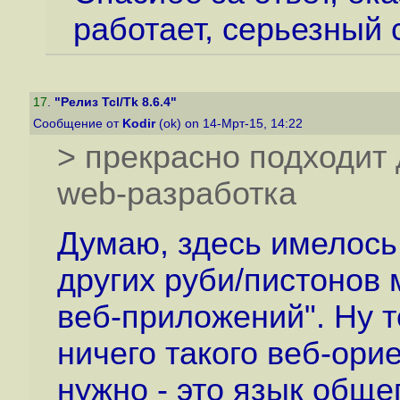
работает, серьезный 
17
.
"Релиз Tcl/Tk 8.6.4"
Сообщение от
Kodir
(ok) on 14-Мрт-15, 14:22
> прекрасно подходит 
web-разработка
Думаю, здесь имелось 
других руби/пистонов
веб-приложений". Ну то
ничего такого веб-орие
нужно - это язык общег