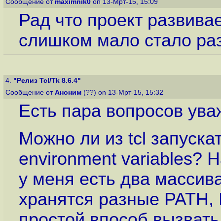
Сообщение от
maximnik0
on 13-Мрт-15, 15:09
Рад что проект развивае
слишком мало стало раз
4.
"Релиз Tcl/Tk 8.6.4"
Сообщение от
Аноним
(??) on 13-Мрт-15, 15:32
Есть пара вопросов ув
Можно ли из tcl запуск
environment variables? 
у меня есть два массива
хранятся разные PATH,
простой впособ вызвать