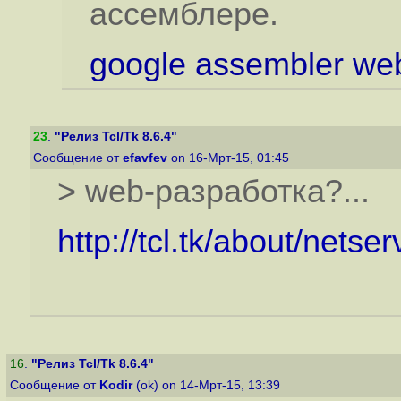
ассемблере.
google assembler web
23
.
"Релиз Tcl/Tk 8.6.4"
Сообщение от
efavfev
on 16-Мрт-15, 01:45
> web-разработка?...
http://tcl.tk/about/netser
16
.
"Релиз Tcl/Tk 8.6.4"
Сообщение от
Kodir
(ok) on 14-Мрт-15, 13:39