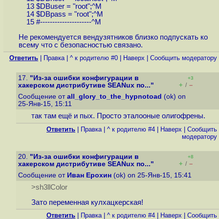
13 $DBuser = "root";^M
14 $DBpass = "root";^M
15 #---------------------^M
Не рекомендуется вендузятников близко подпускать ко
всему что с безопасностью связано.
Ответить
|
Правка
|
^ к родителю #0
|
Наверх
|
Cообщить модератору
17.
"Из-за ошибки конфигурации в
+3
+
–
хакерском дистрибутиве SEANux по..."
/
Сообщение от
all_glory_to_the_hypnotoad
(ok) on
25-Янв-15, 15:11
так там ещё и пых. Просто эталооные олигофрены.
Ответить
|
Правка
|
^ к родителю #4
|
Наверх
|
Cообщить
модератору
20.
"Из-за ошибки конфигурации в
+8
+
–
хакерском дистрибутиве SEANux по..."
/
Сообщение от
Иван Ерохин
(ok) on 25-Янв-15, 15:41
>sh3llColor
Зато переменная кулхацкерская!
Ответить
|
Правка
|
^ к родителю #4
|
Наверх
|
Cообщить