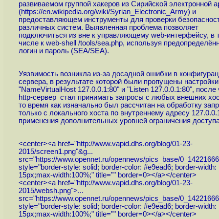
развиваемом группой хакеров из Сирийской электронной 
(
https://en.wikipedia.org/wiki/Syrian_Electronic_Army
) и
предоставляющем инструменты для проверки безопаснос
различных систем. Выявленная проблема позволяет
подключиться из вне к управляющему web-интерфейсу, в 
числе к web-shell /tools/sea.php, используя предопределён
логин и пароль (SEA/SEA).
Уязвимость возникла из-за досадной ошибки в конфигураци
сервера, в результате которой были пропущены настройки
"NameVirtualHost 127.0.0.1:80" и "Listen 127.0.0.1:80", после
http-сервер стал принимать запросы с любых внешних хос
то время как изначально был рассчитан на обработку зап
только с локального хоста по внутреннему адресу 127.0.0.
применения дополнительных уровней ограничения доступа
<center><a href="
http://www.vapid.dhs.org/blog/01-23-
2015/screen1.png"&g...
src="
https://www.opennet.ru/opennews/pics_base/0_14221666
style="border-style: solid; border-color: #e9ead6; border-width:
15px;max-width:100%;" title="" border=0></a></center>
<center><a href="
http://www.vapid.dhs.org/blog/01-23-
2015/websh.png">...
src="
https://www.opennet.ru/opennews/pics_base/0_14221666
style="border-style: solid; border-color: #e9ead6; border-width:
15px;max-width:100%;" title="" border=0></a></center>