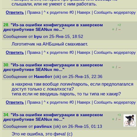
слышали, или не умеют с ним работать.
Ответить
|
Правка
|
^ к родителю #0
|
Наверх
|
Cообщить модератору
28
.
"Из-за ошибки конфигурации в хакерском
+2
+
–
дистрибутиве SEANux по..."
/
Сообщение от
byu
on 25-Янв-15, 18:52
Логотипчик на АНБшный смахивает.
Ответить
|
Правка
|
^ к родителю #0
|
Наверх
|
Cообщить модератору
30
.
"Из-за ошибки конфигурации в хакерском
+
–
/
дистрибутиве SEANux по..."
Сообщение от
Нанобот
(ok) on 25-Янв-15, 22:36
а нахрена там вообще логин/пароль, если предполагался
доступ только с локалхоста?
типа если не вводишь пароль, то ты типа не хакир?
Ответить
|
Правка
|
^ к родителю #0
|
Наверх
|
Cообщить модератору
34
.
"Из-за ошибки конфигурации в хакерском
+1
+
–
дистрибутиве SEANux по..."
/
Сообщение от
pavlinux
(ok) on 26-Янв-15, 01:13
Это не ошибка, это фича! (c)