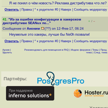
Я не понял о чём новость? Реклама дистрибутива что ле?
Ответить
|
Правка
|
^ к родителю #0
|
Наверх
|
Cообщить модератору
41
.
"Из-за ошибки конфигурации в хакерском
+
–
/
дистрибутиве SEANux по..."
Сообщение от
Аноним
(??) on 12-Фев-17, 06:24
Неумелые это хакеры, лучше бы Ne0h позвали!
Ответить
|
Правка
|
^ к родителю #0
|
Наверх
|
Cообщить модератору
Архив
|
Рекомендовать для помещения в FAQ
|
Индекс форумов
|
Темы
|
Пред.
Удалить
тема
|
След. тема
Партнёры: