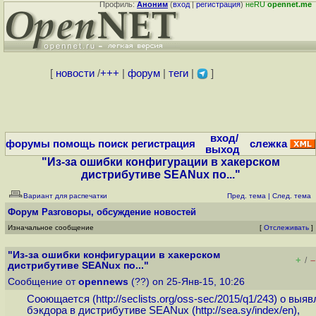
Профиль:
Аноним
(
вход
|
регистрация
)
неRU
opennet.me
[
новости
/
+++
|
форум
|
теги
|
]
вход/
форумы
помощь
поиск
регистрация
слежка
выход
"Из-за ошибки конфигурации в хакерском
дистрибутиве SEANux по..."
Вариант для распечатки
Пред. тема
|
След. тема
Форум
Разговоры, обсуждение новостей
Изначальное сообщение
[
Отслеживать
]
"Из-за ошибки конфигурации в хакерском
+
–
/
дистрибутиве SEANux по..."
Сообщение от
opennews
(??) on 25-Янв-15, 10:26
Сооющается (
http://seclists.org/oss-sec/2015/q1/243
) о выяв
бэкдора в дистрибутиве SEANux (
http://sea.sy/index/en
),