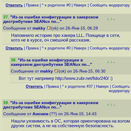
Ответить
|
Правка
|
^ к родителю #0
|
Наверх
|
Cообщить модератору
37
.
"Из-за ошибки конфигурации в хакерском
+
–
/
дистрибутиве SEANux по..."
Сообщение от
makky
(ok) on 26-Янв-15, 06:28
Напомнило историю про хакера LLL. Поищище в сети,
кото не в курсе, оч смешной рассказик.
Ответить
|
Правка
|
^ к родителю #0
|
Наверх
|
Cообщить модератору
38
.
"Из-за ошибки конфигурации в
+
–
/
хакерском дистрибутиве SEANux по..."
Сообщение от
makky
(ok) on 26-Янв-15, 06:30
Вот тут например
http://www.zubr.net/fido/240
/ :)
Ответить
|
Правка
|
^ к родителю #37
|
Наверх
|
Cообщить
модератору
39
.
"Из-за ошибки конфигурации в хакерском
+
–
/
дистрибутиве SEANux по..."
Сообщение от
Аноним
(??) on 26-Янв-15, 14:43
Нашли уязвимость в ОС, которая ориентирована на взлом
других систем, а не на собственную безопасность.