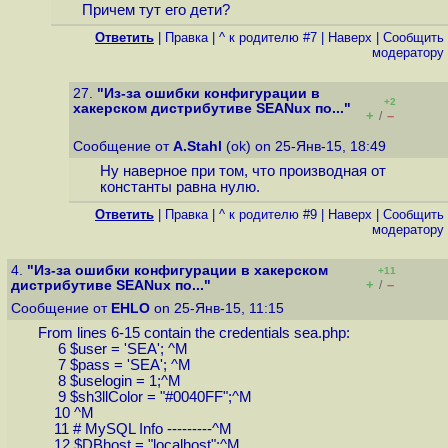
Причем тут его дети?
Ответить
|
Правка
|
^ к родителю #7
|
Наверх
|
Cообщить
модератору
27.
"Из-за ошибки конфигурации в
+2
хакерском дистрибутиве SEANux по..."
+
–
/
Сообщение от
A.Stahl
(ok) on 25-Янв-15, 18:49
Ну наверное при том, что производная от
константы равна нулю.
Ответить
|
Правка
|
^ к родителю #9
|
Наверх
|
Cообщить
модератору
4.
"Из-за ошибки конфигурации в хакерском
+11
+
–
дистрибутиве SEANux по..."
/
Сообщение от
EHLO
on 25-Янв-15, 11:15
From lines 6-15 contain the credentials sea.php:
6 $user = 'SEA'; ^M
7 $pass = 'SEA'; ^M
8 $uselogin = 1;^M
9 $sh3llColor = "#0040FF";^M
10 ^M
11 # MySQL Info ---------^M
12 $DBhost = "localhost";^M