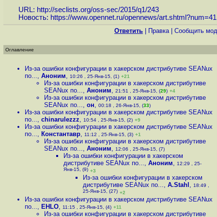
URL:
http://seclists.org/oss-sec/2015/q1/243
Новость:
https://www.opennet.ru/opennews/art.shtml?num=4
Ответить
|
Правка
|
Cообщить мод
Оглавление
Из-за ошибки конфигурации в хакерском дистрибутиве SEANux
по...
,
Аноним
,
10:26 , 25-Янв-15, (1)
+21
Из-за ошибки конфигурации в хакерском дистрибутиве
SEANux по...
,
Аноним
,
21:51 , 25-Янв-15, (
29
)
+4
Из-за ошибки конфигурации в хакерском дистрибутиве
SEANux по...
,
он
,
00:18 , 26-Янв-15, (
33
)
Из-за ошибки конфигурации в хакерском дистрибутиве SEANux
по...
,
chinarulezzz
,
10:54 , 25-Янв-15, (2)
+9
Из-за ошибки конфигурации в хакерском дистрибутиве SEANux
по...
,
Константавр
,
11:12 , 25-Янв-15, (3)
+1
Из-за ошибки конфигурации в хакерском дистрибутиве
SEANux по...
,
Аноним
,
12:06 , 25-Янв-15, (7)
Из-за ошибки конфигурации в хакерском
дистрибутиве SEANux по...
,
Аноним
,
12:29 , 25-
Янв-15, (9)
+3
Из-за ошибки конфигурации в хакерском
дистрибутиве SEANux по...
,
A.Stahl
,
18:49 ,
25-Янв-15, (27)
+2
Из-за ошибки конфигурации в хакерском дистрибутиве SEANux
по...
,
EHLO
,
11:15 , 25-Янв-15, (4)
+11
Из-за ошибки конфигурации в хакерском дистрибутиве