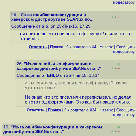
модератору
24.
"Из-за ошибки конфигурации в
+
–
/
хакерском дистрибутиве SEANux по..."
Сообщение от
б.б.
on 25-Янв-15, 17:29
ты считаешь, что они весь софт пишут? взяли что-то
готовое...
Ответить
|
Правка
|
^ к родителю #4
|
Наверх
|
Cообщить
модератору
26.
"Из-за ошибки конфигурации в
+1
+
–
хакерском дистрибутиве SEANux по..."
/
Сообщение от
EHLO
on 25-Янв-15, 18:14
> ты считаешь, что они весь софт пишут? взяли
что-то готовое...
Не знаю кто это писал или переписывал, но делал
он это под форточками. Это как бы показательно.
Ответить
|
Правка
|
^ к родителю #24
|
Наверх
|
Cообщить
модератору
10.
"Из-за ошибки конфигурации в хакерском
+4
+
–
дистрибутиве SEANux по..."
/