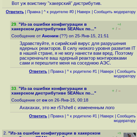
Вот уж воистину "хакерский" дистрибутив.
Ответить
|
Правка
|
^ к родителю #0
|
Наверх
|
Cообщить модератору
29
.
"Из-за ошибки конфигурации в
+4
+
–
хакерском дистрибутиве SEANux по..."
/
Сообщение от
Аноним
(??) on 25-Янв-15, 21:51
Здравствуйте, я сирийский вирус для разрушения
ядерных реакторов. В силу низкого уровня развития IT
в нашей стране, я не могу нанести вам вред. Поэтому
расхреначьте ваш ядерный реактор монтировками
сами и перешлите меня на соседнюю АЭС.
Ответить
|
Правка
|
^ к родителю #1
|
Наверх
|
Cообщить
модератору
33
.
"Из-за ошибки конфигурации в
+
–
/
хакерском дистрибутиве SEANux по..."
Сообщение от
он
on 26-Янв-15, 00:18
Ахахахах, это же r57shell с измененным лого
Ответить
|
Правка
|
^ к родителю #1
|
Наверх
|
Cообщить
модератору
2.
"Из-за ошибки конфигурации в хакерском
+9