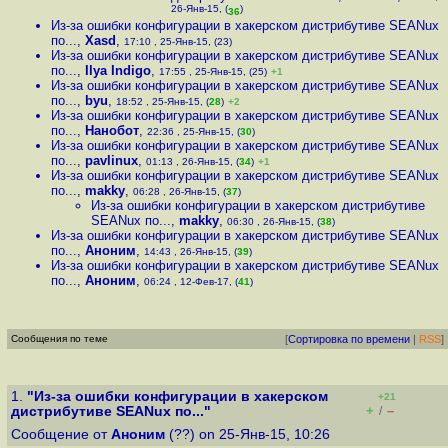
26-Янв-15, (
)
36
Из-за ошибки конфигурации в хакерском дистрибутиве SEANux
по...
,
Xasd
,
17:10 , 25-Янв-15, (23)
Из-за ошибки конфигурации в хакерском дистрибутиве SEANux
по...
,
Ilya Indigo
,
17:55 , 25-Янв-15, (25)
+1
Из-за ошибки конфигурации в хакерском дистрибутиве SEANux
по...
,
byu
,
18:52 , 25-Янв-15, (
28
)
+2
Из-за ошибки конфигурации в хакерском дистрибутиве SEANux
по...
,
Нанобот
,
22:36 , 25-Янв-15, (
30
)
Из-за ошибки конфигурации в хакерском дистрибутиве SEANux
по...
,
pavlinux
,
01:13 , 26-Янв-15, (
34
)
+1
Из-за ошибки конфигурации в хакерском дистрибутиве SEANux
по...
,
makky
,
06:28 , 26-Янв-15, (
37
)
Из-за ошибки конфигурации в хакерском дистрибутиве
SEANux по...
,
makky
,
06:30 , 26-Янв-15, (
38
)
Из-за ошибки конфигурации в хакерском дистрибутиве SEANux
по...
,
Аноним
,
14:43 , 26-Янв-15, (
39
)
Из-за ошибки конфигурации в хакерском дистрибутиве SEANux
по...
,
Аноним
,
06:24 , 12-Фев-17, (
41
)
Сообщения по теме
[
Сортировка по времени
|
RSS
]
1.
"Из-за ошибки конфигурации в хакерском
+21
+
–
дистрибутиве SEANux по..."
/
Сообщение от
Аноним
(??) on 25-Янв-15, 10:26