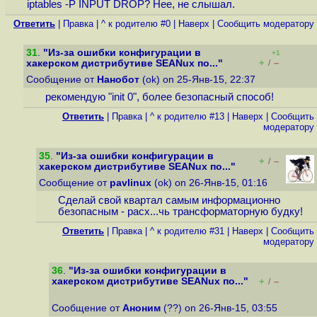
iptables -P INPUT DROP? Нее, не слышал.
Ответить
|
Правка
|
^ к родителю #0
|
Наверх
|
Cообщить модератору
31
.
"Из-за ошибки конфигурации в
+1
+
–
хакерском дистрибутиве SEANux по..."
/
Сообщение от
Нанобот
(ok) on 25-Янв-15, 22:37
рекомендую "init 0", более безопасный способ!
Ответить
|
Правка
|
^ к родителю #13
|
Наверх
|
Cообщить
модератору
35
.
"Из-за ошибки конфигурации в
+
–
/
хакерском дистрибутиве SEANux по..."
Сообщение от
pavlinux
(ok) on 26-Янв-15, 01:16
Сделай свой квартал самым информационно
безопасным - расх...чь трансформаторную будку!
Ответить
|
Правка
|
^ к родителю #31
|
Наверх
|
Cообщить
модератору
36
.
"Из-за ошибки конфигурации в
хакерском дистрибутиве SEANux по..."
+
–
/
Сообщение от
Аноним
(??) on 26-Янв-15, 03:55