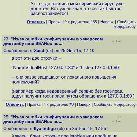
Ух ты, до павлина мой сирийский вирус уже
долетел. Вот уж не знал что он так быстро
распостраняется!
Ответить
|
Правка
|
^ к родителю #35
|
Наверх
|
Cообщить
модератору
23.
"Из-за ошибки конфигурации в хакерском
+
–
/
дистрибутиве SEANux по..."
Сообщение от
Xasd
(ok) on 25-Янв-15, 17:10
а вот эти две строчки --
"NameVirtualHost 127.0.0.1:80" и "Listen 127.0.0.1:80"
-- они разве защищают от локального повышения
полномочий?
(например когда недоверенный сервис без root-прав,
вдруг получит root-права путём обращения к 127.0.0.1:80 )
Ответить
|
Правка
|
^ к родителю #0
|
Наверх
|
Cообщить модератору
25.
"Из-за ошибки конфигурации в хакерском
+1
+
–
дистрибутиве SEANux по..."
/
Сообщение от
Ilya Indigo
(ok) on 25-Янв-15, 17:55
Хакеры, блин, которые про iptables или вообще не