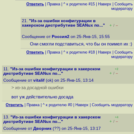
Ответить
|
Правка
|
^ к родителю #15
|
Наверх
|
Cообщить
модератору
21.
"Из-за ошибки конфигурации в
хакерском дистрибутиве SEANux по..."
+
–
/
Сообщение от
Россия2
on 25-Янв-15, 15:55
Они смогли подставиться, что бы он поимел их :)
Ответить
|
Правка
|
^ к родителю #18
|
Наверх
|
Cообщить
модератору
11.
"Из-за ошибки конфигурации в хакерском
+2
+
–
дистрибутиве SEANux по..."
/
Сообщение от
vitalif
(ok) on 25-Янв-15, 13:14
> из-за досадной ошибки
вот уж действительно досада
Ответить
|
Правка
|
^ к родителю #0
|
Наверх
|
Cообщить модератору
13.
"Из-за ошибки конфигурации в хакерском
+4
+
–
дистрибутиве SEANux по..."
/
Сообщение от
Дворник
(??) on 25-Янв-15, 13:17