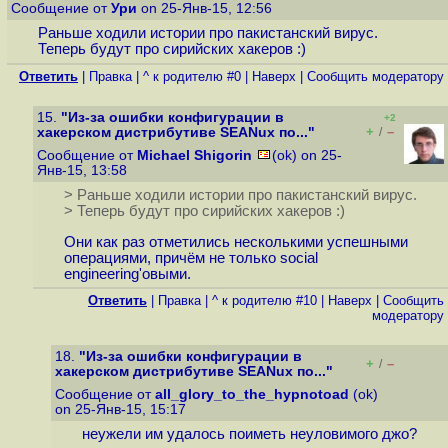
Сообщение от
Ури
on 25-Янв-15, 12:56
Раньше ходили истории про пакистанский вирус.
Теперь будут про сирийских хакеров :)
Ответить
|
Правка
|
^ к родителю #0
|
Наверх
|
Cообщить модератору
15.
"Из-за ошибки конфигурации в
+2
+
–
хакерском дистрибутиве SEANux по..."
/
Сообщение от
Michael Shigorin
(ok) on 25-
Янв-15, 13:58
> Раньше ходили истории про пакистанский вирус.
> Теперь будут про сирийских хакеров :)
Они как раз отметились несколькими успешными
операциями, причём не только social
engineering'овыми.
Ответить
|
Правка
|
^ к родителю #10
|
Наверх
|
Cообщить
модератору
18.
"Из-за ошибки конфигурации в
+
–
/
хакерском дистрибутиве SEANux по..."
Сообщение от
all_glory_to_the_hypnotoad
(ok)
on 25-Янв-15, 15:17
неужели им удалось поиметь неуловимого джо?