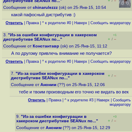
+
–
дистрибутиве SEANux по..."
/
Сообщение от
chinarulezzz
(ok) on 25-Янв-15, 10:54
какой пафосный дистрибутив :)
Ответить
|
Правка
|
^ к родителю #0
|
Наверх
|
Cообщить модератору
3.
"Из-за ошибки конфигурации в хакерском
+1
+
–
дистрибутиве SEANux по..."
/
Сообщение от
Константавр
(ok) on 25-Янв-15, 11:12
А по другому привлечь внимание не получается?
Ответить
|
Правка
|
^ к родителю #0
|
Наверх
|
Cообщить модератору
7.
"Из-за ошибки конфигурации в хакерском
+
–
/
дистрибутиве SEANux по..."
Сообщение от
Аноним
(??) on 25-Янв-15, 12:06
тебе и твоим производным его точно не видать во век
Ответить
|
Правка
|
^ к родителю #3
|
Наверх
|
Cообщить
модератору
9.
"Из-за ошибки конфигурации в
+3
+
–
хакерском дистрибутиве SEANux по..."
/
Сообщение от
Аноним
(??) on 25-Янв-15, 12:29