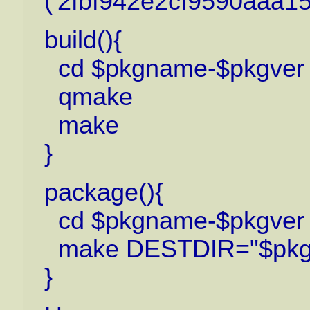
('2fbf942e2cf9590aaa1
build(){
cd $pkgname-$pkgver
qmake
make
}
package(){
cd $pkgname-$pkgver
make DESTDIR="$pkgdir
}