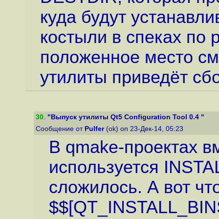
куда будут устанавли
костыли в спеках по
положенное место см
утилиты приведёт сб
30
.
"Выпуск утилиты Qt5 Configuration Tool 0.4 "
Сообщение от
Pulfer
(ok) on 23-Дек-14, 05:23
В qmake-проектах в
используется INSTA
сложилось. А вот чт
$$[QT_INSTALL_BINS]