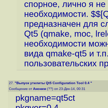
спорное, лично я не
необходимости. $$[
предназначен для с
Qt5 (qmake, moc, lrel
необходимости можно
вида qmake-qt5 и т.п
пользовательских п
27.
"Выпуск утилиты Qt5 Configuration Tool 0.4 "
Сообщение от
Аноним
(??) on 23-Дек-14, 00:31
pkgname=qt5ct
pkgver=0.4