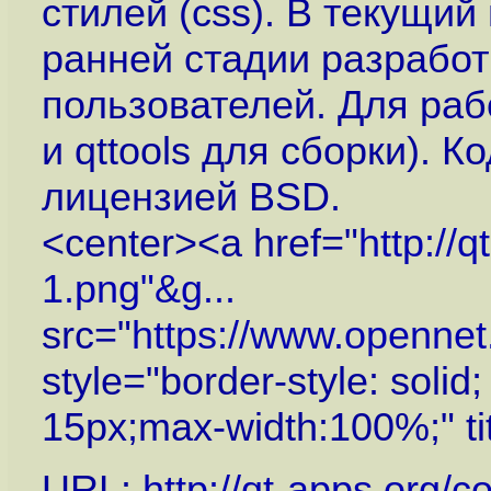
стилей (css). В текущи
ранней стадии разработ
пользователей. Для рабо
и qttools для сборки). 
лицензией BSD.
<center><a href="
http://
1.png"&g...
src="
https://www.openne
style="border-style: solid
15px;max-width:100%;" ti
URL:
http://qt-apps.org/