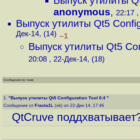
Выпуск утилиты Qt
anonymous
,
22:17 ,
Выпуск утилиты Qt5 Config
Дек-14, (14)
–1
Выпуск утилиты Qt5 Conf
20:08 , 22-Дек-14, (18)
Сообщения по теме
1.
"Выпуск утилиты Qt5 Configuration Tool 0.4 "
Сообщение от
Fracta1L
(ok) on 22-Дек-14, 17:46
QtCruve поддхватывает