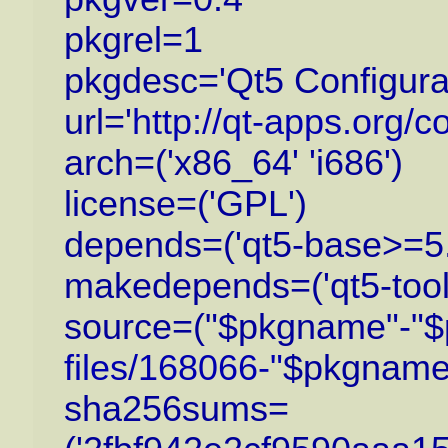
pkgrel=1
pkgdesc='Qt5 Configurat
url='
http://qt-apps.org/
arch=('x86_64' 'i686')
license=('GPL')
depends=('qt5-base>=5.4
makedepends=('qt5-tool
source=("$pkgname"-"$p
files/168066-"
$pkgname"
sha256sums=