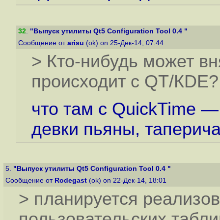
32
.
"Выпуск утилиты Qt5 Configuration Tool 0.4 "
Сообщение от
arisu
(ok) on 25-Дек-14, 07:44
> Кто-нибудь может вн
происходит с QT/КDE?
что там с QuickTime —
девки пьяны, таперич
5.
"Выпуск утилиты Qt5 Configuration Tool 0.4 "
Сообщение от
Rodegast
(ok) on 22-Дек-14, 18:01
> планируется реализо
пользовательских таблиц