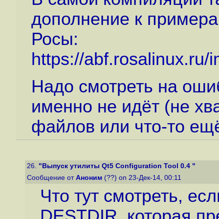
дополнение к примерам
Росы:
https://abf.rosalinux.ru/
Надо смотреть на ошиб
именно не идёт (не хв
файлов или что-то ещё
26.
"Выпуск утилиты Qt5 Configuration Tool 0.4 "
Сообщение от
Аноним
(??) on 23-Дек-14, 00:11
Что тут смотреть, есл
DESTDIR, которая пр