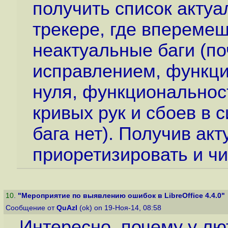
получить список актуа
трекере, где вперемеш
неактуальные баги (п
исправлением, функци
нуля, функциональност
кривых рук и сбоев в 
бага нет). Получив ак
приоретизировать и ч
10
.
"Мероприятие по выявлению ошибок в LibreOffice 4.4.0"
Сообщение от
QuAzI
(ok) on 19-Ноя-14, 08:58
Интересно, почему у лю