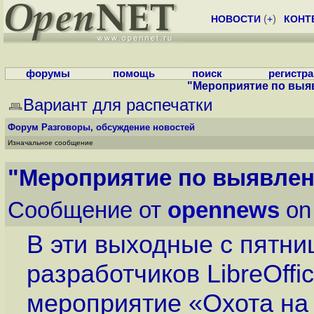
НОВОСТИ
(
+
)
КОНТ
форумы
помощь
поиск
регистр
"Мероприятие по выявл
Вариант для распечатки
Форум
Разговоры, обсуждение новостей
Изначальное сообщение
"Мероприятие по выявлени
Сообщение от
opennews
on
В эти выходные с пятни
разработчиков LibreOff
мероприятие «Охота на 