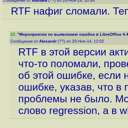
Сообщение от
Аноним
(??) on 20-Ноя-14, 10:55
RTF нафиг сломали. Те
22
.
"Мероприятие по выявлению ошибок в LibreOffice 4.4
Сообщение от
Alexandr
(??) on 20-Ноя-14, 12:02
RTF в этой версии акт
что-то поломали, пров
об этой ошибке, если 
ошибке, указав, что в
проблемы не было. Мо
слово regression, а в whi