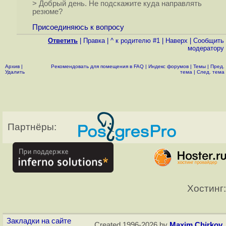
> Добрый день. Не подскажите куда направлять
резюме?
Присоединяюсь к вопросу
Ответить
|
Правка
|
^ к родителю #1
|
Наверх
|
Cообщить
модератору
Архив
|
Рекомендовать для помещения в FAQ
|
Индекс форумов
|
Темы
|
Пред.
Удалить
тема
|
След. тема
Партнёры:
Хостинг:
Закладки на сайте
Created 1996-2026 by
Maxim Chirkov