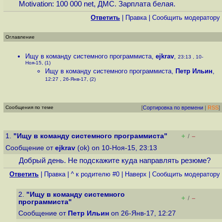
Motivation: 100 000 net, ДМС. Зарплата белая.
Ответить
|
Правка
|
Cообщить модератору
Оглавление
Ищу в команду системного программиста
,
ejkrav
,
23:13 , 10-
Ноя-15, (1)
Ищу в команду системного программиста
,
Петр Ильин
,
12:27 , 26-Янв-17, (2)
Сообщения по теме
[
Сортировка по времени
|
RSS
]
1.
"Ищу в команду системного программиста"
+
–
/
Сообщение от
ejkrav
(ok) on 10-Ноя-15, 23:13
Добрый день. Не подскажите куда направлять резюме?
Ответить
|
Правка
|
^ к родителю #0
|
Наверх
|
Cообщить модератору
2.
"Ищу в команду системного
+
–
/
программиста"
Сообщение от
Петр Ильин
on 26-Янв-17, 12:27