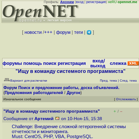
Профиль:
Аноним
(
вход
|
регистрация
)
неRU
opennet.me
[
новости
/
+++
|
форум
|
теги
|
]
вход/
форумы
помощь
поиск
регистрация
слежка
выход
"Ищу в команду системного программиста"
Вариант для распечатки
Пред. тема
|
След. тема
Форум
Поиск и предложение работы, доска объявлений.
(
Предложения работодателей
/
Другое
)
Изначальное сообщение
[
Отслеживать
]
"Ищу в команду системного программиста"
+
–
/
Сообщение от
Артемий
on 10-Ноя-15, 15:38
Challenge: Внедрение сложной гетерогенной системы
отчетности и мониторинга.
Must: CentOS, PHP, VBA, PostgreSQL.