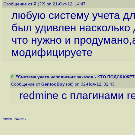
Сообщение от
Я
(??) on 21-Окт-12, 14:47
любую систему учета дл
был удивлен насколько 
что нужно и продумано,
модифицируете
6
.
"Система учета исполнения заказов - КТО ПОДСКАЖЕТ 
Сообщение от
GentooBoy
(ok) on 02-Ноя-12, 02:43
redmine с плагинами r
Архив
|
Удалить