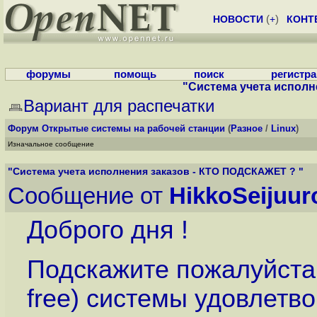
НОВОСТИ
(
+
)
КОНТ
форумы
помощь
поиск
регистр
"Система учета исполн
Вариант для распечатки
Форум
Открытые системы на рабочей станции
(
Разное
/
Linux
)
Изначальное сообщение
"Система учета исполнения заказов - КТО ПОДСКАЖЕТ ? "
Сообщение от
HikkoSeijuur
Доброго дня !
Подскажите пожалуйста,
free) системы удовлет