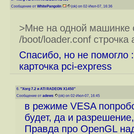
Сообщение от
WhitePangolin
(ok) on 02-Июл-07, 16:36
>Мне на одной машинке с
/boot/loader.conf строчк
Спасибо, но не помогло :
карточка pci-express
6.
"Xorg 7.2 и ATI RADEON X1450"
Сообщение от
adews
(ok) on 02-Июл-07, 16:45
в режиме VESA попробо
будет, да и разрешение
Правда про OpenGL над