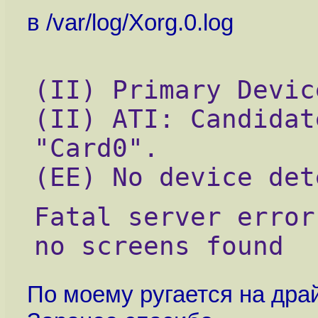
в /var/log/Xorg.0.log
(II) Primary Devic
(II) ATI: Candidat
"Card0".
(EE) No device det
Fatal server error
no screens found
По моему ругается на дра