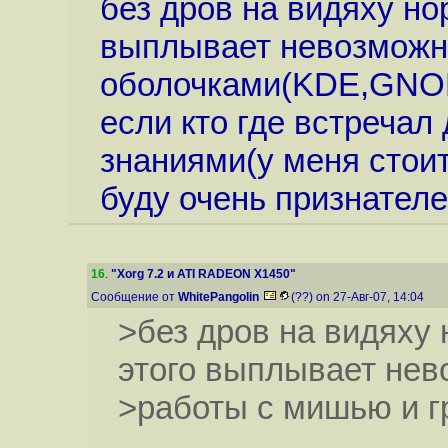
без дров на видяху но
выплывает невозможно
оболочками(KDE,GNO
если кто где встречал
знаниями(у меня стои
буду очень признател
16
.
"Xorg 7.2 и ATI RADEON X1450"
Сообщение от
WhitePangolin
(??) on 27-Авг-07, 14:04
>без дров на видяху 
этого выплывает нев
>работы с мишью и 