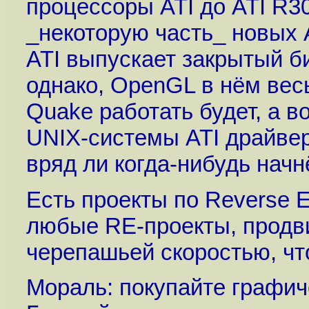
процессоры ATI до ATI R30
_некоторую часть_ новых 
ATI выпускает закрытый би
однако, OpenGL в нём вес
Quake работать будет, а вот
UNIX-системы ATI драйвер
вряд ли когда-нибудь начн
Есть проекты по Reverse En
любые RE-проекты, продви
черепашьей скоростью, чт
Мораль: покупайте графичес