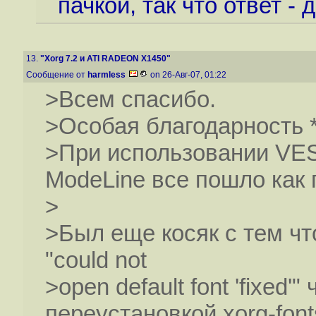
пачкой, так что ответ - д
13.
"Xorg 7.2 и ATI RADEON X1450"
Сообщение от
harmless
on 26-Авг-07, 01:22
>Всем спасибо.
>Особая благодарность *
>При использовании VES
ModeLine все пошло как 
>
>Был еще косяк с тем ч
"could not
>open default font 'fixed
переустановкой xorg-font