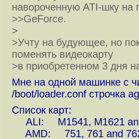
навороченную ATI-шку на 
>>GeForce.
>
>Учту на будующее, но пок
поменять видеокарту
>в приобретенном 3 дня н
Мне на одной машинке с ч
/boot/loader.conf строчка 
Список карт:
ALI: M1541, M1621 and M
AMD: 751, 761 and 762 h