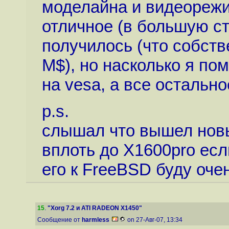
моделайна и видеореж
отличное (в большую ст
получилось (что собств
M$), но насколько я по
на vesa, а все остально
p.s.
слышал что вышел новы
вплоть до X1600pro есл
его к FreeBSD буду оче
15
.
"Xorg 7.2 и ATI RADEON X1450"
Сообщение от
harmless
on 27-Авг-07, 13:34