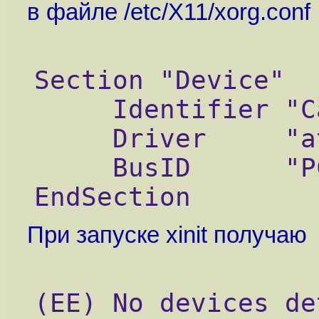
в файле /etc/X11/xorg.conf
Section "Device"
     Identifier "C
     Driver     "a
     BusID      "P
EndSection
При запуске xinit получаю
(EE) No devices de