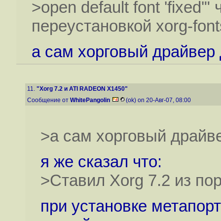
>open default font 'fixed
переустановкой xorg-font
а сам хорговый драйвер 
11.
"Xorg 7.2 и ATI RADEON X1450"
Сообщение от
WhitePangolin
(ok) on 20-Авг-07, 08:00
>а сам хорговый драйве
я же сказал что:
>Ставил Xorg 7.2 из пор
при установке метапорт