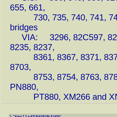
655, 661,
730, 735, 740, 741, 745,
bridges
VIA: 3296, 82C597, 82C
8235, 8237,
8361, 8367, 8371, 8377, 
8703,
8753, 8754, 8763, 8783
PN880,
PT880, XM266 and XN266
5.
"Xorg 7.2 и ATI RADEON X1450"