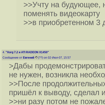
>>Учту на будующее, н
поменять видеокарту
>>в приобретенном 3 
4.
"Xorg 7.2 и ATI RADEON X1450"
Сообщение от
Евгений
(??) on 02-Июл-07, 15:57
>Дабы продемонстрировать
не нужен, возникла необх
>>После продолжительных
пришёл к выводу, сделал 
>>ни разу потом не пожал