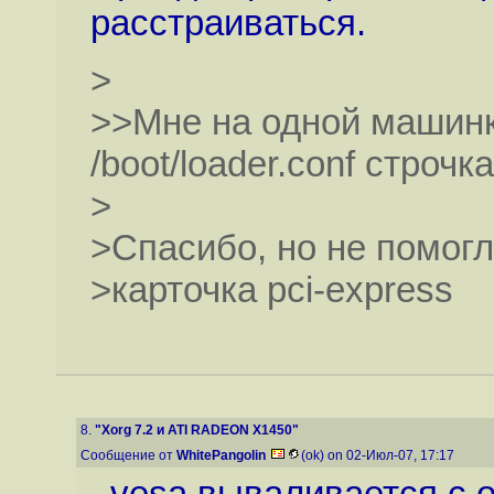
расстраиваться.
>
>>Мне на одной машинк
/boot/loader.conf строч
>
>Спасибо, но не помогло
>карточка pci-express
8.
"Xorg 7.2 и ATI RADEON X1450"
Сообщение от
WhitePangolin
(ok) on 02-Июл-07, 17:17
vesa вываливается с о