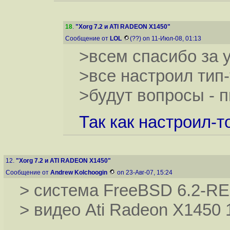
18
.
"Xorg 7.2 и ATI RADEON X1450"
Сообщение от
LOL
(??) on 11-Июл-08, 01:13
>всем спасибо за 
>все настроил тип-
>будут вопросы - пи
Так как настроил-т
12.
"Xorg 7.2 и ATI RADEON X1450"
Сообщение от
Andrew Kolchoogin
on 23-Авг-07, 15:24
> система FreeBSD 6.2-R
> видео Ati Radeon X1450