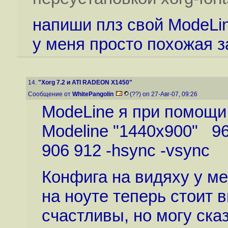
напиши плз свой ModeLin
у меня просто похожая 
14.
"Xorg 7.2 и ATI RADEON X1450"
Сообщение от
WhitePangolin
(??) on 27-Авг-07, 09:26
ModeLine я при помощи 
Modeline "1440x900" 9
906 912 -hsync -vsync
Конфига на видяху у ме
на ноуте теперь стоит в
счастливы, но могу сказ