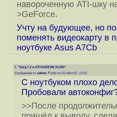
навороченную ATI-шку н
>GeForce.
Учту на будующее, но по
поменять видеокарту в 
ноутбуке Asus A7Cb
3.
"Xorg 7.2 и ATI RADEON X1450"
Сообщение от
adews
(ok) on 02-Июл-07, 15:52
С ноутбуком плохо дело 
Пробовали автоконфиг
>>После продолжительн
пришёл к выводу, сдела