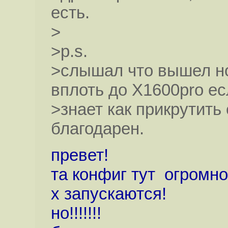
есть.
>
>p.s.
>слышал что вышел но
вплоть до X1600pro ес
>знает как прикрутить
благодарен.
превет!
та конфиг тут огромной
х запускаются!
но!!!!!!!