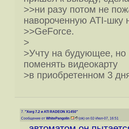
>>ни разу потом не пож
навороченную ATI-шку 
>>GeForce.
>
>Учту на будующее, но 
поменять видеокарту
>в приобретенном 3 дн
7.
"Xorg 7.2 и ATI RADEON X1450"
Сообщение от
WhitePangolin
(ok) on 02-Июл-07, 16:51
автоматом он пытаетс