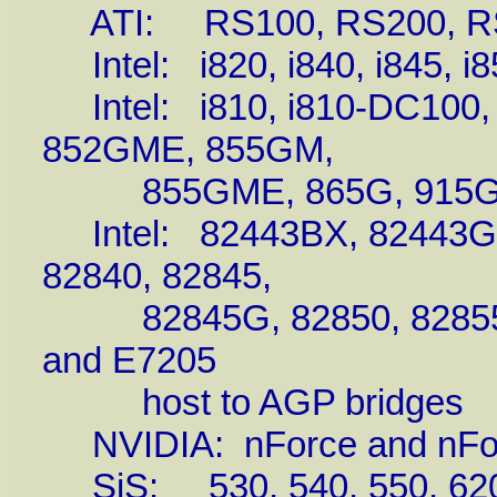
ATI: RS100, RS200, RS2
Intel: i820, i840, i845, i8
Intel: i810, i810-DC100, 
852GME, 855GM,
855GME, 865G, 915G an
Intel: 82443BX, 82443GX,
82840, 82845,
82845G, 82850, 82855, 
and E7205
host to AGP bridges
NVIDIA: nForce and nForc
SiS: 530, 540, 550, 620, 