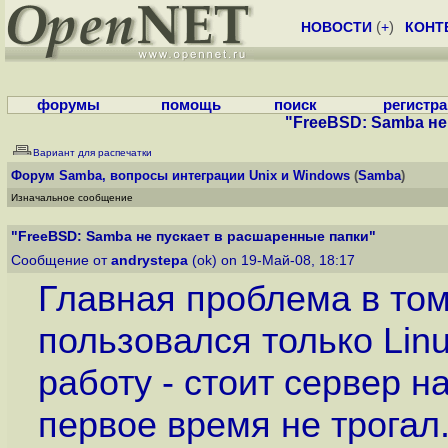
НОВОСТИ
(
+
)
КОНТ
форумы
помощь
поиск
регистр
"FreeBSD: Samba не
Вариант для распечатки
Форум
Samba, вопросы интеграции Unix и Windows
(
Samba
)
Изначальное сообщение
"FreeBSD: Samba не пускает в расшаренные папки"
Сообщение от
andrystepa
(ok) on 19-Май-08, 18:17
Главная проблема в том
пользовался только Linu
работу - стоит сервер н
первое время не трогал