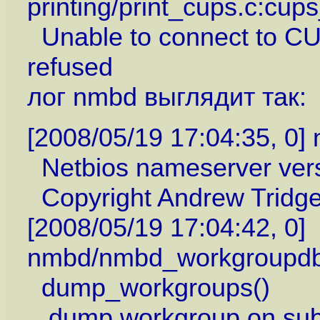
printing/print_cups.c:cu
Unable to connect to CUP
refused
лог nmbd выглядит так:
[2008/05/19 17:04:35, 0
Netbios nameserver versi
Copyright Andrew Tridge
[2008/05/19 17:04:42, 0]
nmbd/nmbd_workgroupdb
dump_workgroups()
dump workgroup on sub