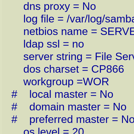
dns proxy = No
log file = /var/log/sam
netbios name = SERV
ldap ssl = no
server string = File Ser
dos charset = CP866
workgroup =WOR
# local master = No
# domain master = No
# preferred master = N
os level = 20