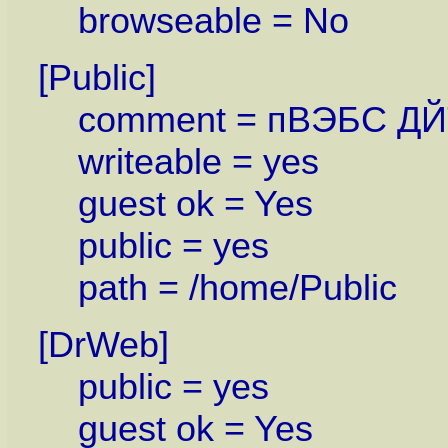
browseable = No
[Public]
comment = пВЭБС Д
writeable = yes
guest ok = Yes
public = yes
path = /home/Public
[DrWeb]
public = yes
guest ok = Yes