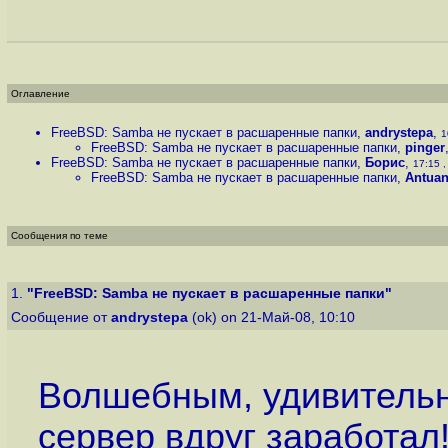
Оглавление
FreeBSD: Samba не пускает в расшаренные папки
,
andrystepa
,
1
FreeBSD: Samba не пускает в расшаренные папки
,
pinger
FreeBSD: Samba не пускает в расшаренные папки
,
Борис
,
17:15 ,
FreeBSD: Samba не пускает в расшаренные папки
,
Antuan
Сообщения по теме
1.
"FreeBSD: Samba не пускает в расшаренные папки"
Сообщение от
andrystepa
(ok) on 21-Май-08, 10:10
Волшебным, удивитель
сервер вдруг заработал!