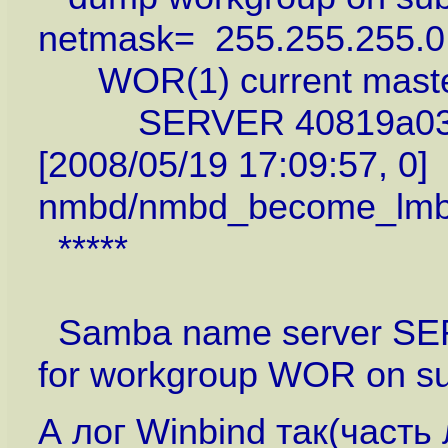
netmask= 255.255.255.0
WOR(1) current mast
SERVER 40819a03 (Fi
[2008/05/19 17:09:57, 0]
nmbd/nmbd_become_lmb.
*****
Samba name server SERV
for workgroup WOR on su
А лог Winbind так(часть 