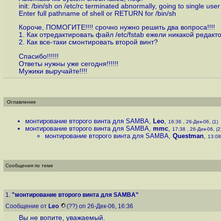
init: /bin/sh on /etc/rc terminated abnormally, going to single us
Enter full pathname of shell or RETURN for /bin/sh
Короче, ПОМОГИТЕ!!!! срочно нужно решить два вопроса!!!!
1. Как отредактировать файл /etc/fstab ежели никакой редакто
2. Как все-таки смонтировать второй винт?
Спасибо!!!!!!
Ответы нужны уже сегодня!!!!!!
Мужики выручайте!!!!
Оглавление
монтирование второго винта для SAMBA
,
Leo
,
16:36 , 26-Дек-06, (1)
монтирование второго винта для SAMBA
,
mmc
,
17:38 , 26-Дек-06, (2
монтирование второго винта для SAMBA
,
Questman
,
13:08
Сообщения по теме
1.
"монтирование второго винта для SAMBA"
Сообщение от
Leo
(??) on 26-Дек-06, 16:36
Вы не вопите, уважаемый.