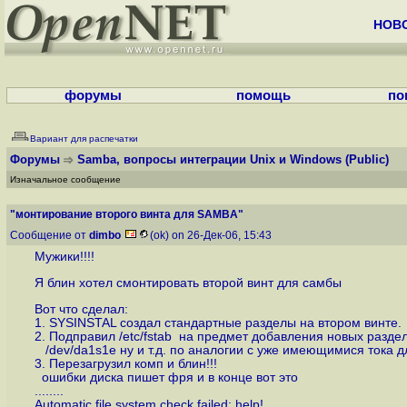
НОВ
форумы
помощь
по
Вариант для распечатки
Форумы
Samba, вопросы интеграции Unix и Windows
(Public)
Изначальное сообщение
"монтирование второго винта для SAMBA"
Сообщение от
dimbo
(ok) on 26-Дек-06, 15:43
Мужики!!!!
Я блин хотел смонтировать второй винт для самбы
Вот что сделал:
1. SYSINSTAL создал стандартные разделы на втором винте.
2. Подправил /etc/fstab на предмет добавления новых раздел
/dev/da1s1e ну и т.д. по аналогии с уже имеющимися тока дл
3. Перезагрузил комп и блин!!!
ошибки диска пишет фря и в конце вот это
........
Automatic file system check failed; help!