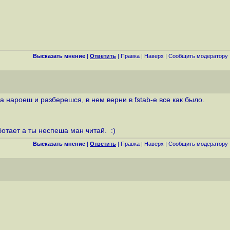
Высказать мнение
|
Ответить
|
Правка
|
Наверх
|
Cообщить модератору
са нароеш и разберешся, в нем верни в fstab-e все как было.
ботает а ты неспеша ман читай. :)
Высказать мнение
|
Ответить
|
Правка
|
Наверх
|
Cообщить модератору