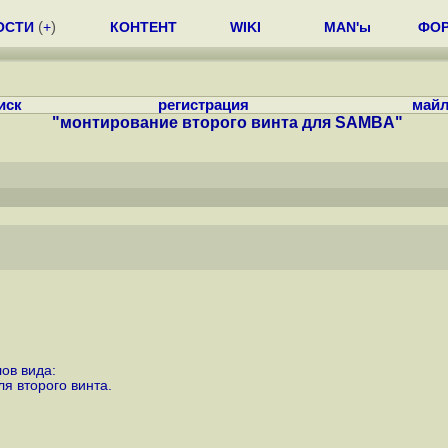
ОСТИ
(
+
)
КОНТЕНТ
WIKI
MAN'ы
ФО
иск
регистрация
майл
"монтирование второго винта для SAMBA"
ов вида:
я второго винта.