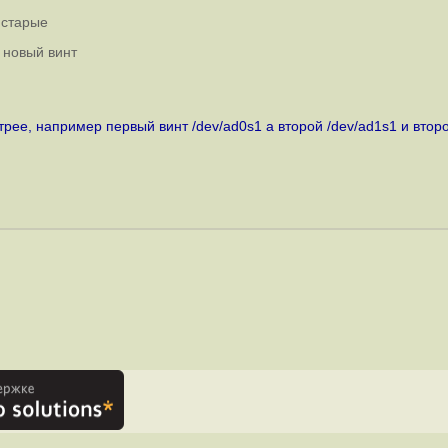
 старые
 новый винт
рее, например первый винт /dev/ad0s1 а второй /dev/ad1s1 и второ