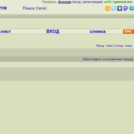
Профиль:
Аноним
(
вход
|
регистрация
)
неRU
opennet.me
РУМ
Поиск
(
теги
)
лист
ВХОД
слежка
Пред. тема
|
След. тема
[
Проследить за развитием треда
]