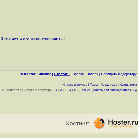
й глючит и его надо отключить :
Высказать мнение
|
Ответить
|
Правка
|
Наверх
|
Cообщить модератору
Индекс форумов
|
Темы
|
Пред. тема
|
След. тема
Оцените тред (1=ужас, 5=супер)? [
1
|
2
|
3
|
4
|
5
] [
Рекомендовать для помещения в FAQ
]
Хостинг: