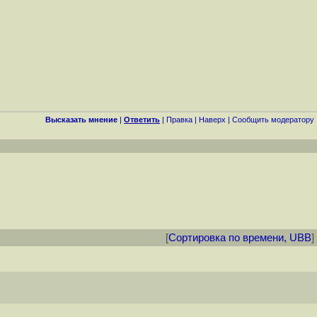
Высказать мнение
|
Ответить
|
Правка
|
Наверх
|
Cообщить модератору
[
Сортировка по времени, UBB
]