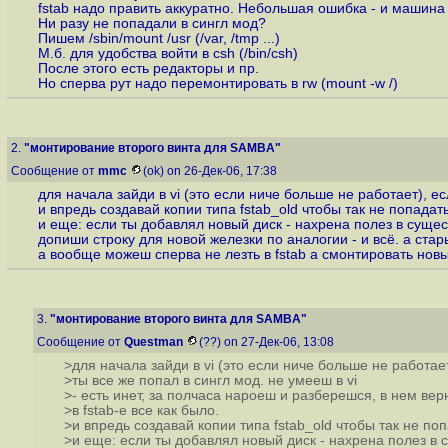
fstab надо править аккуратно. Небольшая ошибка - и машина
Ни разу не попадали в сингл мод?
Пишем /sbin/mount /usr (/var, /tmp ...)
М.б. для удобства войти в csh (/bin/csh)
После этого есть редакторы и пр.
Но сперва рут надо перемонтировать в rw (mount -w /)
2.
"монтирование второго винта для SAMBA"
Сообщение от
mmc
(ok) on 26-Дек-06, 17:38
для начала зайди в vi (это если ниче больше не работает), ес
и впредь создавай копии типа fstab_old чтобы так не попадать
и еще: если ты добавлял новый диск - нахрена полез в сущ
допиши строку для новой железки по аналогии - и всё. а стар
а вообще можеш сперва не лезть в fstab а смонтировать новый
3.
"монтирование второго винта для SAMBA"
Сообщение от
Questman
(??) on 27-Дек-06, 13:08
>для начала зайди в vi (это если ниче больше не работает
>ты все же попал в сингл мод. не умееш в vi
>- есть инет, за полчаса нароеш и разберешся, в нем вер
>в fstab-e все как было.
>и впредь создавай копии типа fstab_old чтобы так не поп
>и еще: если ты добавлял новый диск - нахрена полез в