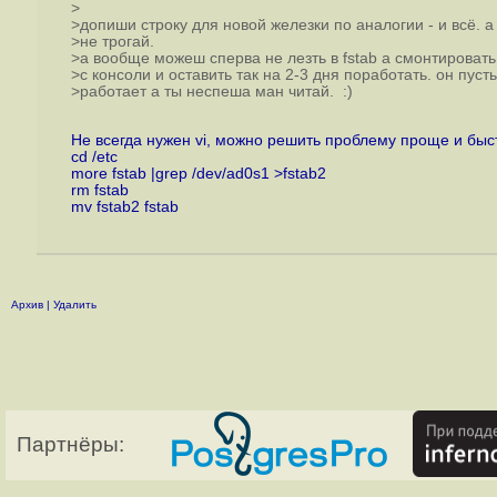
>
>допиши строку для новой железки по аналогии - и всё. а
>не трогай.
>а вообще можеш сперва не лезть в fstab а смонтировать
>с консоли и оставить так на 2-3 дня поработать. он пусть
>работает а ты неспеша ман читай. :)
Не всегда нужен vi, можно решить проблему проще и быст
cd /etc
more fstab |grep /dev/ad0s1 >fstab2
rm fstab
mv fstab2 fstab
Архив
|
Удалить
Партнёры: