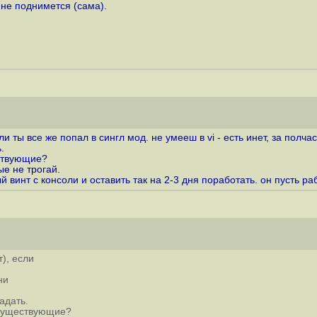
 не поднимется (сама).
ли ты все же попал в сингл мод. не умееш в vi - есть инет, за полча
.
ествующие?
ые не трогай.
 винт с консоли и оставить так на 2-3 дня поработать. он пусть ра
), если
ни
адать.
 существующие?