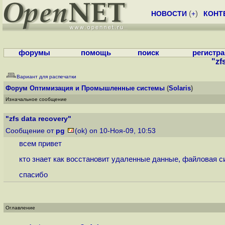
НОВОСТИ
(
+
)
КОНТ
форумы
помощь
поиск
регистр
"zf
Вариант для распечатки
Форум
Оптимизация и Промышленные системы
(
Solaris
)
Изначальное сообщение
"zfs data recovery"
Сообщение от
pg
(ok) on 10-Ноя-09, 10:53
всем привет
кто знает как восстановит удаленные данные, файловая си
спасибо
Оглавление