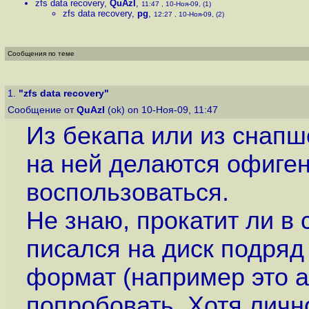
zfs data recovery
,
QuAzI
,
11:47 , 10-Ноя-09, (1)
zfs data recovery
,
pg
,
12:27 , 10-Ноя-09, (2)
Сообщения по теме
1.
"zfs data recovery"
Сообщение от
QuAzI
(ok) on 10-Ноя-09, 11:47
Из бекапа или из снапш
на ней делаются офиген
воспользоваться.
Не знаю, прокатит ли в 
писался на диск подряд
формат (например это а
попробовать. Хотя личн