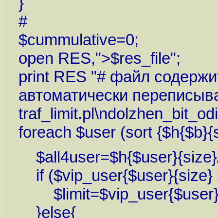
}
#
$cummulative=0;
open RES,">$res_file";
print RES "# файл содерж
автоматически переписыв
traf_limit.pl\ndolzhen_bit_od
foreach $user (sort {$h{$b}
$all4user=$h{$user}{size}
if ($vip_user{$user}{size} 
$limit=$vip_user{$user}{
}else{