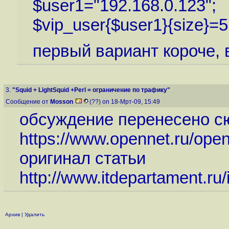
$user1="192.168.0.123";
$vip_user{$user1}{size}=5
первый вариант короче, 
3.
"Squid + LightSquid +Perl = ограничение по трафику"
Сообщение от
Mosson
(??) on 18-Мрт-09, 15:49
обсуждение перенесено с
https://www.opennet.ru/ope
оригинал статьи
http://www.itdepartament.ru
Архив
|
Удалить