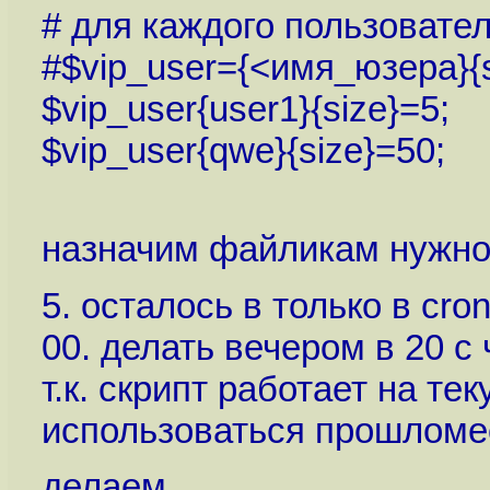
# для каждого пользовате
#$vip_user={<имя_юзера}{
$vip_user{user1}{size}=5;
$vip_user{qwe}{size}=50;
назначим файликам нужног
5. осталось в только в cro
00. делать вечером в 20 с
т.к. скрипт работает на те
использоваться прошломе
делаем