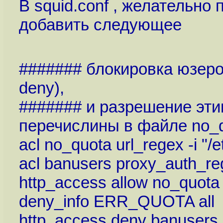
В squid.conf , желательно
добавить следующее
####### блокировка юзеро
deny),
####### и разрешение этим
перечислины в файле no_qu
acl no_quota url_regex -i "/e
acl banusers proxy_auth_rege
http_access allow no_quota
deny_info ERR_QUOTA all
http_access deny banusers a