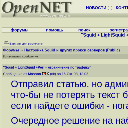
НОВОСТИ
(
+
)
КОНТ
форумы
помощь
поиск
регистр
"Squid + LightSquid
Вариант для распечатки
Форумы
Настройка Squid и других прокси серверов
(Public)
Изначальное сообщение
"Squid + LightSquid +Perl = ограничение по трафику"
Сообщение от
Mosson
(ok) on 16-Окт-08, 18:03
Отправил статью, но админ
что-бы не потерять текст 
если найдете ошибки - ног
Очередное решение на на