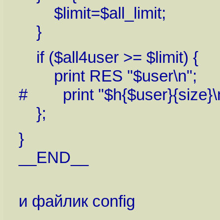
$limit=$all_limit;
}
if ($all4user >= $limit) {
print RES "$user\n";
# print "$h{$user}{size}\
};
}
__END__
и файлик config