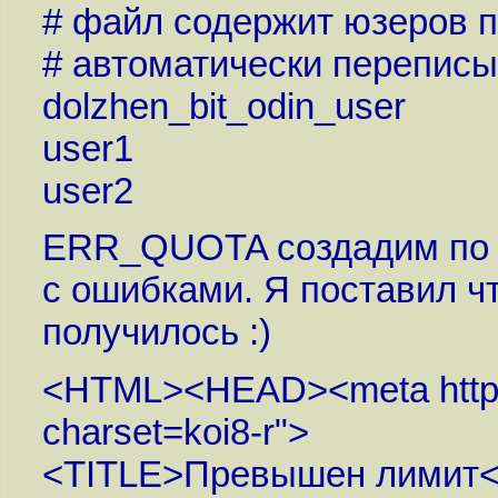
# файл содержит юзеров п
# автоматически переписыва
dolzhen_bit_odin_user
user1
user2
ERR_QUOTA создадим по о
с ошибками. Я поставил чт
получилось :)
<HTML><HEAD><meta http-eq
charset=koi8-r">
<TITLE>Превышен лимит<