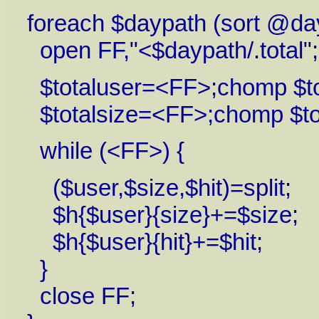
foreach $daypath (sort @dayl
open FF,"<$daypath/.total";
$totaluser=<FF>;chomp $tota
$totalsize=<FF>;chomp $tota
while (<FF>) {
($user,$size,$hit)=split;
$h{$user}{size}+=$size;
$h{$user}{hit}+=$hit;
}
close FF;