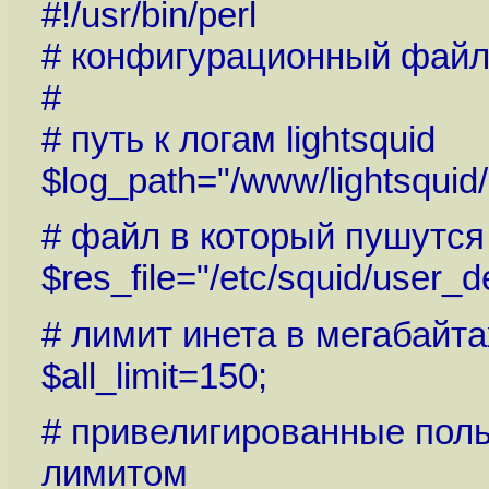
#!/usr/bin/perl
# конфигурационный файл дл
#
# путь к логам lightsquid
$log_path="/www/lightsquid/
# файл в который пушутс
$res_file="/etc/squid/user_de
# лимит инета в мегабайта
$all_limit=150;
# привелигированные пол
лимитом