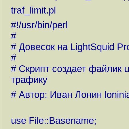
traf_limit.pl
#!/usr/bin/perl
#
# Довесок на LightSquid Pr
#
# Скрипт создает файлик u
трафику
# Автор: Иван Лонин lonin
use File::Basename;