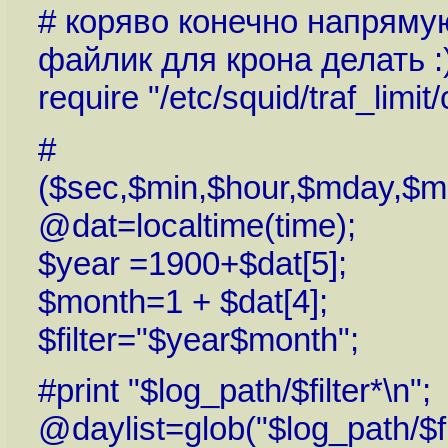
# коряво конечно напрямую
файлик для крона делать :
require "/etc/squid/traf_limit/
#
($sec,$min,$hour,$mday,$mo
@dat=localtime(time);
$year =1900+$dat[5];
$month=1 + $dat[4];
$filter="$year$month";
#print "$log_path/$filter*\n";
@daylist=glob("$log_path/$fil