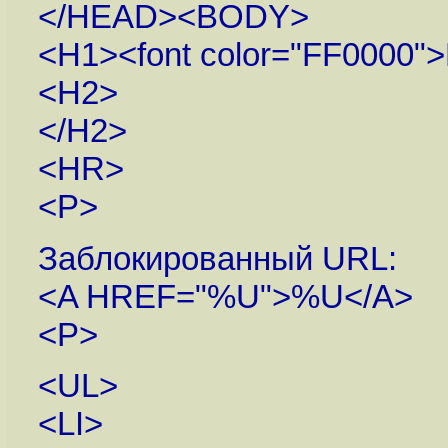
</HEAD><BODY>
<H1><font color="FF000
<H2>
</H2>
<HR>
<P>
Заблокированный URL:
<A HREF="%U">%U</A>
<P>
<UL>
<LI>