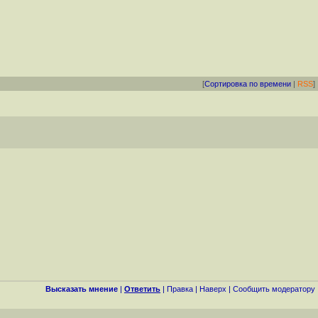
[
Сортировка по времени
|
RSS
]
Высказать мнение
|
Ответить
|
Правка
|
Наверх
|
Cообщить модератору