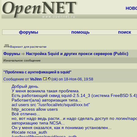
НОВ
форумы
помощь
поиск
Вариант для распечатки
Форумы
Настройка Squid и других прокси серверов
(Public)
Изначальное сообщение
"Проблема с аунтефикацией в squid"
Сообщение от
VoJinn
(ok) on 18-Ноя-06, 19:58
Добрый день.
У меня возникла такая проблема.
Есть работающий сквид squid-2.5.14_3 (система FreeBSD 5.4
Работает(ала) авторизация типа...
acl users src "/usr/local/etc/squid/ххх.txt"
http_access allow users
Всё отлично...
но, вот надо ведь расти...и надо сделать доступ по логин/пар
авторизацию типа NCSA...
Он у меня оказался, как я понимаю установлен...
#locate ncsa_auth
/usr/local/libexec/squid/ncsa_auth