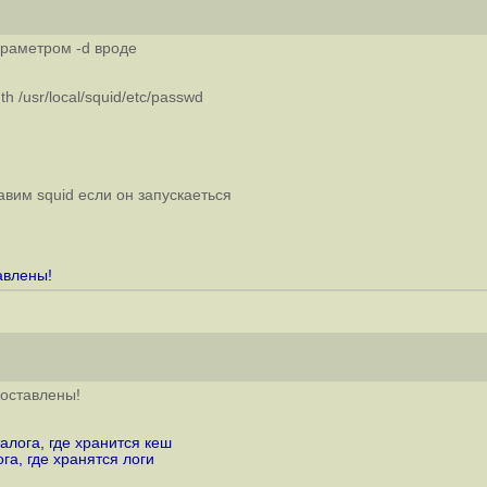
араметром -d вроде
h /usr/local/squid/etc/passwd
вим squid если он запускаеться
авлены!
поставлены!
алога, где хранится кеш
а, где хранятся логи