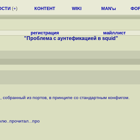
ОСТИ
(
+
)
КОНТЕНТ
WIKI
MAN'ы
ФО
регистрация
майллист
"Проблема с аунтефикацией в squid"
), собранный из портов, в принципе со стандартным конфигом.
олю..прочитал...про