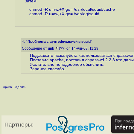
Затем
chmod -R u=rw,+X,go= /usr/local/squid/cache
chmod -R u=rw,+X,go= /var/log/squid
4.
"Проблема с аунтефикацией в squid"
Сообщение от
unk
(??) on 14-Авг-08, 11:29
Подскажите пожалуйста как пользоваться chpasswor
Поставил apache, поставил chpasswd 2.2.3 что даль
Желательно поподробнее обьяснить.
Заранее спасибо.
Архив
|
Удалить
Партнёры: