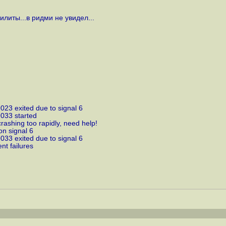
литы...в ридми не увидел...
023 exited due to signal 6
9033 started
rashing too rapidly, need help!
on signal 6
033 exited due to signal 6
nt failures