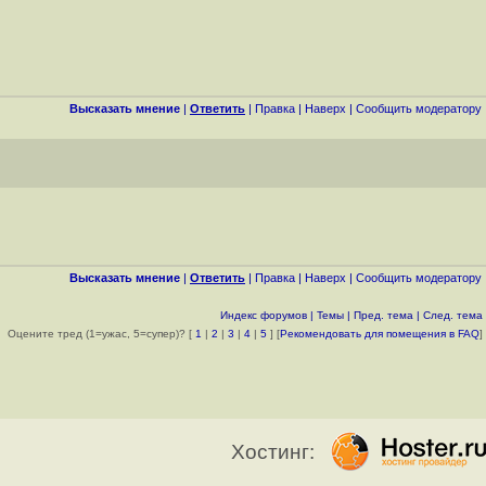
Высказать мнение
|
Ответить
|
Правка
|
Наверх
|
Cообщить модератору
Высказать мнение
|
Ответить
|
Правка
|
Наверх
|
Cообщить модератору
Индекс форумов
|
Темы
|
Пред. тема
|
След. тема
Оцените тред (1=ужас, 5=супер)? [
1
|
2
|
3
|
4
|
5
] [
Рекомендовать для помещения в FAQ
]
Хостинг: