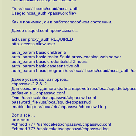
#/usr/local/libexec/squid/ncsa_auth
Usage: ncsa_auth <passwordfile>
Как я понимаю, он в работоспособном состоянии...
Далее в squid.conf прописываю...
acl user proxy_auth REQUIRED
http_access allow user
auth_param basic children 5
auth_param basic realm Squid proxy-caching web server
auth_param basic credentialsttl 2 hours
auth_param basic casesensitive off
auth_param basic program /usr/local/libexec/squid/ncsa_auth /us
Далее установил из портов...
chpasswd-2.2.3_2
Для создания данного файла паролей /usr/local/squid/etc/pas
добавил в ...chpasswd.conf
#vim /usr/local/etc/chpasswd/chpasswd.conf
password_file /usr/local/squid/etc/passwd
enable_log /usr/local/etc/chpasswd/chpasswd.log
Вот и всё ...
поменял
#chmod 777 /usr/local/etc/chpasswd/chpasswd.conf
#chmod 777 /usr/local/etc/chpasswd/chpasswd.log