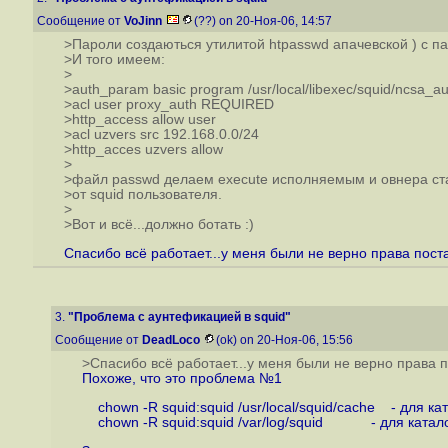
Сообщение от
VoJinn
(??) on 20-Ноя-06, 14:57
>Пароли создаються утилитой htpasswd апачевской ) с п
>И того имеем:
>
>auth_param basic program /usr/local/libexec/squid/ncsa_aut
>acl user proxy_auth REQUIRED
>http_access allow user
>acl uzvers src 192.168.0.0/24
>http_acces uzvers allow
>
>файл passwd делаем execute исполняемым и овнера ста
>от squid пользователя.
>
>Вот и всё...должно ботать :)
Спасибо всё работает...у меня были не верно права пост
3.
"Проблема с аунтефикацией в squid"
Сообщение от
DeadLoco
(ok) on 20-Ноя-06, 15:56
>Спасибо всё работает...у меня были не верно права 
Похоже, что это проблема №1
chown -R squid:squid /usr/local/squid/cache - для кат
chown -R squid:squid /var/log/squid - для каталог