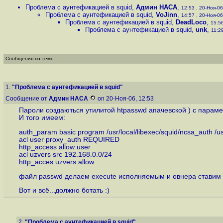
Проблема с аунтефикацией в squid
,
Админ НАСА
,
12:53 , 20-Ноя-06,
Проблема с аунтефикацией в squid
,
VoJinn
,
14:57 , 20-Ноя-06,
Проблема с аунтефикацией в squid
,
DeadLoco
,
15:56
Проблема с аунтефикацией в squid
,
unk
,
11:29
Сообщения по теме
1.
"Проблема с аунтефикацией в squid"
Сообщение от
Админ НАСА
on 20-Ноя-06, 12:53
Пароли создаються утилитой htpasswd апачевской ) с параме
И того имеем:
auth_param basic program /usr/local/libexec/squid/ncsa_auth /us
acl user proxy_auth REQUIRED
http_access allow user
acl uzvers src 192.168.0.0/24
http_acces uzvers allow
файл passwd делаем execute исполняемым и овнера ставим sq
Вот и всё...должно ботать :)
2.
"Проблема с аунтефикацией в squid"