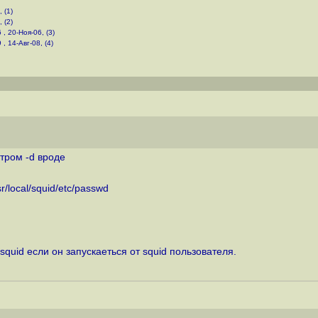
 (1)
 (2)
 , 20-Ноя-06, (3)
 , 14-Авг-08, (4)
тром -d вроде
r/local/squid/etc/passwd
uid если он запускаеться от squid пользователя.