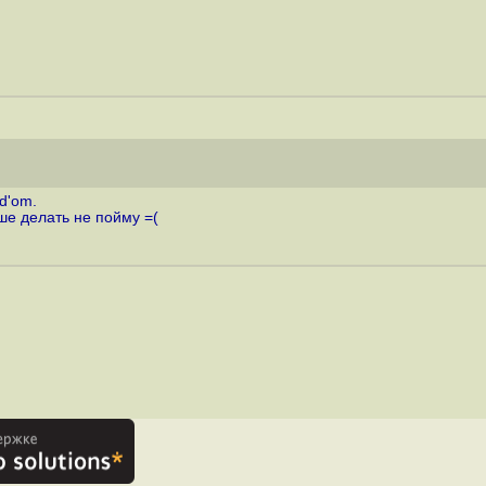
d'om.
ше делать не пойму =(