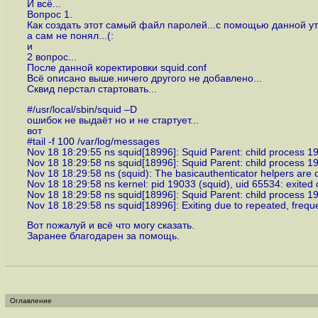
И всё...
Вопрос 1.
Как создать этот самый файл паролей...с помощью данной ути
а сам не понял...(:
и
2 вопрос...
После данной коректировки squid.conf
Всё описано выше.ничего другого не добавлено...
Сквид перстал стартовать...
#/usr/local/sbin/squid –D
ошибок не выдаёт но и не стартует...
вот
#tail -f 100 /var/log/messages
Nov 18 18:29:55 ns squid[18996]: Squid Parent: child process 19
Nov 18 18:29:58 ns squid[18996]: Squid Parent: child process 1
Nov 18 18:29:58 ns (squid): The basicauthenticator helpers are c
Nov 18 18:29:58 ns kernel: pid 19033 (squid), uid 65534: exited 
Nov 18 18:29:58 ns squid[18996]: Squid Parent: child process 19
Nov 18 18:29:58 ns squid[18996]: Exiting due to repeated, freque
Вот пожалуй и всё что могу сказать.
Заранее благодарен за помощь.
Оглавление