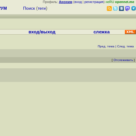
Профиль:
Аноним
(
вход
|
регистрация
)
неRU
opennet.me
РУМ
Поиск
(
теги
)
вход/выход
слежка
Пред. тема
|
След. тема
[
Отслеживать
]