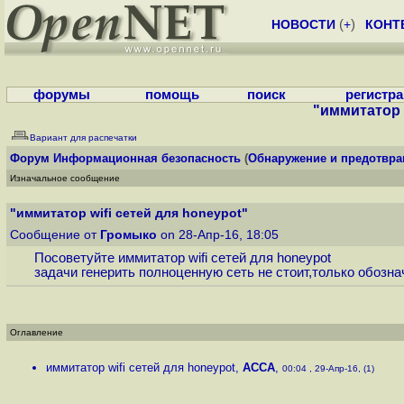
НОВОСТИ
(
+
)
КОНТ
форумы
помощь
поиск
регистр
"иммитатор w
Вариант для распечатки
Форум
Информационная безопасность
(
Обнаружение и предотвра
Изначальное сообщение
"иммитатор wifi сетей для honeypot"
Сообщение от
Громыко
on 28-Апр-16, 18:05
Посоветуйте иммитатор wifi сетей для honeypot
задачи генерить полноценную сеть не стоит,только обозна
Оглавление
иммитатор wifi сетей для honeypot
,
ACCA
,
00:04 , 29-Апр-16, (1)