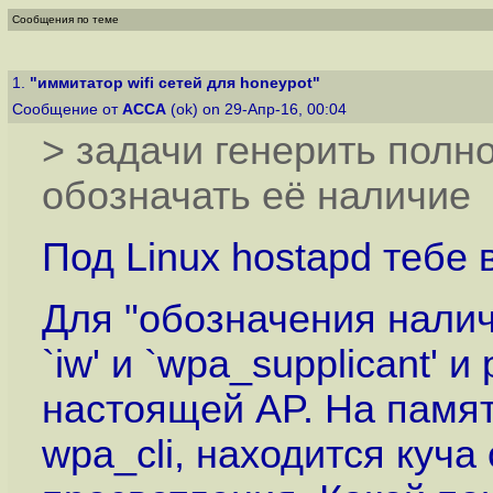
Сообщения по теме
1.
"иммитатор wifi сетей для honeypot"
Сообщение от
ACCA
(ok) on 29-Апр-16, 00:04
> задачи генерить полно
обозначать её наличие
Под Linux hostapd тебе 
Для "обозначения налич
`iw' и `wpa_supplicant'
настоящей AP. На памят
wpa_cli, находится куча