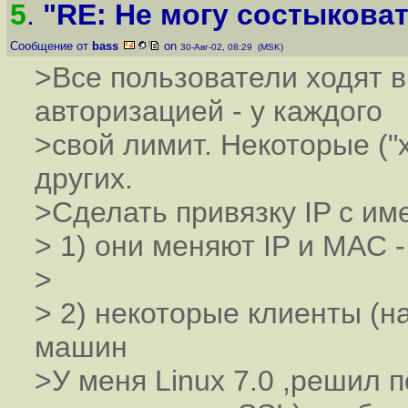
5
.
"RE: Не могу состыковат
Сообщение от
bass
on
30-Авг-02, 08:29 (MSK)
>Все пользователи ходят в 
авторизацией - у каждого
>свой лимит. Некоторые ("
других.
>Сделать привязку IP с им
> 1) они меняют IP и MAC 
>
> 2) некоторые клиенты (н
машин
>У меня Linux 7.0 ,решил 