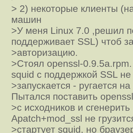
> 2) некоторые клиенты (н
машин
>У меня Linux 7.0 ,решил 
поддерживает SSL) чтоб з
>авторизацию.
>Стоял openssl-0.9.5a.rpm
squid с поддержкой SSL не
>запускается - ругается н
Пытался поставить openss
>с исходников и сгенерить
Apatch+mod_ssl не грузитс
>стартует squid, но браузе