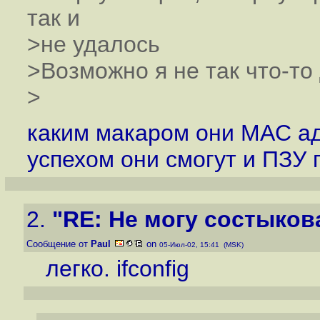
так и
>не удалось
>Возможно я не так что-то 
>
каким макаром они MAC ад
успехом они смогут и ПЗУ 
2.
"RE: Не могу состыкова
Сообщение от
Paul
on
05-Июл-02, 15:41 (MSK)
легко. ifconfig