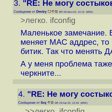
3.
"RE: Не могу состыков
Сообщение от
Dmitry
on
06-Июл-02, 10:19 (MSK)
>легко. ifconfig
Маленькое замечание. 
меняет MAC аддрес, то
битик. Так что менять 
А у меня проблема таже
черкните...
4.
"RE: Не могу состыко
Сообщение от
0zq
on
29-Авг-02, 22:49 (MSK)
>>легко. ifconfig