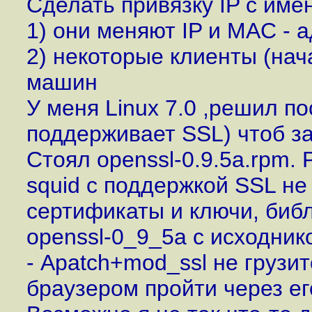
Сделать привязку IP с имен
1) они меняют IP и MAC - 
2) некоторые клиенты (нач
машин
У меня Linux 7.0 ,решил п
поддерживает SSL) чтоб з
Стоял openssl-0.9.5a.rpm.
squid с поддержкой SSL не 
сертификаты и ключи, биб
openssl-0_9_5a с исходник
- Apatch+mod_ssl не грузит
браузером пройти через его