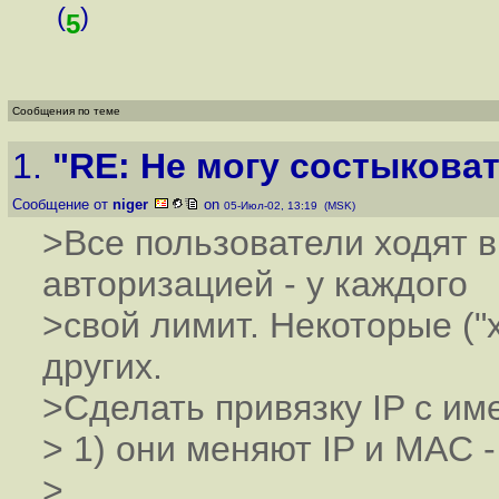
(
)
5
Сообщения по теме
1.
"RE: Не могу состыковат
Сообщение от
niger
on
05-Июл-02, 13:19 (MSK)
>Все пользователи ходят в 
авторизацией - у каждого
>свой лимит. Некоторые ("
других.
>Сделать привязку IP с им
> 1) они меняют IP и MAC 
>