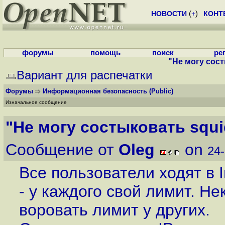
НОВОСТИ
(
+
)
КОНТ
форумы
помощь
поиск
ре
"Не могу сост
Вариант для распечатки
Форумы
Информационная безопасность
(Public)
Изначальное сообщение
"Не могу состыковать squid
Сообщение от
Oleg
on
24
Все пользователи ходят в I
- у каждого свой лимит. Не
воровать лимит у других.