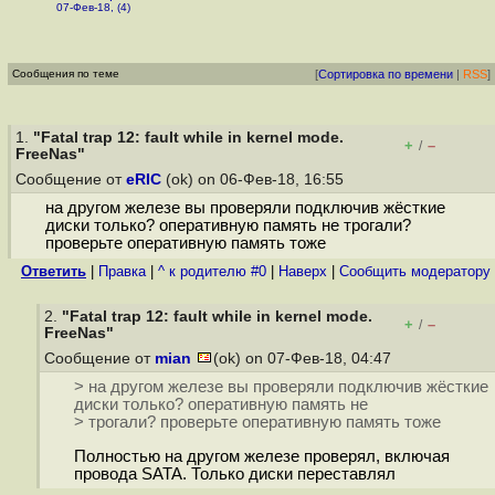
07-Фев-18, (4)
Сообщения по теме
[
Сортировка по времени
|
RSS
]
1.
"Fatal trap 12: fault while in kernel mode.
+
–
/
FreeNas"
Сообщение от
eRIC
(ok) on 06-Фев-18, 16:55
на другом железе вы проверяли подключив жёсткие
диски только? оперативную память не трогали?
проверьте оперативную память тоже
Ответить
|
Правка
|
^ к родителю #0
|
Наверх
|
Cообщить модератору
2.
"Fatal trap 12: fault while in kernel mode.
+
–
/
FreeNas"
Сообщение от
mian
(ok) on 07-Фев-18, 04:47
> на другом железе вы проверяли подключив жёсткие
диски только? оперативную память не
> трогали? проверьте оперативную память тоже
Полностью на другом железе проверял, включая
провода SATA. Только диски переставлял