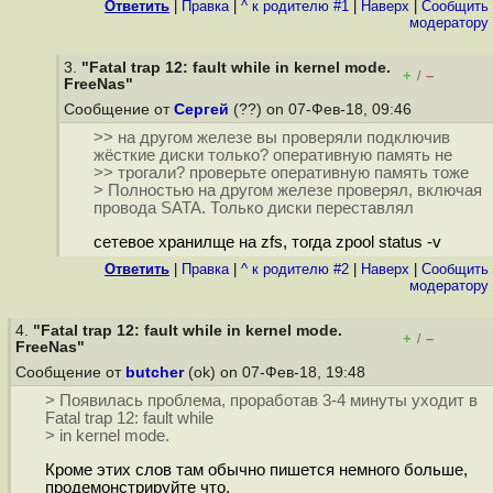
Ответить
|
Правка
|
^ к родителю #1
|
Наверх
|
Cообщить
модератору
3.
"Fatal trap 12: fault while in kernel mode.
+
–
/
FreeNas"
Сообщение от
Сергей
(??) on 07-Фев-18, 09:46
>> на другом железе вы проверяли подключив
жёсткие диски только? оперативную память не
>> трогали? проверьте оперативную память тоже
> Полностью на другом железе проверял, включая
провода SATA. Только диски переставлял
сетевое хранилще на zfs, тогда zpool status -v
Ответить
|
Правка
|
^ к родителю #2
|
Наверх
|
Cообщить
модератору
4.
"Fatal trap 12: fault while in kernel mode.
+
–
/
FreeNas"
Сообщение от
butcher
(ok) on 07-Фев-18, 19:48
> Появилась проблема, проработав 3-4 минуты уходит в
Fatal trap 12: fault while
> in kernel mode.
Кроме этих слов там обычно пишется немного больше,
продемонстрируйте что.