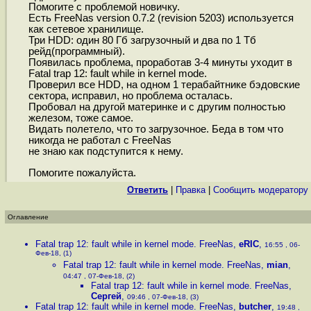
Помогите с проблемой новичку.
Есть FreeNas version 0.7.2 (revision 5203) используется
как сетевое хранилище.
Три HDD: один 80 Гб загрузочный и два по 1 Тб
рейд(программный).
Появилась проблема, проработав 3-4 минуты уходит в
Fatal trap 12: fault while in kernel mode.
Проверил все HDD, на одном 1 терабайтнике бэдовские
сектора, исправил, но проблема осталась.
Пробовал на другой материнке и с другим полностью
железом, тоже самое.
Видать полетело, что то загрузочное. Беда в том что
никогда не работал с FreeNas
не знаю как подступится к нему.
Помогите пожалуйста.
Ответить
|
Правка
|
Cообщить модератору
Оглавление
Fatal trap 12: fault while in kernel mode. FreeNas
,
eRIC
,
16:55 , 06-
Фев-18, (1)
Fatal trap 12: fault while in kernel mode. FreeNas
,
mian
,
04:47 , 07-Фев-18, (2)
Fatal trap 12: fault while in kernel mode. FreeNas
,
Сергей
,
09:46 , 07-Фев-18, (3)
Fatal trap 12: fault while in kernel mode. FreeNas
,
butcher
,
19:48 ,