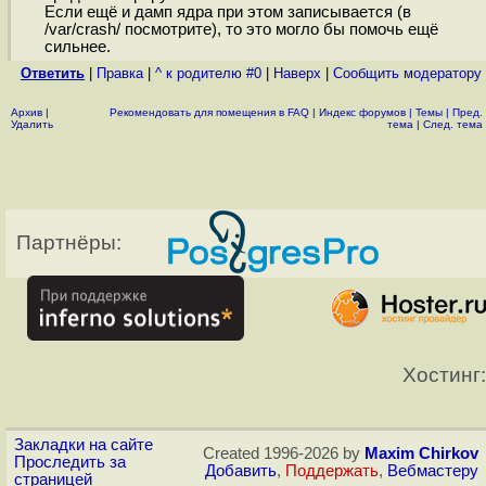
Если ещё и дамп ядра при этом записывается (в
/var/crash/ посмотрите), то это могло бы помочь ещё
сильнее.
Ответить
|
Правка
|
^ к родителю #0
|
Наверх
|
Cообщить модератору
Архив
|
Рекомендовать для помещения в FAQ
|
Индекс форумов
|
Темы
|
Пред.
Удалить
тема
|
След. тема
Партнёры:
Хостинг:
Закладки на сайте
Created 1996-2026 by
Maxim Chirkov
Проследить за
Добавить
,
Поддержать
,
Вебмастеру
страницей