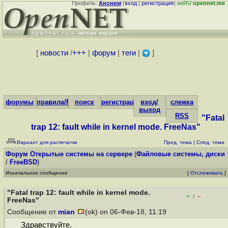
Профиль:
Аноним
(
вход
|
регистрация
)
неRU
opennet.me
[
новости
/
+++
|
форум
|
теги
|
]
форумы
правила/FAQ
поиск
регистрация
вход/
слежка
выход
RSS
"Fatal
trap 12: fault while in kernel mode. FreeNas"
Вариант для распечатки
Пред. тема
|
След. тема
Форум
Открытые системы на сервере
(
Файловые системы, диски
/
FreeBSD
)
Изначальное сообщение
[
Отслеживать
]
"Fatal trap 12: fault while in kernel mode.
+
–
/
FreeNas"
Сообщение от
mian
(ok) on 06-Фев-18, 11:19
Здравствуйте.