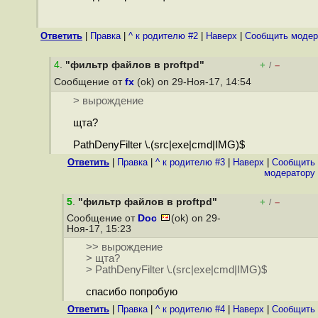
Ответить
|
Правка
|
^ к родителю #2
|
Наверх
|
Cообщить модер
4
.
"фильтр файлов в proftpd"
+
–
/
Сообщение от
fx
(ok) on 29-Ноя-17, 14:54
> вырождение
щта?
PathDenyFilter \.(src|exe|cmd|IMG)$
Ответить
|
Правка
|
^ к родителю #3
|
Наверх
|
Cообщить
модератору
5
.
"фильтр файлов в proftpd"
+
–
/
Сообщение от
Doc
(ok) on 29-
Ноя-17, 15:23
>> вырождение
> щта?
> PathDenyFilter \.(src|exe|cmd|IMG)$
спасибо попробую
Ответить
|
Правка
|
^ к родителю #4
|
Наверх
|
Cообщить