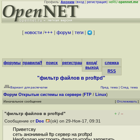
Профиль:
Аноним
(
вход
|
регистрация
)
неRU
opennet.me
[
новости
/
+++
|
форум
|
теги
|
]
форумы
правила/FAQ
поиск
регистрация
вход/
слежка
выход
RSS
"фильтр файлов в proftpd"
Вариант для распечатки
Пред. тема
|
След. тема
Форум
Открытые системы на сервере
(
FTP
/
Linux
)
Изначальное сообщение
[
Отслеживать
]
"фильтр файлов в proftpd"
+
–
/
Сообщение от
Doc
(ok) on 29-Ноя-17, 09:31
Приветсву
сеть анонимный ftp сервер на proftpd
Необходио настроить фильтр чтобы запретить