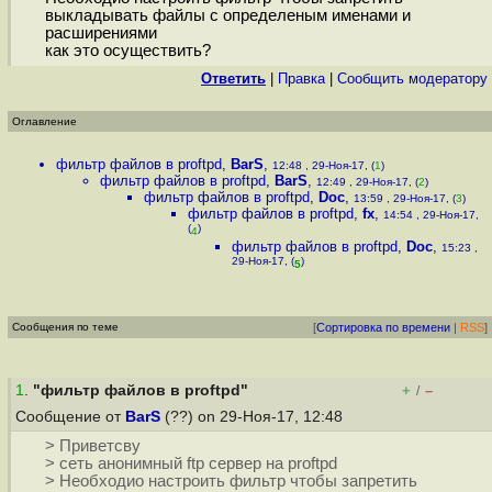
выкладывать файлы с определеным именами и
расширениями
как это осуществить?
Ответить
|
Правка
|
Cообщить модератору
Оглавление
фильтр файлов в proftpd
,
BarS
,
12:48 , 29-Ноя-17, (
1
)
фильтр файлов в proftpd
,
BarS
,
12:49 , 29-Ноя-17, (
2
)
фильтр файлов в proftpd
,
Doc
,
13:59 , 29-Ноя-17, (
3
)
фильтр файлов в proftpd
,
fx
,
14:54 , 29-Ноя-17,
(
)
4
фильтр файлов в proftpd
,
Doc
,
15:23 ,
29-Ноя-17, (
)
5
Сообщения по теме
[
Сортировка по времени
|
RSS
]
1
.
"фильтр файлов в proftpd"
+
–
/
Сообщение от
BarS
(??) on 29-Ноя-17, 12:48
> Приветсву
> сеть анонимный ftp сервер на proftpd
> Необходио настроить фильтр чтобы запретить