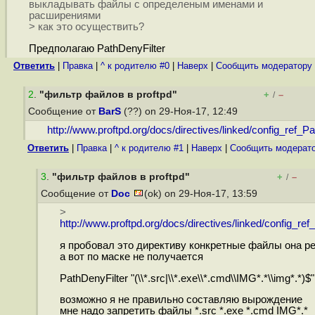
выкладывать файлы с определеным именами и
расширениями
> как это осуществить?
Предполагаю PathDenyFilter
Ответить
|
Правка
|
^ к родителю #0
|
Наверх
|
Cообщить модератору
2
.
"фильтр файлов в proftpd"
+
–
/
Сообщение от
BarS
(??) on 29-Ноя-17, 12:49
http://www.proftpd.org/docs/directives/linked/config_ref_Pat
Ответить
|
Правка
|
^ к родителю #1
|
Наверх
|
Cообщить модерат
3
.
"фильтр файлов в proftpd"
+
–
/
Сообщение от
Doc
(ok) on 29-Ноя-17, 13:59
>
http://www.proftpd.org/docs/directives/linked/config_ref_
я пробовал это директиву конкретные файлы она ре
а вот по маске не получается
PathDenyFilter "(\\*.src|\\*.exe\\*.cmd\\IMG*.*\\img*.*)$"
возможно я не правильно составляю вырождение
мне надо запретить файлы *.src *.exe *.cmd IMG*.*